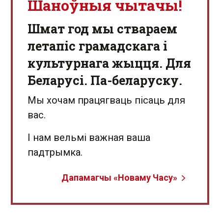
Шаноўныя чытачы!
Шмат год мы ствараем
летапіс грамадскага і
культурнага жыцця. Для
Беларусі. Па-беларуску.
Мы хочам працягваць пісаць для
вас.
І нам вельмі важная ваша
падтрымка.
Дапамагчы «Новаму Часу»