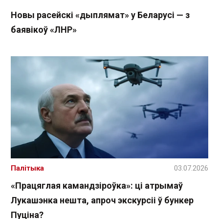
Новы расейскі «дыплямат» у Беларусі — з
баявікоў «ЛНР»
Палітыка
03.07.2026
«Працяглая камандзіроўка»: ці атрымаў
Лукашэнка нешта, апроч экскурсіі ў бункер
Пуціна?