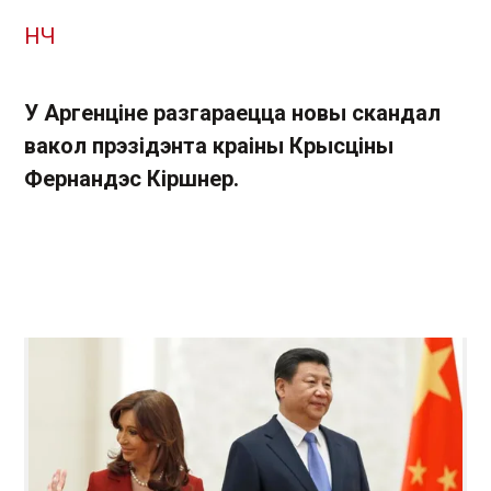
НЧ
У Аргенціне разгараецца новы скандал
вакол прэзідэнта краіны Крысціны
Фернандэс Кіршнер.