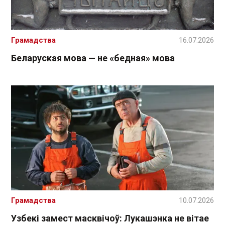
Грамадства
16.07.2026
Беларуская мова — не «бедная» мова
Грамадства
10.07.2026
Узбекі замест масквічоў: Лукашэнка не вітае