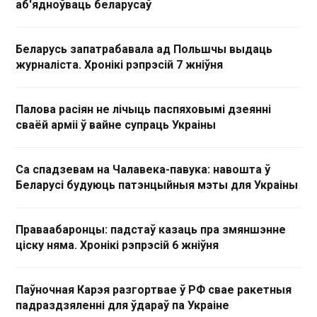
аб'ядноўваць беларусаў
Беларусь запатрабавала ад Польшчы выдаць
журналіста. Хронікі рэпрэсій 7 жніўня
Палова расіян не лічыць паспяховымі дзеянні
сваёй арміі ў вайне супраць Украіны
Са спадзевам на Чалавека-павука: навошта ў
Беларусі будуюць патэнцыйныя мэты для Украіны
Праваабаронцы: падстаў казаць пра змяншэнне
ціску няма. Хронікі рэпрэсій 6 жніўня
Паўночная Карэя разгортвае ў РФ свае ракетныя
падраздзяленні для ўдараў па Украіне