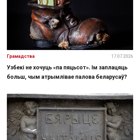
Грамадства
17.07.2026
Узбекі не хочуць «па пяцьсот». Ім заплацяць
больш, чым атрымлівае палова беларусаў?