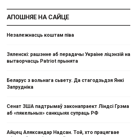
АПОШНЯЕ НА САЙЦЕ
Незалежнасць коштам піва
Зяленскі: рашэнне аб перадачы Украіне ліцэнзій на
вытворчасць Patriot прынята
Беларус з вольнага сьвету. Да стагодзьдзя Янкі
Запрудніка
Сенат ЗША падтрымаў законапраект Ліндсі Грэма
аб «пякельных» санкцыях супраць РФ
Айцец Аляксандар Надсан. Той, хто працягвае