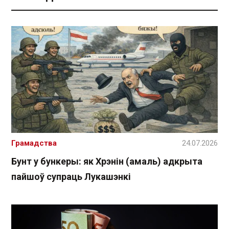
Грамадства
24.07.2026
Бунт у бункеры: як Хрэнін (амаль) адкрыта
пайшоў супраць Лукашэнкі