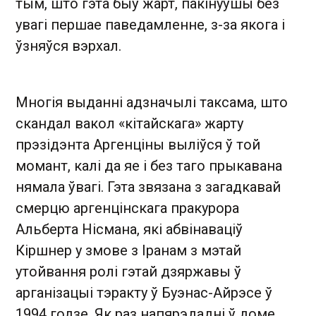
тым, што гэта быў жарт, пакінуўшы без
увагі першае паведамленне, з-за якога і
ўзняўся вэрхал.
Многія выданні адзначылі таксама, што
скандал вакол «кітайскага» жарту
прэзідэнта Аргенціны выліўся ў той
момант, калі да яе і без таго прыкавана
нямала ўвагі. Гэта звязана з загадкавай
смерцю аргенцінскага пракурора
Альберта Нісмана, які абвінаваціў
Кіршнер у змове з Іранам з мэтай
утойвання ролі гэтай дзяржавы ў
арганізацыі тэракту ў Буэнас-Айрэсе ў
1994 годзе. Як раз напярэдадні ў доме