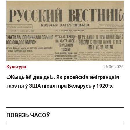
Культура
25.06.2026
«Жыць ёй два дні». Як расейскія эмігранцкія
газэты ў ЗША пісалі пра Беларусь у 1920-х
ПОВЯЗЬ ЧАСОЎ