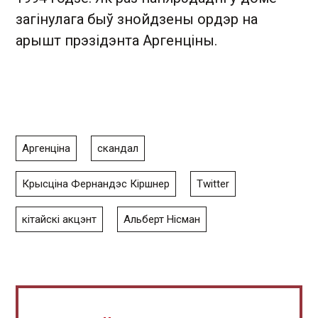
загінулага быў знойдзены ордэр на
арышт прэзідэнта Аргенціны.
Аргенціна
скандал
Крысціна Фернандэс Кіршнер
Twitter
кітайскі акцэнт
Альберт Нісман