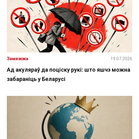
Замежжа
19.07.2026
Ад акуляраў да поціску рукі: што яшчэ можна
забараніць у Беларусі