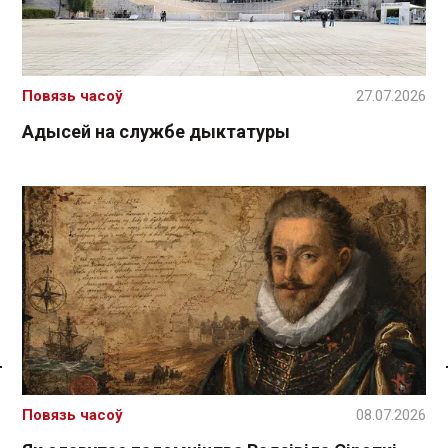
Повязь часоў
27.07.2026
Адысей на службе дыктатуры
Спасылка без VPN
Повязь часоў
08.07.2026