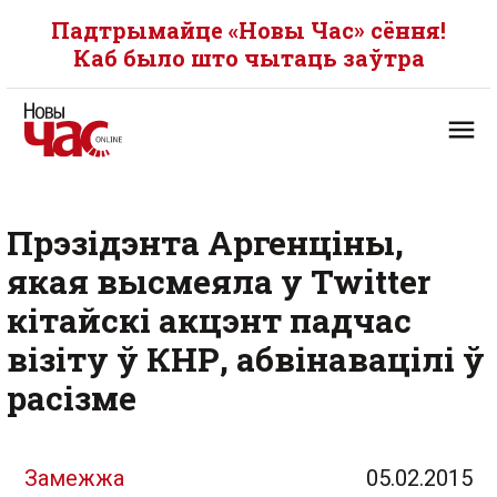
Падтрымайце «Новы Час» сёння!
Каб было што чытаць заўтра
Прэзідэнта Аргенціны,
якая высмеяла у Twitter
кітайскі акцэнт падчас
візіту ў КНР, абвінавацілі ў
расізме
Замежжа
05.02.2015