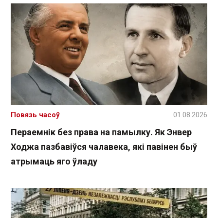
Повязь часоў
01.08.2026
Пераемнік без права на памылку. Як Энвер
Ходжа пазбавіўся чалавека, які павінен быў
атрымаць яго ўладу