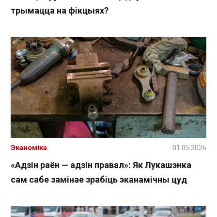
трымацца на фікцыях?
Эканоміка
01.05.2026
«Адзін раён — адзін правал»: Як Лукашэнка
сам сабе замінае зрабіць эканамічны цуд