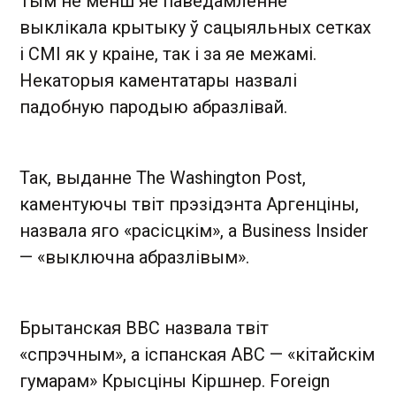
Тым не менш яе паведамленне
выклікала крытыку ў сацыяльных сетках
і СМІ як у краіне, так і за яе межамі.
Некаторыя каментатары назвалі
падобную пародыю абразлівай.
Так, выданне The Washington Post,
каментуючы твіт прэзідэнта Аргенціны,
назвала яго «расісцкім», а Business Insider
— «выключна абразлівым».
Брытанская BBC назвала твіт
«спрэчным», а іспанская ABC — «кітайскім
гумарам» Крысціны Кіршнер. Foreign