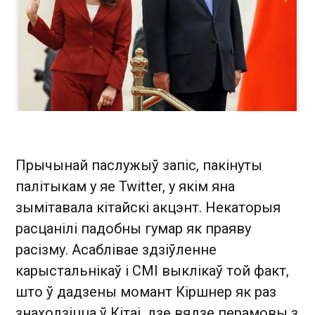
Прычынай паслужыў запіс, пакінуты
палітыкам у яе Twitter, у якім яна
зымітавала кітайскі акцэнт. Некаторыя
расцанілі падобны гумар як праяву
расізму. Асаблівае здзіўленне
карыстальнікаў і СМІ выклікаў той факт,
што ў дадзены момант Кіршнер як раз
знаходзіцца ў Кітаі, дзе вядзе перамовы з