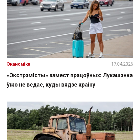
Эканоміка
17.04.2026
«Экстрэмісты» замест працоўных: Лукашэнка
ўжо не ведае, куды вядзе краіну