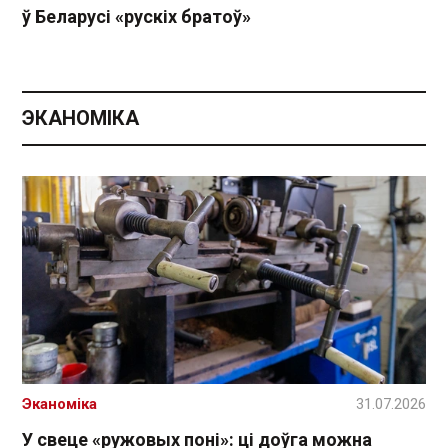
ў Беларусі «рускіх братоў»
ЭКАНОМІКА
Эканоміка
31.07.2026
У свеце «ружовых поні»: ці доўга можна