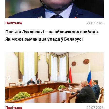
Палітыка
22.07.2026
Пасьля Лукашэнкі – не абавязкова свабода.
Як можа зьмяніцца ўлада ў Беларусі
Палітыка
22.07.2026