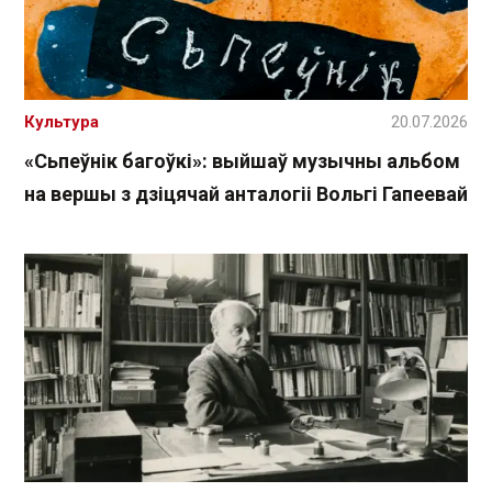
Культура
20.07.2026
«Сьпеўнік багоўкі»: выйшаў музычны альбом
на вершы з дзіцячай анталогіі Вольгі Гапеевай