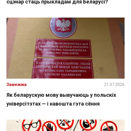
сцэнар стаць прыкладам для Беларусі?
Замежжа
21.07.2026
Як беларускую мову вывучаюць у польскіх
універсітэтах — і навошта гэта сёння