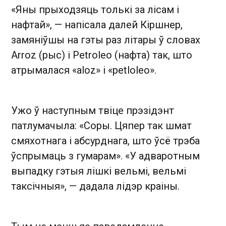
«Яны прыходзяць толькі за лісам і
нафтай», — напісала далей Кіршнер,
замяніўшы на гэты раз літары ў словах
Arroz (рыс) і Petroleo (нафта) так, што
атрымалася «aloz» і «petloleo».
Ужо ў наступным твіце прэзідэнт
патлумачыла: «Соры. Цяпер так шмат
смяхотнага і абсурднага, што ўсё трэба
ўспрымаць з гумарам». «У адваротным
выпадку гэтыя лішкі вельмі, вельмі
таксічныя», — дадала лідэр краіны.