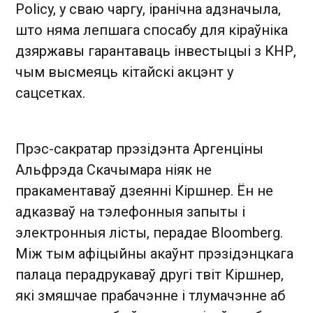
Policy, у сваю чаргу, іранічна адзначыла,
што няма лепшага спосабу для кіраўніка
дзяржавы гарантаваць інвестыцыі з КНР,
чым высмеяць кітайскі акцэнт у
сацсетках.
Прэс-сакратар прэзідэнта Аргенціны
Альфрэда Скачымара ніяк не
пракаментаваў дзеянні Кіршнер. Ён не
адказваў на тэлефонныя запыты і
электронныя лісты, перадае Bloomberg.
Між тым афіцыйны акаўнт прэзідэнцкага
палаца перадрукаваў другі твіт Кіршнер,
які змяшчае прабачэнне і тлумачэнне аб