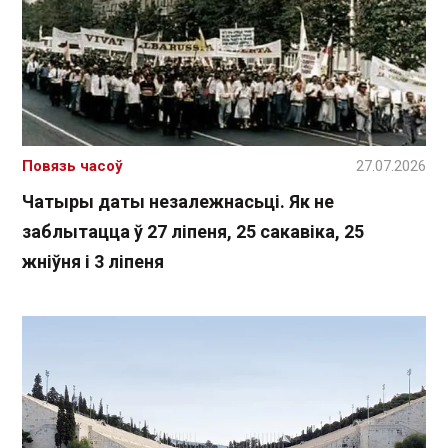
Повязь часоў
27.07.2026
Чатыры даты незалежнасьці. Як не
заблытацца ў 27 ліпеня, 25 сакавіка, 25
жніўня і 3 ліпеня