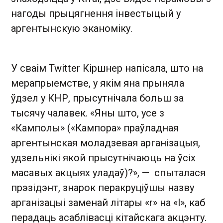
нагоды прыцягнення інвестыцый у
аргентынскую эканоміку.
У сваім Twitter Кіршнер напісала, што на
мерапрыемстве, у якім яна прыняла
ўдзел у КНР, прысутнічала больш за
тысячу чалавек. «Яны што, усе з
«Камполы» («Кампора» праўладная
аргентынская моладзевая арганізацыя,
удзельнікі якой прысутнічаюць на ўсіх
масавых акцыях уладаў)?», — спыталася
прэзідэнт, знарок перакруціўшы назву
арганізацыі заменай літары «r» на «l», каб
перадаць асаблівасці кітайскага акцэнту.