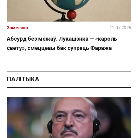
Замежжа
12.07.2026
Абсурд без межаў. Лукашэнка — «кароль
свету», смеццевы бак супраць Фаража
ПАЛІТЫКА