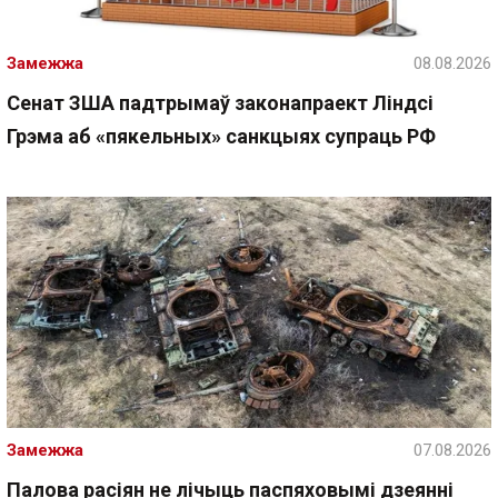
Замежжа
08.08.2026
Сенат ЗША падтрымаў законапраект Ліндсі
Грэма аб «пякельных» санкцыях супраць РФ
Замежжа
07.08.2026
Палова расіян не лічыць паспяховымі дзеянні