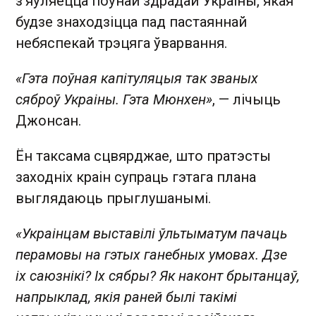
з'яўляецца поўнай здрадай Украіны, якая
будзе знаходзіцца пад пастаяннай
небяспекай трэцяга ўварвання.
«Гэта поўная капітуляцыя так званых
сяброў Украіны. Гэта Мюнхен»
, — лічыць
Джонсан.
Ён таксама сцвярджае, што пратэсты
заходніх краін супраць гэтага плана
выглядаюць прыглушанымі.
«Украінцам выставілі ўльтыматум пачаць
перамовы на гэтых ганебных умовах. Дзе
іх саюзнікі? Іх сябры? Як наконт брытанцаў,
напрыклад, якія раней былі такімі