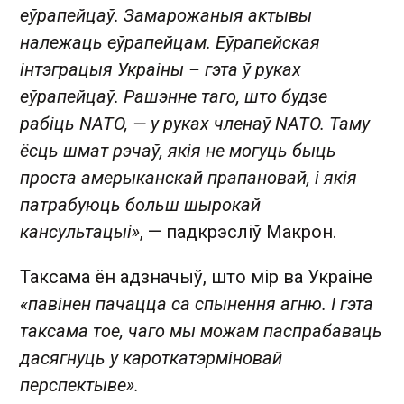
еўрапейцаў. Замарожаныя актывы
належаць еўрапейцам. Еўрапейская
інтэграцыя Украіны – гэта ў руках
еўрапейцаў. Рашэнне таго, што будзе
рабіць NATO, — у руках членаў NATO. Таму
ёсць шмат рэчаў, якія не могуць быць
проста амерыканскай прапановай, і якія
патрабуюць больш шырокай
кансультацыі»
, — падкрэсліў Макрон.
Таксама ён адзначыў, што мір ва Украіне
«павінен пачацца са спынення агню. І гэта
таксама тое, чаго мы можам паспрабаваць
дасягнуць у кароткатэрміновай
перспектыве».