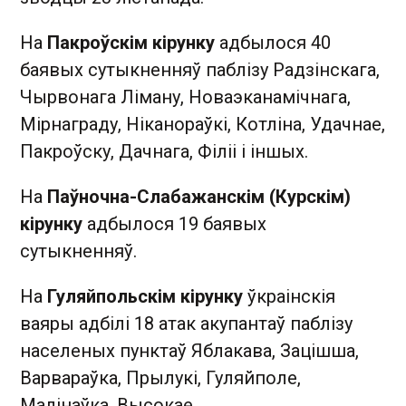
На
Пакроўскім кірунку
адбылося 40
баявых сутыкненняў паблізу Радзінскага,
Чырвонага Ліману, Новаэканамічнага,
Мірнаграду, Ніканораўкі, Котліна, Удачнае,
Пакроўску, Дачнага, Філіі і іншых.
На
Паўночна-Слабажанскім (Курскім)
кірунку
адбылося 19 баявых
сутыкненняў.
На
Гуляйпольскім кірунку
ўкраінскія
ваяры адбілі 18 атак акупантаў паблізу
населеных пунктаў Яблакава, Зацішша,
Варвараўка, Прылукі, Гуляйполе,
Малінаўка, Высокае.