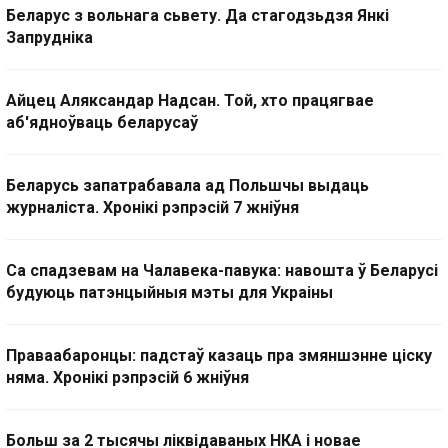
Беларус з вольнага сьвету. Да стагодзьдзя Янкі
Запрудніка
Айцец Аляксандар Надсан. Той, хто працягвае
аб'ядноўваць беларусаў
Беларусь запатрабавала ад Польшчы выдаць
журналіста. Хронікі рэпрэсій 7 жніўня
Са спадзевам на Чалавека-павука: навошта ў Беларусі
будуюць патэнцыйныя мэты для Украіны
Праваабаронцы: падстаў казаць пра змяншэнне ціску
няма. Хронікі рэпрэсій 6 жніўня
Больш за 2 тысячы ліквідаваных НКА і новае