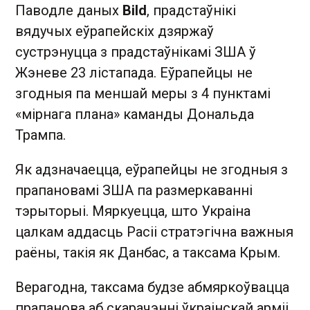
Паводле даных
Bild
, прадстаўнікі
вядучых еўрапейскіх дзяржаў
сустрэнуцца з прадстаўнікамі ЗША ў
Жэневе 23 лістапада. Еўрапейцы не
згодныя па меншай меры з 4 пунктамі
«мірнага плана» каманды Дональда
Трампа.
Як адзначаецца, еўрапейцы не згодныя з
прапановамі ЗША па размеркаванні
тэрыторыі. Мяркуецца, што Украіна
цалкам аддасць Расіі стратэгічна важныя
раёны, такія як Данбас, а таксама Крым.
Верагодна, таксама будзе абмяркоўвацца
прапанова аб скарачэнні ўкраінскай арміі,