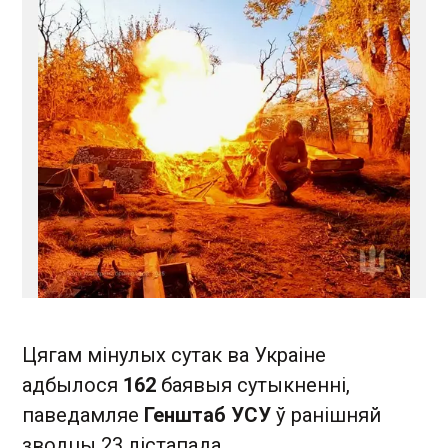
Цягам мінулых сутак ва Украіне
адбылося
162
баявыя сутыкненні,
паведамляе
Генштаб УСУ
ў ранішняй
зводцы 23 лістапада.