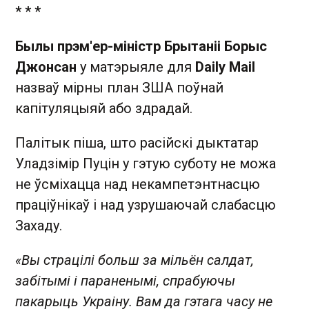
* * *
Былы прэм'ер-міністр Брытаніі Борыс
Джонсан
у матэрыяле для
Daily Mail
назваў мірны план ЗША поўнай
капітуляцыяй або здрадай.
Палітык піша, што расійскі дыктатар
Уладзімір Пуцін у гэтую суботу не можа
не ўсміхацца над некампетэнтнасцю
праціўнікаў і над узрушаючай слабасцю
Захаду.
«Вы страцілі больш за мільён салдат,
забітымі і параненымі, спрабуючы
пакарыць Украіну. Вам да гэтага часу не