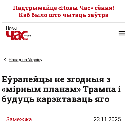
Падтрымайце «Новы Час» сёння!
Каб было што чытаць заўтра
Напад на Украіну
Еўрапейцы не згодныя з
«мірным планам» Трампа і
будуць карэктаваць яго
Замежжа
23.11.2025