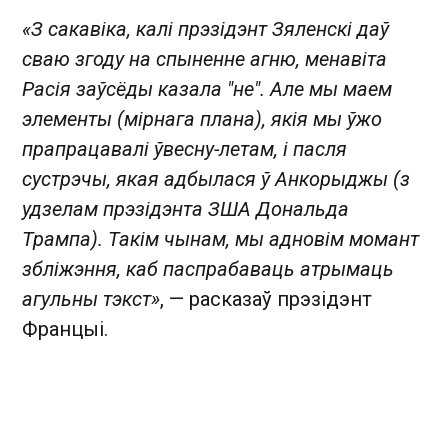
«З сакавіка, калі прэзідэнт Зяленскі даў
сваю згоду на спыненне агню, менавіта
Расія заўсёды казала "не". Але мы маем
элементы (мірнага плана), якія мы ўжо
прапрацавалі ўвесну-летам, і пасля
сустрэчы, якая адбылася ў Анкорыджы (з
удзелам прэзідэнта ЗША Дональда
Трампа). Такім чынам, мы адновім момант
збліжэння, каб паспрабаваць атрымаць
агульны тэкст»
, — расказаў прэзідэнт
Францыі.