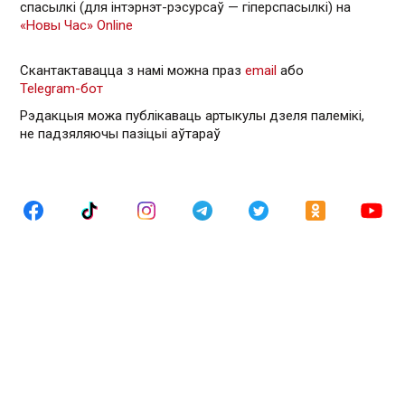
спасылкі (для інтэрнэт-рэсурсаў — гiперспасылкi) на
«Новы Час» Online
Скантактавацца з намі можна праз
email
або
Telegram-бот
Рэдакцыя можа публікаваць артыкулы дзеля палемікі,
не падзяляючы пазіцыі аўтараў