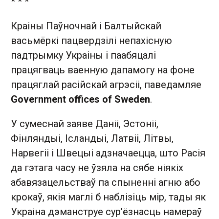
* * *
Краіны Паўночнай і Балтыйскай
васьмёркі пацвердзілі непахісную
падтрымку Украіны і паабяцалі
працягваць ваенную дапамогу на фоне
працяглай расійскай агрэсіі, паведамляе
Government offices of Sweden
.
У сумеснай заяве Даніі, Эстоніі,
Фінляндыі, Ісландыі, Латвіі, Літвы,
Нарвегіі і Швецыі адзначаецца, што Расія
да гэтага часу не ўзяла на сябе ніякіх
абавязацельстваў па спыненні агню або
крокаў, якія маглі б наблізіць мір, тады як
Украіна дэманструе сур'ёзнасць намераў