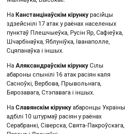
На
Канстанцінаўскім кірунку
расійцы
здзейснілі 17 атак у раёнах населеных
пунктаў Плешчыеўка, Русін Яр, Сафіеўка,
Шчарбінаўка, Яблуніўка, Іванаполле,
Сцяпанаўка і іншых.
На
Аляксандраўскім кірунку
Сілы
абароны спынілі 16 атак расіян каля
Сасноўкі, Вербова, Прывольнага,
Бярозавага, Стэпавага і іншых.
На
Славянскім кірунку
абаронцы Украіны
адбілі 10 штурмаў расіян у раёнах
Серабранкі, Сіверска, Свята-Пакроўскага,