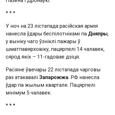
Пазена і Дронаўкі.
* * *
У ноч на 23 лістапада расійская армія
нанесла ўдары беспілотнікамі па
Дняпры
,
у выніку чаго ўзніклі пажары ў
шматпавярховіку, пацярпелі 14 чалавек,
сярод якіх – 11-гадовае дзіця.
Расіяне ўвечары 22 лістапада чарговы
раз атакавалі
Запарожжа
. РФ нанесла
ўдар па жылым квартале. Пацярпелі
мінімум 5 чалавек.
* * *