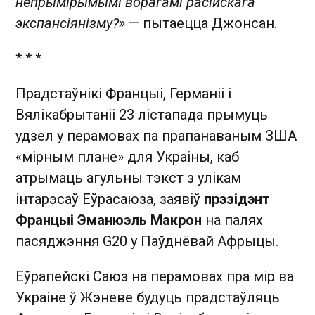
непрымірымымі ворагамі расійскага
экспансіянізму?»
— пытаецца Джонсан.
* * *
Прадстаўнікі Францыі, Германіі і
Вялікабрытаніі 23 лістапада прымуць
удзел у перамовах па прапанаваным ЗША
«мірным плане» для Украіны, каб
атрымаць агульны тэкст з улікам
інтарэсаў Еўрасаюза, заявіў
прэзідэнт
Францыі Эманюэль Макрон
на палях
пасяджэння G20 у Паўднёвай Афрыцы.
Еўрапейскі Саюз на перамовах пра мір ва
Украіне ў Жэневе будуць прадстаўляць