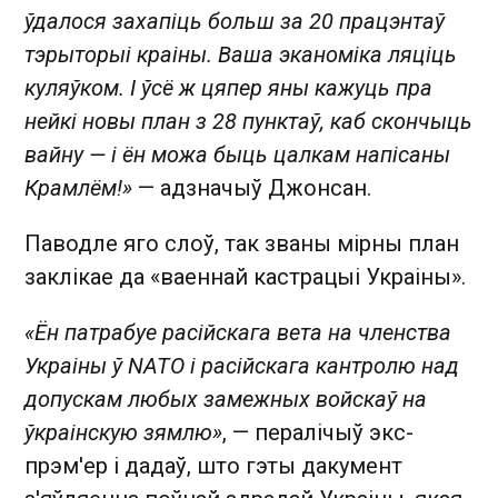
ўдалося захапіць больш за 20 працэнтаў
тэрыторыі краіны. Ваша эканоміка ляціць
куляўком. І ўсё ж цяпер яны кажуць пра
нейкі новы план з 28 пунктаў, каб скончыць
вайну — і ён можа быць цалкам напісаны
Крамлём!»
— адзначыў Джонсан.
Паводле яго слоў, так званы мірны план
заклікае да «ваеннай кастрацыі Украіны».
«Ён патрабуе расійскага вета на членства
Украіны ў NATO і расійскага кантролю над
допускам любых замежных войскаў на
ўкраінскую зямлю»
, — пералічыў экс-
прэм'ер і дадаў, што гэты дакумент