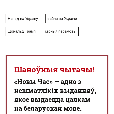
Напад на Украіну
вайна ва Украіне
Дональд Трамп
мірныя перамовы
Шаноўныя чытачы!
«Новы Час» — адно з
нешматлікіх выданняў,
якое выдаецца цалкам
на беларускай мове.