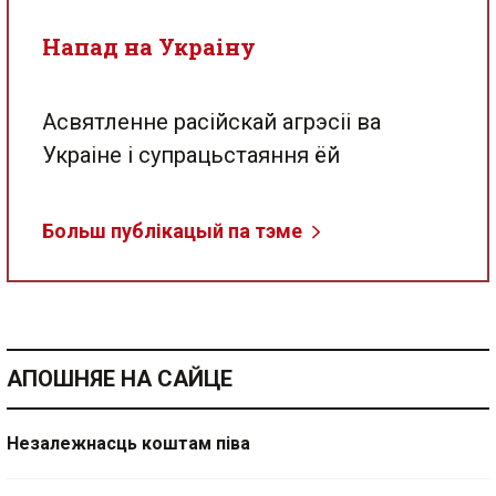
Напад на Украіну
Асвятленне расійскай агрэсіі ва
Украіне і супрацьстаяння ёй
Больш публікацый па тэме
АПОШНЯЕ НА САЙЦЕ
Незалежнасць коштам піва