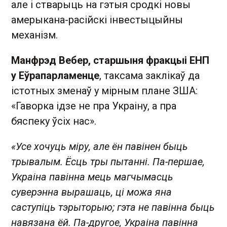
але і стварыць на гэтыя сродкі новы
амерыкана-расійскі інвестыцыйны
механізм.
Манфрэд Вебер, старшыня фракцыі ЕНП
у Еўрапарламенце
, таксама заклікаў да
істотных зменаў у мірным плане ЗША:
«Гаворка ідзе не пра Украіну, а пра
бяспеку ўсіх нас».
«Усе хочуць міру, але ён павінен быць
трывалым. Ёсць тры пытанні. Па-першае,
Украіна павінна мець магчымасць
суверэнна вырашаць, ці можа яна
саступіць тэрыторыю; гэта не павінна быць
навязана ёй. Па-другое, Украіна павінна