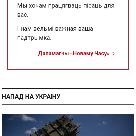
Мы хочам працягваць пісаць для
вас.
І нам вельмі важная ваша
падтрымка.
Дапамагчы «Новаму Часу»
НАПАД НА УКРАІНУ