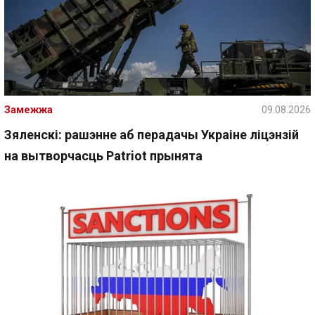
Замежжа
09.08.2026
Зяленскі: рашэнне аб перадачы Украіне ліцэнзій
на вытворчасць Patriot прынята