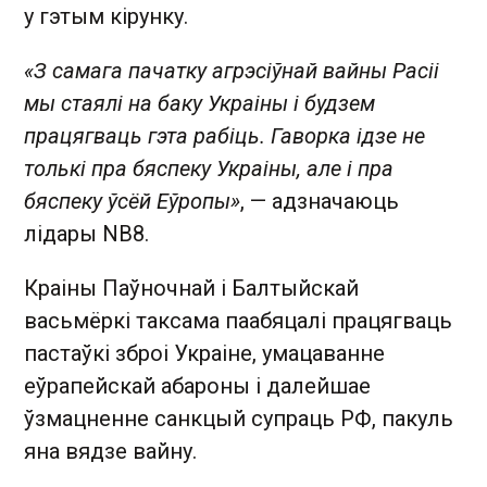
у гэтым кірунку.
«З самага пачатку агрэсіўнай вайны Расіі
мы стаялі на баку Украіны і будзем
працягваць гэта рабіць. Гаворка ідзе не
толькі пра бяспеку Украіны, але і пра
бяспеку ўсёй Еўропы»
, — адзначаюць
лідары NB8.
Краіны Паўночнай і Балтыйскай
васьмёркі таксама паабяцалі працягваць
пастаўкі зброі Украіне, умацаванне
еўрапейскай абароны і далейшае
ўзмацненне санкцый супраць РФ, пакуль
яна вядзе вайну.