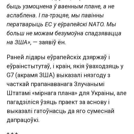
быць узмоцнена ў ваенным плане, а не
аслаблена. І па-трэцяе, мы павінны
ператварыць ЕС у еўрапейскі NATO. Мы
больш не можам безумоўна спадзявацца
на ЗША»
, — заявіў ён.
Раней лідары еўрапейскіх дзяржаў і
еўраінстытутаў, і краін, якія ўваходзяць у
G7 (акрамя ЗША) выказалі нязгоду з
часткай прапанаванага Злучанымі
Штатамі «мірнага плана» для Украіны, але
пагадзіліся ўзяць праект за аснову і
выказалі гатоўнасць да яго сумеснай
дапрацоўкі.