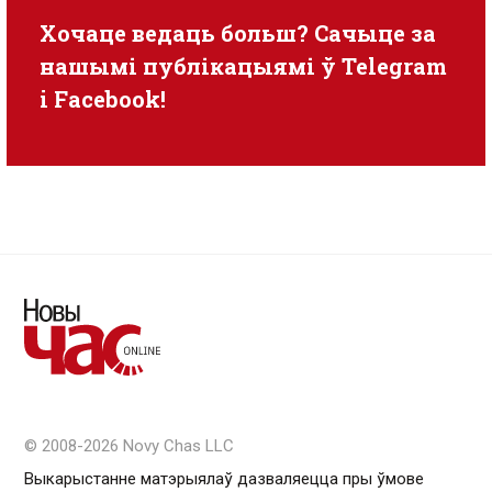
Хочаце ведаць больш? Сачыце за
нашымі публікацыямі ў
Telegram
i
Facebook
!
© 2008-2026 Novy Chas LLC
Выкарыстанне матэрыялаў дазваляецца пры ўмове