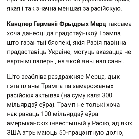
якая і так значна меншая за расійскую.
Канцлер Германіі Фрыдрых Мерц
таксама
хоча данесці да прадстаўнікоў Трампа,
што гарантыі бяспекі, якія Расія павінна
прадаставіць Украіне, могуць аказацца не
вартымі паперы, на якой яны напісаны.
Што асабліва раздражняе Мерца, дык
гэта планы Трампа па замарожаных
расійскіх актывах (на суму каля 300
мільярдаў еўра). Трамп не толькі хоча
накіраваць 100 мільярдаў еўра
амерыканскіх інвестыцый у Расію, ад якіх
ЗША атрымаюць 50-працэнтную долю,