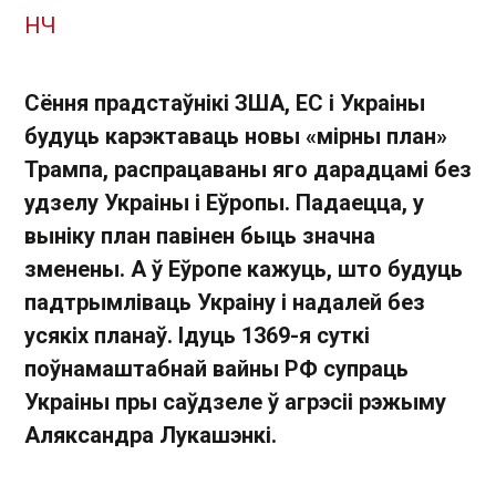
НЧ
Сёння прадстаўнікі ЗША, ЕС і Украіны
будуць карэктаваць новы «мірны план»
Трампа, распрацаваны яго дарадцамі без
удзелу Украіны і Еўропы. Падаецца, у
выніку план павінен быць значна
зменены. А ў Еўропе кажуць, што будуць
падтрымліваць Украіну і надалей без
усякіх планаў. Ідуць 1369-я суткі
поўнамаштабнай вайны РФ супраць
Украіны пры саўдзеле ў агрэсіі рэжыму
Аляксандра Лукашэнкі.