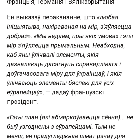
Францыя, Германія і Вялікабрытанія.
Ён выказаў перакананне, што
«любая
ініцыятыва, накіраваная на мір, з'яўляецца
добрай». «Мы ведаем, пры якіх умовах гэты
мір з'яўляецца прымальным. Неабходна,
каб яны ўлічвалі элементы, якія
дазваляюць дасягнуць справядлівага і
доўгачасовага міру для ўкраінцаў, і якія
ўлічваюць элементы бяспекі для ўсіх
еўрапейцаў»
, — дадаў французскі
прэзідэнт.
«Гэты план (які абмяркоўваецца сёння)... не
быў узгоднены з еўрапейцамі. Тым не
менш, ён прадугледжвае шмат рэчаў для