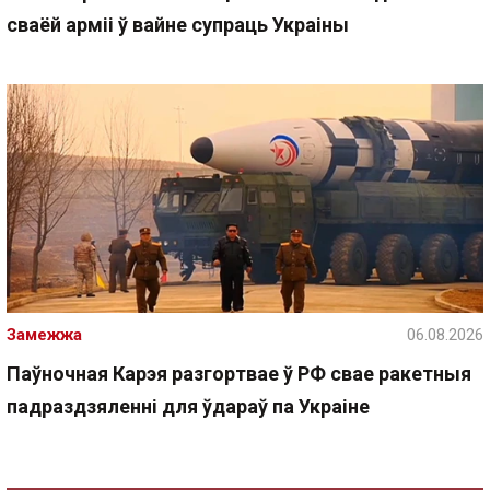
сваёй арміі ў вайне супраць Украіны
Замежжа
06.08.2026
Паўночная Карэя разгортвае ў РФ свае ракетныя
падраздзяленні для ўдараў па Украіне