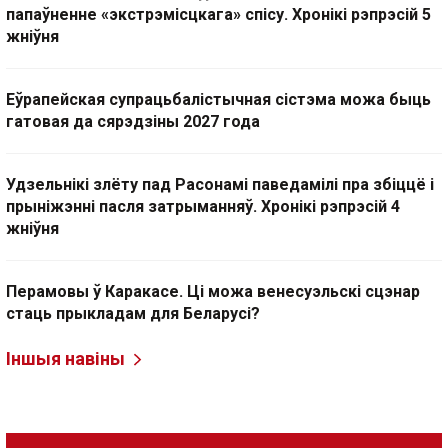
папаўненне «экстрэмісцкага» спісу. Хронікі рэпрэсій 5
жніўня
Еўрапейская супрацьбалістычная сістэма можа быць
гатовая да сярэдзіны 2027 года
Удзельнікі злёту пад Расонамі паведамілі пра збіццё і
прыніжэнні пасля затрыманняў. Хронікі рэпрэсій 4
жніўня
Перамовы ў Каракасе. Ці можа венесуэльскі сцэнар
стаць прыкладам для Беларусі?
Іншыя навіны