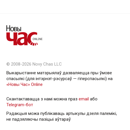
© 2008-2026 Novy Chas LLC
Выкарыстанне матэрыялаў дазваляецца пры ўмове
спасылкі (для інтэрнэт-рэсурсаў — гiперспасылкi) на
«Новы Час» Online
Скантактавацца з намі можна праз
email
або
Telegram-бот
Рэдакцыя можа публікаваць артыкулы дзеля палемікі,
не падзяляючы пазіцыі аўтараў