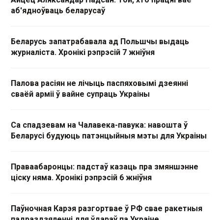
аб'ядноўваць беларусаў
Беларусь запатрабавала ад Польшчы выдаць
журналіста. Хронікі рэпрэсій 7 жніўня
Палова расіян не лічыць паспяховымі дзеянні
сваёй арміі ў вайне супраць Украіны
Са спадзевам на Чалавека-павука: навошта ў
Беларусі будуюць патэнцыйныя мэты для Украіны
Праваабаронцы: падстаў казаць пра змяншэнне
ціску няма. Хронікі рэпрэсій 6 жніўня
Паўночная Карэя разгортвае ў РФ свае ракетныя
падраздзяленні для ўдараў па Украіне