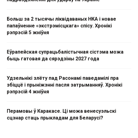
Больш за 2 тысячы ліквідаваных НКА і новае
папаўненне «экстрэмісцкага» спісу. Хронікі
рэпрэсій 5 жніўня
Еўрапейская супрацьбалістычная сістэма можа
быць гатовая да сярэдзіны 2027 года
Удзельнікі злёту пад Расонамі паведамілі пра
збіццё і прыніжэнні пасля затрыманняў. Хронікі
рэпрэсій 4 жніўня
Перамовы ў Каракасе. Ці можа венесуэльскі
сцэнар стаць прыкладам для Беларусі?