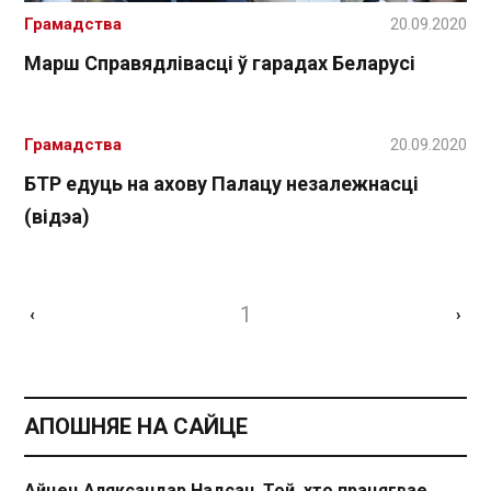
Грамадства
20.09.2020
Марш Справядлівасці ў гарадах Беларусі
Грамадства
20.09.2020
БТР едуць на ахову Палацу незалежнасці
(відэа)
1
‹
›
АПОШНЯЕ НА САЙЦЕ
Айцец Аляксандар Надсан. Той, хто працягвае