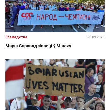
Грамадства
20.09.2020
Марш Справядлівасці ў Мінску