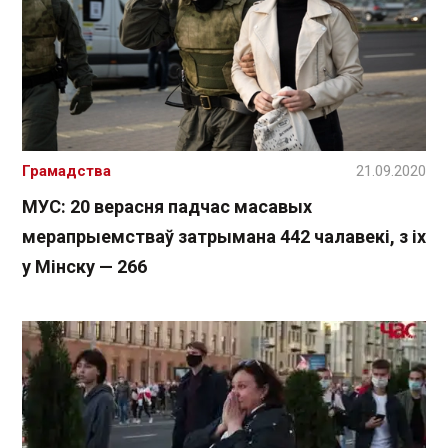
Грамадства
21.09.2020
МУС: 20 верасня падчас масавых
мерапрыемстваў затрымана 442 чалавекі, з іх
у Мінску — 266