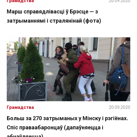
Грамадства
20.09.2020
Марш справядлівасці ў Брэсце — з
затрыманнямі і стралянінай (фота)
Грамадства
20.09.2020
Больш за 270 затрыманых у Мінску і рэгіёнах.
Спіс праваабаронцаў (дапаўняецца і
абнаўляецца)