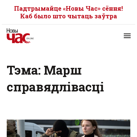
Падтрымайце «Новы Час» сёння!
Каб было што чытаць заўтра
Тэма: Марш
справядлівасці