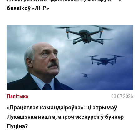
баявікоў «ЛНР»
Палітыка
03.07.2026
«Працяглая камандзіроўка»: ці атрымаў
Лукашэнка нешта, апроч экскурсіі ў бункер
Пуціна?