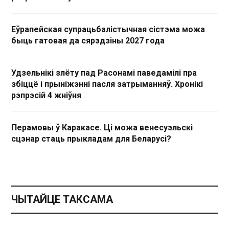
Еўрапейская супрацьбалістычная сістэма можа
быць гатовая да сярэдзіны 2027 года
Удзельнікі злёту пад Расонамі паведамілі пра
збіццё і прыніжэнні пасля затрыманняў. Хронікі
рэпрэсій 4 жніўня
Перамовы ў Каракасе. Ці можа венесуэльскі
сцэнар стаць прыкладам для Беларусі?
ЧЫТАЙЦЕ ТАКСАМА