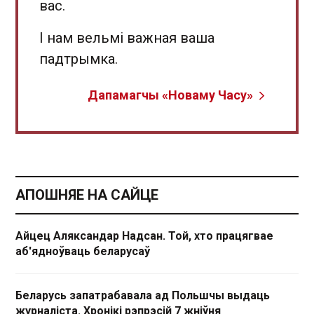
вас.
І нам вельмі важная ваша
падтрымка.
Дапамагчы «Новаму Часу»
АПОШНЯЕ НА САЙЦЕ
Айцец Аляксандар Надсан. Той, хто працягвае
аб'ядноўваць беларусаў
Беларусь запатрабавала ад Польшчы выдаць
журналіста. Хронікі рэпрэсій 7 жніўня