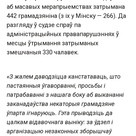
аб масавых мерапрыемствах затрымана
442 грамадзяніна (з іх у Мінску — 266). Да
разгляду ў судзе спраў па
адміністрацыйных правапарушэннях ў
месцы ўтрымання затрыманых
змешчаныя 330 чалавек.
«З жалем даводзіцца канстатаваць, што
пастаянныя ўгаворванні, просьбы і
патрабаванні з нашага боку аб выкананні
заканадаўства некаторыя грамадзяне
ўпарта ігнаруюць. Гэта прыводзіць да
цалкам відавочнага выніку: за ўдзел і
арганізацыю незаконных зборышчаў