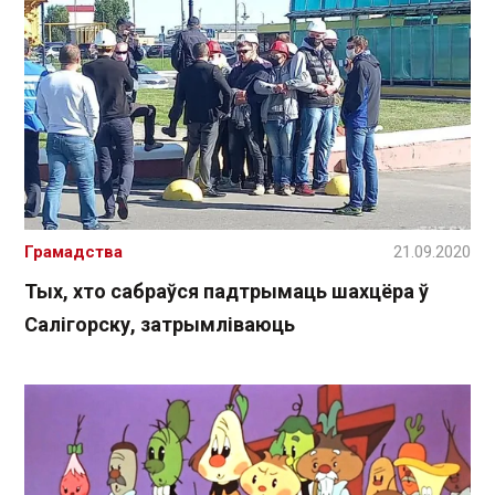
Грамадства
21.09.2020
Тых, хто сабраўся падтрымаць шахцёра ў
Салігорску, затрымліваюць