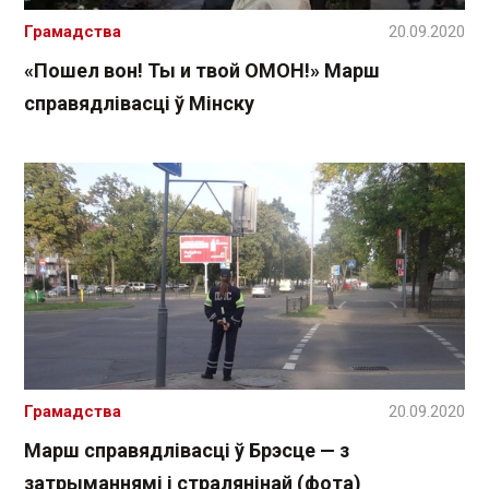
Грамадства
20.09.2020
«Пошел вон! Ты и твой ОМОН!» Марш
справядлівасці ў Мінску
Грамадства
20.09.2020
Марш справядлівасці ў Брэсце — з
затрыманнямі і стралянінай (фота)