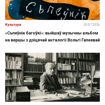
Культура
20.07.2026
«Сьпеўнік багоўкі»: выйшаў музычны альбом
на вершы з дзіцячай анталогіі Вольгі Гапеевай