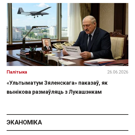
Палітыка
26.06.2026
«Ультыматум Зяленскага» паказаў, як
вынікова размаўляць з Лукашэнкам
ЭКАНОМІКА