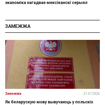
эканоміка нагадвае мексіканскі серыял
ЗАМЕЖЖА
Замежжа
21.07.2026
Як беларускую мову вывучаюць у польскіх