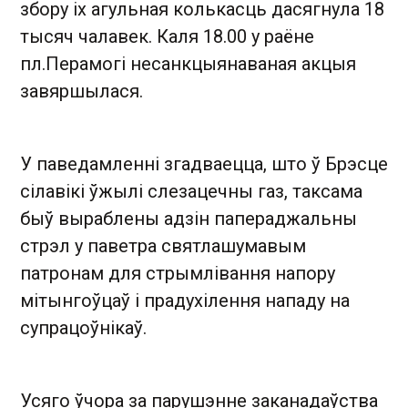
збору іх агульная колькасць дасягнула 18
тысяч чалавек. Каля 18.00 у раёне
пл.Перамогі несанкцыянаваная акцыя
завяршылася.
У паведамленні згадваецца, што ў Брэсце
сілавікі ўжылі слезацечны газ, таксама
быў выраблены адзін папераджальны
стрэл у паветра святлашумавым
патронам для стрымлівання напору
мітынгоўцаў і прадухілення нападу на
супрацоўнікаў.
Усяго ўчора за парушэнне заканадаўства