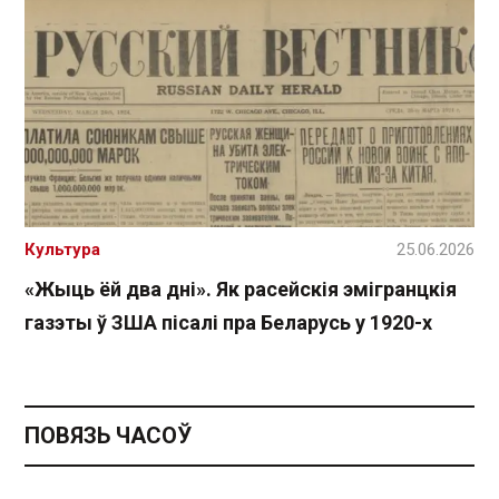
Культура
25.06.2026
«Жыць ёй два дні». Як расейскія эмігранцкія
газэты ў ЗША пісалі пра Беларусь у 1920-х
ПОВЯЗЬ ЧАСОЎ