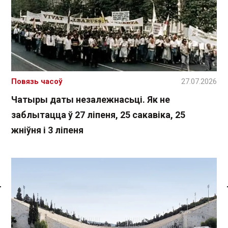
Повязь часоў
27.07.2026
Чатыры даты незалежнасьці. Як не
заблытацца ў 27 ліпеня, 25 сакавіка, 25
жніўня і 3 ліпеня
Спасылка без VPN