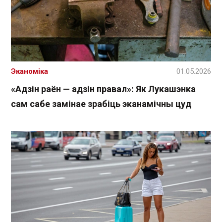
Эканоміка
01.05.2026
«Адзін раён — адзін правал»: Як Лукашэнка
сам сабе замінае зрабіць эканамічны цуд