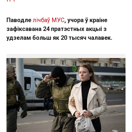
Паводле
лічбаў МУС
, учора ў краіне
зафіксавана 24 пратэстных акцыі з
удзелам больш як 20 тысяч чалавек.