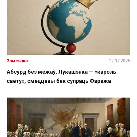
Замежжа
12.07.2026
Абсурд без межаў. Лукашэнка — «кароль
свету», смеццевы бак супраць Фаража