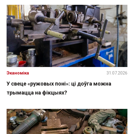
Эканоміка
31.07.2026
У свеце «ружовых поні»: ці доўга можна
трымацца на фікцыях?