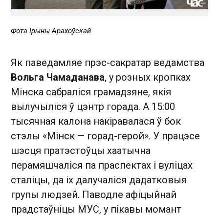
Фота Ірыны Арахоўскай
Як паведамляе прэс-сакратар ведамства
Вольга Чамаданава
, у розных кропках
Мінска сабраліся грамадзяне, якія
вылучыліся ў цэнтр горада. А 15:00
тысячная калона накіравалася ў бок
стэлы «Мінск — горад-герой». У працэсе
шэсця пратэстоўцы хаатычна
перамяшчаліся па праспектах і вуліцах
сталіцы, да іх далучаліся дадатковыя
групы людзей. Паводле афіцыйнай
прадстаўніцы МУС, у пікавы момант