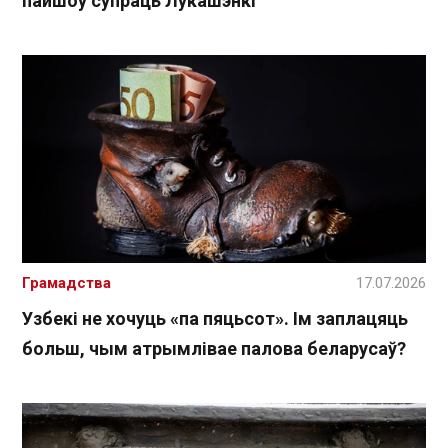
пайшоў супраць Лукашэнкі
Грамадства
17.07.2026
Узбекі не хочуць «па пяцьсот». Ім заплацяць
больш, чым атрымлівае палова беларусаў?