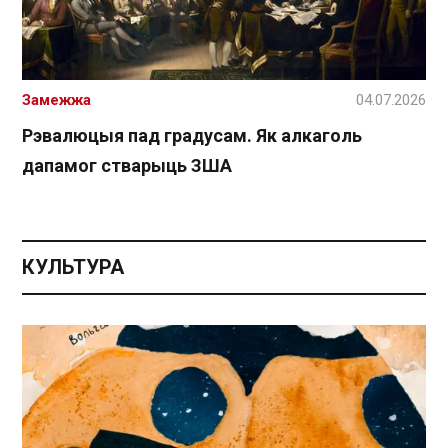
Замежжа
04.07.2026
Рэвалюцыя пад градусам. Як алкаголь
дапамог стварыць ЗША
КУЛЬТУРА