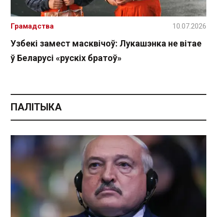
Грамадства
10.07.2026
Узбекі замест масквічоў: Лукашэнка не вітае
ў Беларусі «рускіх братоў»
ПАЛІТЫКА