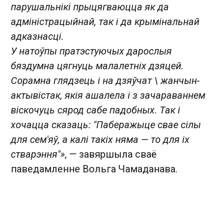
парушальнікі прыцягваюцца як да
адміністрацыйнай, так і да крымінальнай
адказнасці.
У натоўпы пратэстуючых дарослыя
бяздумна цягнуць малалетніх дзяцей.
Сорамна глядзець і на дзяўчат \ жанчын-
актывістак, якія ашалела і з зачараваннем
віскочуць сярод сабе падобных. Так і
хочацца сказаць: "Паберажыце свае сілы
для сем'яў, а калі такіх няма — то для іх
стварэння"»
, — завяршыла сваё
паведамленне Вольга Чамаданава.