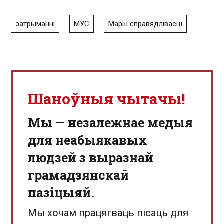
затрыманні
МУС
Марш справядлівасці
Шаноўныя чытачы!
Мы — незалежнае медыя
для неабыякавых
людзей з выразнай
грамадзянскай
пазіцыяй.
Мы хочам працягваць пісаць для