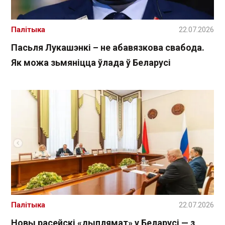
Палітыка
22.07.2026
Пасьля Лукашэнкі – не абавязкова свабода.
Як можа зьмяніцца ўлада ў Беларусі
Палітыка
22.07.2026
Новы расейскі «дыплямат» у Беларусі — з