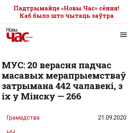
Падтрымайце «Новы Час» сёння!
Каб было што чытаць заўтра
МУС: 20 верасня падчас
масавых мерапрыемстваў
затрымана 442 чалавекі, з
іх у Мінску — 266
Грамадства
21.09.2020
НЧ