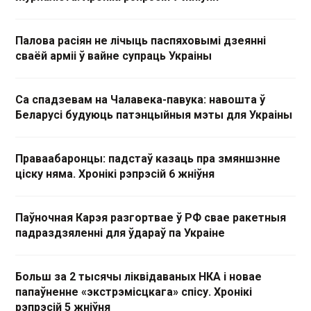
Палова расіян не лічыць паспяховымі дзеянні
сваёй арміі ў вайне супраць Украіны
Са спадзевам на Чалавека-павука: навошта ў
Беларусі будуюць патэнцыйныя мэты для Украіны
Праваабаронцы: падстаў казаць пра змяншэнне
ціску няма. Хронікі рэпрэсій 6 жніўня
Паўночная Карэя разгортвае ў РФ свае ракетныя
падраздзяленні для ўдараў па Украіне
Больш за 2 тысячы ліквідаваных НКА і новае
папаўненне «экстрэмісцкага» спісу. Хронікі
рэпрэсій 5 жніўня