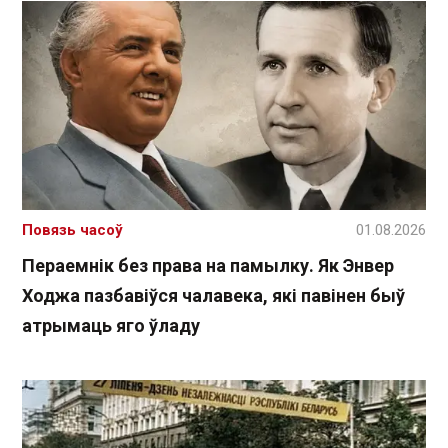
Повязь часоў
01.08.2026
Пераемнік без права на памылку. Як Энвер
Ходжа пазбавіўся чалавека, які павінен быў
атрымаць яго ўладу