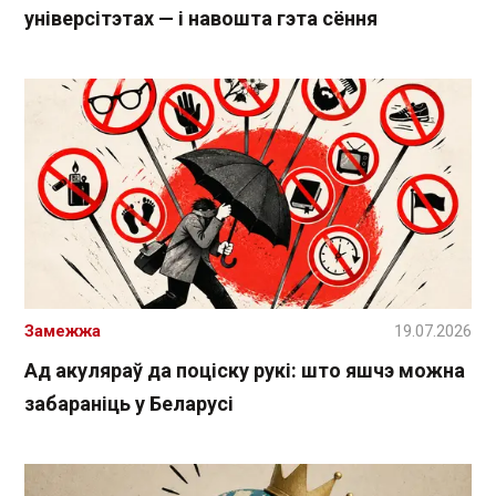
універсітэтах — і навошта гэта сёння
Замежжа
19.07.2026
Ад акуляраў да поціску рукі: што яшчэ можна
забараніць у Беларусі