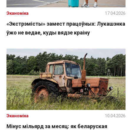
Эканоміка
17.04.2026
«Экстрэмісты» замест працоўных: Лукашэнка
ўжо не ведае, куды вядзе краіну
Эканоміка
10.04.2026
Мінус мільярд за месяц: як беларуская