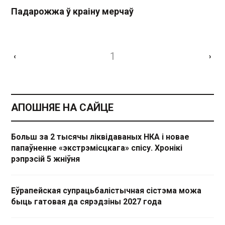
Падарожжа ў краіну мерчаў
1
‹
›
АПОШНЯЕ НА САЙЦЕ
Больш за 2 тысячы ліквідаваных НКА і новае
папаўненне «экстрэмісцкага» спісу. Хронікі
рэпрэсій 5 жніўня
Еўрапейская супрацьбалістычная сістэма можа
быць гатовая да сярэдзіны 2027 года