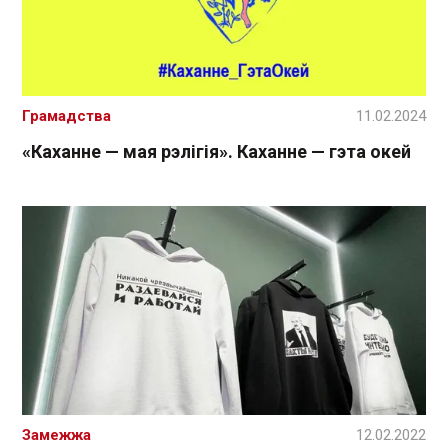
Грамадства
11.02.2024
«Каханне — мая рэлігія». Каханне — гэта окей
Замежжа
12.02.2022