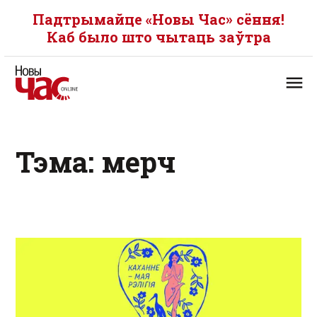
Падтрымайце «Новы Час» сёння!
Каб было што чытаць заўтра
Тэма: мерч