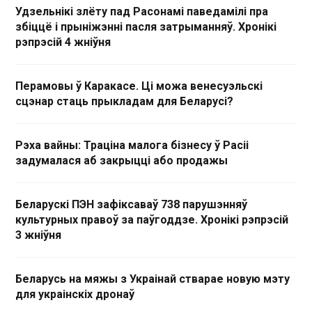
Удзельнікі злёту пад Расонамі паведамілі пра
збіццё і прыніжэнні пасля затрыманняў. Хронікі
рэпрэсій 4 жніўня
Перамовы ў Каракасе. Ці можа венесуэльскі
сцэнар стаць прыкладам для Беларусі?
Рэха вайны: Траціна малога бізнесу ў Расіі
задумалася аб закрыцці або продажы
Беларускі ПЭН зафіксаваў 738 парушэнняў
культурных правоў за паўгоддзе. Хронікі рэпрэсій
3 жніўня
Беларусь на мяжы з Украінай стварае новую мэту
для украінскіх дронаў