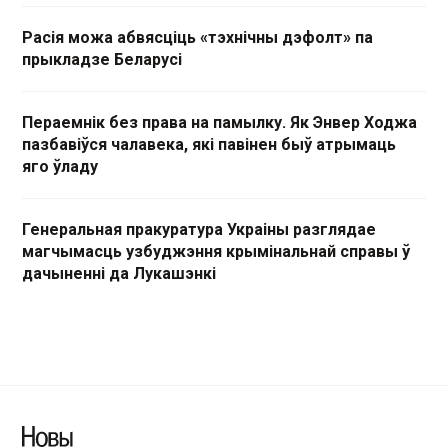
Расія можа абвясціць «тэхнічны дэфолт» па
прыкладзе Беларусі
Пераемнік без права на памылку. Як Энвер Ходжа
пазбавіўся чалавека, які павінен быў атрымаць
яго ўладу
Генеральная пракуратура Украіны разглядае
магчымасць узбуджэння крымінальнай справы ў
дачыненні да Лукашэнкі