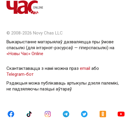
© 2008-2026 Novy Chas LLC
Выкарыстанне матэрыялаў дазваляецца пры ўмове
спасылкі (для інтэрнэт-рэсурсаў — гiперспасылкi) на
«Новы Час» Online
Скантактавацца з намі можна праз
email
або
Telegram-бот
Рэдакцыя можа публікаваць артыкулы дзеля палемікі,
не падзяляючы пазіцыі аўтараў