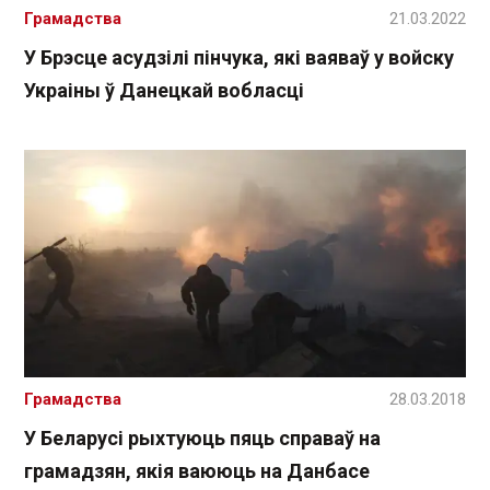
Грамадства
21.03.2022
У Брэсце асудзілі пінчука, які ваяваў у войску
Украіны ў Данецкай вобласці
Грамадства
28.03.2018
У Беларусі рыхтуюць пяць справаў на
грамадзян, якія ваююць на Данбасе