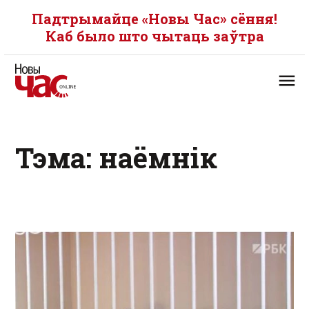
Падтрымайце «Новы Час» сёння!
Каб было што чытаць заўтра
Тэма: наёмнік