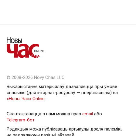
© 2008-2026 Novy Chas LLC
Выкарыстанне матэрыялаў дазваляецца пры ўмове
спасылкі (для інтэрнэт-рэсурсаў — гiперспасылкi) на
«Новы Час» Online
Скантактавацца з намі можна праз
email
або
Telegram-бот
Рэдакцыя можа публікаваць артыкулы дзеля палемікі,
не падзяляючы пазіцыі аўтараў