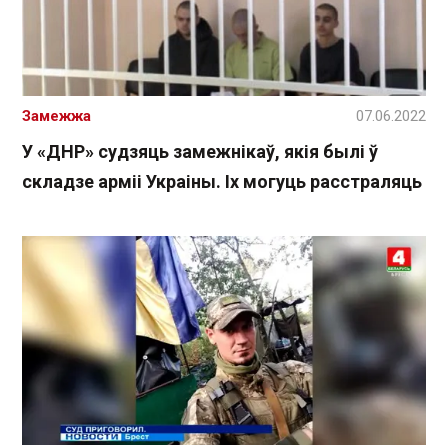
Замежжа
07.06.2022
У «ДНР» судзяць замежнікаў, якія былі ў
складзе арміі Украіны. Іх могуць расстраляць