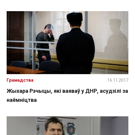
Грамадства
16.11.2017
Жыхара Рэчыцы, які ваяваў у ДНР, асудзілі за
наёмніцтва