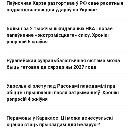
Паўночная Карэя разгортвае ў РФ свае ракетныя
падраздзяленні для ўдараў па Украіне
Больш за 2 тысячы ліквідаваных НКА і новае
папаўненне «экстрэмісцкага» спісу. Хронікі
рэпрэсій 5 жніўня
Еўрапейская супрацьбалістычная сістэма можа
быць гатовая да сярэдзіны 2027 года
Удзельнікі злёту пад Расонамі паведамілі пра
збіццё і прыніжэнні пасля затрыманняў. Хронікі
рэпрэсій 4 жніўня
Перамовы ў Каракасе. Ці можа венесуэльскі
сцэнар стаць прыкладам для Беларусі?