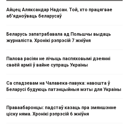
Айцец Аляксандар Надсан. Той, хто працягвае
аб'ядноўваць беларусаў
Беларусь запатрабавала ад Польшчы выдаць
журналіста. Хронікі рэпрэсій 7 жніўня
Палова расіян не лічыць паспяховымі дзеянні
сваёй арміі ў вайне супраць Украіны
Са спадзевам на Чалавека-павука: навошта ў
Беларусі будуюць патэнцыйныя мэты для Украіны
Праваабаронцы: падстаў казаць пра змяншэнне
ціску няма. Хронікі рэпрэсій 6 жніўня