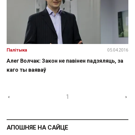
Палітыка
05.04.2016
Алег Волчак: Закон не павінен падзяляць, за
каго ты ваяваў
1
‹
›
АПОШНЯЕ НА САЙЦЕ