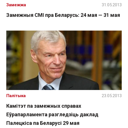
Замежжа
31.05.2013
Замежныя СМІ пра Беларусь: 24 мая — 31 мая
Палітыка
23.05.2013
Камітэт па замежных справах
Еўрапарламента разгледзіць даклад
Палецкіса па Беларусі 29 мая