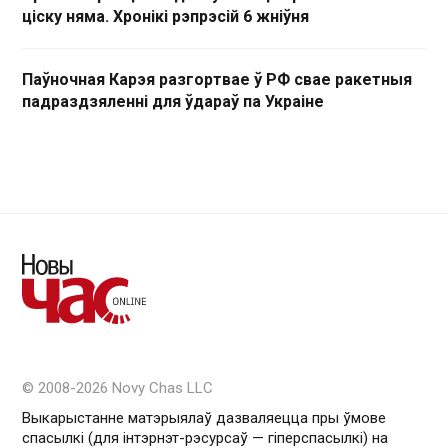
ціску няма. Хронікі рэпрэсій 6 жніўня
Паўночная Карэя разгортвае ў РФ свае ракетныя
падраздзяленні для ўдараў па Украіне
© 2008-2026 Novy Chas LLC
Выкарыстанне матэрыялаў дазваляецца пры ўмове
спасылкі (для інтэрнэт-рэсурсаў — гiперспасылкi) на