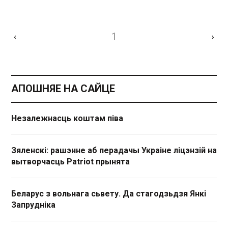
1
‹
›
АПОШНЯЕ НА САЙЦЕ
Незалежнасць коштам піва
Зяленскі: рашэнне аб перадачы Украіне ліцэнзій на
вытворчасць Patriot прынята
Беларус з вольнага сьвету. Да стагодзьдзя Янкі
Запрудніка