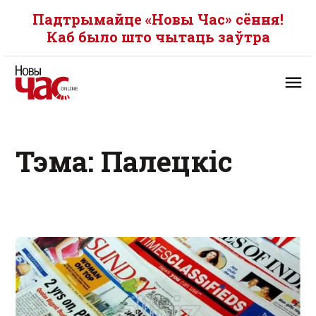
Падтрымайце «Новы Час» сёння!
Каб было што чытаць заўтра
Тэма: Палецкіс