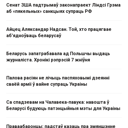
Сенат ЗША падтрымаў законапраект Ліндсі Грэма
аб «пякельных» санкцыях супраць РФ
Айцец Аляксандар Надсан. Той, хто працягвае
аб'ядноўваць беларусаў
Беларусь запатрабавала ад Польшчы выдаць
журналіста. Хронікі рэпрэсій 7 жніўня
Палова расіян не лічыць паспяховымі дзеянні
сваёй арміі ў вайне супраць Украіны
Са спадзевам на Чалавека-павука: навошта ў
Беларусі будуюць патэнцыйныя мэты для Украіны
Праваабаронцы: падстаў казаць пра змяншэнне