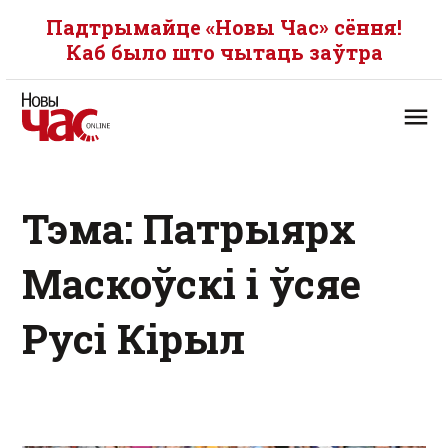
Падтрымайце «Новы Час» сёння!
Каб было што чытаць заўтра
Тэма: Патрыярх
Маскоўскі і ўсяе
Русі Кірыл