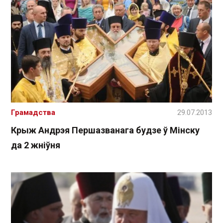
Грамадства
29.07.2013
Крыж Андрэя Першазванага будзе ў Мінску
да 2 жніўня