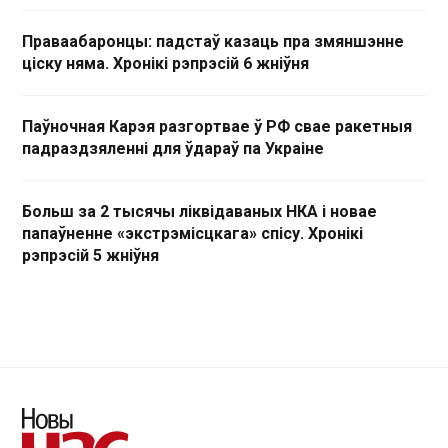
Праваабаронцы: падстаў казаць пра змяншэнне
ціску няма. Хронікі рэпрэсій 6 жніўня
Паўночная Карэя разгортвае ў РФ свае ракетныя
падраздзяленні для ўдараў па Украіне
Больш за 2 тысячы ліквідаваных НКА і новае
папаўненне «экстрэмісцкага» спісу. Хронікі
рэпрэсій 5 жніўня