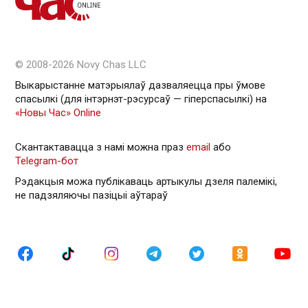
© 2008-2026 Novy Chas LLC
Выкарыстанне матэрыялаў дазваляецца пры ўмове
спасылкі (для інтэрнэт-рэсурсаў — гiперспасылкi) на
«Новы Час» Online
Скантактавацца з намі можна праз
email
або
Telegram-бот
Рэдакцыя можа публікаваць артыкулы дзеля палемікі,
не падзяляючы пазіцыі аўтараў