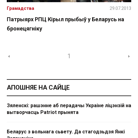
Грамадства
29.07.2013
Патрыярх РПЦ Кірыл прыбыў у Беларусь на
бронецягніку
1
‹
›
АПОШНЯЕ НА САЙЦЕ
Зяленскі: рашэнне аб перадачы Украіне ліцэнзій на
вытворчасць Patriot прынята
Беларус з вольнага сьвету. Да стагодзьдзя Янкі