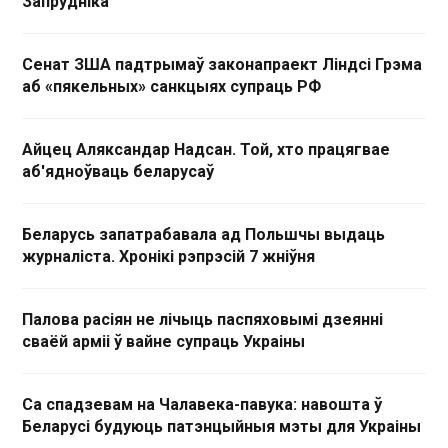
Запрудніка
Сенат ЗША падтрымаў законапраект Ліндсі Грэма
аб «пякельных» санкцыях супраць РФ
Айцец Аляксандар Надсан. Той, хто працягвае
аб'ядноўваць беларусаў
Беларусь запатрабавала ад Польшчы выдаць
журналіста. Хронікі рэпрэсій 7 жніўня
Палова расіян не лічыць паспяховымі дзеянні
сваёй арміі ў вайне супраць Украіны
Са спадзевам на Чалавека-павука: навошта ў
Беларусі будуюць патэнцыйныя мэты для Украіны