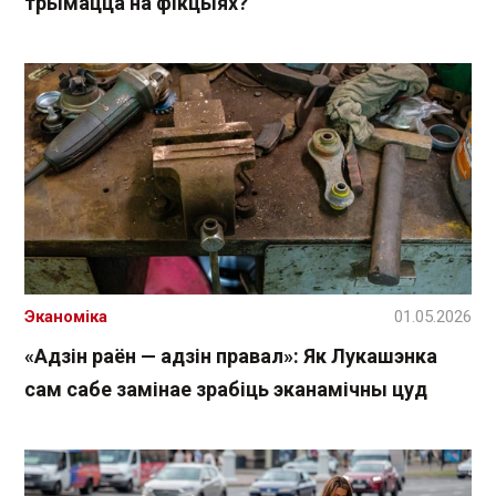
трымацца на фікцыях?
Эканоміка
01.05.2026
«Адзін раён — адзін правал»: Як Лукашэнка
сам сабе замінае зрабіць эканамічны цуд