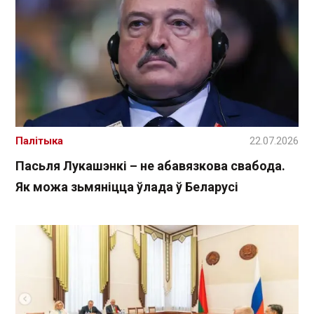
Палітыка
22.07.2026
Пасьля Лукашэнкі – не абавязкова свабода.
Як можа зьмяніцца ўлада ў Беларусі