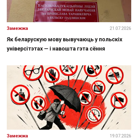
Замежжа
21.07.2026
Як беларускую мову вывучаюць у польскіх
універсітэтах — і навошта гэта сёння
Замежжа
19.07.2026