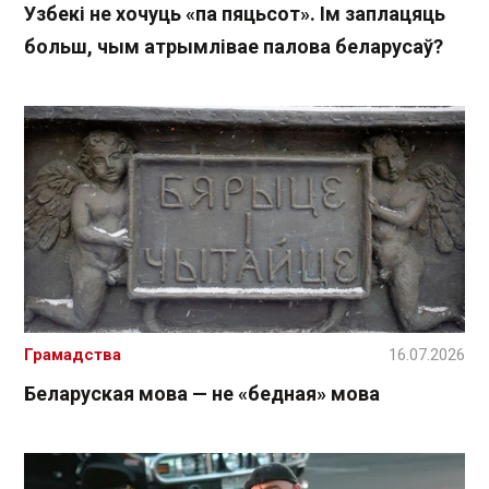
Узбекі не хочуць «па пяцьсот». Ім заплацяць
больш, чым атрымлівае палова беларусаў?
Грамадства
16.07.2026
Беларуская мова — не «бедная» мова