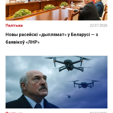
Палітыка
22.07.2026
Новы расейскі «дыплямат» у Беларусі — з
баявікоў «ЛНР»