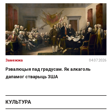
Замежжа
04.07.2026
Рэвалюцыя пад градусам. Як алкаголь
дапамог стварыць ЗША
КУЛЬТУРА