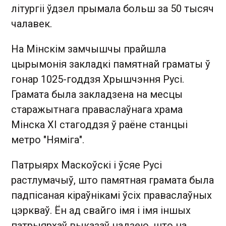
літургіі ўдзел прымала больш за 50 тысяч
чалавек.
На Мінскім замчышчы прайшла
цырымонія закладкі памятнай граматы ў
гонар 1025-годдзя Хрышчэння Русі.
Грамата была закладзена на месцы
старажытнага праваслаўнага храма
Мінска XI стагоддзя ў раёне станцыі
метро "Няміга".
Патрыярх Маскоўскі і ўсяе Русі
растлумачыў, што памятная грамата была
падпісаная кіраўнікамі ўсіх праваслаўных
цэркваў. Ён ад свайго імя і імя іншых
патрыярхаў выказаў надзею, што на