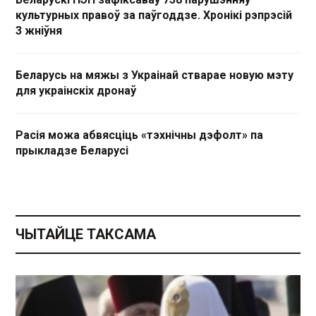
культурных правоў за паўгоддзе. Хронікі рэпрэсій
3 жніўня
Беларусь на мяжы з Украінай стварае новую мэту
для украінскіх дронаў
Расія можа абвясціць «тэхнічны дэфолт» па
прыкладзе Беларусі
ЧЫТАЙЦЕ ТАКСАМА