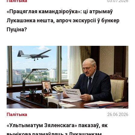
Палітыка
03.07.2026
«Працяглая камандзіроўка»: ці атрымаў
Лукашэнка нешта, апроч экскурсіі ў бункер
Пуціна?
Палітыка
26.06.2026
«Ультыматум Зяленскага» паказаў, як
вынікова размаўляць з Лукашэнкам