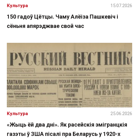
Культура
15.07.2026
150 гадоў Цётцы. Чаму Алёіза Пашкевіч і
сёньня апярэджвае свой час
Культура
25.06.2026
«Жыць ёй два дні». Як расейскія эмігранцкія
газэты ў ЗША пісалі пра Беларусь у 1920-х