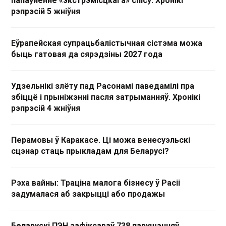
папаўненне «экстрэмісцкага» спісу. Хронікі
рэпрэсій 5 жніўня
Еўрапейская супрацьбалістычная сістэма можа
быць гатовая да сярэдзіны 2027 года
Удзельнікі злёту пад Расонамі паведамілі пра
збіццё і прыніжэнні пасля затрыманняў. Хронікі
рэпрэсій 4 жніўня
Перамовы ў Каракасе. Ці можа венесуэльскі
сцэнар стаць прыкладам для Беларусі?
Рэха вайны: Траціна малога бізнесу ў Расіі
задумалася аб закрыцці або продажы
Беларускі ПЭН зафіксаваў 738 парушэнняў