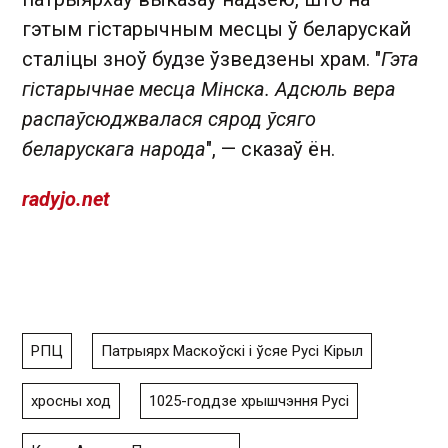
гэтым гістарычным месцы ў беларускай
сталіцы зноў будзе ўзведзены храм. "
Гэта
гістарычнае месца Мінска. Адсюль вера
распаўсюджвалася сярод ўсяго
беларускага народа
", — сказаў ён.
radyjo.net
РПЦ
Патрыярх Маскоўскі і ўсяе Русі Кірыл
хросны ход
1025-годдзе хрышчэння Русі