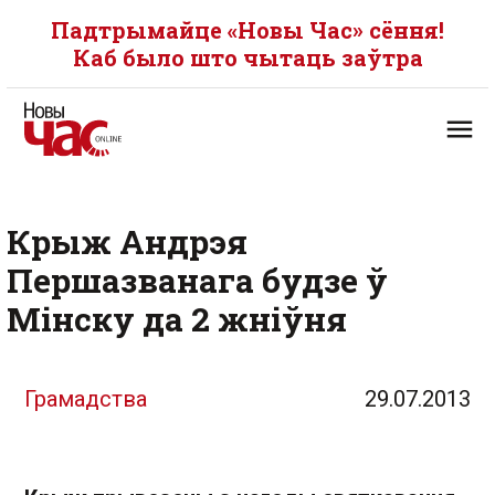
Падтрымайце «Новы Час» сёння!
Каб было што чытаць заўтра
Крыж Андрэя
Першазванага будзе ў
Мінску да 2 жніўня
Грамадства
29.07.2013