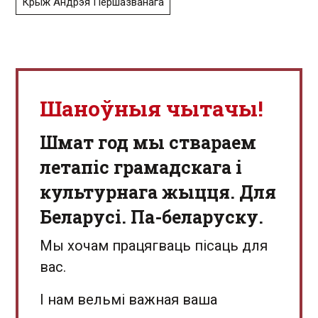
Крыж Андрэя Першазванага
Шаноўныя чытачы!
Шмат год мы ствараем
летапіс грамадскага і
культурнага жыцця. Для
Беларусі. Па-беларуску.
Мы хочам працягваць пісаць для
вас.
І нам вельмі важная ваша