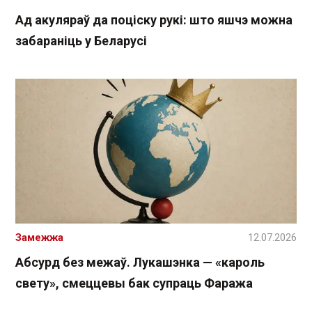
Ад акуляраў да поціску рукі: што яшчэ можна
забараніць у Беларусі
Замежжа
12.07.2026
Абсурд без межаў. Лукашэнка — «кароль
свету», смеццевы бак супраць Фаража