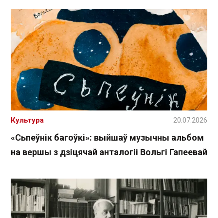
Культура
20.07.2026
«Сьпеўнік багоўкі»: выйшаў музычны альбом
на вершы з дзіцячай анталогіі Вольгі Гапеевай