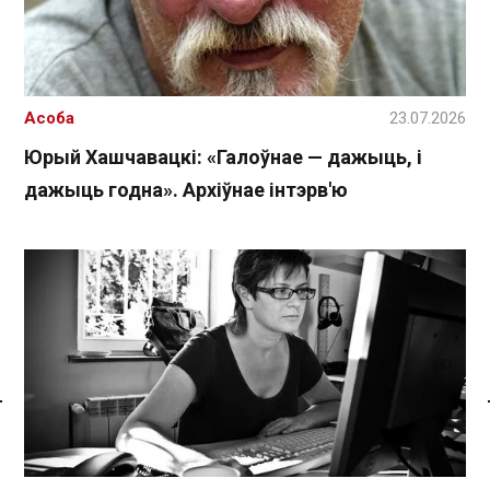
Асоба
23.07.2026
Юрый Хашчавацкі: «Галоўнае — дажыць, і
дажыць годна». Архіўнае інтэрв'ю
Спасылка без VPN