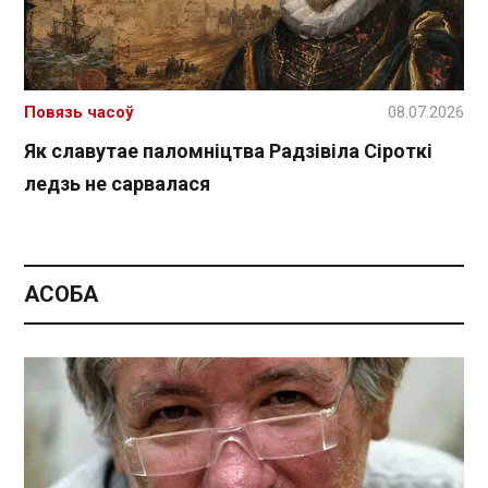
Повязь часоў
08.07.2026
Як славутае паломніцтва Радзівіла Сіроткі
ледзь не сарвалася
АСОБА