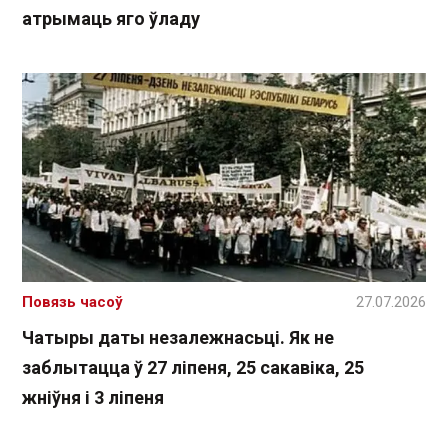
атрымаць яго ўладу
Повязь часоў
27.07.2026
Чатыры даты незалежнасьці. Як не
заблытацца ў 27 ліпеня, 25 сакавіка, 25
жніўня і 3 ліпеня