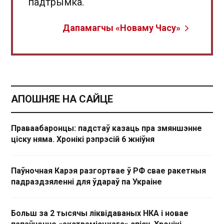
падтрымка.
Дапамагчы «Новаму Часу»
АПОШНЯЕ НА САЙЦЕ
Праваабаронцы: падстаў казаць пра змяншэнне
ціску няма. Хронікі рэпрэсій 6 жніўня
Паўночная Карэя разгортвае ў РФ свае ракетныя
падраздзяленні для ўдараў па Украіне
Больш за 2 тысячы ліквідаваных НКА і новае