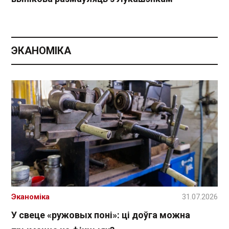
ЭКАНОМІКА
Эканоміка
31.07.2026
У свеце «ружовых поні»: ці доўга можна