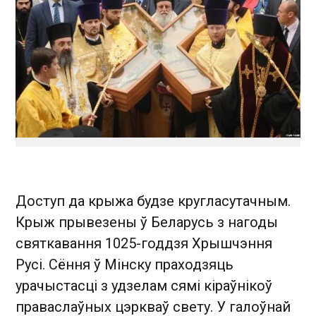
Доступ да крыжа будзе кругласутачным.
Крыж прывезены ў Беларусь з нагоды
святкавання 1025-годдзя Хрышчэння
Русі. Сёння ў Мінску праходзяць
урачыстасці з удзелам сямі кіраўнікоў
праваслаўных цэркваў свету. У галоўнай