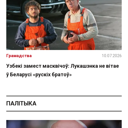
Грамадства
10.07.2026
Узбекі замест масквічоў: Лукашэнка не вітае
ў Беларусі «рускіх братоў»
ПАЛІТЫКА