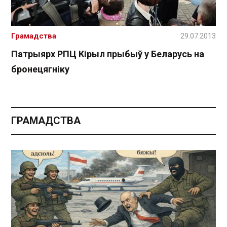
Грамадства
29.07.2013
Патрыярх РПЦ Кірыл прыбыў у Беларусь на
бронецягніку
ГРАМАДСТВА