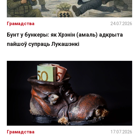
Грамадства
24.07.2026
Бунт у бункеры: як Хрэнін (амаль) адкрыта
пайшоў супраць Лукашэнкі
Грамадства
17.07.2026