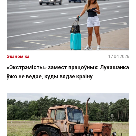
Эканоміка
17.04.2026
«Экстрэмісты» замест працоўных: Лукашэнка
ўжо не ведае, куды вядзе краіну