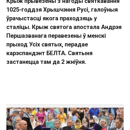
Крыж прывезены з нагоды святкавання
1025-годдзя Хрышчэння Русі, галоўныя
ўрачыстасці якога праходзяць у
сталіцы. Крыж святога апостала Андрэя
Першазванага перавезены ў менскі
прыход Усіх святых, перадае
карэспандэнт БЕЛТА. Святыня
застанецца там да 2 жніўня.