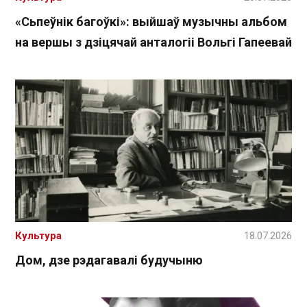
«Сьпеўнік багоўкі»: выйшаў музычны альбом
на вершы з дзіцячай анталогіі Вольгі Гапеевай
Культура
18.07.2026
Дом, дзе рэдагавалі будучыню