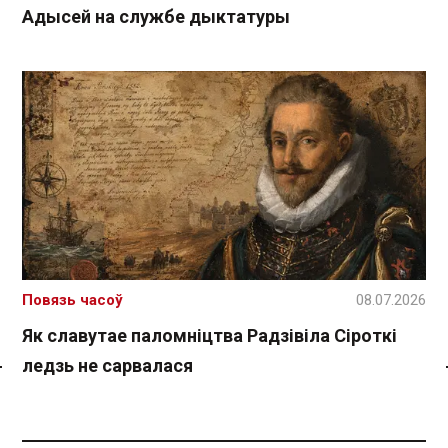
Адысей на службе дыктатуры
Повязь часоў
08.07.2026
Як славутае паломніцтва Радзівіла Сіроткі
ледзь не сарвалася
Спасылка без VPN