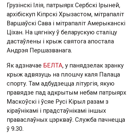
Грузінскі Ілія, патрыярх Сербскі Ірыней,
архібіскуп Кіпрскі Хрызастом, мітрапаліт
Варшаўскі Сава і мітрапаліт Амерыканскі
Ціхан. На цягніку ў беларускую сталіцу
дастаўлены і крыж святога апостала
Андрэя Першазванага.
Як адзначае
БЕЛТА
, у панядзелак зранку
крыж адвязуць на плошчу каля Палаца
спорту. Там адбудзецца літургія, якую
правядзе пад адкрытым небам патрыярх
Маскоўскі і ўсяе Русі Кірыл разам з
кіраўнікамі і прадстаўнікамі іншых
праваслаўных цэркваў. Служба пачнецца
ў 9.30.