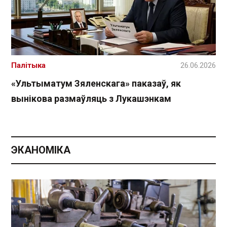
Палітыка
26.06.2026
«Ультыматум Зяленскага» паказаў, як
вынікова размаўляць з Лукашэнкам
ЭКАНОМІКА