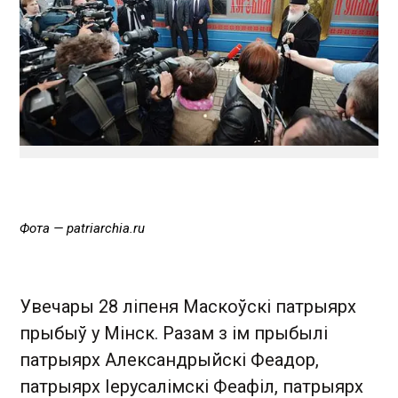
Фота — patriarchia.ru
Увечары 28 ліпеня Маскоўскі патрыярх
прыбыў у Мінск. Разам з ім прыбылі
патрыярх Александрыйскі Феадор,
патрыярх Іерусалімскі Феафіл, патрыярх