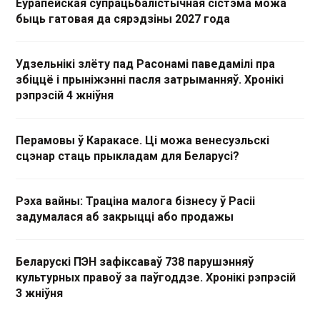
Еўрапейская супрацьбалістычная сістэма можа
быць гатовая да сярэдзіны 2027 года
Удзельнікі злёту пад Расонамі паведамілі пра
збіццё і прыніжэнні пасля затрыманняў. Хронікі
рэпрэсій 4 жніўня
Перамовы ў Каракасе. Ці можа венесуэльскі
сцэнар стаць прыкладам для Беларусі?
Рэха вайны: Траціна малога бізнесу ў Расіі
задумалася аб закрыцці або продажы
Беларускі ПЭН зафіксаваў 738 парушэнняў
культурных правоў за паўгоддзе. Хронікі рэпрэсій
3 жніўня