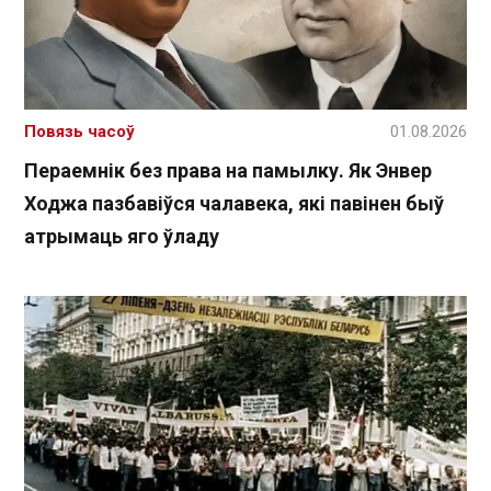
Повязь часоў
01.08.2026
Пераемнік без права на памылку. Як Энвер
Ходжа пазбавіўся чалавека, які павінен быў
атрымаць яго ўладу