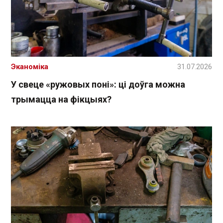
Эканоміка
31.07.2026
У свеце «ружовых поні»: ці доўга можна
трымацца на фікцыях?