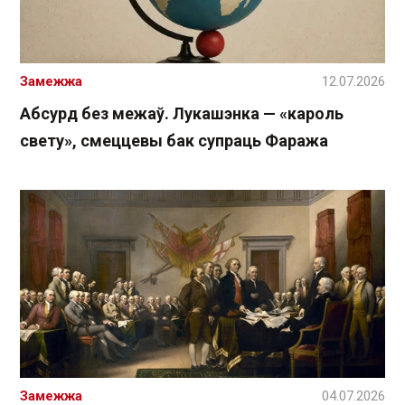
Замежжа
12.07.2026
Абсурд без межаў. Лукашэнка — «кароль
свету», смеццевы бак супраць Фаража
Замежжа
04.07.2026