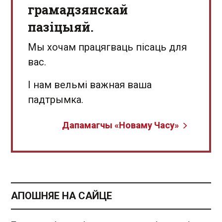
грамадзянскай
пазіцыяй.
Мы хочам працягваць пісаць для
вас.
І нам вельмі важная ваша
падтрымка.
Дапамагчы «Новаму Часу»
АПОШНЯЕ НА САЙЦЕ