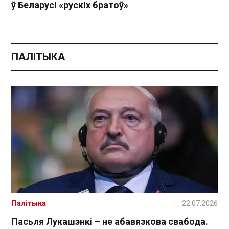
ў Беларусі «рускіх братоў»
ПАЛІТЫКА
Палітыка
22.07.2026
Пасьля Лукашэнкі – не абавязкова свабода.