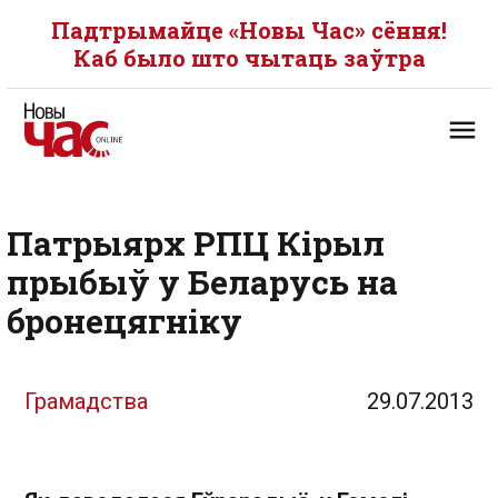
Падтрымайце «Новы Час» сёння!
Каб было што чытаць заўтра
Патрыярх РПЦ Кірыл
прыбыў у Беларусь на
бронецягніку
Грамадства
29.07.2013