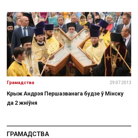
Грамадства
29.07.2013
Крыж Андрэя Першазванага будзе ў Мінску
да 2 жніўня
ГРАМАДСТВА