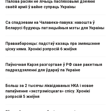
Палова расіян не лічыць паспяховымі дзеянні
сваёй арміі ў вайне супраць Украіны
Са спадзевам на Чалавека-павука: навошта ў
Беларусі будуюць патэнцыйныя мэты для Украіны
Праваабаронцы: падстаў казаць пра змяншэнне
ціску няма. Хронікі рэпрэсій 6 жніўня
Паўночная Карэя разгортвае ў РФ свае ракетныя
падраздзяленні для ўдараў па Украіне
Больш за 2 тысячы ліквідаваных НКА і новае
папаўненне «экстрэмісцкага» спісу. Хронікі
рэпрэсій 5 жніўня