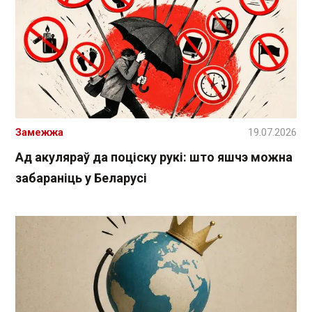
Замежжа
19.07.2026
Ад акуляраў да поціску рукі: што яшчэ можна
забараніць у Беларусі