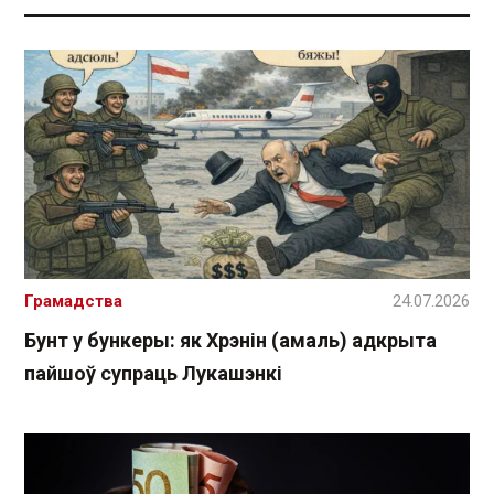
Грамадства
24.07.2026
Бунт у бункеры: як Хрэнін (амаль) адкрыта
пайшоў супраць Лукашэнкі