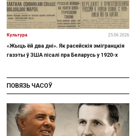
Культура
25.06.2026
«Жыць ёй два дні». Як расейскія эмігранцкія
газэты ў ЗША пісалі пра Беларусь у 1920-х
ПОВЯЗЬ ЧАСОЎ