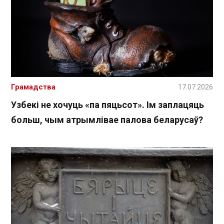
Грамадства
17.07.2026
Узбекі не хочуць «па пяцьсот». Ім заплацяць
больш, чым атрымлівае палова беларусаў?