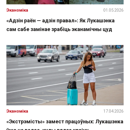
Эканоміка
01.05.2026
«Адзін раён — адзін правал»: Як Лукашэнка
сам сабе замінае зрабіць эканамічны цуд
Эканоміка
17.04.2026
«Экстрэмісты» замест працоўных: Лукашэнка