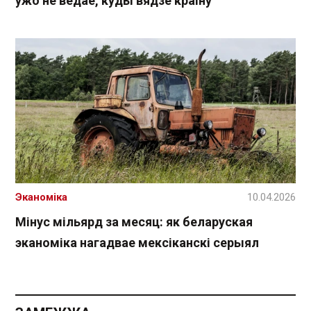
ўжо не ведае, куды вядзе краіну
Эканоміка
10.04.2026
Мінус мільярд за месяц: як беларуская
эканоміка нагадвае мексіканскі серыял