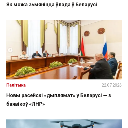
Як можа зьмяніцца ўлада ў Беларусі
Палітыка
22.07.2026
Новы расейскі «дыплямат» у Беларусі — з
баявікоў «ЛНР»