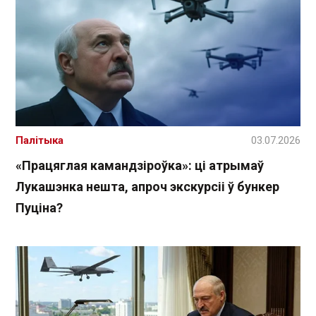
Палітыка
03.07.2026
«Працяглая камандзіроўка»: ці атрымаў
Лукашэнка нешта, апроч экскурсіі ў бункер
Пуціна?