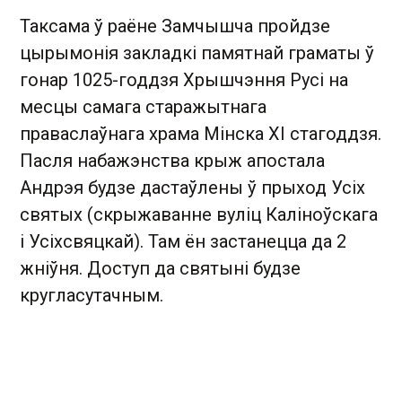
Таксама ў раёне Замчышча пройдзе
цырымонія закладкі памятнай граматы ў
гонар 1025-годдзя Хрышчэння Русі на
месцы самага старажытнага
праваслаўнага храма Мінска XI стагоддзя.
Пасля набажэнства крыж апостала
Андрэя будзе дастаўлены ў прыход Усіх
святых (скрыжаванне вуліц Каліноўскага
і Усіхсвяцкай). Там ён застанецца да 2
жніўня. Доступ да святыні будзе
кругласутачным.