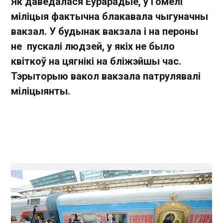
Як даведалася Еўрарадыё, у Гомелі
міліцыя фактычна блакавала чыгуначны
вакзал. У будынак вакзала і на пероны
не пускалі людзей, у якіх не было
квіткоў на цягнікі на бліжэйшы час.
Тэрыторыю вакол вакзала патрулявалі
міліцыянты.