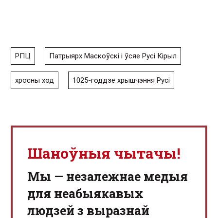
РПЦ
Патрыярх Маскоўскі і ўсяе Русі Кірыл
хросны ход
1025-годдзе хрышчэння Русі
Шаноўныя чытачы!
Мы — незалежнае медыя
для неабыякавых
людзей з выразнай