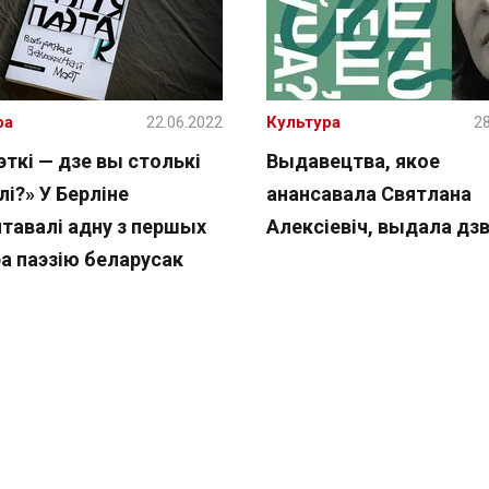
ра
22.06.2022
Культура
28
эткі — дзе вы столькі
Выдавецтва, якое
і?» У Берліне
анансавала Святлана
нтавалі адну з першых
Алексіевіч, выдала дзве
ра паэзію беларусак