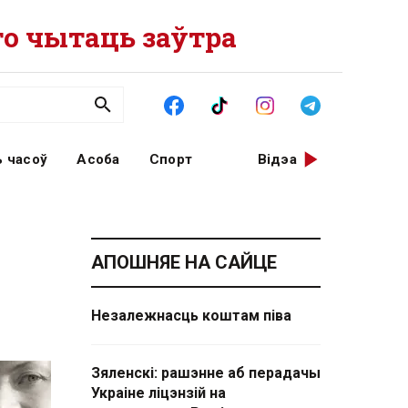
о чытаць заўтра
 часоў
Асоба
Спорт
Відэа
АПОШНЯЕ НА САЙЦЕ
Незалежнасць коштам піва
Зяленскі: рашэнне аб перадачы
Украіне ліцэнзій на