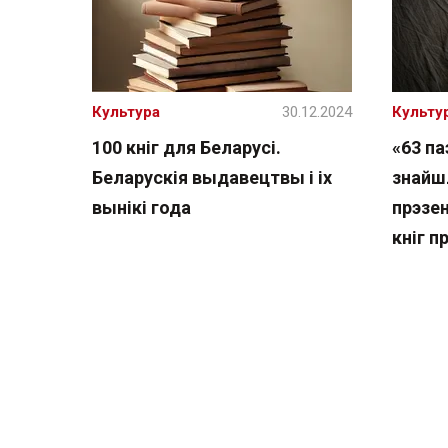
Культура
30.12.2024
Культу
100 кніг для Беларусі.
«63 па
Беларускія выдавецтвы і іх
знайшл
вынікі года
прэзе
кніг п