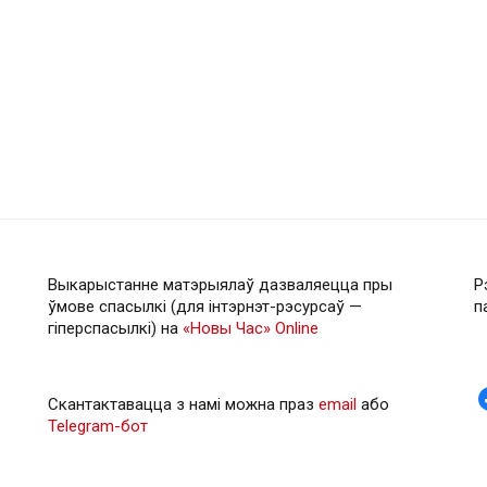
Выкарыстанне матэрыялаў дазваляецца пры
Р
ўмове спасылкі (для інтэрнэт-рэсурсаў —
п
гiперспасылкi) на
«Новы Час» Online
Скантактавацца з намі можна праз
email
або
Telegram-бот