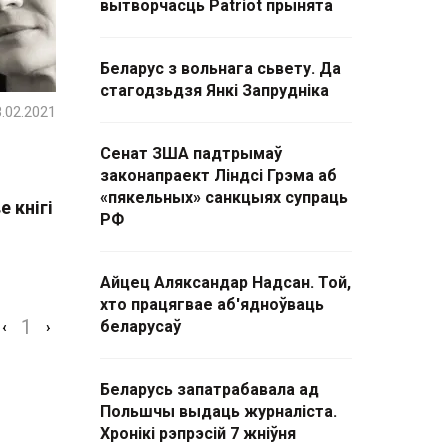
вытворчасць Patriot прынята
Беларус з вольнага сьвету. Да
стагодзьдзя Янкі Запрудніка
.02.2021
Сенат ЗША падтрымаў
законапраект Ліндсі Грэма аб
«пякельных» санкцыях супраць
 кнігі
РФ
Айцец Аляксандар Надсан. Той,
хто працягвае аб'ядноўваць
1
беларусаў
‹
›
Беларусь запатрабавала ад
Польшчы выдаць журналіста.
Хронікі рэпрэсій 7 жніўня