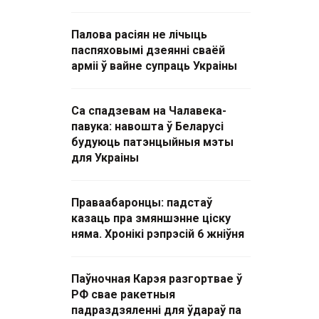
Палова расіян не лічыць
паспяховымі дзеянні сваёй
арміі ў вайне супраць Украіны
Са спадзевам на Чалавека-
павука: навошта ў Беларусі
будуюць патэнцыйныя мэты
для Украіны
Праваабаронцы: падстаў
казаць пра змяншэнне ціску
няма. Хронікі рэпрэсій 6 жніўня
Паўночная Карэя разгортвае ў
РФ свае ракетныя
падраздзяленні для ўдараў па