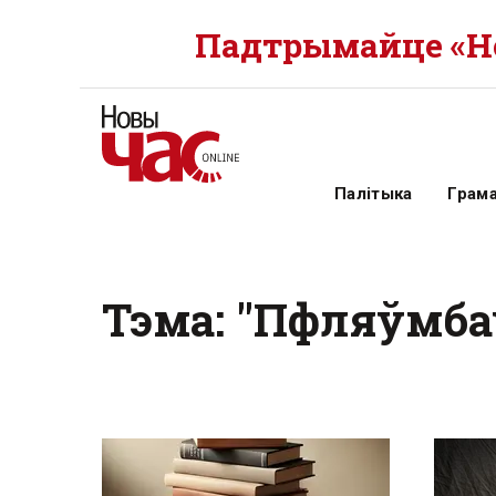
Падтрымайце «Но
Палітыка
Грам
Тэма: "Пфляўмб