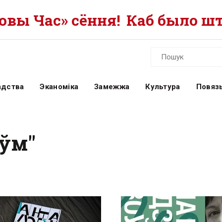
вы Час» сёння!
Каб было шт
адства
Эканоміка
Замежжа
Культура
Повязь
аўм"