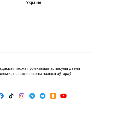
Украіне
эдакцыя можа публікаваць артыкулы дзеля
алемікі, не падзяляючы пазіцыі аўтараў