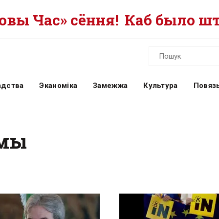
вы Час» сёння!
Каб было шт
адства
Эканоміка
Замежжа
Культура
Повязь
умы