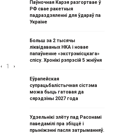
Паўночная Карэя разгортвае ў
РФ свае ракетныя
падраздзяленні для ўдараў па
Украіне
Больш за 2 тысячы
ліквідаваных НКА і новае
папаўненне «экстрэмісцкага»
спісу. Хронікі рэпрэсій 5 жніўня
1
‹
›
Еўрапейская
супрацьбалістычная сістэма
можа быць гатовая да
сярэдзіны 2027 года
Удзельнікі злёту пад Расонамі
паведамілі пра збіццё і
прыніжэнні пасля затрыманняў.