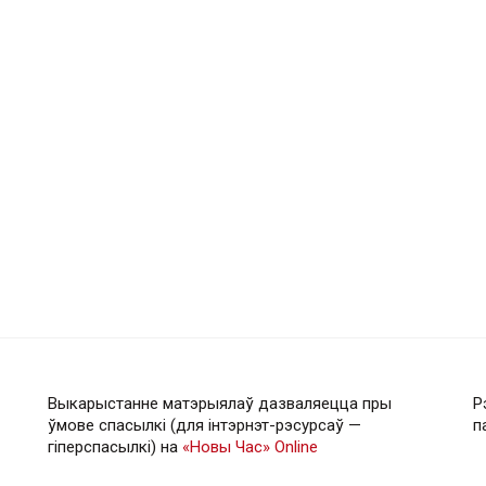
Выкарыстанне матэрыялаў дазваляецца пры
Р
ўмове спасылкі (для інтэрнэт-рэсурсаў —
п
гiперспасылкi) на
«Новы Час» Online