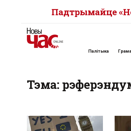
Падтрымайце «Но
Палітыка
Грам
Тэма: рэферэнд