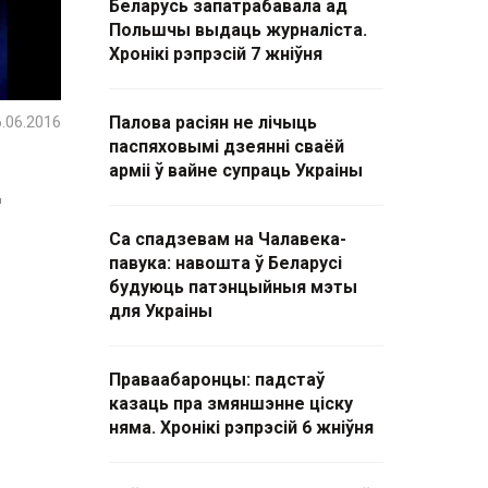
Беларусь запатрабавала ад
Польшчы выдаць журналіста.
Хронікі рэпрэсій 7 жніўня
.06.2016
Палова расіян не лічыць
паспяховымі дзеянні сваёй
арміі ў вайне супраць Украіны
д
Са спадзевам на Чалавека-
павука: навошта ў Беларусі
будуюць патэнцыйныя мэты
для Украіны
Праваабаронцы: падстаў
казаць пра змяншэнне ціску
няма. Хронікі рэпрэсій 6 жніўня