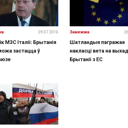
жа
09.07.2016
Замежжа
26
ік МЗС Італіі: Брытанія
Шатландыя пагражае
можа застацца ў
накласці вета на выха
аюзе
Брытаніі з ЕС