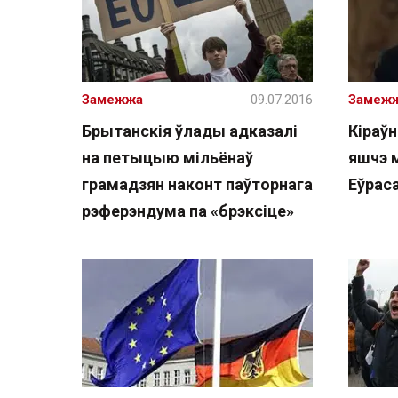
Замежжа
09.07.2016
Замеж
Брытанскія ўлады адказалі
Кіраўн
на петыцыю мільёнаў
яшчэ 
грамадзян наконт паўторнага
Еўрас
рэферэндума па «брэксіце»