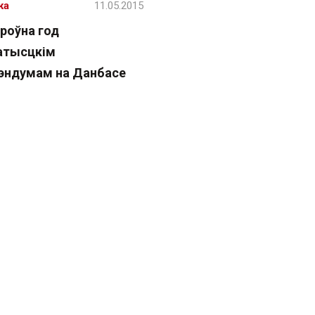
жа
11.05.2015
роўна год
атысцкім
эндумам на Данбасе