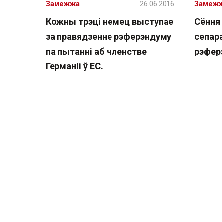
Замежжа
26.06.2016
Замеж
Кожны трэці немец выступае
Сёння 
за правядзенне рэферэндуму
сепар
па пытанні аб членстве
рэфер
Германіі ў ЕС.