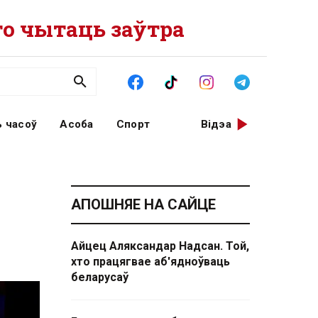
о чытаць заўтра
 часоў
Асоба
Спорт
Відэа
АПОШНЯЕ НА САЙЦЕ
Айцец Аляксандар Надсан. Той,
хто працягвае аб'ядноўваць
беларусаў