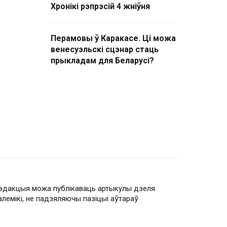
Хронікі рэпрэсій 4 жніўня
Перамовы ў Каракасе. Ці можа
венесуэльскі сцэнар стаць
прыкладам для Беларусі?
эдакцыя можа публікаваць артыкулы дзеля
алемікі, не падзяляючы пазіцыі аўтараў