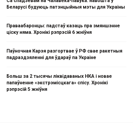
Са спадзевам на Чалавека-павука: навошта ў
Беларусі будуюць патэнцыйныя мэты для Украіны
Праваабаронцы: падстаў казаць пра змяншэнне
ціску няма. Хронікі рэпрэсій 6 жніўня
Паўночная Карэя разгортвае ў РФ свае ракетныя
падраздзяленні для ўдараў па Украіне
Больш за 2 тысячы ліквідаваных НКА і новае
папаўненне «экстрэмісцкага» спісу. Хронікі
рэпрэсій 5 жніўня