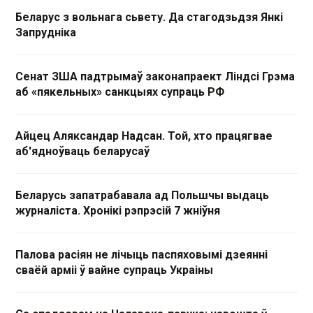
Беларус з вольнага сьвету. Да стагодзьдзя Янкі
Запрудніка
Сенат ЗША падтрымаў законапраект Ліндсі Грэма
аб «пякельных» санкцыях супраць РФ
Айцец Аляксандар Надсан. Той, хто працягвае
аб'ядноўваць беларусаў
Беларусь запатрабавала ад Польшчы выдаць
журналіста. Хронікі рэпрэсій 7 жніўня
Палова расіян не лічыць паспяховымі дзеянні
сваёй арміі ў вайне супраць Украіны