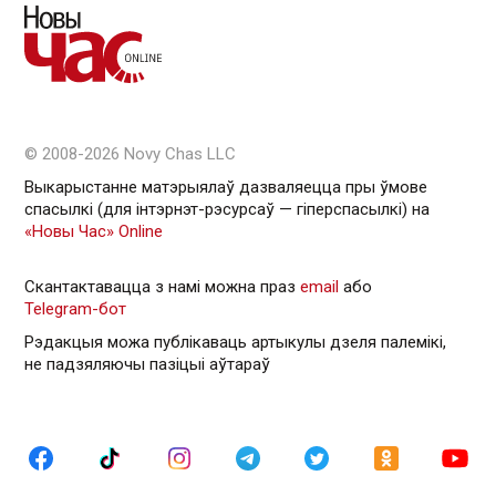
© 2008-2026 Novy Chas LLC
Выкарыстанне матэрыялаў дазваляецца пры ўмове
спасылкі (для інтэрнэт-рэсурсаў — гiперспасылкi) на
«Новы Час» Online
Скантактавацца з намі можна праз
email
або
Telegram-бот
Рэдакцыя можа публікаваць артыкулы дзеля палемікі,
не падзяляючы пазіцыі аўтараў