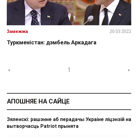
Замежжа
20.03.2022
Туркменістан: дэмбель Аркадага
1
‹
›
АПОШНЯЕ НА САЙЦЕ
Зяленскі: рашэнне аб перадачы Украіне ліцэнзій на
вытворчасць Patriot прынята