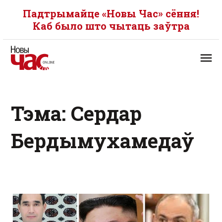
Падтрымайце «Новы Час» сёння!
Каб было што чытаць заўтра
Тэма: Сердар
Бердымухамедаў