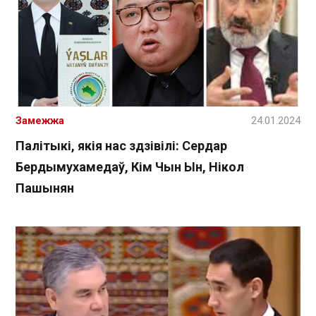
Замежжа
24.01.2024
Палітыкі, якія нас здзівілі: Сердар
Бердымухамедаў, Кім Чын Ын, Нікол
Пашынян