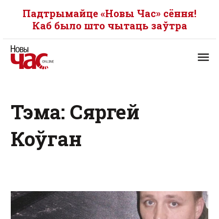
Падтрымайце «Новы Час» сёння!
Каб было што чытаць заўтра
Тэма: Сяргей
Коўган