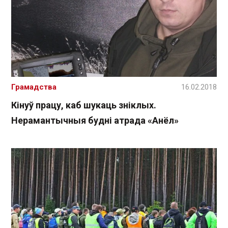
Грамадства
16.02.2018
Кінуў працу, каб шукаць зніклых.
Нерамантычныя будні атрада «Анёл»