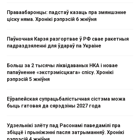
Праваабаронцы: падстаў казаць пра змяншэнне
ціску няма. Хронікі рэпрэсій 6 жніўня
Паўночная Карэя разгортвае ў РФ свае ракетныя
падраздзяленні для ўдараў па Украіне
Больш за 2 тысячы ліквідаваных НКА і новае
папаўненне «экстрэмісцкага» спісу. Хронікі
рэпрэсій 5 жніўня
Еўрапейская супрацьбалістычная сістэма можа
быць гатовая да сярэдзіны 2027 года
Удзельнікі злёту пад Расонамі паведамілі пра
збіццё і прыніжэнні пасля затрыманняў. Хронікі
рэпрэсій 4 жніўня