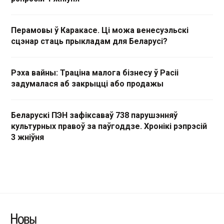
Перамовы ў Каракасе. Ці можа венесуэльскі
сцэнар стаць прыкладам для Беларусі?
Рэха вайны: Траціна малога бізнесу ў Расіі
задумалася аб закрыцці або продажы
Беларускі ПЭН зафіксаваў 738 парушэнняў
культурных правоў за паўгоддзе. Хронікі рэпрэсій
3 жніўня