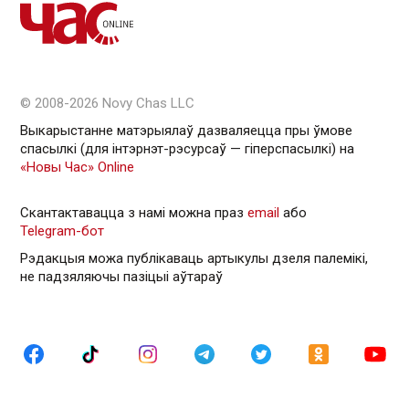
© 2008-2026 Novy Chas LLC
Выкарыстанне матэрыялаў дазваляецца пры ўмове
спасылкі (для інтэрнэт-рэсурсаў — гiперспасылкi) на
«Новы Час» Online
Скантактавацца з намі можна праз
email
або
Telegram-бот
Рэдакцыя можа публікаваць артыкулы дзеля палемікі,
не падзяляючы пазіцыі аўтараў