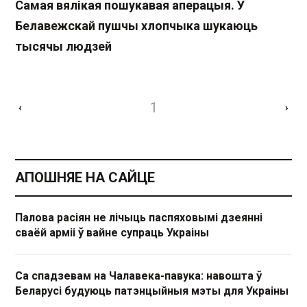
Самая вялікая пошукавая аперацыя. У
Белавежскай пушчы хлопчыка шукаюць
тысячы людзей
1
‹
›
АПОШНЯЕ НА САЙЦЕ
Палова расіян не лічыць паспяховымі дзеянні
сваёй арміі ў вайне супраць Украіны
Са спадзевам на Чалавека-павука: навошта ў
Беларусі будуюць патэнцыйныя мэты для Украіны