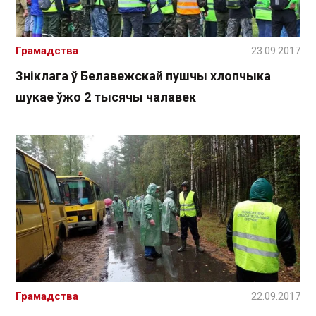
Грамадства
23.09.2017
Зніклага ў Белавежскай пушчы хлопчыка
шукае ўжо 2 тысячы чалавек
Грамадства
22.09.2017