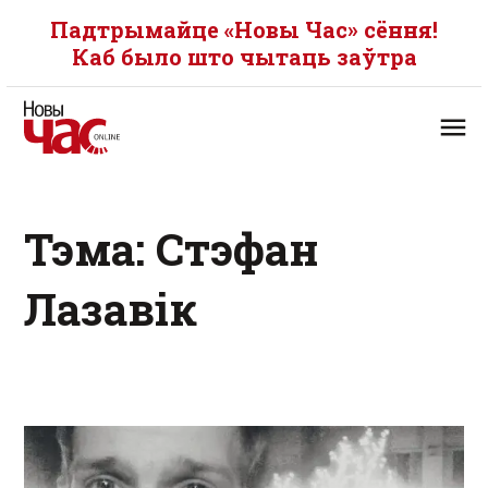
Падтрымайце «Новы Час» сёння!
Каб было што чытаць заўтра
Тэма: Стэфан
Лазавік