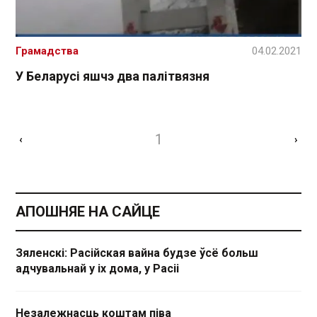
Грамадства
04.02.2021
У Беларусі яшчэ два палітвязня
1
‹
›
АПОШНЯЕ НА САЙЦЕ
Зяленскі: Расійская вайна будзе ўсё больш
адчувальнай у іх дома, у Расіі
Незалежнасць коштам піва