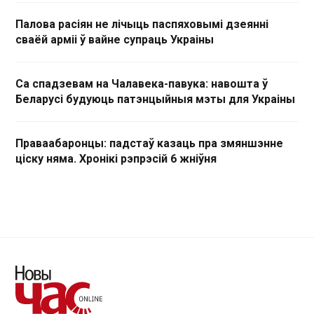
Палова расіян не лічыць паспяховымі дзеянні
сваёй арміі ў вайне супраць Украіны
Са спадзевам на Чалавека-павука: навошта ў
Беларусі будуюць патэнцыйныя мэты для Украіны
Праваабаронцы: падстаў казаць пра змяншэнне
ціску няма. Хронікі рэпрэсій 6 жніўня