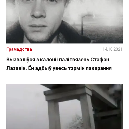
Грамадства
14.10.2021
Вызваліўся з калоніі палітвязень Стэфан
Лазавік. Ён адбыў увесь тэрмін пакарання