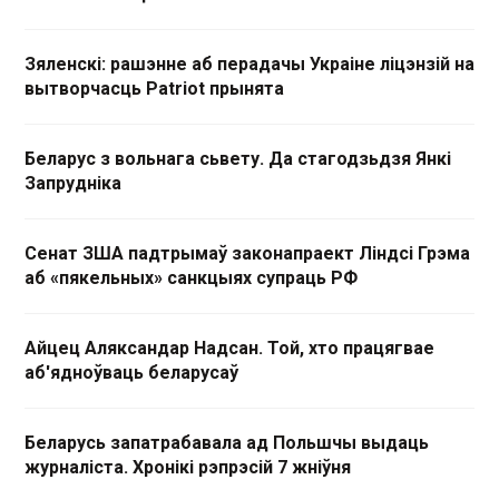
Зяленскі: рашэнне аб перадачы Украіне ліцэнзій на
вытворчасць Patriot прынята
Беларус з вольнага сьвету. Да стагодзьдзя Янкі
Запрудніка
Сенат ЗША падтрымаў законапраект Ліндсі Грэма
аб «пякельных» санкцыях супраць РФ
Айцец Аляксандар Надсан. Той, хто працягвае
аб'ядноўваць беларусаў
Беларусь запатрабавала ад Польшчы выдаць
журналіста. Хронікі рэпрэсій 7 жніўня