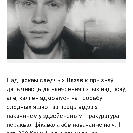
Пад ціскам следчых Лазавік прызнаў
датычнасць да нанясення гэтых надпісаў,
але, калі ён адмовіўся на просьбу
следчых яшчэ і запісаць відэа з
пакаяннем у здзейсненым, пракуратура
перакваліфікавала абвінавачанне на ч. 1