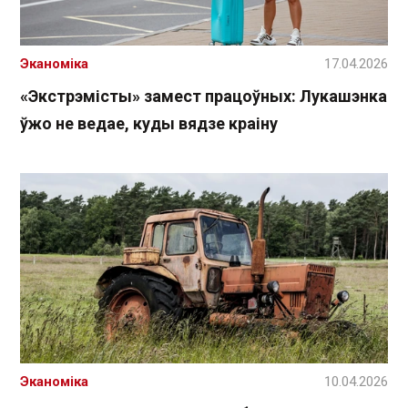
Эканоміка
17.04.2026
«Экстрэмісты» замест працоўных: Лукашэнка
ўжо не ведае, куды вядзе краіну
Эканоміка
10.04.2026