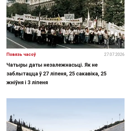
Повязь часоў
27.07.2026
Чатыры даты незалежнасьці. Як не
заблытацца ў 27 ліпеня, 25 сакавіка, 25
жніўня і 3 ліпеня