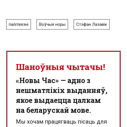
палітвязні
Воўчыя норы
Стэфан Лазавік
Шаноўныя чытачы!
«Новы Час» — адно з
нешматлікіх выданняў,
якое выдаецца цалкам
на беларускай мове.
Мы хочам працягваць пісаць для