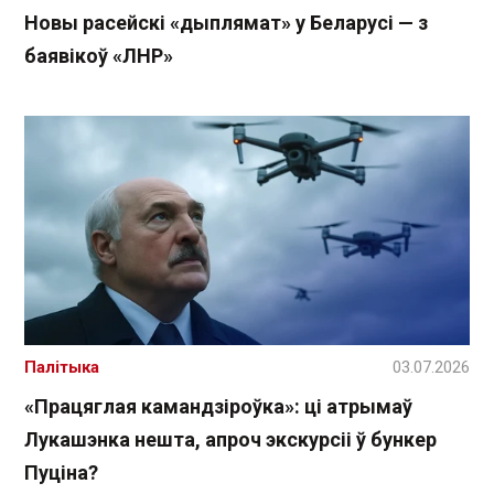
Новы расейскі «дыплямат» у Беларусі — з
баявікоў «ЛНР»
Палітыка
03.07.2026
«Працяглая камандзіроўка»: ці атрымаў
Лукашэнка нешта, апроч экскурсіі ў бункер
Пуціна?