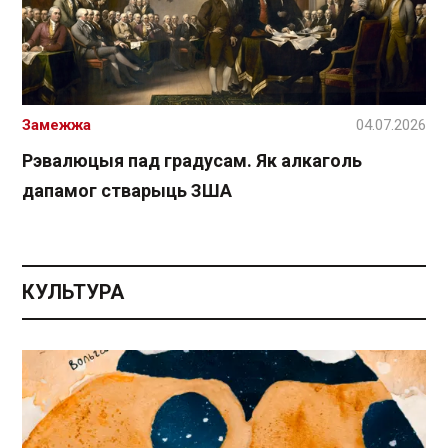
Замежжа
04.07.2026
Рэвалюцыя пад градусам. Як алкаголь
дапамог стварыць ЗША
КУЛЬТУРА