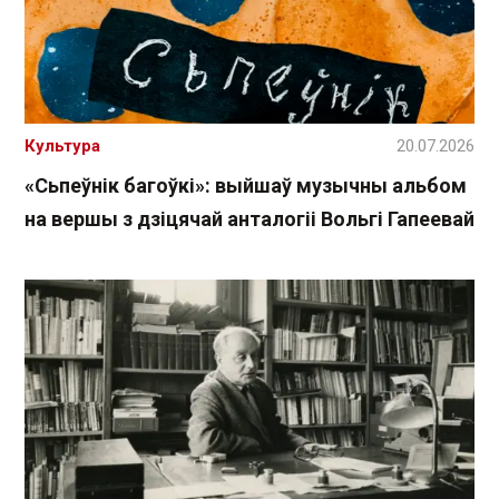
Культура
20.07.2026
«Сьпеўнік багоўкі»: выйшаў музычны альбом
на вершы з дзіцячай анталогіі Вольгі Гапеевай