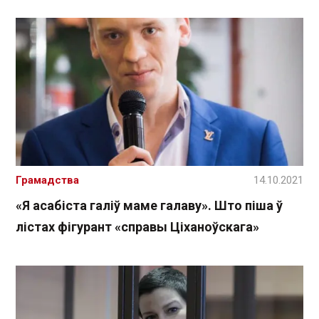
Грамадства
14.10.2021
«Я асабіста галіў маме галаву». Што піша ў
лістах фігурант «справы Ціханоўскага»