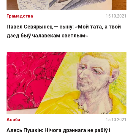
Грамадства
15.10.2021
Павел Севярынец — сыну: «Мой тата, а твой
дзед быў чалавекам светлым»
Асоба
15.10.2021
Алесь Пушкін: Нічога дрэннага не рабіў і