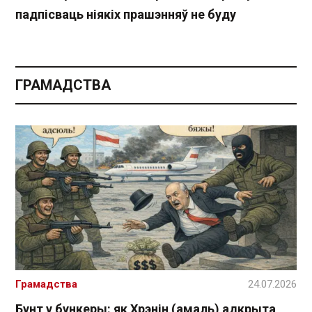
падпісваць ніякіх прашэнняў не буду
ГРАМАДСТВА
Грамадства
24.07.2026
Бунт у бункеры: як Хрэнін (амаль) адкрыта