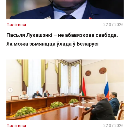
Палітыка
22.07.2026
Пасьля Лукашэнкі – не абавязкова свабода.
Як можа зьмяніцца ўлада ў Беларусі
Палітыка
22.07.2026