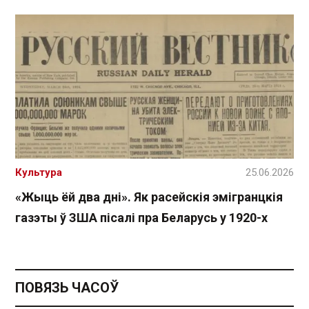
Культура
25.06.2026
«Жыць ёй два дні». Як расейскія эмігранцкія
газэты ў ЗША пісалі пра Беларусь у 1920-х
ПОВЯЗЬ ЧАСОЎ