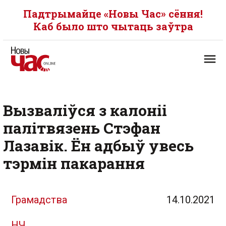
Падтрымайце «Новы Час» сёння!
Каб было што чытаць заўтра
Вызваліўся з калоніі
палітвязень Стэфан
Лазавік. Ён адбыў увесь
тэрмін пакарання
Грамадства
14.10.2021
НЧ