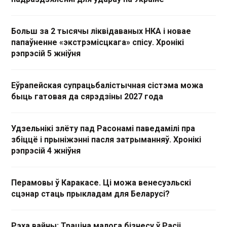
Больш за 2 тысячы ліквідаваных НКА і новае
папаўненне «экстрэмісцкага» спісу. Хронікі
рэпрэсій 5 жніўня
Еўрапейская супрацьбалістычная сістэма можа
быць гатовая да сярэдзіны 2027 года
Удзельнікі злёту пад Расонамі паведамілі пра
збіццё і прыніжэнні пасля затрыманняў. Хронікі
рэпрэсій 4 жніўня
Перамовы ў Каракасе. Ці можа венесуэльскі
сцэнар стаць прыкладам для Беларусі?
Рэха вайны: Траціна малога бізнесу ў Расіі