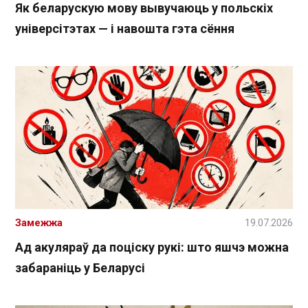
Як беларускую мову вывучаюць у польскіх
універсітэтах — і навошта гэта сёння
Замежжа
19.07.2026
Ад акуляраў да поціску рукі: што яшчэ можна
забараніць у Беларусі