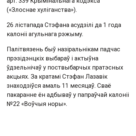
арт. 339 Крымінальнага кодэкса
(«Злоснае хуліганства»).
26 лістапада Стэфана асудзілі да 1 года
калоніі агульнага рэжыму.
Палітвязень быў назіральнікам падчас
прэзідэнцкіх выбараў і актыўна
ўдзельнічаў у поствыбарчых пратэсных
акцыях. За кратамі Стэфан Лазавік
знаходзіўся амаль 11 месяцаў. Сваё
пакаранне ён адбываў у папраўчай калоніі
№22 «Воўчыя норы».