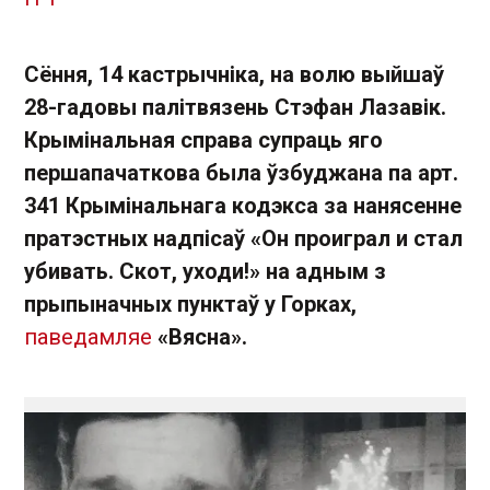
Сёння, 14 кастрычніка, на волю выйшаў
28-гадовы палітвязень Стэфан Лазавік.
Крымінальная справа супраць яго
першапачаткова была ўзбуджана па арт.
341 Крымінальнага кодэкса за нанясенне
пратэстных надпісаў «Он проиграл и стал
убивать. Скот, уходи!» на адным з
прыпыначных пунктаў у Горках,
паведамляе
«Вясна».