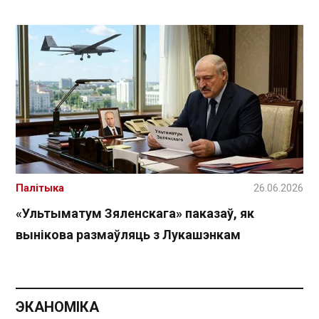
Палітыка
26.06.2026
«Ультыматум Зяленскага» паказаў, як
вынікова размаўляць з Лукашэнкам
ЭКАНОМІКА