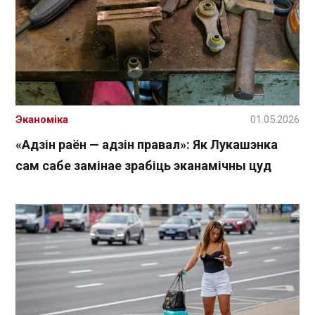
Эканоміка
01.05.2026
«Адзін раён — адзін правал»: Як Лукашэнка
сам сабе замінае зрабіць эканамічны цуд