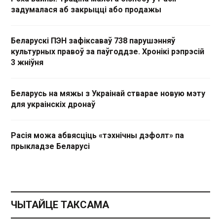
задумалася аб закрыцці або продажы
Беларускі ПЭН зафіксаваў 738 парушэнняў
культурных правоў за паўгоддзе. Хронікі рэпрэсій
3 жніўня
Беларусь на мяжы з Украінай стварае новую мэту
для украінскіх дронаў
Расія можа абвясціць «тэхнічны дэфолт» па
прыкладзе Беларусі
ЧЫТАЙЦЕ ТАКСАМА