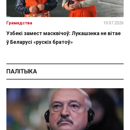
Грамадства
10.07.2026
Узбекі замест масквічоў: Лукашэнка не вітае
ў Беларусі «рускіх братоў»
ПАЛІТЫКА