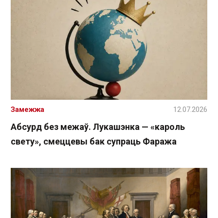
Замежжа
12.07.2026
Абсурд без межаў. Лукашэнка — «кароль
свету», смеццевы бак супраць Фаража