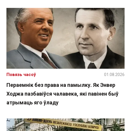
Повязь часоў
01.08.2026
Пераемнік без права на памылку. Як Энвер
Ходжа пазбавіўся чалавека, які павінен быў
атрымаць яго ўладу