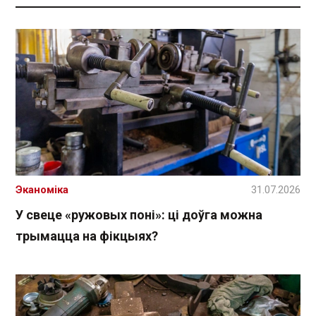
Эканоміка
31.07.2026
У свеце «ружовых поні»: ці доўга можна
трымацца на фікцыях?