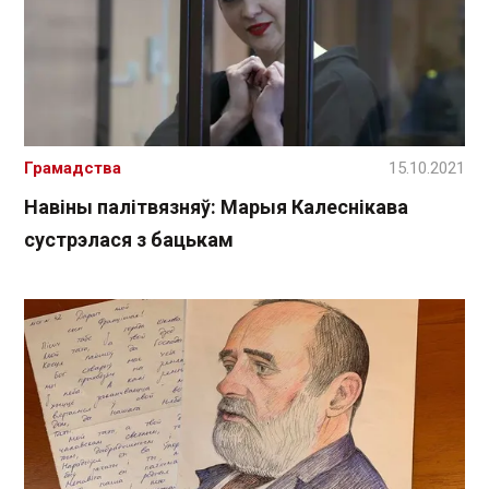
Грамадства
15.10.2021
Навіны палітвязняў: Марыя Калеснікава
сустрэлася з бацькам