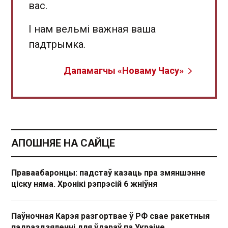
вас.
І нам вельмі важная ваша
падтрымка.
Дапамагчы «Новаму Часу»
АПОШНЯЕ НА САЙЦЕ
Праваабаронцы: падстаў казаць пра змяншэнне
ціску няма. Хронікі рэпрэсій 6 жніўня
Паўночная Карэя разгортвае ў РФ свае ракетныя
падраздзяленні для ўдараў па Украіне