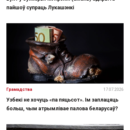
пайшоў супраць Лукашэнкі
Грамадства
17.07.2026
Узбекі не хочуць «па пяцьсот». Ім заплацяць
больш, чым атрымлівае палова беларусаў?