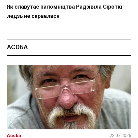
Як славутае паломніцтва Радзівіла Сіроткі
ледзь не сарвалася
АСОБА
Спасылка без VPN
Асоба
23.07.2026