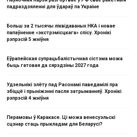
падраздзяленні для ўдараў па Украіне
Больш за 2 тысячы ліквідаваных НКА і новае
папаўненне «экстрэмісцкага» спісу. Хронікі
рэпрэсій 5 жніўня
Еўрапейская супрацьбалістычная сістэма можа
быць гатовая да сярэдзіны 2027 года
Удзельнікі злёту пад Расонамі паведамілі пра
збіццё і прыніжэнні пасля затрыманняў. Хронікі
рэпрэсій 4 жніўня
Перамовы ў Каракасе. Ці можа венесуэльскі
сцэнар стаць прыкладам для Беларусі?