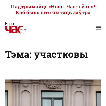
Падтрымайце «Новы Час» сёння!
Каб было што чытаць заўтра
Тэма: участковы