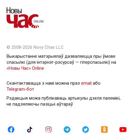
© 2008-2026 Novy Chas LLC
Выкарыстанне матэрыялаў дазваляецца пры ўмове
спасылкі (для інтэрнэт-рэсурсаў — гiперспасылкi) на
«Новы Час» Online
Скантактавацца з намі можна праз
email
або
Telegram-бот
Рэдакцыя можа публікаваць артыкулы дзеля палемікі,
не падзяляючы пазіцыі аўтараў