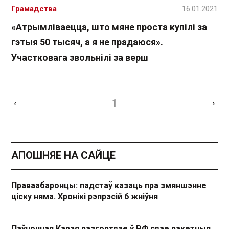
Грамадства
16.01.2021
«Атрымліваецца, што мяне проста купілі за
гэтыя 50 тысяч, а я не прадаюся».
Участковага звольнілі за верш
1
‹
›
АПОШНЯЕ НА САЙЦЕ
Праваабаронцы: падстаў казаць пра змяншэнне
ціску няма. Хронікі рэпрэсій 6 жніўня
Паўночная Карэя разгортвае ў РФ свае ракетныя