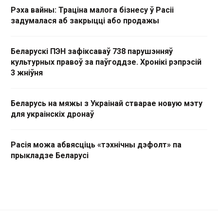
Рэха вайны: Траціна малога бізнесу ў Расіі
задумалася аб закрыцці або продажы
Беларускі ПЭН зафіксаваў 738 парушэнняў
культурных правоў за паўгоддзе. Хронікі рэпрэсій
3 жніўня
Беларусь на мяжы з Украінай стварае новую мэту
для украінскіх дронаў
Расія можа абвясціць «тэхнічны дэфолт» па
прыкладзе Беларусі