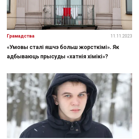
Грамадства
11.11.2023
«Умовы сталі яшчэ больш жорсткімі». Як
адбываюць прысуды «хатнія хімікі»?