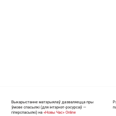
Выкарыстанне матэрыялаў дазваляецца пры
Р
ўмове спасылкі (для інтэрнэт-рэсурсаў —
п
гiперспасылкi) на
«Новы Час» Online