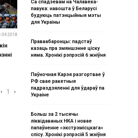
Са спадзевам на Чалавека-
павука: навошта ў Беларусі
будуюць патэнцыйныя мэты
для Украіны
.04.2018
Праваабаронцы: падстаў
кін
казаць пра змяншэнне ціску
чэнні
няма. Хронікі рэпрэсій 6 жніўня
Паўночная Карэя разгортвае ў
РФ свае ракетныя
падраздзяленні для ўдараў па
1
‹
›
Украіне
Больш за 2 тысячы
ліквідаваных НКА і новае
папаўненне «экстрэмісцкага»
спісу. Хронікі рэпрэсій 5 жніўня