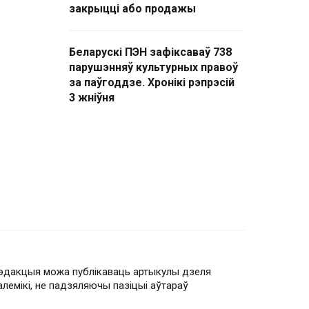
закрыцці або продажы
Беларускі ПЭН зафіксаваў 738
парушэнняў культурных правоў
за паўгоддзе. Хронікі рэпрэсій
3 жніўня
эдакцыя можа публікаваць артыкулы дзеля
алемікі, не падзяляючы пазіцыі аўтараў