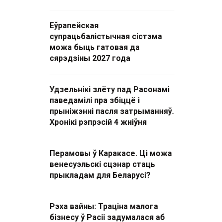
Еўрапейская
супрацьбалістычная сістэма
можа быць гатовая да
сярэдзіны 2027 года
Удзельнікі злёту пад Расонамі
паведамілі пра збіццё і
прыніжэнні пасля затрыманняў.
Хронікі рэпрэсій 4 жніўня
Перамовы ў Каракасе. Ці можа
венесуэльскі сцэнар стаць
прыкладам для Беларусі?
Рэха вайны: Траціна малога
бізнесу ў Расіі задумалася аб