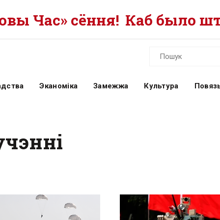
вы Час» сёння!
Каб было шт
адства
Эканоміка
Замежжа
Культура
Повязь
учэнні