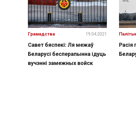
Грамадства
19.04.2021
Паліты
Савет бяспекі: Ля межаў
Расія 
Беларусі бесперапынна ідуць
Белар
вучэнні замежных войск