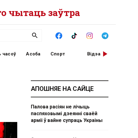
о чытаць заўтра
 часоў
Асоба
Спорт
Відэа
АПОШНЯЕ НА САЙЦЕ
Палова расіян не лічыць
паспяховымі дзеянні сваёй
арміі ў вайне супраць Украіны