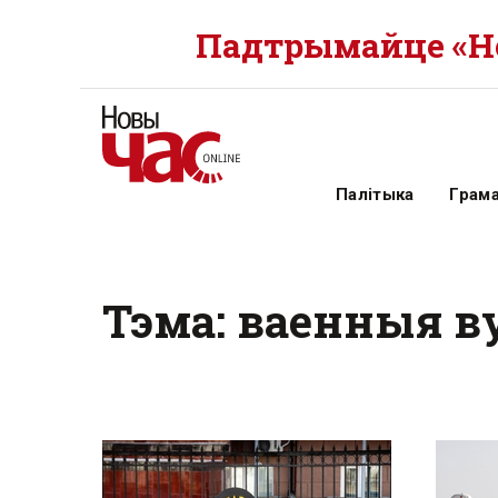
Падтрымайце «Но
Палітыка
Грам
Тэма: ваенныя в