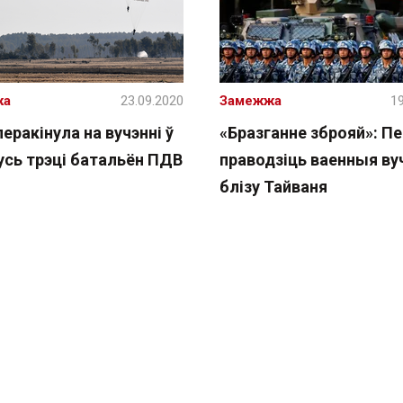
ка
23.09.2020
Замежжа
19
перакінула на вучэнні ў
«Бразганне зброяй»: Пе
усь трэці батальён ПДВ
праводзіць ваенныя ву
блізу Тайваня