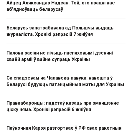
Айцец Аляксандар Надсан. Той, хто працягвае
аб'ядноўваць беларусаў
Беларусь запатрабавала ад Польшчы выдаць
журналіста. Хронікі рэпрэсій 7 жніўня
Палова расіян не лічыць паспяховымі дзеянні
сваёй арміі ў вайне супраць Украіны
Са спадзевам на Чалавека-павука: навошта ў
Беларусі будуюць патэнцыйныя мэты для Украіны
Праваабаронцы: падстаў казаць пра змяншэнне
ціску няма. Хронікі рэпрэсій 6 жніўня
Паўночная Карэя разгортвае ў РФ свае ракетныя