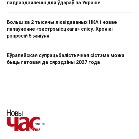
падраздзяленні для ўдараў па Украіне
Больш за 2 тысячы ліквідаваных НКА і новае
папаўненне «экстрэмісцкага» спісу. Хронікі
рэпрэсій 5 жніўня
Еўрапейская супрацьбалістычная сістэма можа
быць гатовая да сярэдзіны 2027 года