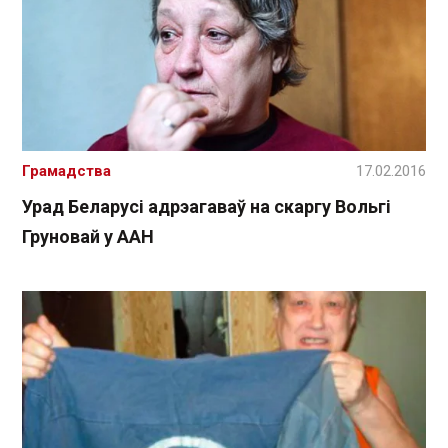
Грамадства
17.02.2016
Урад Беларусі адрэагаваў на скаргу Вольгі
Груновай у ААН