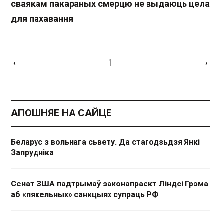
сваякам пакараных смерцю не выдаюць цела
для пахавання
1
‹
›
АПОШНЯЕ НА САЙЦЕ
Беларус з вольнага сьвету. Да стагодзьдзя Янкі
Запрудніка
Сенат ЗША падтрымаў законапраект Ліндсі Грэма
аб «пякельных» санкцыях супраць РФ