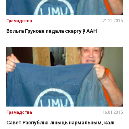
Грамадства
21.12.2015
Вольга Грунова падала скаргу ў ААН
Грамадства
16.01.2015
Савет Рэспублікі лічыць нармальным, калі