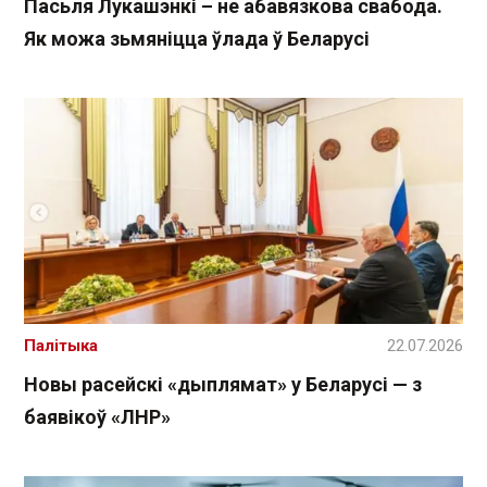
Пасьля Лукашэнкі – не абавязкова свабода.
Як можа зьмяніцца ўлада ў Беларусі
Палітыка
22.07.2026
Новы расейскі «дыплямат» у Беларусі — з
баявікоў «ЛНР»