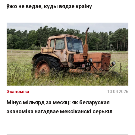
ўжо не ведае, куды вядзе краіну
Эканоміка
10.04.2026
Мінус мільярд за месяц: як беларуская
эканоміка нагадвае мексіканскі серыял