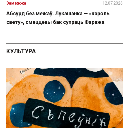
Замежжа
12.07.2026
Абсурд без межаў. Лукашэнка — «кароль
свету», смеццевы бак супраць Фаража
КУЛЬТУРА