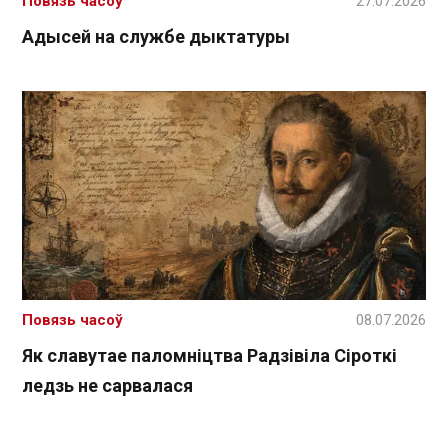
Повязь часоў
27.07.2026
Адысей на службе дыктатуры
Повязь часоў
08.07.2026
Як славутае паломніцтва Радзівіла Сіроткі
ледзь не сарвалася