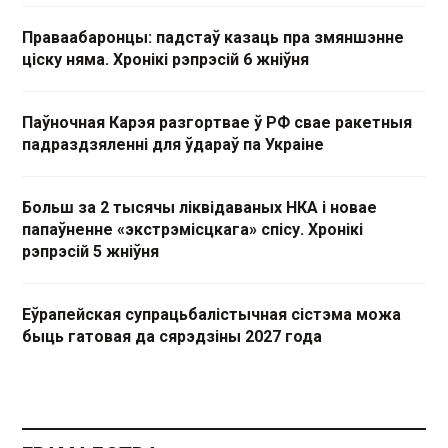
Праваабаронцы: падстаў казаць пра змяншэнне
ціску няма. Хронікі рэпрэсій 6 жніўня
Паўночная Карэя разгортвае ў РФ свае ракетныя
падраздзяленні для ўдараў па Украіне
Больш за 2 тысячы ліквідаваных НКА і новае
папаўненне «экстрэмісцкага» спісу. Хронікі
рэпрэсій 5 жніўня
Еўрапейская супрацьбалістычная сістэма можа
быць гатовая да сярэдзіны 2027 года