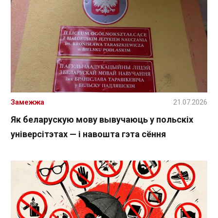
Замежжа
21.07.2026
Як беларускую мову вывучаюць у польскіх
універсітэтах — і навошта гэта сёння