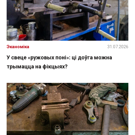
Эканоміка
31.07.2026
У свеце «ружовых поні»: ці доўга можна
трымацца на фікцыях?