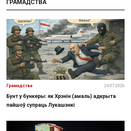
ГРАМАДСТВА
Грамадства
24.07.2026
Бунт у бункеры: як Хрэнін (амаль) адкрыта
пайшоў супраць Лукашэнкі