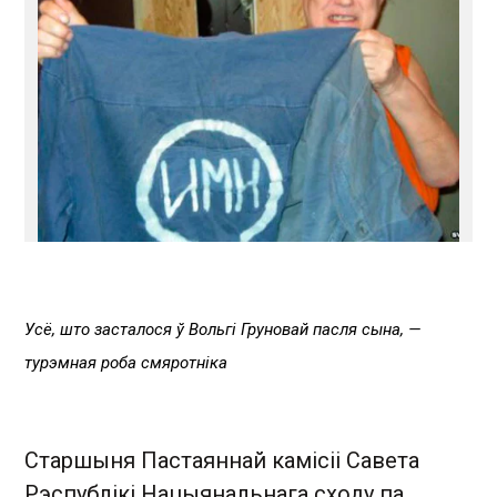
Усё, што засталося ў Вольгі Груновай пасля сына, —
турэмная роба смяротніка
Старшыня Пастаяннай камісіі Савета
Рэспублікі Нацыянальнага сходу па