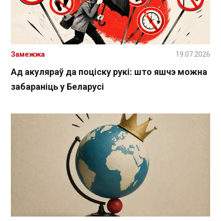
Замежжа
19.07.2026
Ад акуляраў да поціску рукі: што яшчэ можна
забараніць у Беларусі