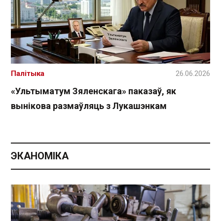
Палітыка
26.06.2026
«Ультыматум Зяленскага» паказаў, як
вынікова размаўляць з Лукашэнкам
ЭКАНОМІКА