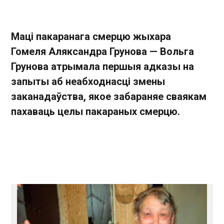
Маці пакаранага смерцю жыхара
Гомеля Аляксандра Грунова — Вольга
Грунова атрымала першыя адказы на
запыты аб неабходнасці змены
заканадаўства, якое забараняе сваякам
пахаваць целы пакараных смерцю.