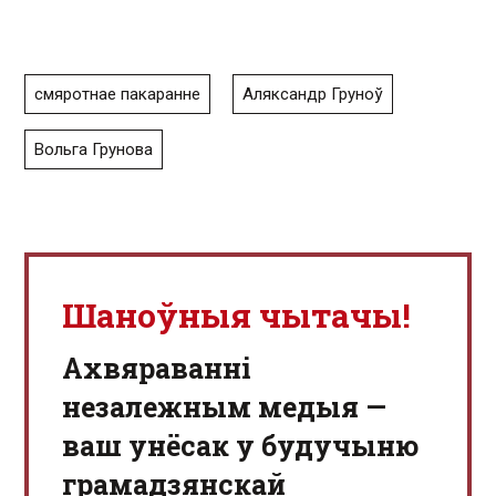
смяротнае пакаранне
Аляксандр Груноў
Вольга Грунова
Шаноўныя чытачы!
Aхвяраванні
незалежным медыя —
ваш унёсак у будучыню
грамадзянскай