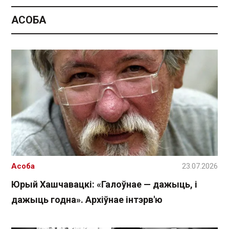
АСОБА
Асоба
23.07.2026
Юрый Хашчавацкі: «Галоўнае — дажыць, і
дажыць годна». Архіўнае інтэрв'ю