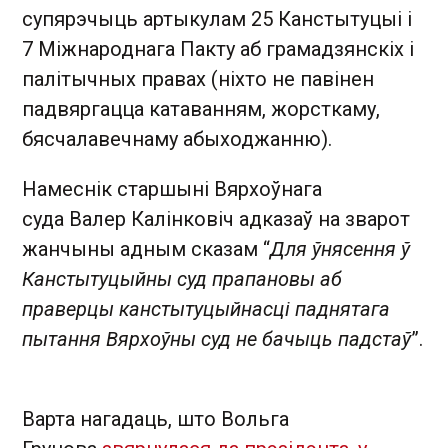
супярэчыць артыкулам 25 Канстытуцыі і
7 Міжнароднага Пакту аб грамадзянскіх і
палітычных правах (ніхто не павінен
падвяргацца катаванням, жорсткаму,
бясчалавечнаму абыходжанню).
Намеснік старшыні Вярхоўнага
суда Валер Калінковіч адказаў на зварот
жанчыны адным сказам “
Для ўнясення ў
Канстытуцыйны суд прапановы аб
праверцы канстытуцыйнасці паднятага
пытання Вярхоўны суд не бачыць падстаў
”.
Варта нагадаць, што Вольга