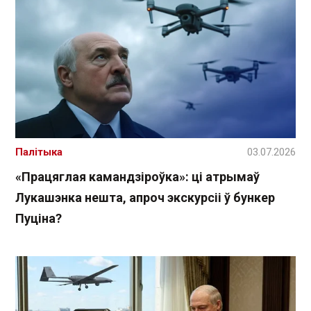
Палітыка
03.07.2026
«Працяглая камандзіроўка»: ці атрымаў
Лукашэнка нешта, апроч экскурсіі ў бункер
Пуціна?