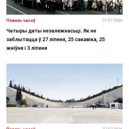
Повязь часоў
27.07.2026
Чатыры даты незалежнасьці. Як не
заблытацца ў 27 ліпеня, 25 сакавіка, 25
жніўня і 3 ліпеня