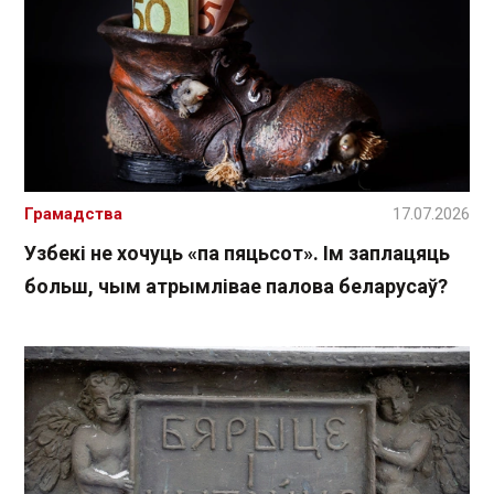
Грамадства
17.07.2026
Узбекі не хочуць «па пяцьсот». Ім заплацяць
больш, чым атрымлівае палова беларусаў?