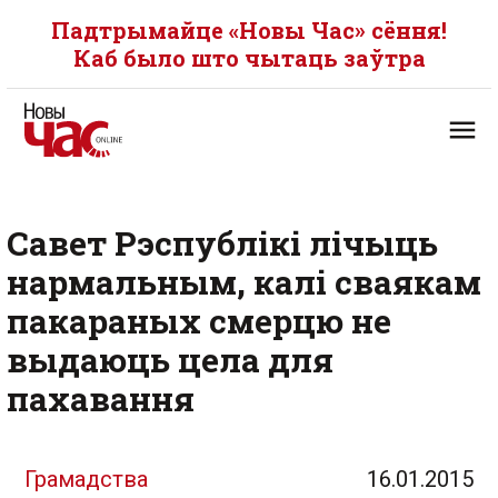
Падтрымайце «Новы Час» сёння!
Каб было што чытаць заўтра
Савет Рэспублікі лічыць
нармальным, калі сваякам
пакараных смерцю не
выдаюць цела для
пахавання
Грамадства
16.01.2015