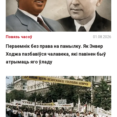
Повязь часоў
01.08.2026
Пераемнік без права на памылку. Як Энвер
Ходжа пазбавіўся чалавека, які павінен быў
атрымаць яго ўладу