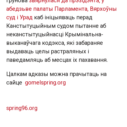
Грунова
звярнулася да прэзідэнта, у
абедзьве палаты Парламента, Вярхоўны
суд і Урад
каб ініцыяваць перад
Канстытуцыйным судом пытанне аб
неканстытуцыйнасці Крымінальна-
выканаўчага кодэкса, які забараняе
выдаваць целы растраляных і
паведамляць аб месцах іх пахавання.
Цалкам адказы можна прачытаць на
сайце
gomelspring.org
spring96.org