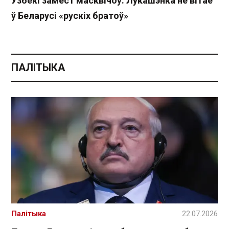
Узбекі замест масквічоў: Лукашэнка не вітае
ў Беларусі «рускіх братоў»
ПАЛІТЫКА
Палітыка
22.07.2026