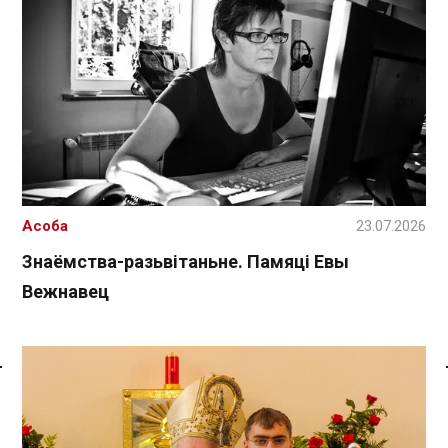
Асоба
23.07.2026
Знаёмства-разьвітаньне. Памяці Евы
Вежнавец
Спасылка без VPN