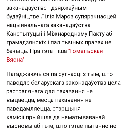
заканадаўстве і дзяржаўным
будаўніцтве Лілія Мароз супярэчнасцей
нацыянальнага заканадаўства
Канстытуцыі і Міжнароднаму Пакту аб
грамадзянскіх і палітычных правах не
бачыць. Пра гэта піша
"Гомельская
Вясна".
Пагаджаючыся па сутнасці з тым, што
паводле беларускага законадаўства цела
растралянага для пахавання не
выдаецца, месца пахавання не
паведамляецца, старшыня
камісіі прыйшла да нематываванай
высновы аб тым, што гэтае пытанне не