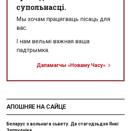
супольнасці.
Мы хочам працягваць пісаць для
вас.
І нам вельмі важная ваша
падтрымка.
Дапамагчы «Новаму Часу»
АПОШНЯЕ НА САЙЦЕ
Беларус з вольнага сьвету. Да стагодзьдзя Янкі
Запрудніка