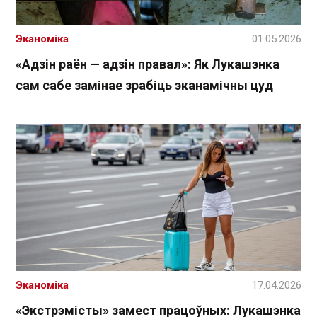
Эканоміка
01.05.2026
«Адзін раён — адзін правал»: Як Лукашэнка
сам сабе замінае зрабіць эканамічны цуд
Эканоміка
17.04.2026
«Экстрэмісты» замест працоўных: Лукашэнка