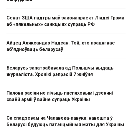
Сенат ЗША падтрымаў законапраект Ліндсі Грэма
аб «пякельных» санкцыях супраць РФ
Айцец Аляксандар Надсан. Той, хто працягвае
аб'ядноўваць беларусаў
Беларусь запатрабавала ад Польшчы выдаць
журналіста. Хронікі рэпрэсій 7 жніўня
Палова расіян не лічыць паспяховымі дзеянні
сваёй арміі ў вайне супраць Украіны
Са спадзевам на Чалавека-павука: навошта ў
Беларусі будуюць патэнцыйныя мэты для Украіны