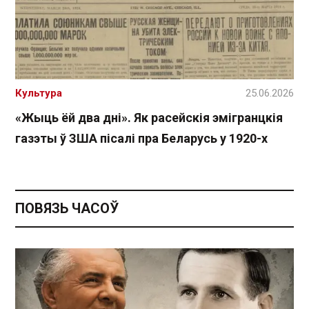
Культура
25.06.2026
«Жыць ёй два дні». Як расейскія эмігранцкія
газэты ў ЗША пісалі пра Беларусь у 1920-х
ПОВЯЗЬ ЧАСОЎ