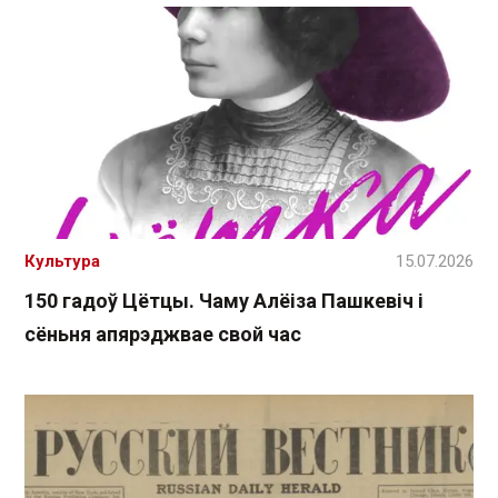
Культура
15.07.2026
150 гадоў Цётцы. Чаму Алёіза Пашкевіч і
сёньня апярэджвае свой час