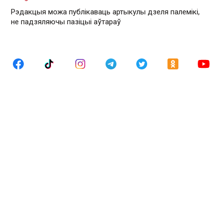
Рэдакцыя можа публікаваць артыкулы дзеля палемікі,
не падзяляючы пазіцыі аўтараў