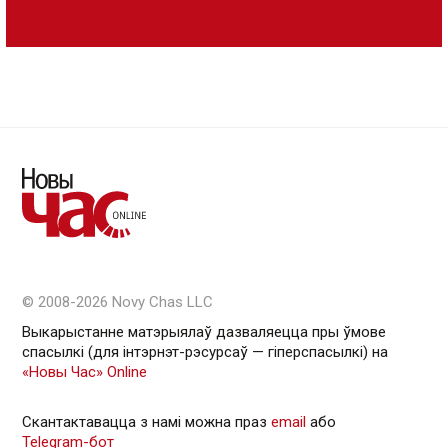
© 2008-2026 Novy Chas LLC
Выкарыстанне матэрыялаў дазваляецца пры ўмове
спасылкі (для інтэрнэт-рэсурсаў — гiперспасылкi) на
«Новы Час» Online
Скантактавацца з намі можна праз
email
або
Telegram-бот