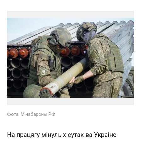
Фота: Мінабароны РФ
На працягу мінулых сутак ва Украіне