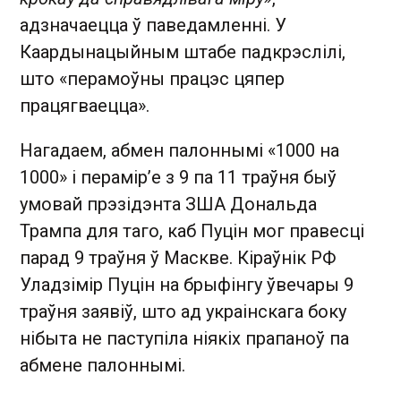
адзначаецца ў паведамленні. У
Каардынацыйным штабе падкрэслілі,
што «перамоўны працэс цяпер
працягваецца».
Нагадаем, абмен палоннымі «1000 на
1000» і перамір’е з 9 па 11 траўня быў
умовай прэзідэнта ЗША Дональда
Трампа для таго, каб Пуцін мог правесці
парад 9 траўня ў Маскве. Кіраўнік РФ
Уладзімір Пуцін на брыфінгу ўвечары 9
траўня заявіў, што ад украінскага боку
нібыта не паступіла ніякіх прапаноў па
абмене палоннымі.