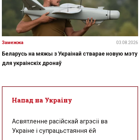
Замежжа
03.08.2026
Беларусь на мяжы з Украінай стварае новую мэту
для украінскіх дронаў
Напад на Украіну
Асвятленне расійскай агрэсіі ва
Украіне і супрацьстаяння ёй