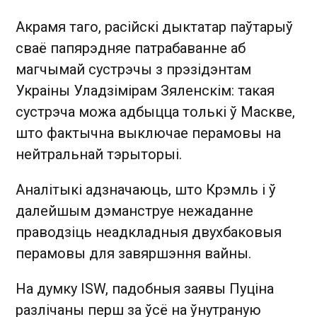
Акрамя таго, расійскі дыктатар паўтарыў
сваё папярэдняе патрабаванне аб
магчымай сустрэчы з прэзідэнтам
Украіны Уладзімірам Зяленскім: такая
сустрэча можа адбыцца толькі ў Маскве,
што фактычна выключае перамовы на
нейтральнай тэрыторыі.
Аналітыкі адзначаюць, што Крэмль і ў
далейшым дэманструе нежаданне
праводзіць неадкладныя двухбаковыя
перамовы для завяршэння вайны.
На думку ISW, падобныя заявы Пуціна
разлічаны перш за ўсё на ўнутраную