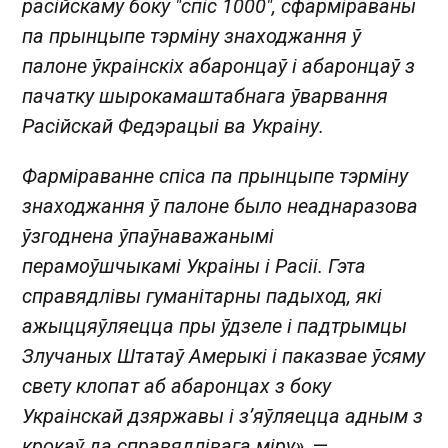
расійскаму боку "спіс 1000", сфарміраваны
па прынцыпе тэрміну знаходжання ў
палоне ўкраінскіх абаронцаў і абаронцаў з
пачатку шырокамаштабнага ўварвання
Расійскай Федэрацыі ва Украіну.
Фарміраванне спіса па прынцыпе тэрміну
знаходжання ў палоне было неаднаразова
ўзгоднена ўпаўнаважанымі
перамоўшчыкамі Украіны і Расіі. Гэта
справядлівы гуманітарны падыход, які
ажыццяўляецца пры ўдзеле і падтрымцы
Злучаных Штатаў Амерыкі і паказвае ўсяму
свету клопат аб абаронцах з боку
Украінскай дзяржавы і з’яўляецца адным з
крокаў да справядлівага міру»
, —