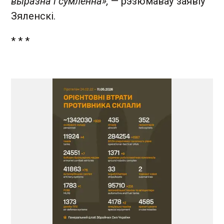
выразна і сумленна»,
— рэзюмаваў заявіў
Зяленскі.
* * *