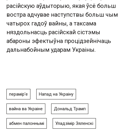
расійскую аўдыторыю, якая ўсё больш
востра адчувае наступствы больш чым
чатырох гадоў вайны, а таксама
няздольнасць расійскай сістэмы
абароны эфектыўна процідзейнічаць
дальнабойным ударам Украіны.
перамір'е
Напад на Украіну
вайна ва Украіне
Дональд Трамп
абмен палоннымі
Уладзімір Зяленскі