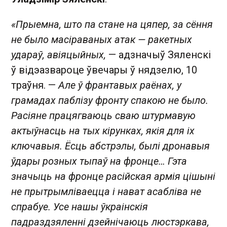
«Прыемна, што па стане на цяпер, за сёння
не было масіраваных атак — ракетных
удараў, авіяцыйных,
— адзначыў Зяленскі
ў відэазвароце ўвечары ў нядзелю, 10
траўня. —
Але ў франтавых раёнах, у
грамадах паблізу фронту спакою не было.
Расіяне працягваюць сваю штурмавую
актыўнасць на тых кірунках, якія для іх
ключавыя. Ёсць абстрэлы, былі дронавыя
ўдары розных тыпаў на фронце… Гэта
значыць на фронце расійская армія цішыні
не прытрымліваецца і нават асабліва не
спрабуе. Усе нашы ўкраінскія
падраздзяленні дзейнічаюць люстэркава,