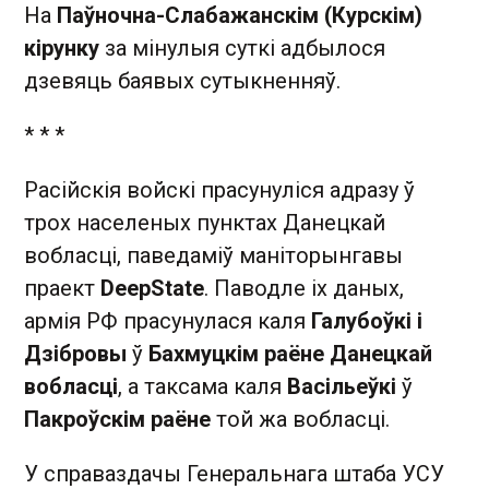
На
Паўночна-Слабажанскім (Курскім)
кірунку
за мінулыя суткі адбылося
дзевяць баявых сутыкненняў.
* * *
Расійскія войскі прасунуліся адразу ў
трох населеных пунктах Данецкай
вобласці, паведаміў маніторынгавы
праект
DeepState
. Паводле іх даных,
армія РФ прасунулася каля
Галубоўкі і
Дзібровы
ў
Бахмуцкім раёне Данецкай
вобласці
, а таксама каля
Васільеўкі
ў
Пакроўскім раёне
той жа вобласці.
У справаздачы Генеральнага штаба УСУ