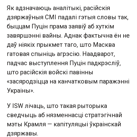
Як адзначаюць аналітыкі, расійскія
дзяржаўныя СМІ падалі гэтыя словы так,
быццам Пуцін прама заявіў аб хуткім
завяршэнні вайны. Аднак фактычна ён не
даў ніякіх прыкмет таго, што Масква
гатовая спыніць агрэсію. Наадварот,
падчас выступлення Пуцін падкрэсліў,
што расійскія войскі павінны
«засяродзіцца на канчатковым паражэнні
Украіны».
У ISW лічаць, што такая рыторыка
сведчыць аб нязменнасці стратэгічнай
мэты Крамля — капітуляцыі ўкраінскай
дзяржавы.