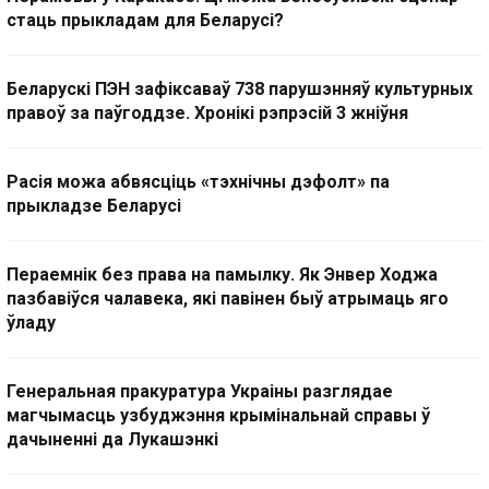
стаць прыкладам для Беларусі?
Беларускі ПЭН зафіксаваў 738 парушэнняў культурных
правоў за паўгоддзе. Хронікі рэпрэсій 3 жніўня
Расія можа абвясціць «тэхнічны дэфолт» па
прыкладзе Беларусі
Пераемнік без права на памылку. Як Энвер Ходжа
пазбавіўся чалавека, які павінен быў атрымаць яго
ўладу
Генеральная пракуратура Украіны разглядае
магчымасць узбуджэння крымінальнай справы ў
дачыненні да Лукашэнкі