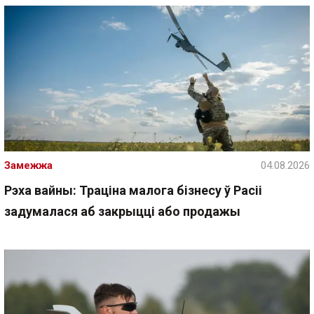
Замежжа
04.08.2026
Рэха вайны: Траціна малога бізнесу ў Расіі
задумалася аб закрыцці або продажы