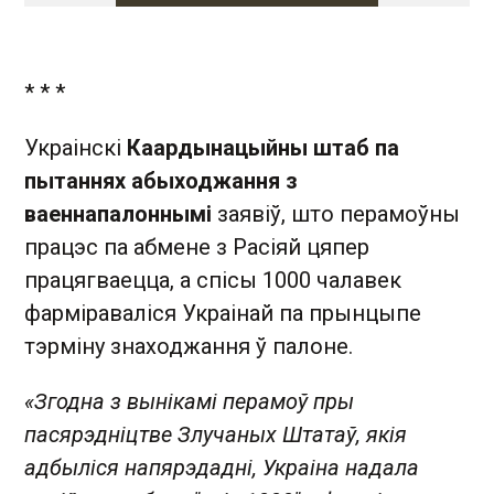
* * *
Украінскі
Каардынацыйны штаб па
пытаннях абыходжання з
ваеннапалоннымі
заявіў, што перамоўны
працэс па абмене з Расіяй цяпер
працягваецца, а спісы 1000 чалавек
фарміраваліся Украінай па прынцыпе
тэрміну знаходжання ў палоне.
«Згодна з вынікамі перамоў пры
пасярэдніцтве Злучаных Штатаў, якія
адбыліся напярэдадні, Украіна надала