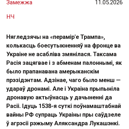
Замежжа
11.05.2026
НЧ
Нягледзячы на «перамір'е Трампа»,
колькасць боесутыкненняў на фронце ва
Украіне не асабліва змянілася. Таксама
Расія зацягвае і з абменам палоннымі, як
было прапанавана амерыканскім
прэзідэнтам. Адзінае, чаго было менш —
удараў дронамі. Але і Украіна прыпыніла
дронавую актыўнасць у дачыненні да
Расіі. Ідуць 1538-я суткі поўнамаштабнай
вайны РФ супраць Украіны пры саўдзеле
ў агрэсіі рэжыму Аляксандра Лукашэнкі.