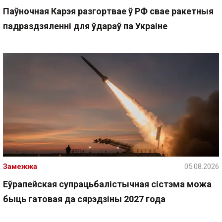
Паўночная Карэя разгортвае ў РФ свае ракетныя
падраздзяленні для ўдараў па Украіне
Замежжа
05.08.2026
Еўрапейская супрацьбалістычная сістэма можа
быць гатовая да сярэдзіны 2027 года