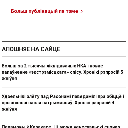
Больш публікацый па тэме
АПОШНЯЕ НА САЙЦЕ
Больш за 2 тысячы ліквідаваных НКА і новае
папаўненне «экстрэмісцкага» спісу. Хронікі рэпрэсій 5
жніўня
Удзельнікі злёту пад Расонамі паведамілі пра збіццё і
прыніжэнні пасля затрыманняў. Хронікі рэпрэсій 4
жніўня
Перамовы ў Каракасе. Ці можа венесуэльскі сцэнар