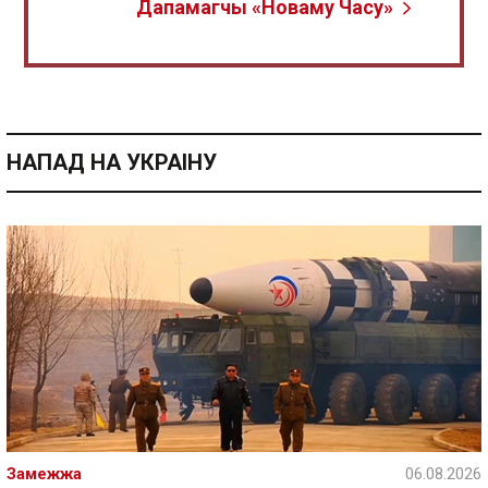
Дапамагчы «Новаму Часу»
НАПАД НА УКРАІНУ
Замежжа
06.08.2026