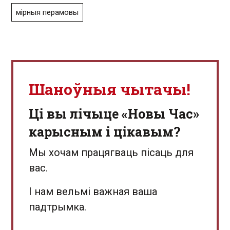
мірныя перамовы
Шаноўныя чытачы!
Ці вы лічыце «Новы Час»
карысным і цікавым?
Мы хочам працягваць пісаць для
вас.
І нам вельмі важная ваша
падтрымка.