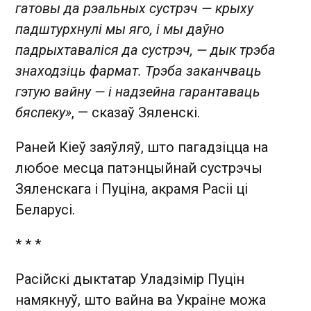
гатовы да рэальных сустрэч — крыху
падштурхнулі мы яго, і мы даўно
падрыхтаваліся да сустрэч, — дык трэба
знаходзіць фармат. Трэба заканчваць
гэтую вайну — і надзейна гарантаваць
бяспеку»
, — сказаў Зяленскі.
Раней Кіеў заяўляў, што пагадзіцца на
любое месца патэнцыйнай сустрэчы
Зяленскага і Пуціна, акрамя Расіі ці
Беларусі.
* * *
Расійскі дыктатар Уладзімір Пуцін
намякнуў, што вайна ва Украіне можа