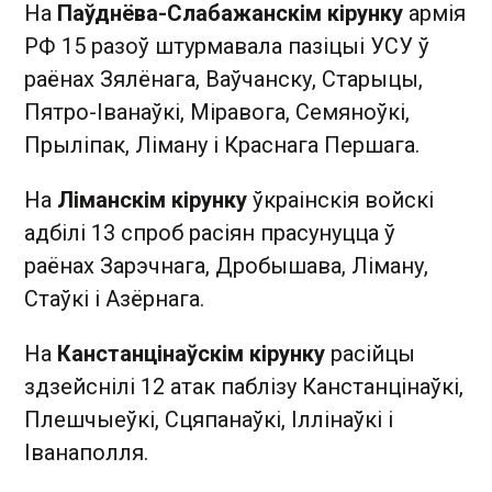
На
Паўднёва-Слабажанскім кірунку
армія
РФ 15 разоў штурмавала пазіцыі УСУ ў
раёнах Зялёнага, Ваўчанску, Старыцы,
Пятро-Іванаўкі, Міравога, Семяноўкі,
Прыліпак, Ліману і Краснага Першага.
На
Ліманскім кірунку
ўкраінскія войскі
адбілі 13 спроб расіян прасунуцца ў
раёнах Зарэчнага, Дробышава, Ліману,
Стаўкі і Азёрнага.
На
Канстанцінаўскім кірунку
расійцы
здзейснілі 12 атак паблізу Канстанцінаўкі,
Плешчыеўкі, Сцяпанаўкі, Іллінаўкі і
Іванаполля.