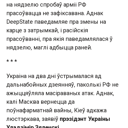
на нядзелю спробаў арміі РФ
прасоўвацца не зафіксавана. Аднак
DeepState паведамляе пра змены на
карце з затрымкай, і расійскія
прасоўванні, пра якія паведамлялася ў
нядзелю, маглі адбыцца раней.
* * *
Украіна на два дні ўстрымалася ад
дальнабойных дзеянняў, паколькі РФ не
ажыццяўляла масіраваных атак. Аднак,
калі Масква вернецца да
поўнафарматнай вайны, Кіеў адкажа
люстэркава, заявіў
прэзідэнт Украіны
Уладзімір Зяленскі
.