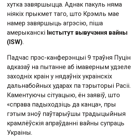
хутка завяршыцца. Аднак пакуль няма
ніякіх прыкмет таго, што Крэмль мае
намер завяршыць агрэсію, піша
амерыканскі
Інстытут вывучэння вайны
(ISW)
.
Падчас прэс-канферэнцыі 9 траўня Пуцін
адказаў на пытанне аб імаверным удзеле
заходніх краін у нядаўніх украінскіх
дальнабойных ударах па тэрыторыі Расіі.
Каментуючы сітуацыю, ён заявіў, што
«справа падыходзіць да канца», пры
гэтым зноў паўтарыўшы традыцыйныя
крамлёўскія апраўданні вайны супраць
Украіны.