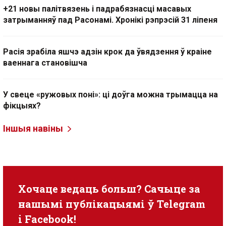
+21 новы палітвязень і падрабязнасці масавых
затрыманняў пад Расонамі. Хронікі рэпрэсій 31 ліпеня
Расія зрабіла яшчэ адзін крок да ўвядзення ў краіне
ваеннага становішча
У свеце «ружовых поні»: ці доўга можна трымацца на
фікцыях?
Іншыя навіны
Хочаце ведаць больш? Сачыце за
нашымі публікацыямі ў
Telegram
i
Facebook
!