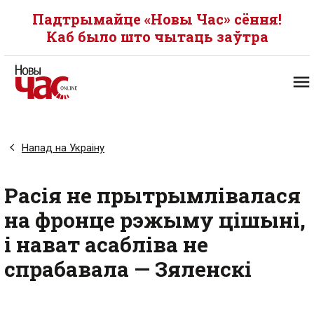
Падтрымайце «Новы Час» сёння!
Каб было што чытаць заўтра
Напад на Украіну
Расія не прытрымлівалася
на фронце рэжыму цішыні,
і нават асабліва не
спрабавала — Зяленскі