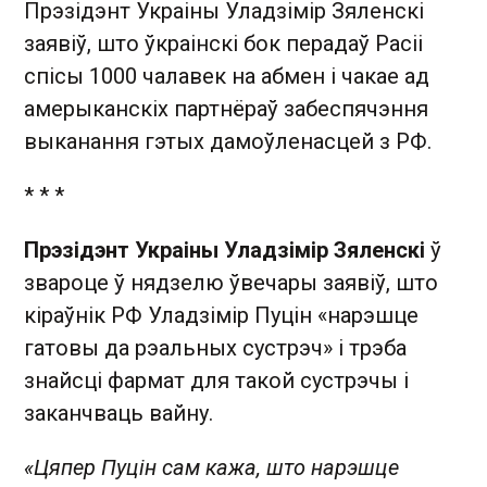
Прэзідэнт Украіны Уладзімір Зяленскі
заявіў, што ўкраінскі бок перадаў Расіі
спісы 1000 чалавек на абмен і чакае ад
амерыканскіх партнёраў забеспячэння
выканання гэтых дамоўленасцей з РФ.
* * *
Прэзідэнт Украіны Уладзімір Зяленскі
ў
звароце ў нядзелю ўвечары заявіў, што
кіраўнік РФ Уладзімір Пуцін «нарэшце
гатовы да рэальных сустрэч» і трэба
знайсці фармат для такой сустрэчы і
заканчваць вайну.
«Цяпер Пуцін сам кажа, што нарэшце