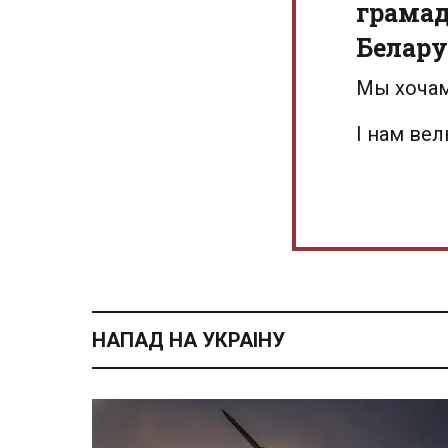
грамад
Белару
Мы хочам
І нам ве
НАПАД НА УКРАІНУ