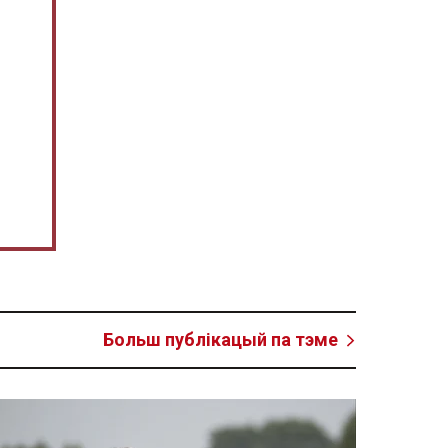
Больш публікацый па тэме