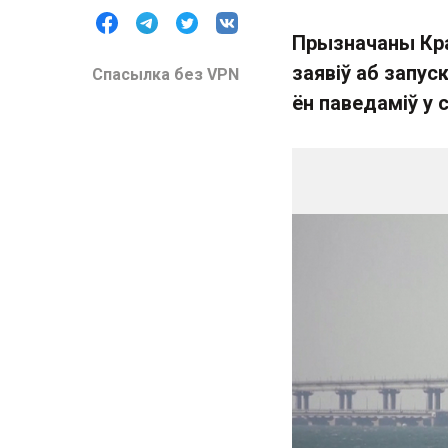
Прызначаны Кра
заявіў аб запус
Спасылка без VPN
ён паведаміў у 