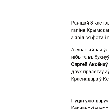
Раніцай 8 кастр
галіне Крымскаг
з'явіліся фота і
Акупацыйная ўл
нібыта выбухнуў
Сяргей Аксёнаў
двух пралётаў аў
Краснадара ў Ке
Пуцін ужо даруч
Керчанскім мос