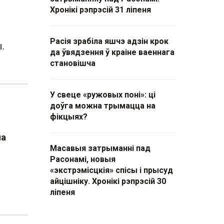
Хронікі рэпрэсій 31 ліпеня
Расія зрабіла яшчэ адзін крок
.
да ўвядзення ў краіне ваеннага
становішча
У свеце «ружовых поні»: ці
доўга можна трымацца на
фікцыях?
на
Масавыя затрыманні пад
Расонамі, новыя
«экстрэмісцкія» спісы і прысуд
айцішніку. Хронікі рэпрэсій 30
ліпеня