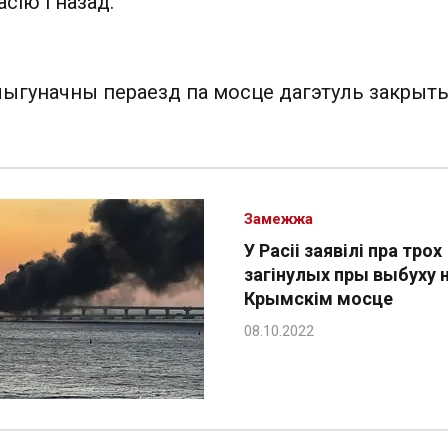
сію і назад.
чыгуначны пераезд па мосце дагэтуль закрыты
Замежжа
У Расіі заявілі пра трох
загінулых пры выбуху 
Крымскім мосце