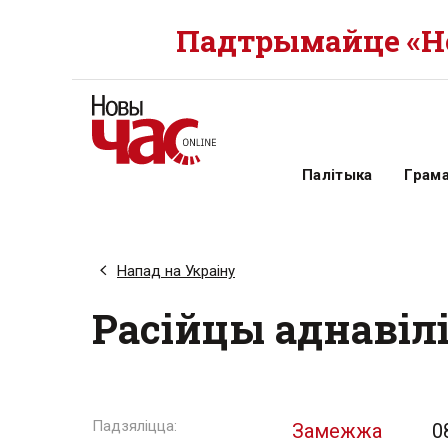
Падтрымайце «Но
Палітыка
Грам
Напад на Украіну
Расійцы аднавіл
Замежжа
0