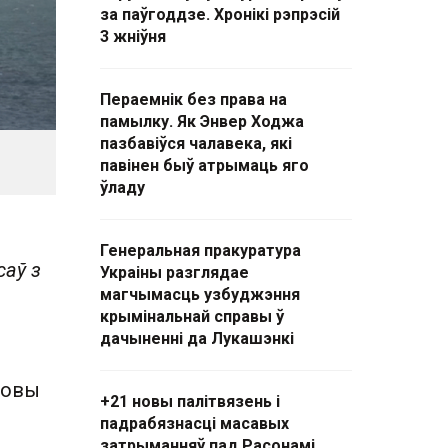
за паўгоддзе. Хронікі рэпрэсій
3 жніўня
Пераемнік без права на
памылку. Як Энвер Ходжа
пазбавіўся чалавека, які
павінен быў атрымаць яго
ўладу
Генеральная пракуратура
саў з
Украіны разглядае
магчымасць узбуджэння
крымінальнай справы ў
дачыненні да Лукашэнкі
ловы
+21 новы палітвязень і
падрабязнасці масавых
затрыманняў пад Расонамі.