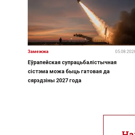
Замежжа
05.08.202
Еўрапейская супрацьбалістычная
сістэма можа быць гатовая да
сярэдзіны 2027 года
На