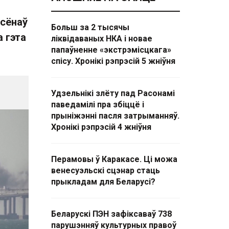
ксёнаў
Больш за 2 тысячы
а гэта
ліквідаваных НКА і новае
папаўненне «экстрэмісцкага»
спісу. Хронікі рэпрэсій 5 жніўня
Удзельнікі злёту пад Расонамі
паведамілі пра збіццё і
прыніжэнні пасля затрыманняў.
Хронікі рэпрэсій 4 жніўня
Перамовы ў Каракасе. Ці можа
венесуэльскі сцэнар стаць
прыкладам для Беларусі?
Беларускі ПЭН зафіксаваў 738
парушэнняў культурных правоў