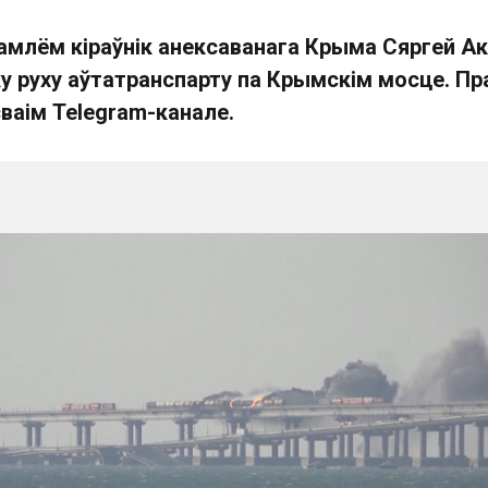
млём кіраўнік анексаванага Крыма Сяргей А
ку руху аўтатранспарту па Крымскім мосце. Пр
сваім Telegram-канале.