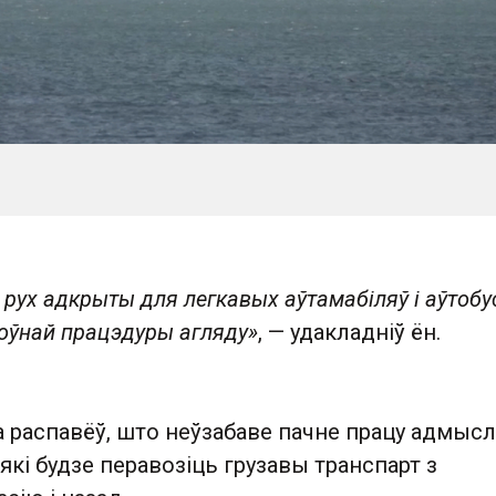
 рух адкрыты для легкавых аўтамабіляў і аўтобу
оўнай працэдуры агляду»
, — удакладніў ён.
а распавёў, што неўзабаве пачне працу адмыс
 які будзе перавозіць грузавы транспарт з