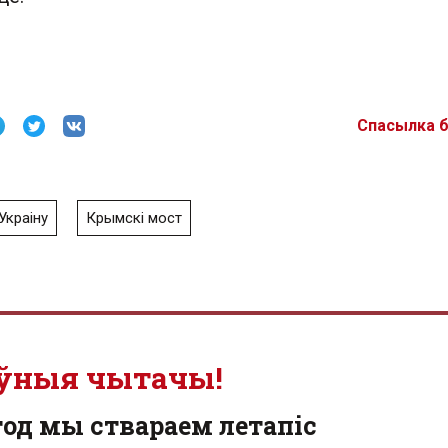
Спасылка 
Украіну
Крымскі мост
ўныя чытачы!
од мы ствараем летапіс