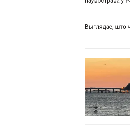
паўвострава ў Ра
Выглядае, што 