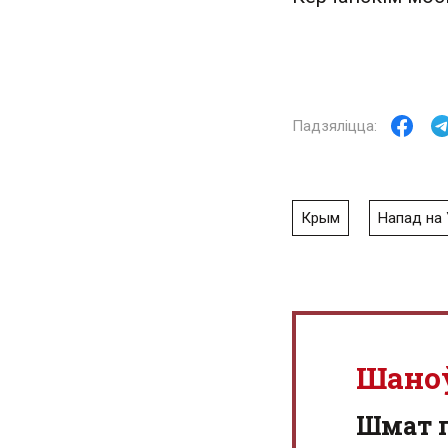
Крым
Напад на 
Шано
Шмат г