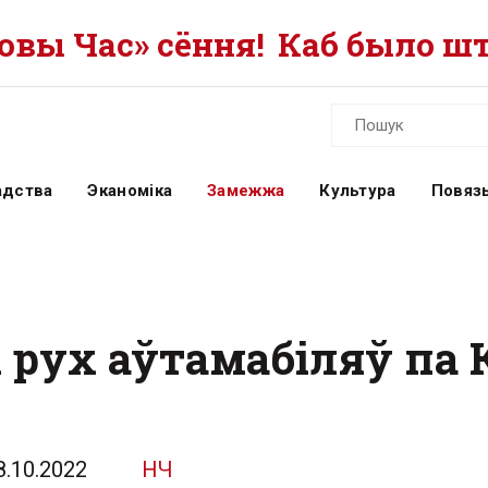
вы Час» сёння!
Каб было шт
адства
Эканоміка
Замежжа
Культура
Повязь
і рух аўтамабіляў па
8.10.2022
НЧ