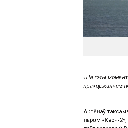
«На гэты момант
праходжаннем п
Аксёнаў таксам
паром «Керч-2»,