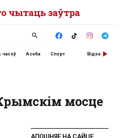
о чытаць заўтра
 часоў
Асоба
Спорт
Відэа
 Крымскім мосце
АПОШНЯЕ НА САЙЦЕ