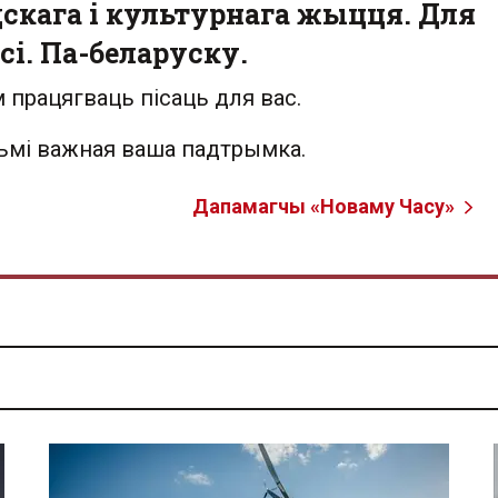
скага і культурнага жыцця. Для
сі. Па-беларуску.
 працягваць пісаць для вас.
льмі важная ваша падтрымка.
Дапамагчы «Новаму Часу»