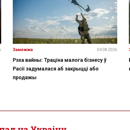
6
Замежжа
04.08.2026
Рэха вайны: Траціна малога бізнесу ў
Расіі задумалася аб закрыцці або
продажы
пад на Украіну