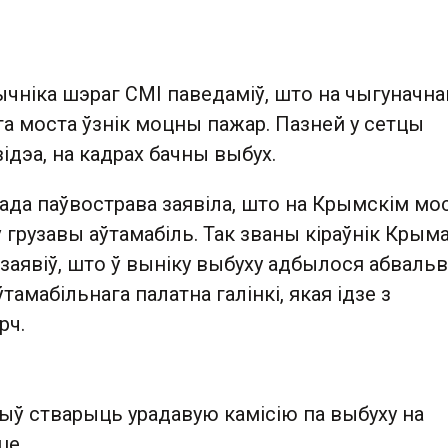
ычніка шэраг СМІ паведаміў, што на чыгуначна
а моста ўзнік моцны пажар. Пазней у сетцы
 відэа, на кадрах бачны выбух.
ада паўвострава заявіла, што на Крымскім мо
 грузавы аўтамабіль. Так званы кіраўнік Крым
заявіў, што ў выніку выбуху адбылося абваль
тамабільнага палатна галінкі, якая ідзе з
рч.
ыў стварыць урадавую камісію па выбуху на
це.