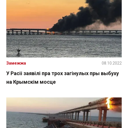
Замежжа
08.10.2022
У Расіі заявілі пра трох загінулых пры выбуху
на Крымскім мосце