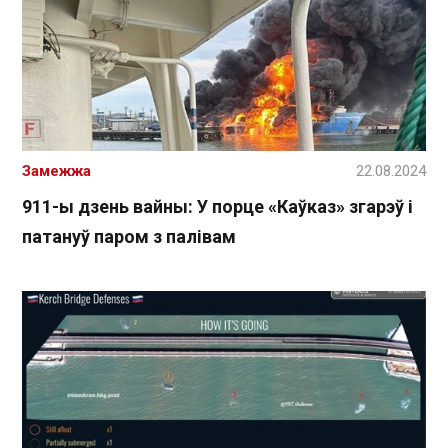
Замежжа
22.08.2024
911-ы дзень вайны: У порце «Каўказ» згарэў і
патануў паром з палівам