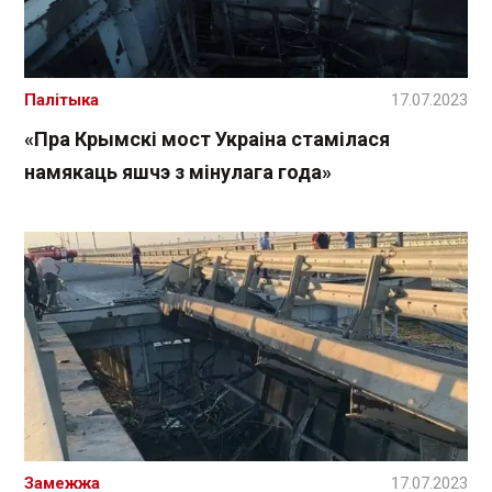
Палітыка
17.07.2023
«Пра Крымскі мост Украіна стамілася
намякаць яшчэ з мінулага года»
Замежжа
17.07.2023