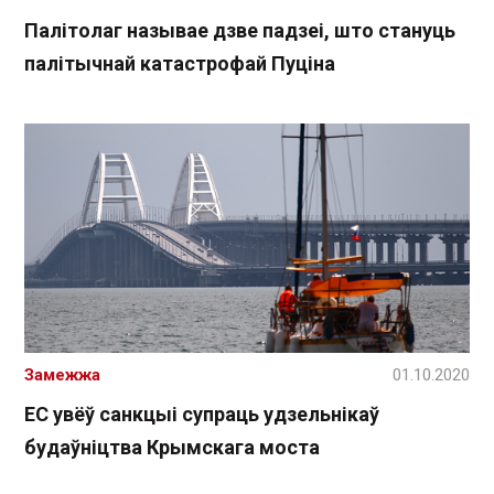
Палітолаг называе дзве падзеі, што стануць
палітычнай катастрофай Пуціна
Замежжа
01.10.2020
ЕС увёў санкцыі супраць удзельнікаў
будаўніцтва Крымскага моста