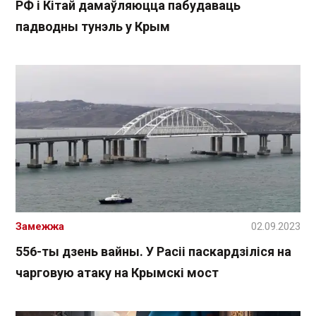
РФ і Кітай дамаўляюцца пабудаваць
падводны тунэль у Крым
Замежжа
02.09.2023
556-ты дзень вайны. У Расіі паскардзіліся на
чарговую атаку на Крымскі мост