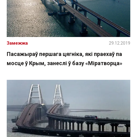
Замежжа
29.12.2019
Пасажыраў першага цягніка, які праехаў па
мосце ў Крым, занеслі ў базу «Міратворца»