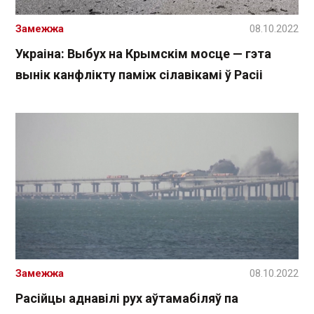
Замежжа
08.10.2022
Украіна: Выбух на Крымскім мосце — гэта
вынік канфлікту паміж сілавікамі ў Расіі
Замежжа
08.10.2022
Расійцы аднавілі рух аўтамабіляў па