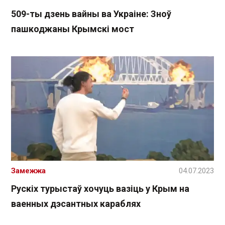
509-ты дзень вайны ва Украіне: Зноў
пашкоджаны Крымскі мост
Замежжа
04.07.2023
Рускіх турыстаў хочуць вазіць у Крым на
ваенных дэсантных караблях