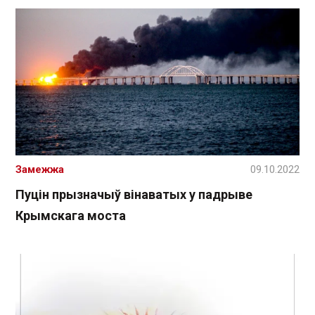
Замежжа
09.10.2022
Пуцін прызначыў вінаватых у падрыве
Крымскага моста