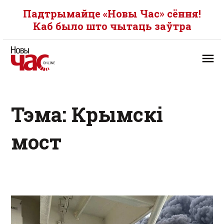
Падтрымайце «Новы Час» сёння!
Каб было што чытаць заўтра
Тэма: Крымскі
мост