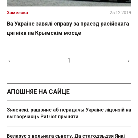
Замежжа
25.12.2019
Ва Украіне завялі справу за праезд расійскага
цягніка па Крымскім мосце
1
‹
›
АПОШНЯЕ НА САЙЦЕ
Зяленскі: рашэнне аб перадачы Украіне ліцэнзій на
вытворчасць Patriot прынята
Беларус з вольнага сьвету. Да стагодзьдзя Янкі