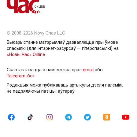
© 2008-2026 Novy Chas LLC
Выкарыстанне матэрыялаў дазваляецца пры ўмове
спасылкі (для інтэрнэт-рэсурсаў — гiперспасылкi) на
«Новы Час» Online
Скантактавацца з намі можна праз
email
або
Telegram-бот
Рэдакцыя можа публікаваць артыкулы дзеля палемікі,
не падзяляючы пазіцыі аўтараў