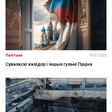
Палітыка
29.07.2023
Сувалкскі калідор і іншыя гульні Пуціна