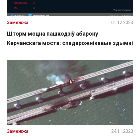
Замежжа
01.12.2023
Шторм моцна пашкодзіў абарону
Керчанскага моста: спадарожнікавыя здымкі
Замежжа
24.11.2023