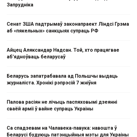
Запрудніка
Сенат ЗША падтрымаў законапраект Ліндсі Грэма
аб «пякельных» санкцыях супраць РФ
Айцец Аляксандар Надсан. Той, хто працягвае
аб'ядноўваць беларусаў
Беларусь запатрабавала ад Польшчы выдаць
журналіста. Хронікі рэпрэсій 7 жніўня
Палова расіян не лічыць паспяховымі дзеянні
сваёй арміі ў вайне супраць Украіны
Са спадзевам на Чалавека-павука: навошта ў
Беларусі будуюць патэнцыйныя мэты для Украіны