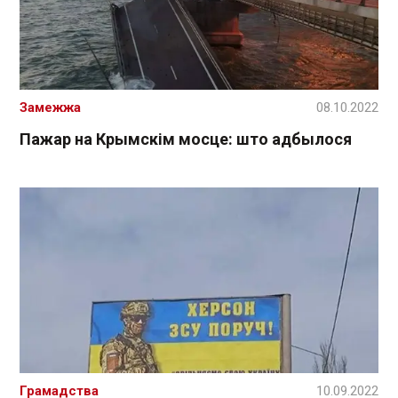
Замежжа
08.10.2022
Пажар на Крымскім мосце: што адбылося
Грамадства
10.09.2022