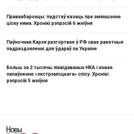
Праваабаронцы: падстаў казаць пра змяншэнне
ціску няма. Хронікі рэпрэсій 6 жніўня
Паўночная Карэя разгортвае ў РФ свае ракетныя
падраздзяленні для ўдараў па Украіне
Больш за 2 тысячы ліквідаваных НКА і новае
папаўненне «экстрэмісцкага» спісу. Хронікі
рэпрэсій 5 жніўня