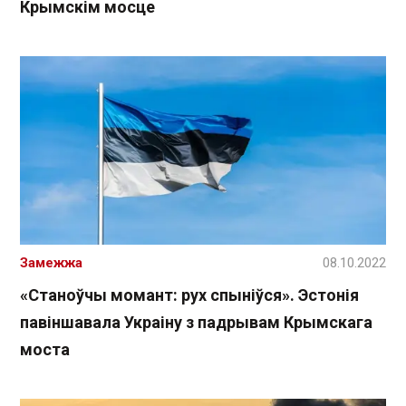
Крымскім мосце
Замежжа
08.10.2022
«Станоўчы момант: рух спыніўся». Эстонія
павіншавала Украіну з падрывам Крымскага
моста