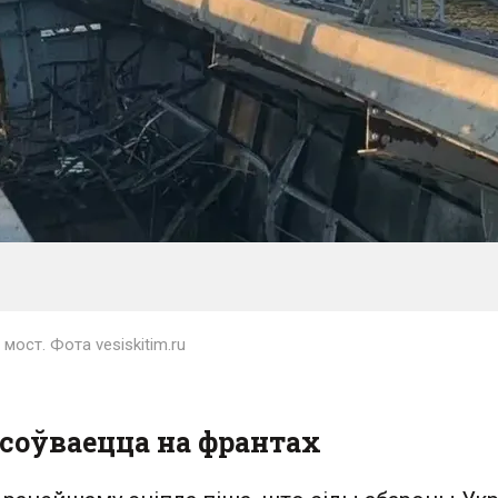
ост. Фота vesiskitim.ru
асоўваецца на франтах