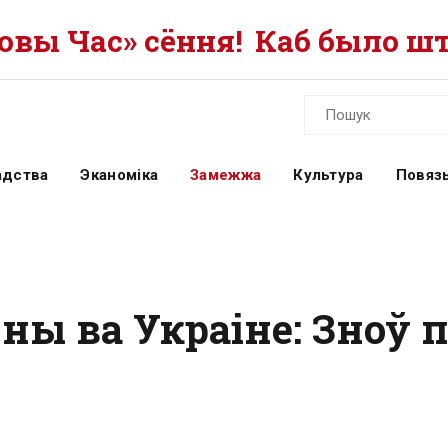
вы Час» сёння!
Каб было шт
адства
Эканоміка
Замежжа
Культура
Повязь
йны ва Украіне: Зно