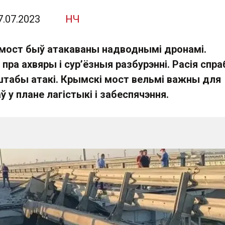
7.07.2023
НЧ
мост быў атакаваны надводнымі дронамі.
ра ахвяры і сур’ёзныя разбурэнні. Расія спра
абы атакі. Крымскі мост вельмі важны для
ў у плане лагістыкі і забеспячэння.