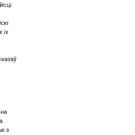
йсці
йскі
 іх
 сказаў
 на
а.
і з