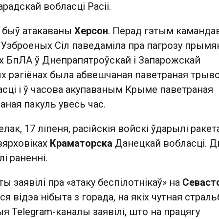
радскай вобласці Расіі.
ч быў атакаваны
Херсон
. Перад гэтым каманда
 Узброеных Сіл паведаміла пра пагрозу прым
х БпЛА ў Днепрапятроўскай і Запарожскай
ых рэгіёнах была абвешчаная паветраная трыво
сці і ў часова акупаваным Крыме паветраная
ная пакуль увесь час.
лак, 17 ліпеня, расійскія войскі ўдарылі ракет
ярховіках
Краматорска
Данецкай вобласці. Д
і раненні.
ы заявілі пра «атаку беспілотнікаў» на
Севаст
іся відэа нібыта з горада, на якіх чутная стральб
я Telegram-каналы заявілі, што на працягу