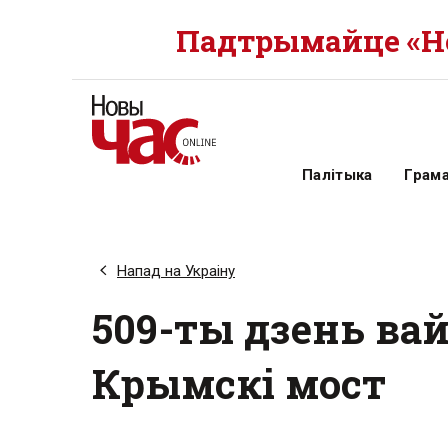
Падтрымайце «Но
Палітыка
Грам
Напад на Украіну
509-ты дзень ва
Крымскі мост