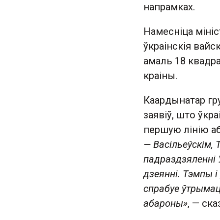
напрамках.
Намесніца міні
ўкраінскія вайс
амаль 18 квадра
краіны.
Каардынатар гр
заявіў, што ўкр
першую лінію аб
— Васільеўскім,
падраздзяленні 
дзеянні. Тэмпы і
спрабуе ўтрымац
абароны»
, — ска