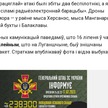
рацяглай» атакі былі збіты два беспілотнікі, а
 сіламі радыёэлектроннай барацьбы». Дроны
 мора — у раёне мыса Херсанэс, мыса Манганар
й бухты і Балаклавы.
ных камунікацый паведаміў, што 16 ліпеня ў ч
ілейным
, што на Луганшчыне, быў знішчаны
акет. Страткам апублікаваў фота і відэа выбуха