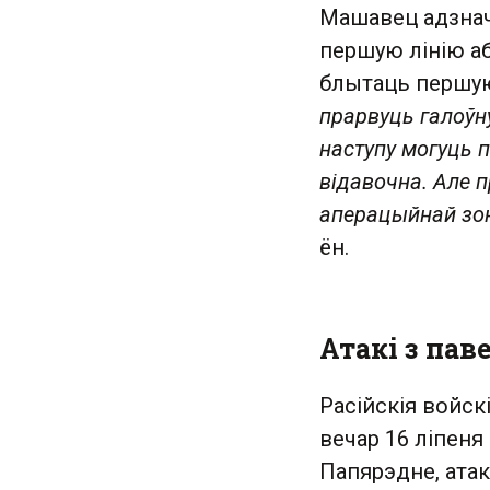
Машавец адзнач
першую лінію а
блытаць першую
прарвуць галоўну
наступу могуць п
відавочна. Але п
аперацыйнай зо
ён.
Атакі з паве
Расійскія войск
вечар 16 ліпеня
Папярэдне, атак