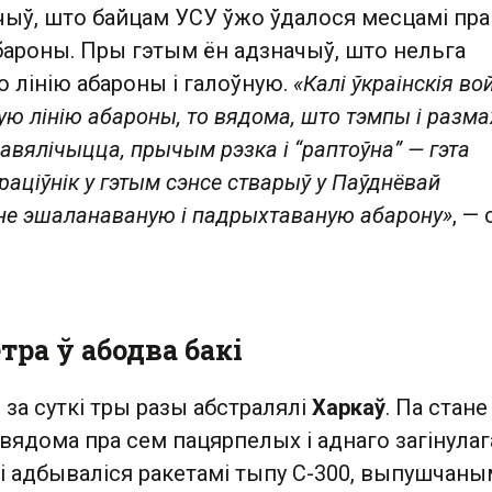
ыў, што байцам УСУ ўжо ўдалося месцамі пра
бароны. Пры гэтым ён адзначыў, што нельга
 лінію абароны і галоўную.
«Калі ўкраінскія во
ю лінію абароны, то вядома, што тэмпы і размах
авялічыцца, прычым рэзка і “раптоўна” — гэта
раціўнік у гэтым сэнсе стварыў у Паўднёвай
не эшаланаваную і падрыхтаваную абарону»
, —
тра ў абодва бакі
і за суткі тры разы абстралялі
Харкаў
. Па стане
 вядома пра сем пацярпелых і аднаго загінулаг
і адбываліся ракетамі тыпу С-300, выпушчаным