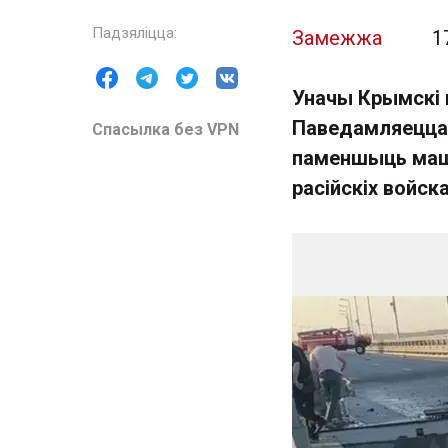
Замежжа
1
Уначы Крымскі 
Паведамляецца п
Спасылка без VPN
паменшыць машт
расійскіх войска