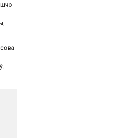
 яшчэ
ы,
асова
ў.