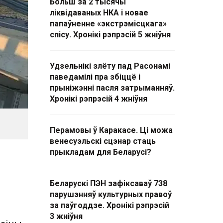
Больш за 2 тысячы
ліквідаваных НКА і новае
папаўненне «экстрэмісцкага»
спісу. Хронікі рэпрэсій 5 жніўня
Удзельнікі злёту пад Расонамі
паведамілі пра збіццё і
прыніжэнні пасля затрыманняў.
Хронікі рэпрэсій 4 жніўня
Перамовы ў Каракасе. Ці можа
венесуэльскі сцэнар стаць
прыкладам для Беларусі?
Беларускі ПЭН зафіксаваў 738
парушэнняў культурных правоў
за паўгоддзе. Хронікі рэпрэсій
3 жніўня