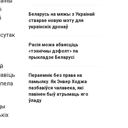
раіны
і
Беларусь на мяжы з Украінай
і
стварае новую мэту для
украінскіх дронаў
 сутак
Расія можа абвясціць
«тэхнічны дэфолт» па
прыкладзе Беларусі
ай
навіць
Пераемнік без права на
памылку. Як Энвер Ходжа
рпела
пазбавіўся чалавека, які
павінен быў атрымаць яго
ўладу
цы
кіх