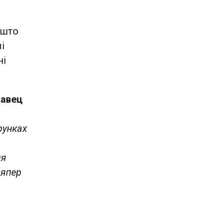
 што
і
ні
авец
рунках
ыя
цяпер