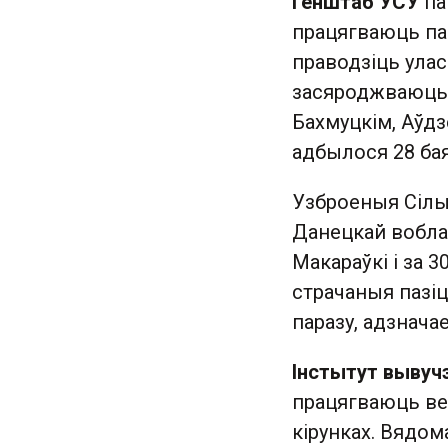
Генштаб УСУ
па
працягваюць пас
праводзіць улас
засяроджваюць 
Бахмуцкім, Аўдз
адбылося 28 ба
Узброеныя Сілы 
Данецкай вобла
Макараўкі і за 
страчаныя пазі
паразу, адзнача
Інстытут вывуч
працягваюць вес
кірунках. Вядом