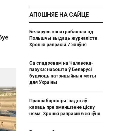
АПОШНЯЕ НА САЙЦЕ
Беларусь запатрабавала ад
буе
Польшчы выдаць журналіста.
Хронікі рэпрэсій 7 жніўня
Са спадзевам на Чалавека-
павука: навошта ў Беларусі
будуюць патэнцыйныя мэты
для Украіны
Праваабаронцы: падстаў
казаць пра змяншэнне ціску
няма. Хронікі рэпрэсій 6 жніўня