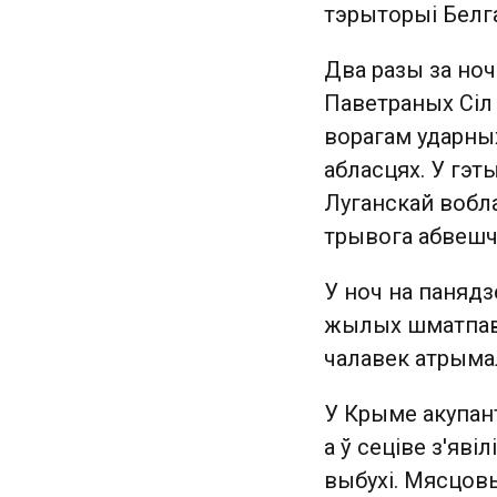
тэрыторыі Белга
Два разы за но
Паветраных Сіл
ворагам ударны
абласцях. У гэт
Луганскай вобла
трывога абвешча
У ноч на панядзе
жылых шматпав
чалавек атрымал
У Крыме акупант
а ў сеціве з'явіл
выбухі. Мясцовы