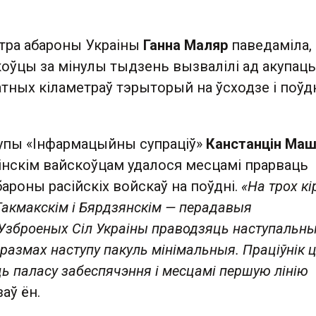
стра абароны Украіны
Ганна Маляр
паведаміла,
коўцы за мінулы тыдзень вызвалілі ад акупацы
тных кіламетраў тэрыторый на ўсходзе і поўд
упы «Інфармацыйны супраціў»
Канстанцін Маш
аінскім вайскоўцам удалося месцамі прарваць
ароны расійскіх войскаў на поўдні.
«На трох кі
 Такмакскім і Бярдзянскім — перадавыя
Узброеных Сіл Украіны праводзяць наступальн
 размах наступу пакуль мінімальныя. Праціўнік 
ь паласу забеспячэння і месцамі першую лінію
заў ён.