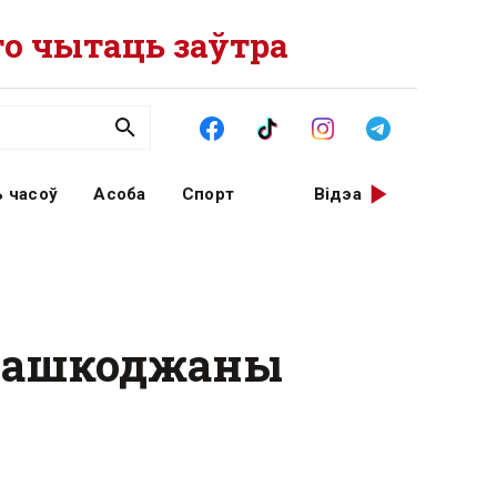
о чытаць заўтра
 часоў
Асоба
Спорт
Відэа
ў пашкоджаны