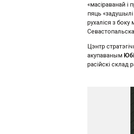
«масіраванай і п
пяць «задушылі
рухаліся з боку
Севастопальска
Цэнтр стратэгіч
акупаваным
Юб
расійскі склад р