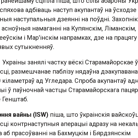
 ранейшаму сціпла піша, што сілы абароны Ук
пяхова адбіваць наступ акупантаў на ўсходзе 
ныя наступальныя дзеянні на поўдні. Захопнік
асноўныя намаганні на Купянскім, Ліманскім,
ееўскім і Мар'інскім напрамках, дзе на працягу
явых сутыкненняў.
Украіны занялі частку вёскі Старамайорскае ў
сці, размешчанае паблізу нядаўна дэакупаван
30 кіламетраў ад Угледара. Спроба акупантаў ад
цыі ў паўночнай частцы Старамайорскага паця
е Генштаб.
эння вайны (ISW)
піша, што ўкраінскія вайскоў
ці контрнаступныя аперацыі адразу на некаль
а аб прасоўванні на Бахмуцкім і Бярдзянскім