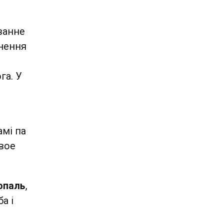
ванне
янення
га. У
амі па
вое
опаль
,
а і