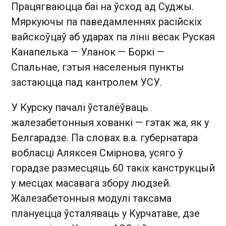
Працягваюцца баі на ўсход ад Суджы.
Мяркуючы па паведамленнях расійскіх
вайскоўцаў аб ударах па лініі вёсак Руская
Канапелька — Уланок — Боркі —
Спальнае, гэтыя населеныя пункты
застаюцца пад кантролем УСУ.
У Курску пачалі ўсталёўваць
жалезабетонныя хованкі — гэтак жа, як у
Белгарадзе. Па словах в.а. губернатара
вобласці Аляксея Смірнова, усяго ў
горадзе размесцяць 60 такіх канструкцый
у месцах масавага збору людзей.
Жалезабетонныя модулі таксама
плануецца ўсталяваць у Курчатаве, дзе