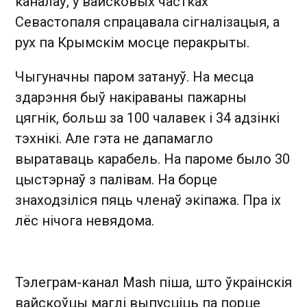
каналаў, у вайсковых частках
Севастопаля спрацавала сігналізацыя, а
рух па Крымскім мосце перакрыты.
Чыгуначны паром затануў. На месца
здарэння быў накіраваны пажарны
цягнік, больш за 100 чалавек і 34 адзінкі
тэхнікі. Але гэта не дапамагло
выратаваць карабель. На пароме было 30
цыстэрнаў з палівам.
На борце
знаходзіліся пяць
членаў
экіпажа
.
Пра іх
лёс нічога
невядома
.
Тэлеграм-канал Mash піша, што ўкраінскія
вайскоўцы маглі выпусціць па порце