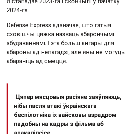
лістападзе 2023-га і скончылі ў пачатку
2024-га.
Defense Express адзначае, што гэтыя
сховішчы цяжка назваць абарончымі
збудаваннямі. Гэта больш ангары для
абароны ад непагадзі, але яны не могуць
абараніць ад смецця.
Цяпер мясцовыя расіяне заяўляюць,
нібы пасля атакі ўкраінскага
беспілотніка іх вайсковы аэрадром
падобны на кадры з фільма аб
апакаліпсісе.