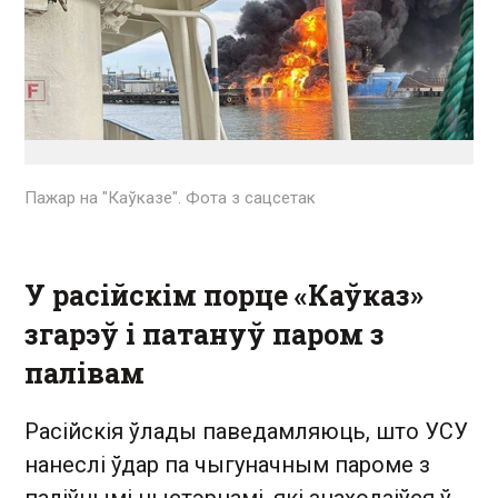
Пажар на "Каўказе". Фота з сацсетак
У расійскім порце «Каўказ»
згарэў і патануў паром з
палівам
Расійскія ўлады паведамляюць, што УСУ
нанеслі ўдар па чыгуначным пароме з
паліўнымі цыстэрнамі, які знаходзіўся ў