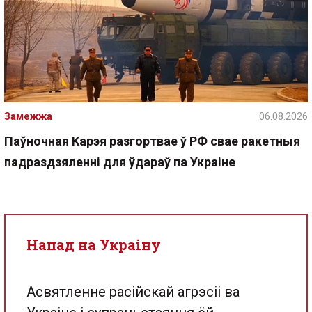
Замежжа
06.08.2026
Паўночная Карэя разгортвае ў РФ свае ракетныя
падраздзяленні для ўдараў па Украіне
Напад на Украіну
Асвятленне расійскай агрэсіі ва