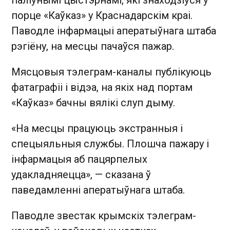
порце «Каўказ» у Краснадарскім краі.
Паводле інфармацыі аператыўнага штаба
рэгіёну, на месцы пачаўся пажар.
Мясцовыя тэлеграм-каналы публікуюць
фатаграфіі і відэа, на якіх над портам
«Каўказ» бачны вялікі слуп дыму.
«На месцы працуюць экстранныя і
спецыяльныя службы. Плошча пажару і
інфармацыя аб пацярпелых
удакладняецца», — сказана ў
паведамленні аператыўнага штаба.
Паводле звестак крымскіх тэлеграм-