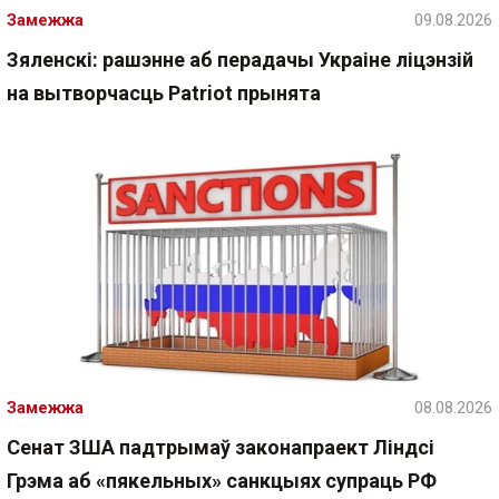
Замежжа
09.08.2026
Зяленскі: рашэнне аб перадачы Украіне ліцэнзій
на вытворчасць Patriot прынята
Замежжа
08.08.2026
Сенат ЗША падтрымаў законапраект Ліндсі
Грэма аб «пякельных» санкцыях супраць РФ