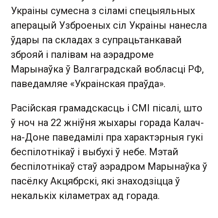
Украіны сумесна з сіламі спецыяльных
аперацый Узброеных сіл Украіны нанесла
ўдары па складах з супрацьтанкавай
зброяй і палівам на аэрадроме
Марынаўка ў Валгаградскай вобласці РФ,
паведамляе «Украінская праўда».
Расійская грамадскасць і СМІ пісалі, што
ў ноч на 22 жніўня жыхары горада Калач-
на-Доне паведамілі пра характэрныя гукі
беспілотнікаў і выбухі ў небе. Мэтай
беспілотнікаў стаў аэрадром Марынаўка ў
пасёлку Акцябрскі, які знаходзіцца ў
некалькіх кіламетрах ад горада.