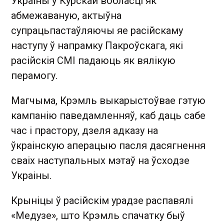
Украіны ў Курскай вобласці як
абмежаваную, актыўна
супрацьпастаўляючы яе расійскаму
наступу ў напрамку Пакроўскага, які
расійскія СМІ падаюць як вялікую
перамогу.
Магчыма, Крэмль выкарыстоўвае гэтую
кампанію паведамленняў, каб даць сабе
час і прастору, дзеля адказу на
ўкраінскую аперацыю пасля дасягнення
сваіх наступальных мэтаў на ўсходзе
Украіны.
Крыніцы ў расійскім урадзе распавялі
«Медузе», што Крэмль спачатку быў