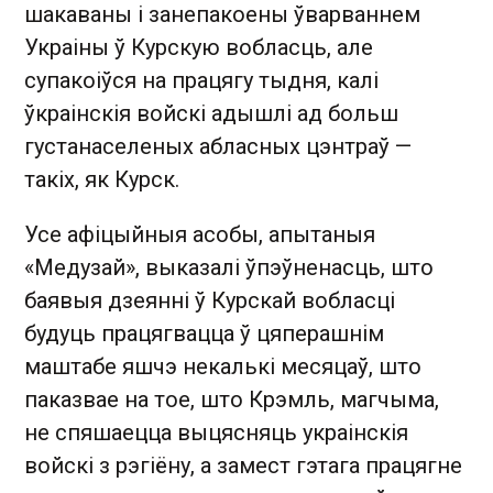
шакаваны і занепакоены ўварваннем
Украіны ў Курскую вобласць, але
супакоіўся на працягу тыдня, калі
ўкраінскія войскі адышлі ад больш
густанаселеных абласных цэнтраў —
такіх, як Курск.
Усе афіцыйныя асобы, апытаныя
«Медузай», выказалі ўпэўненасць, што
баявыя дзеянні ў Курскай вобласці
будуць працягвацца ў цяперашнім
маштабе яшчэ некалькі месяцаў, што
паказвае на тое, што Крэмль, магчыма,
не спяшаецца выцясняць украінскія
войскі з рэгіёну, а замест гэтага працягне