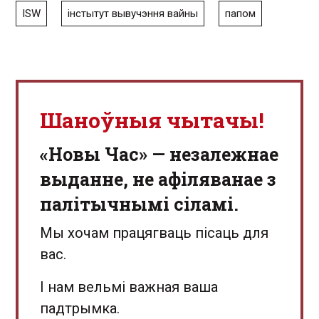
ISW
інстытут вывучэння вайны
папом
Шаноўныя чытачы!
«Новы Час» — незалежнае
выданне, не афіляванае з
палітычнымі сіламі.
Мы хочам працягваць пісаць для
вас.
І нам вельмі важная ваша
падтрымка.