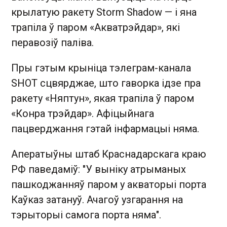
крылатую ракету Storm Shadow — і яна
трапіла ў паром «Акватрэйдар», які
перавозіў паліва.
Пры гэтым крыніца тэлеграм-канала
SHOT сцвярджае, што гаворка ідзе пра
ракету «Няптун», якая трапіла ў паром
«Конра трэйдар». Афіцыйнага
пацверджання гэтай інфармацыі няма.
Аператыўны штаб Краснадарскага краю
РФ паведаміў: "У выніку атрыманых
пашкоджанняў паром у акваторыі порта
Каўказ затануў. Ачагоў узгарання на
тэрыторыі самога порта няма".