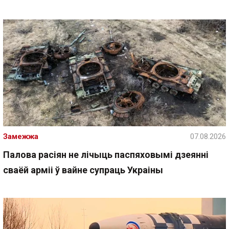
Замежжа
07.08.2026
Палова расіян не лічыць паспяховымі дзеянні
сваёй арміі ў вайне супраць Украіны