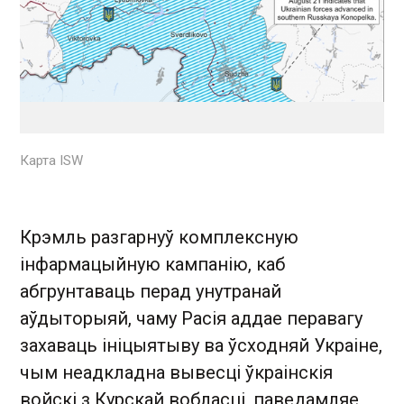
Карта ISW
Крэмль разгарнуў комплексную
інфармацыйную кампанію, каб
абгрунтаваць перад унутранай
аўдыторыяй, чаму Расія аддае перавагу
захаваць ініцыятыву ва ўсходняй Украіне,
чым неадкладна вывесці ўкраінскія
войскі з Курскай вобласці, паведамляе