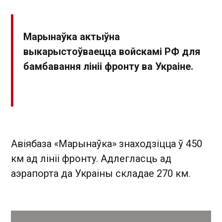
Марынаўка актыўна
выкарыстоўваецца войскамі РФ для
бамбавання лініі фронту ва Украіне.
Авіябаза «Марынаўка» знаходзіцца ў 450
км ад лініі фронту. Адлегласць ад
аэрапорта да Украіны складае 270 км.