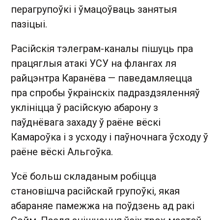
перагрупоўкі і ўмацоўваць занятыя
пазіцыі.
Расійскія тэлеграм-каналы пішуць пра
працяглыя атакі УСУ на флангах ля
райцэнтра Каранёва — паведамляецца
пра спробы ўкраінскіх падраздзяленняў
уклініцца ў расійскую абарону з
паўднёвага захаду ў раёне вёскі
Камароўка і з усходу і паўночнага ўсходу ў
раёне вёскі Альгоўка.
Усё больш складаным робіцца
становішча расійскай групоўкі, якая
абараняе памежжа на поўдзень ад ракі