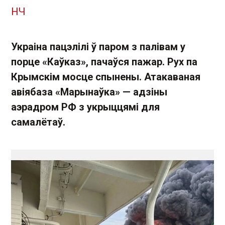
НЧ
Украіна пацэлілі ў паром з палівам у
порце «Каўказ», пачаўся пажар. Рух па
Крымскім мосце спынены. Атакаваная
авіябаза «Марынаўка» — адзіны
аэрадром РФ з укрыццямі для
самалётаў.