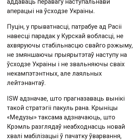
аддаваць перавагу наступальнавй
аперацыі на ўсходзе Украіны.
Пуцін, у прыватнасці, патрабуе ад Расіі
навесці парадак у Курскай вобласці, не
ахвяруючы стабільнасцю свайго рэжыму,
не змяншаючы прыярытэтаў наступу на
ўсходзе Украіны і не звальняючы сваіх
некампэтэнтных, але лаяльных
лейтэнантаў.
ISW адзначае, што прагназаваць вынікі
такой стратэгіі пакуль рана. Крыніцы
«Медузы» таксама адзначаюць, што
Крэмль разглядаў неабходнасць новай
хвалі мабілізацыі ў пачатку ўварвання,