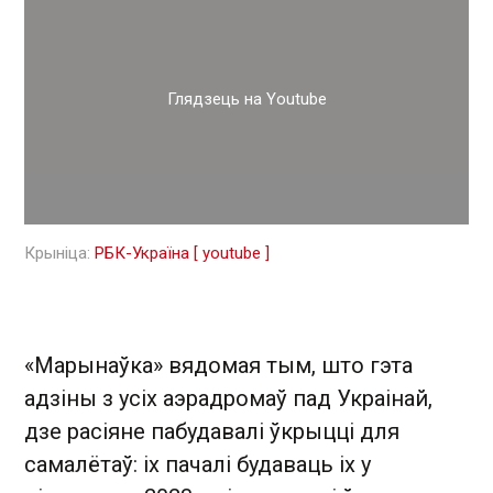
Глядзець на Youtube
Крыніца:
РБК-Україна [ youtube ]
«Марынаўка» вядомая тым, што гэта
адзіны з усіх аэрадромаў пад Украінай,
дзе расіяне пабудавалі ўкрыцці для
самалётаў: іх пачалі будаваць іх у