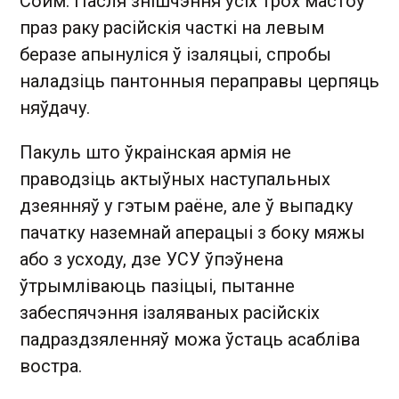
Сойм. Пасля знішчэння ўсіх трох мастоў
праз раку расійскія часткі на левым
беразе апынуліся ў ізаляцыі, спробы
наладзіць пантонныя пераправы церпяць
няўдачу.
Пакуль што ўкраінская армія не
праводзіць актыўных наступальных
дзеянняў у гэтым раёне, але ў выпадку
пачатку наземнай аперацыі з боку мяжы
або з усходу, дзе УСУ ўпэўнена
ўтрымліваюць пазіцыі, пытанне
забеспячэння ізаляваных расійскіх
падраздзяленняў можа ўстаць асабліва
востра.