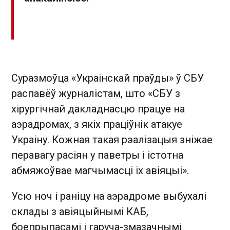
Суразмоўца «Украінскай праўды» ў СБУ
распавёў журналістам, што «СБУ з
хірургічнай дакладнасцю працуе на
аэрадромах, з якіх праціўнік атакуе
Украіну. Кожная такая рэалізацыя зніжае
перавагу расіян у паветры і істотна
абмяжоўвае магчымасці іх авіяцыі».
Усю ноч і раніцу на аэрадроме выбухалі
склады з авіяцыйнымі КАБ,
боепрыпасамі і гаруча-змазачнымі