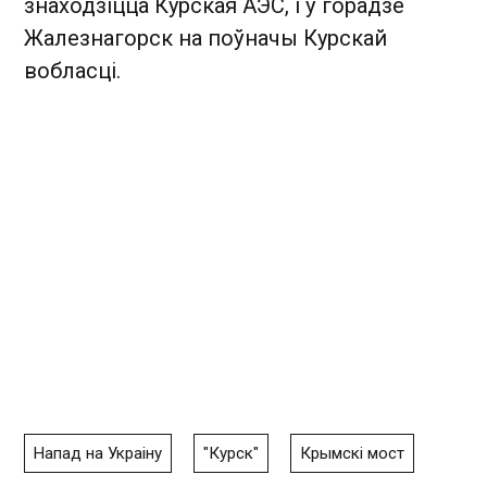
знаходзіцца Курская АЭС, і ў горадзе
Жалезнагорск на поўначы Курскай
вобласці.
Напад на Украіну
"Курск"
Крымскі мост