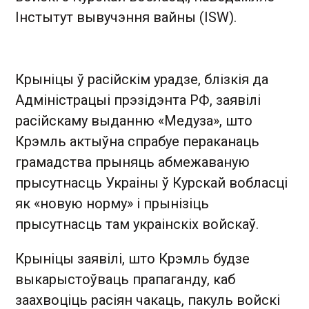
Інстытут вывучэння вайны (ISW).
Крыніцы ў расійскім урадзе, блізкія да
Адміністрацыі прэзідэнта РФ, заявілі
расійскаму выданню «Медуза», што
Крэмль актыўна спрабуе пераканаць
грамадства прыняць абмежаваную
прысутнасць Украіны ў Курскай вобласці
як «новую норму» і прынізіць
прысутнасць там украінскіх войскаў.
Крыніцы заявілі, што Крэмль будзе
выкарыстоўваць прапаганду, каб
заахвоціць расіян чакаць, пакуль войскі