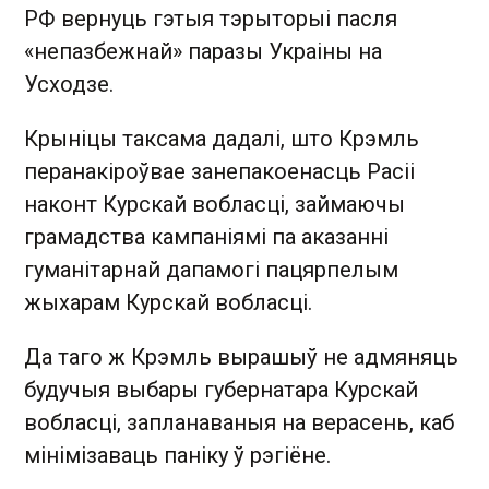
РФ вернуць гэтыя тэрыторыі пасля
«непазбежнай» паразы Украіны на
Усходзе.
Крыніцы таксама дадалі, што Крэмль
перанакіроўвае занепакоенасць Расіі
наконт Курскай вобласці, займаючы
грамадства кампаніямі па аказанні
гуманітарнай дапамогі пацярпелым
жыхарам Курскай вобласці.
Да таго ж Крэмль вырашыў не адмяняць
будучыя выбары губернатара Курскай
вобласці, запланаваныя на верасень, каб
мінімізаваць паніку ў рэгіёне.