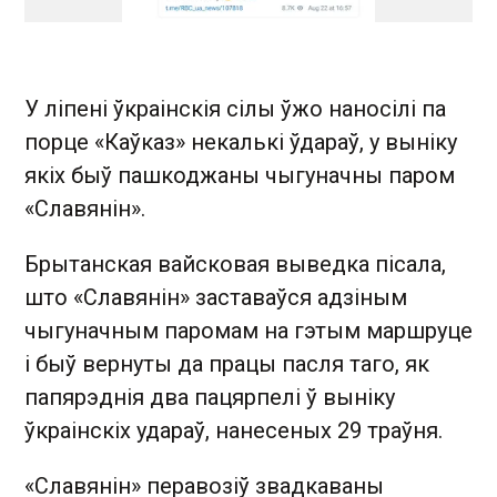
У ліпені ўкраінскія сілы ўжо наносілі па
порце «Каўказ» некалькі ўдараў, у выніку
якіх быў пашкоджаны чыгуначны паром
«Славянін».
Брытанская вайсковая выведка пісала,
што «Славянін» заставаўся адзіным
чыгуначным паромам на гэтым маршруце
і быў вернуты да працы пасля таго, як
папярэднія два пацярпелі ў выніку
ўкраінскіх удараў, нанесеных 29 траўня.
«Славянін» перавозіў звадкаваны