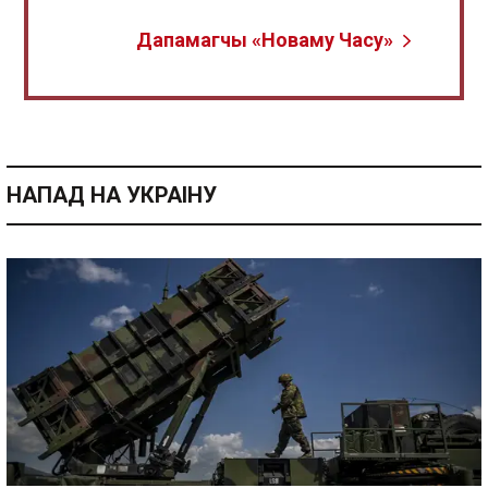
Дапамагчы «Новаму Часу»
НАПАД НА УКРАІНУ