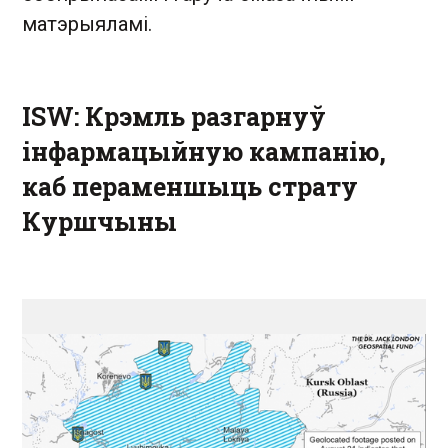
матэрыяламі.
ISW: Крэмль разгарнуў
інфармацыйную кампанію,
каб пераменшыць страту
Куршчыны