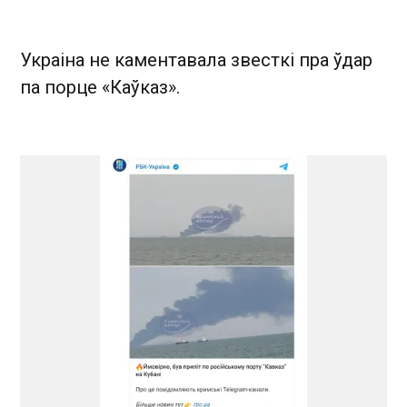
Украіна не каментавала звесткі пра ўдар
па порце «Каўказ».