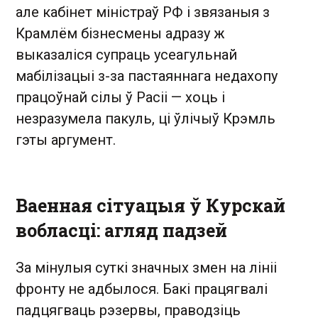
але кабінет міністраў РФ і звязаныя з
Крамлём бізнесмены адразу ж
выказаліся супраць усеагульнай
мабілізацыі з-за пастаяннага недахопу
працоўнай сілы ў Расіі — хоць і
незразумела пакуль, ці ўлічыў Крэмль
гэты аргумент.
Ваенная сітуацыя ў Курскай
вобласці: агляд падзей
За мінулыя суткі значных змен на лініі
фронту не адбылося. Бакі працягвалі
падцягваць рэзервы, праводзіць