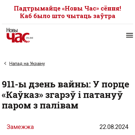
Падтрымайце «Новы Час» сёння!
Каб было што чытаць заўтра
Напад на Украіну
911-ы дзень вайны: У порце
«Каўказ» згарэў і патануў
паром з палівам
Замежжа
22.08.2024