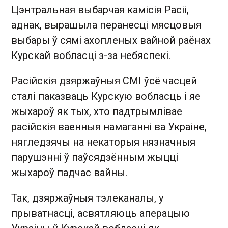
Цэнтральная выбарчая камісія Расіі,
аднак, вырашыла перанесці мясцовыя
выбары ў сямі ахопленых вайной раёнах
Курскай вобласці з-за небяспекі.
Расійскія дзяржаўныя СМІ ўсё часцей
сталі паказваць Курскую вобласць і яе
жыхароў як тых, хто падтрымлівае
расійскія ваенныя намаганні ва Украіне,
нягледзячы на некаторыя нязначныя
парушэнні ў паўсядзённым жыцці
жыхароў падчас вайны.
Так, дзяржаўныя тэлеканалы, у
прыватнасці, асвятляюць аперацыю