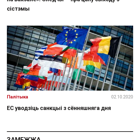
сістэмы
Палітыка
02.10.2020
ЕС уводзіць санкцыі з сённяшняга дня
ЗАМЕЖЖА