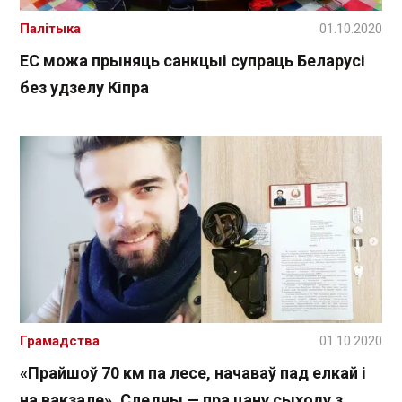
Палітыка
01.10.2020
ЕС можа прыняць санкцыі супраць Беларусі
без удзелу Кіпра
Грамадства
01.10.2020
«Прайшоў 70 км па лесе, начаваў пад елкай і
на вакзале». Следчы — пра цану сыходу з