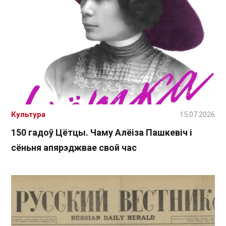
Культура
15.07.2026
150 гадоў Цётцы. Чаму Алёіза Пашкевіч і
сёньня апярэджвае свой час