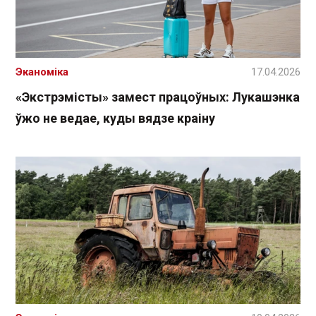
Эканоміка
17.04.2026
«Экстрэмісты» замест працоўных: Лукашэнка
ўжо не ведае, куды вядзе краіну