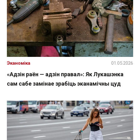
Эканоміка
01.05.2026
«Адзін раён — адзін правал»: Як Лукашэнка
сам сабе замінае зрабіць эканамічны цуд