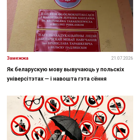
Замежжа
21.07.2026
Як беларускую мову вывучаюць у польскіх
універсітэтах — і навошта гэта сёння