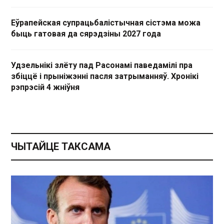
Еўрапейская супрацьбалістычная сістэма можа
быць гатовая да сярэдзіны 2027 года
Удзельнікі злёту пад Расонамі паведамілі пра
збіццё і прыніжэнні пасля затрыманняў. Хронікі
рэпрэсій 4 жніўня
ЧЫТАЙЦЕ ТАКСАМА