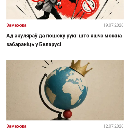
Замежжа
19.07.2026
Ад акуляраў да поціску рукі: што яшчэ можна
забараніць у Беларусі
Замежжа
12.07.2026