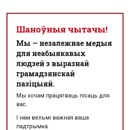
Шаноўныя чытачы!
Мы — незалежнае медыя
для неабыякавых
людзей з выразнай
грамадзянскай
пазіцыяй.
Мы хочам працягваць пісаць для
вас.
І нам вельмі важная ваша
падтрымка.