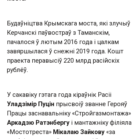
Будаўніцтва Крымскага моста, які злучыў
Керчанскі паўвостраў з Таманскім,
пачалося ў лютым 2016 года і цалкам
завяршылася ў снежні 2019 года. Кошт
праекта перавысіў 220 млрд расійскіх
рублёў.
У сакавіку гэтага года кіраўнік Расіі
Уладзімір Пуцін
прысвоіў званне Герояў
Працы заснавальніку «Стройгазмонтажа»
Аркадзю Ратэнбергу
і мантажніку філіяла
«Мостотреста»
Мікалаю Зайкову
«за