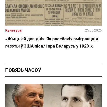
Культура
25.06.2026
«Жыць ёй два дні». Як расейскія эмігранцкія
газэты ў ЗША пісалі пра Беларусь у 1920-х
ПОВЯЗЬ ЧАСОЎ