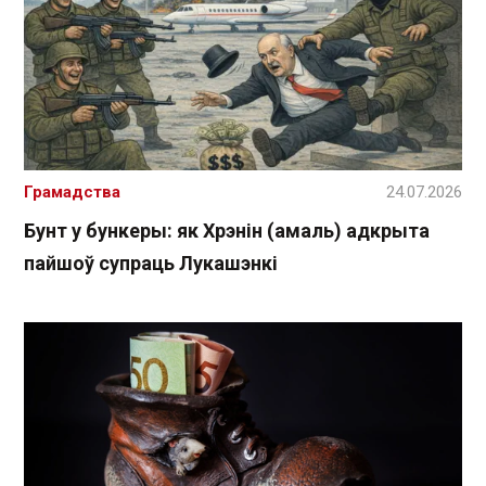
Грамадства
24.07.2026
Бунт у бункеры: як Хрэнін (амаль) адкрыта
пайшоў супраць Лукашэнкі