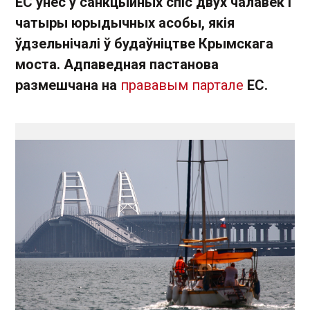
ЕС унёс у санкцыйных спіс двух чалавек і
чатыры юрыдычных асобы, якія
ўдзельнічалі ў будаўніцтве Крымскага
моста. Адпаведная пастанова
размешчана на
прававым партале
ЕС.