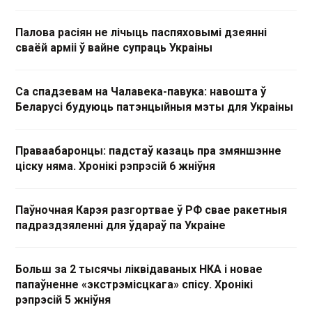
Палова расіян не лічыць паспяховымі дзеянні
сваёй арміі ў вайне супраць Украіны
Са спадзевам на Чалавека-павука: навошта ў
Беларусі будуюць патэнцыйныя мэты для Украіны
Праваабаронцы: падстаў казаць пра змяншэнне
ціску няма. Хронікі рэпрэсій 6 жніўня
Паўночная Карэя разгортвае ў РФ свае ракетныя
падраздзяленні для ўдараў па Украіне
Больш за 2 тысячы ліквідаваных НКА і новае
папаўненне «экстрэмісцкага» спісу. Хронікі
рэпрэсій 5 жніўня