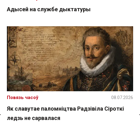
Адысей на службе дыктатуры
Повязь часоў
08.07.2026
Як славутае паломніцтва Радзівіла Сіроткі
ледзь не сарвалася
Спасылка без VPN