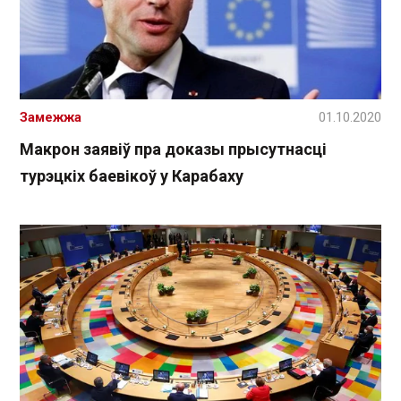
Замежжа
01.10.2020
Макрон заявіў пра доказы прысутнасці
турэцкіх баевікоў у Карабаху