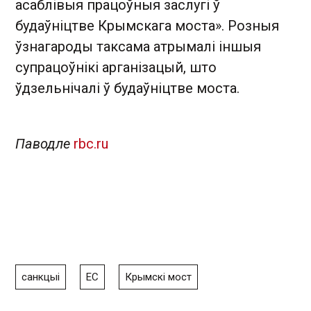
асаблівыя працоўныя заслугі ў
будаўніцтве Крымскага моста». Розныя
ўзнагароды таксама атрымалі іншыя
супрацоўнікі арганізацый , што
ўдзельнічалі ў будаўніцтве моста.
Паводле
rbc.ru
санкцыі
ЕС
Крымскі мост