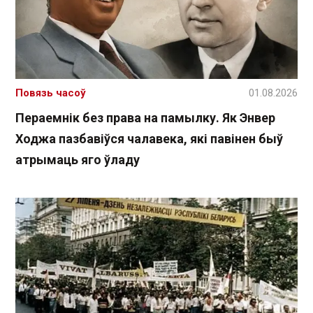
Повязь часоў
01.08.2026
Пераемнік без права на памылку. Як Энвер
Ходжа пазбавіўся чалавека, які павінен быў
атрымаць яго ўладу