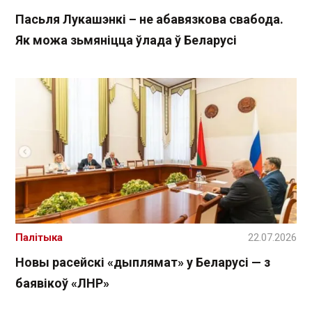
Пасьля Лукашэнкі – не абавязкова свабода.
Як можа зьмяніцца ўлада ў Беларусі
Палітыка
22.07.2026
Новы расейскі «дыплямат» у Беларусі — з
баявікоў «ЛНР»