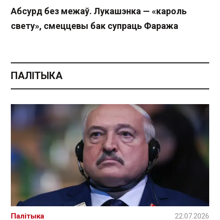
Абсурд без межаў. Лукашэнка — «кароль
свету», смеццевы бак супраць Фаража
ПАЛІТЫКА
Палітыка
22.07.2026