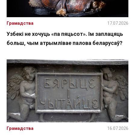
Грамадства
17.07.2026
Узбекі не хочуць «па пяцьсот». Ім заплацяць
больш, чым атрымлівае палова беларусаў?
Грамадства
16.07.2026