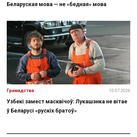
Беларуская мова — не «бедная» мова
Грамадства
10.07.2026
Узбекі замест масквічоў: Лукашэнка не вітае
ў Беларусі «рускіх братоў»