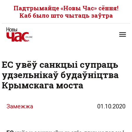
Падтрымайце «Новы Час» сёння!
Каб было што чытаць заўтра
ЕС увёў санкцыі супраць
удзельнікаў будаўніцтва
Крымскага моста
Замежжа
01.10.2020