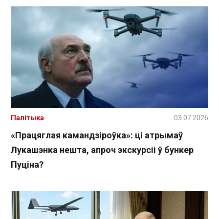
Палітыка
03.07.2026
«Працяглая камандзіроўка»: ці атрымаў
Лукашэнка нешта, апроч экскурсіі ў бункер
Пуціна?