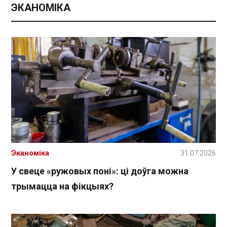
ЭКАНОМІКА
Эканоміка
31.07.2026
У свеце «ружовых поні»: ці доўга можна
трымацца на фікцыях?