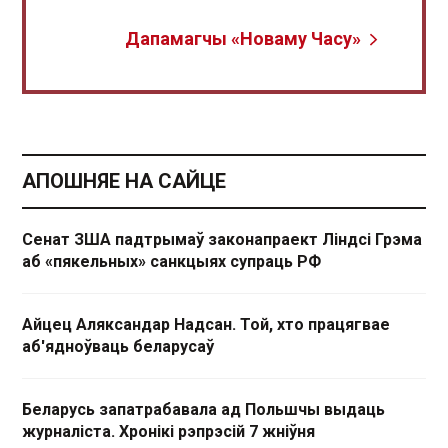
Дапамагчы «Новаму Часу»
АПОШНЯЕ НА САЙЦЕ
Сенат ЗША падтрымаў законапраект Ліндсі Грэма
аб «пякельных» санкцыях супраць РФ
Айцец Аляксандар Надсан. Той, хто працягвае
аб'ядноўваць беларусаў
Беларусь запатрабавала ад Польшчы выдаць
журналіста. Хронікі рэпрэсій 7 жніўня