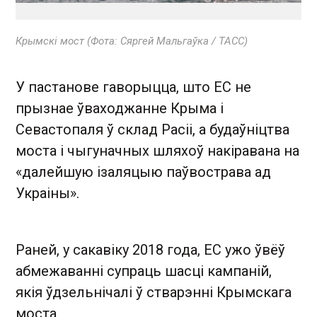
Крымскі мост (Фота: Сяргей Мальгаўка / ТАСС)
У пастанове гаворыцца, што ЕС не
прызнае ўваходжанне Крыма і
Севастопаля ў склад Расіі, а будаўніцтва
моста і чыгуначных шляхоў накіравана на
«далейшую ізаляцыю паўвострава ад
Украіны».
Раней, у сакавіку 2018 года, ЕС ужо ўвёў
абмежаванні супраць шасці кампаній,
якія ўдзельнічалі ў стварэнні Крымскага
моста.