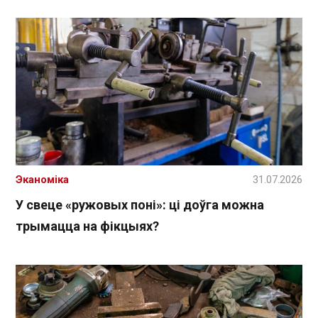
Эканоміка
31.07.2026
У свеце «ружовых поні»: ці доўга можна
трымацца на фікцыях?