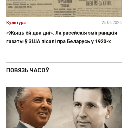
Культура
25.06.2026
«Жыць ёй два дні». Як расейскія эмігранцкія
газэты ў ЗША пісалі пра Беларусь у 1920-х
ПОВЯЗЬ ЧАСОЎ