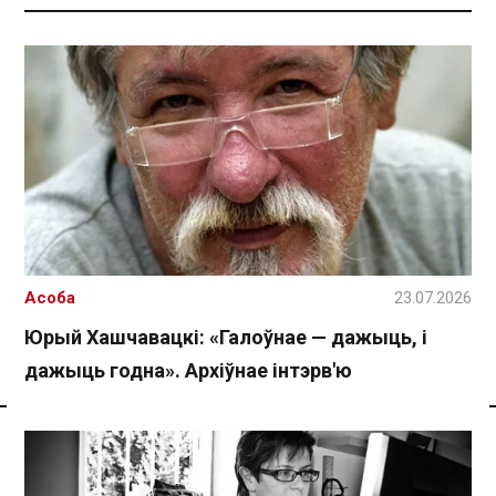
Асоба
23.07.2026
Юрый Хашчавацкі: «Галоўнае — дажыць, і
дажыць годна». Архіўнае інтэрв'ю
Спасылка без VPN