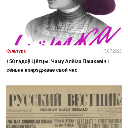
Культура
15.07.2026
150 гадоў Цётцы. Чаму Алёіза Пашкевіч і
сёньня апярэджвае свой час