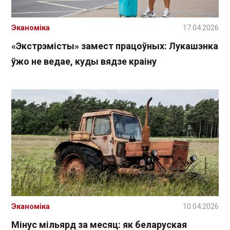
Эканоміка
17.04.2026
«Экстрэмісты» замест працоўных: Лукашэнка
ўжо не ведае, куды вядзе краіну
Эканоміка
10.04.2026
Мінус мільярд за месяц: як беларуская