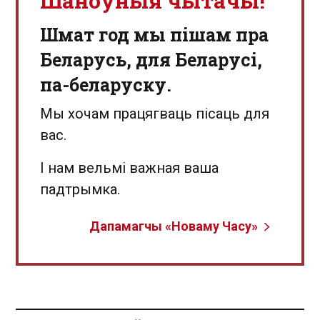
Шаноўныя чытачы!
Шмат год мы пішам пра
Беларусь, для Беларусі,
па-беларуску.
Мы хочам працягваць пісаць для
вас.
І нам вельмі важная ваша
падтрымка.
Дапамагчы «Новаму Часу»