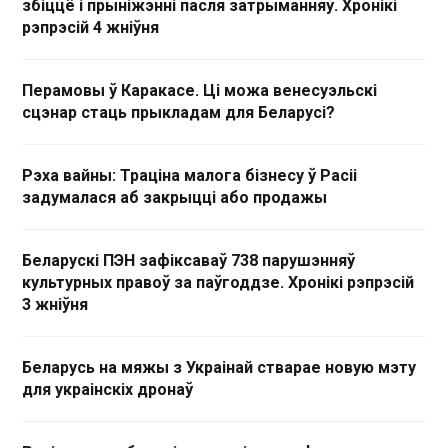
збіццё і прыніжэнні пасля затрыманняў. Хронікі
рэпрэсій 4 жніўня
Перамовы ў Каракасе. Ці можа венесуэльскі
сцэнар стаць прыкладам для Беларусі?
Рэха вайны: Траціна малога бізнесу ў Расіі
задумалася аб закрыцці або продажы
Беларускі ПЭН зафіксаваў 738 парушэнняў
культурных правоў за паўгоддзе. Хронікі рэпрэсій
3 жніўня
Беларусь на мяжы з Украінай стварае новую мэту
для украінскіх дронаў