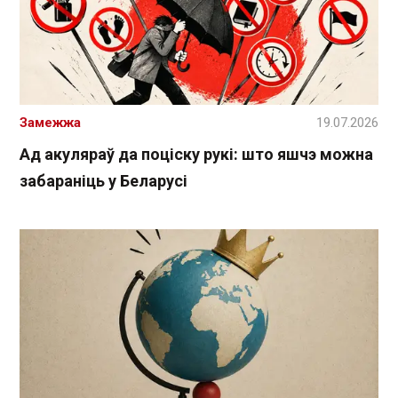
Замежжа
19.07.2026
Ад акуляраў да поціску рукі: што яшчэ можна
забараніць у Беларусі