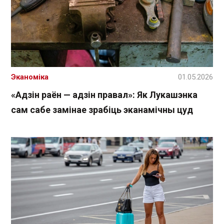
Эканоміка
01.05.2026
«Адзін раён — адзін правал»: Як Лукашэнка
сам сабе замінае зрабіць эканамічны цуд