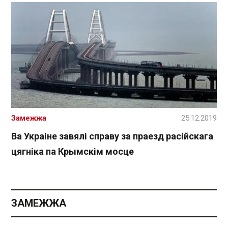
Замежжа
25.12.2019
Ва Украіне завялі справу за праезд расійскага
цягніка па Крымскім мосце
ЗАМЕЖЖА