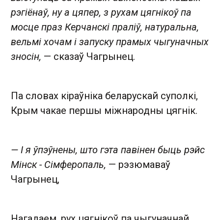
рэгіёнаў, ну а цяпер, з рухам цягнікоў па
мосце праз Керчанскі праліў, натуральна,
вельмі хочам і запуску прамых чыгуначных
зносін,
— сказаў Чагрынец.
Па словах кіраўніка беларускай суполкі,
Крым чакае першы міжнародны цягнік.
— І я ўпэўнены, што гэта павінен быць рэйс
Мінск - Сімферопаль,
— рэзюмаваў
Чагрынец,
Нагадаем, рух цягнікоў па чыгуначнай