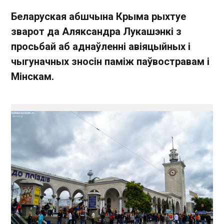
Беларуская абшчына Крыма рыхтуе
зварот да Аляксандра Лукашэнкі з
просьбай аб аднаўленні авіяцыйных і
чыгуначных зносін паміж паўвостравам і
Мінскам.