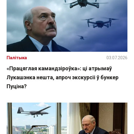
Палітыка
03.07.2026
«Працяглая камандзіроўка»: ці атрымаў
Лукашэнка нешта, апроч экскурсіі ў бункер
Пуціна?