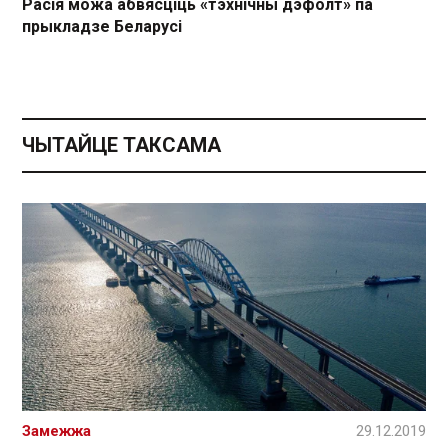
Расія можа абвясціць «тэхнічны дэфолт» па
прыкладзе Беларусі
ЧЫТАЙЦЕ ТАКСАМА
Замежжа
29.12.2019