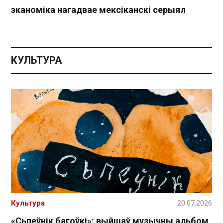
эканоміка нагадвае мексіканскі серыял
КУЛЬТУРА
Культура
20.07.2026
«Сьпеўнік багоўкі»: выйшаў музычны альбом