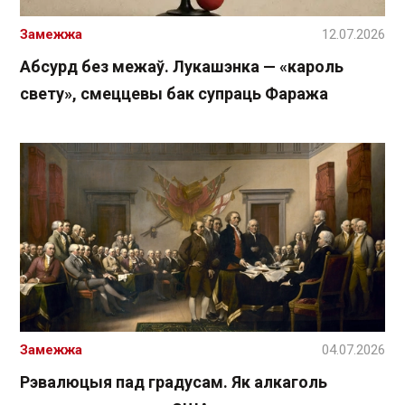
Замежжа
12.07.2026
Абсурд без межаў. Лукашэнка — «кароль
свету», смеццевы бак супраць Фаража
Замежжа
04.07.2026
Рэвалюцыя пад градусам. Як алкаголь