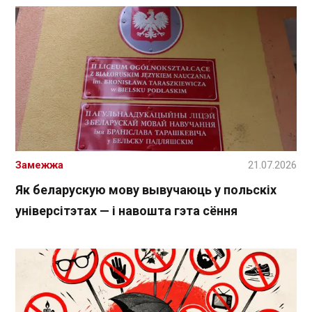
Замежжа
21.07.2026
Як беларускую мову вывучаюць у польскіх
універсітэтах — і навошта гэта сёння