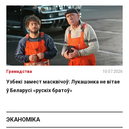
Грамадства
10.07.2026
Узбекі замест масквічоў: Лукашэнка не вітае
ў Беларусі «рускіх братоў»
ЭКАНОМІКА