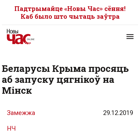
Падтрымайце «Новы Час» сёння!
Каб было што чытаць заўтра
Беларусы Крыма просяць
аб запуску цягнікоў на
Мінск
Замежжа
29.12.2019
НЧ