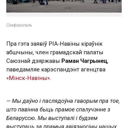
Сімферопаль
Пра гэта заявіў РІА-Навіны кіраўнік
абшчыны, член грамадскай палаты
Саюзнай дзяржавы
Раман Чагрынец
,
паведамляе карэспандэнт агенцтва
«Мінск-Навіны».
— Мы даўно і паслядоўна гаворым пра тое,
што павінна быць прамое спалучэнне з
Беларуссю. Мы выступалі і будзем
выступаць за прамыя авіязносіны нашых