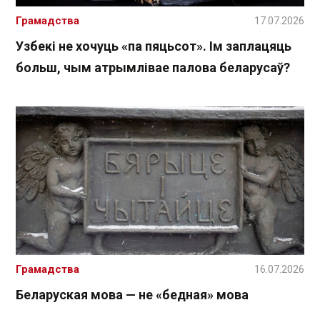
Грамадства
17.07.2026
Узбекі не хочуць «па пяцьсот». Ім заплацяць
больш, чым атрымлівае палова беларусаў?
Грамадства
16.07.2026
Беларуская мова — не «бедная» мова