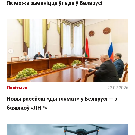
Як можа зьмяніцца ўлада ў Беларусі
Палітыка
22.07.2026
Новы расейскі «дыплямат» у Беларусі — з
баявікоў «ЛНР»