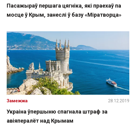
Пасажыраў першага цягніка, які праехаў па
мосце ў Крым, занеслі ў базу «Міратворца»
Замежжа
28.12.2019
Украіна ўпершыню спагнала штраф за
авіяпералёт над Крымам