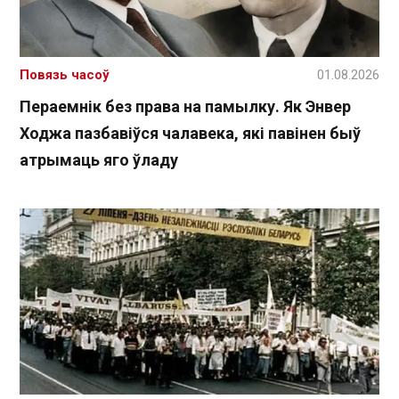
Повязь часоў
01.08.2026
Пераемнік без права на памылку. Як Энвер
Ходжа пазбавіўся чалавека, які павінен быў
атрымаць яго ўладу