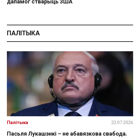
дапамог стварыць ЗША
ПАЛІТЫКА
Палітыка
22.07.2026
Пасьля Лукашэнкі – не абавязкова свабода.