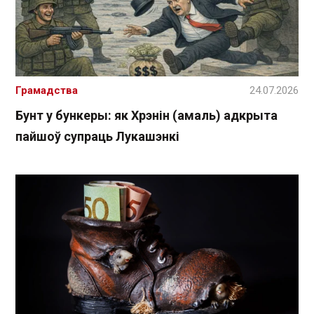
Грамадства
24.07.2026
Бунт у бункеры: як Хрэнін (амаль) адкрыта
пайшоў супраць Лукашэнкі