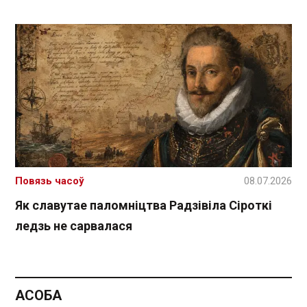
Повязь часоў
08.07.2026
Як славутае паломніцтва Радзівіла Сіроткі
ледзь не сарвалася
АСОБА