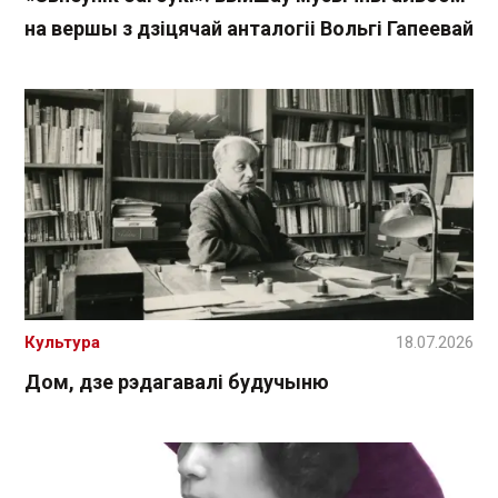
на вершы з дзіцячай анталогіі Вольгі Гапеевай
Культура
18.07.2026
Дом, дзе рэдагавалі будучыню