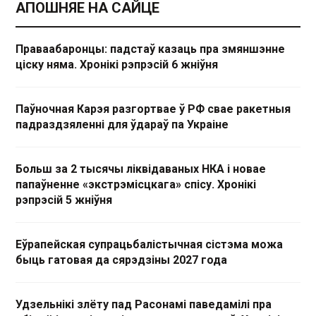
АПОШНЯЕ НА САЙЦЕ
Праваабаронцы: падстаў казаць пра змяншэнне
ціску няма. Хронікі рэпрэсій 6 жніўня
Паўночная Карэя разгортвае ў РФ свае ракетныя
падраздзяленні для ўдараў па Украіне
Больш за 2 тысячы ліквідаваных НКА і новае
папаўненне «экстрэмісцкага» спісу. Хронікі
рэпрэсій 5 жніўня
Еўрапейская супрацьбалістычная сістэма можа
быць гатовая да сярэдзіны 2027 года
Удзельнікі злёту пад Расонамі паведамілі пра