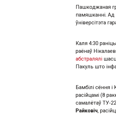
Пашкоджаная гр
памяшканні. Ад
ўніверсітэта гар
Каля 4:30 рані
раёнаў Нікалае
абстралялі
шасц
Пакуль што інфа
Бамбілі сёння і
расійцамі (8 рак
самалётаў ТУ-2
Райковіч
, расій