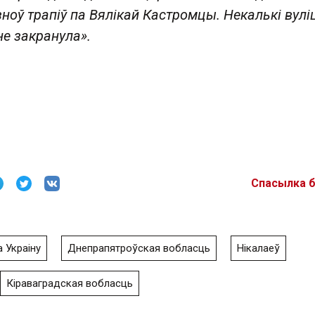
ноў трапіў па Вялікай Кастромцы. Некалькі вулі
не закранула».
Спасылка 
 Украіну
Днепрапятроўская вобласць
Нікалаеў
Кіраваградская вобласць