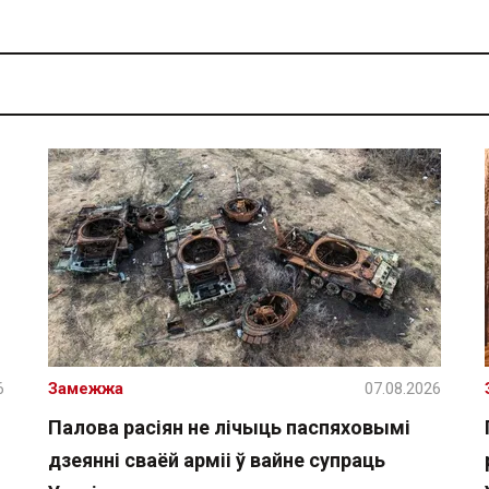
6
Замежжа
07.08.2026
Палова расіян не лічыць паспяховымі
дзеянні сваёй арміі ў вайне супраць