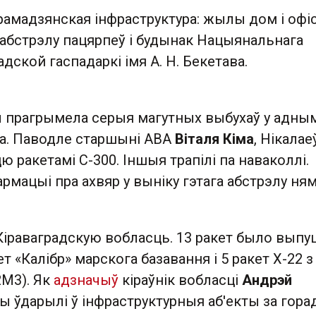
амадзянская інфраструктура: жылы дом і офі
 абстрэлу пацярпеў і будынак Нацыянальнага
адской гаспадаркі імя А. Н. Бекетава.
цы прагрымела серыя магутных выбухаў у адны
ва. Паводле старшыні АВА
Віталя Кіма
, Нікалае
ю ракетамі С-300. Іншыя трапілі па наваколлі.
рмацыі пра ахвяр у выніку гэтага абстрэлу ням
 Кіраваградскую вобласць. 13 ракет было вып
ет «Калібр» марскога базавання і 5 ракет Х-22 з
2М3). Як
адзначыў
кіраўнік вобласці
Андрэй
цы ўдарылі ў інфраструктурныя аб'екты за гор