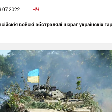
3.07.2022
НЧ
асійскія войскі абстралялі шэраг украінскіх га