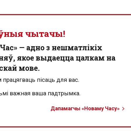
ўныя чытачы!
Час» — адно з нешматлікіх
яў, якое выдаецца цалкам на
скай мове.
 працягваць пісаць для вас.
льмі важная ваша падтрымка.
Дапамагчы «Новаму Часу»