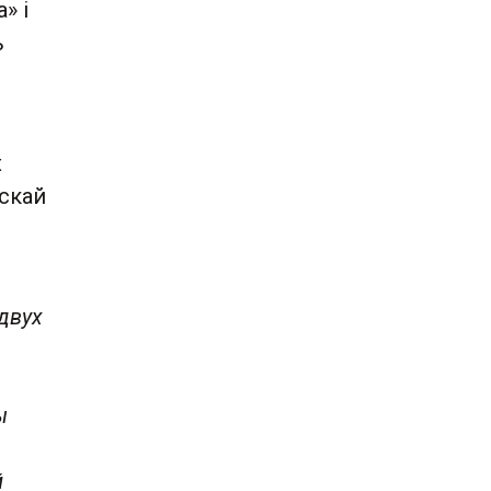
» і
ь
х
скай
 двух
ы
й