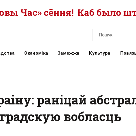
вы Час» сёння!
Каб было шт
адства
Эканоміка
Замежжа
Культура
Повязь
раіну: раніцай абстра
аградскую вобласць