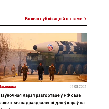
Больш публікацый па тэме
Замежжа
06.08.2026
Паўночная Карэя разгортвае ў РФ свае
ракетныя падраздзяленні для ўдараў па