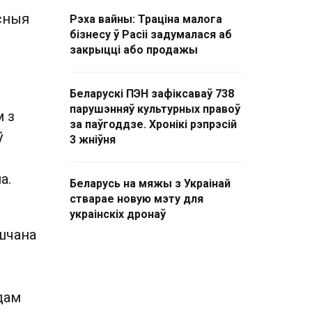
сныя
Рэха вайны: Траціна малога
бізнесу ў Расіі задумалася аб
закрыцці або продажы
Беларускі ПЭН зафіксаваў 738
парушэнняў культурных правоў
м з
за паўгоддзе. Хронікі рэпрэсій
ў
3 жніўня
а.
Беларусь на мяжы з Украінай
стварае новую мэту для
украінскіх дронаў
ушчана
адам