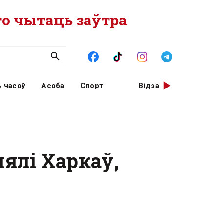
о чытаць заўтра
 часоў
Асоба
Спорт
Відэа
лялі Харкаў,