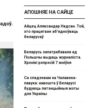
АПОШНЯЕ НА САЙЦЕ
радоў.
Айцец Аляксандар Надсан. Той,
хто працягвае аб'ядноўваць
беларусаў
Беларусь запатрабавала ад
Польшчы выдаць журналіста.
Хронікі рэпрэсій 7 жніўня
Са спадзевам на Чалавека-
павука: навошта ў Беларусі
будуюць патэнцыйныя мэты
для Украіны