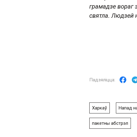
грамадзе вораг з
святла. Людзей 
Харкаў
Напад на
пакетны абстрэл