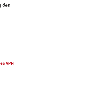
ц без
без VPN