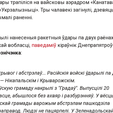
дары трапіліся на вайсковы аэрадром «Канатава
 «Укрзалызныці». Тры чалавекі загінулі, дзевяц
малі раненні.
былі нанесеныя ракетныя ўдары па двух раёна
ай вобласці,
паведаміў
кіраўнік Днепрапятроў
эзнічэнка
:
ывог і абстрэлаў... Расійскія войскі ўдарылі па
 — Нікапальскім і Крыварожскім.
скую грамаду накрылі з "Градаў". Выпусцілі 20
асце, абышлося без ахвяр і разбурэнняў. У вёсц
скай грамады варожым абстрэлам пашкодзіла
азаправод. Людзі не пацярпелі. У Зеленадольска