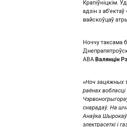
Крапіўніцкім. У
адзін з аб'ектаў
вайскоўцаў атры
Ноччу таксама 
Днепрапятроўск
АВА
Валянцін Р
«Ноч зацяжных тр
раёнах вобласці
Чэрвоногрыгораў
снарадаў. На шч
Анаўка Шырокаў
электрасеткі і г