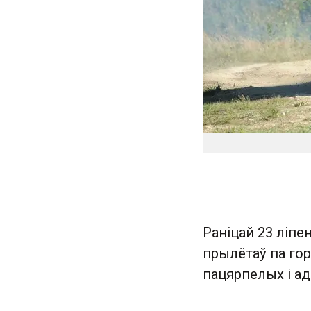
Раніцай 23 ліпе
прылётаў па гор
пацярпелых і ад