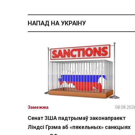
НАПАД НА УКРАІНУ
Замежжа
08.08.202
Сенат ЗША падтрымаў законапраект
Ліндсі Грэма аб «пякельных» санкцыях