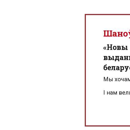
Шано
«Новы 
выданн
белару
Мы хочам
І нам ве