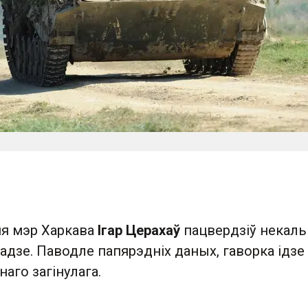
ня мэр Харкава
Ігар Церахаў
пацвердзіў некаль
адзе. Паводле папярэдніх даных, гаворка ідзе 
наго загінулага.