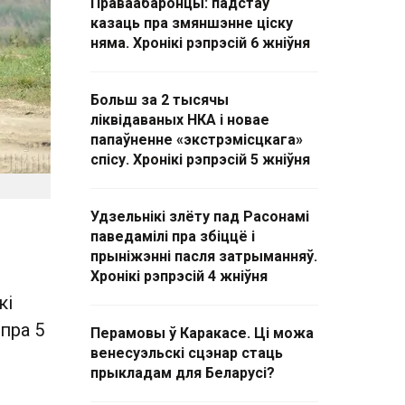
Праваабаронцы: падстаў
казаць пра змяншэнне ціску
няма. Хронікі рэпрэсій 6 жніўня
Больш за 2 тысячы
ліквідаваных НКА і новае
папаўненне «экстрэмісцкага»
спісу. Хронікі рэпрэсій 5 жніўня
Удзельнікі злёту пад Расонамі
паведамілі пра збіццё і
прыніжэнні пасля затрыманняў.
Хронікі рэпрэсій 4 жніўня
кі
пра 5
Перамовы ў Каракасе. Ці можа
венесуэльскі сцэнар стаць
прыкладам для Беларусі?