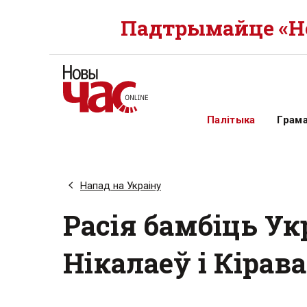
Падтрымайце «Но
Палітыка
Грам
Напад на Украіну
Расія бамбіць Ук
Нікалаеў і Кірав