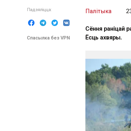
Палітыка
2
Сёння раніцай р
Ёсць ахвяры.
Спасылка без VPN