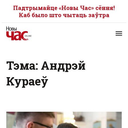
Падтрымайце «Новы Час» сёння!
Каб было што чытаць заўтра
Тэма: Андрэй
Кураеў