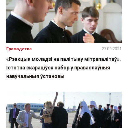
Грамадства
27.09.2021
«Рэакцыя моладзі на палітыку мітрапалітаў».
Істотна скараціўся набор у праваслаўныя
навучальныя ўстановы