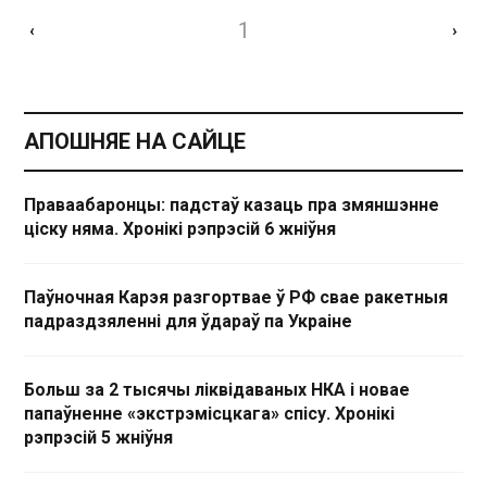
1
‹
›
АПОШНЯЕ НА САЙЦЕ
Праваабаронцы: падстаў казаць пра змяншэнне
ціску няма. Хронікі рэпрэсій 6 жніўня
Паўночная Карэя разгортвае ў РФ свае ракетныя
падраздзяленні для ўдараў па Украіне
Больш за 2 тысячы ліквідаваных НКА і новае
папаўненне «экстрэмісцкага» спісу. Хронікі
рэпрэсій 5 жніўня