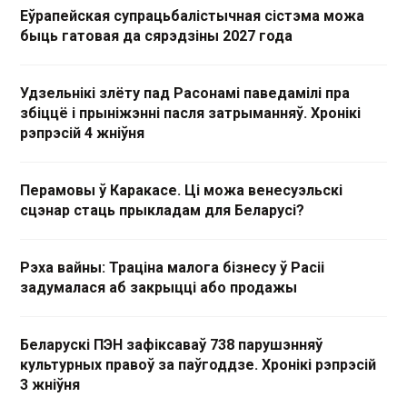
Еўрапейская супрацьбалістычная сістэма можа
быць гатовая да сярэдзіны 2027 года
Удзельнікі злёту пад Расонамі паведамілі пра
збіццё і прыніжэнні пасля затрыманняў. Хронікі
рэпрэсій 4 жніўня
Перамовы ў Каракасе. Ці можа венесуэльскі
сцэнар стаць прыкладам для Беларусі?
Рэха вайны: Траціна малога бізнесу ў Расіі
задумалася аб закрыцці або продажы
Беларускі ПЭН зафіксаваў 738 парушэнняў
культурных правоў за паўгоддзе. Хронікі рэпрэсій
3 жніўня