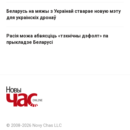
Беларусь на мяжы з Украінай стварае новую мэту
для украінскіх дронаў
Расія можа абвясціць «тэхнічны дэфолт» па
прыкладзе Беларусі
© 2008-2026 Novy Chas LLC