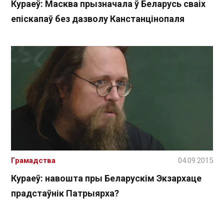
Кураеў: Масква прызначала ў Беларусь сваіх
епіскапаў без дазволу Канстанцінопаля
Грамадства
04.09.2015
Кураеў: навошта пры Беларускім Экзархаце
прадстаўнік Патрыярха?