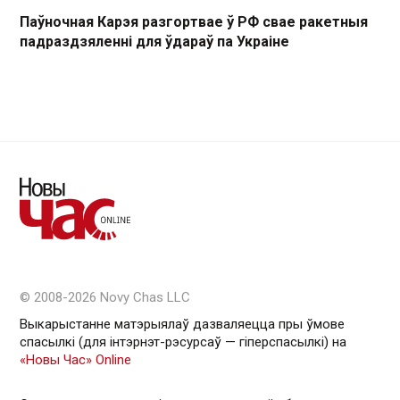
Паўночная Карэя разгортвае ў РФ свае ракетныя
падраздзяленні для ўдараў па Украіне
© 2008-2026 Novy Chas LLC
Выкарыстанне матэрыялаў дазваляецца пры ўмове
спасылкі (для інтэрнэт-рэсурсаў — гiперспасылкi) на
«Новы Час» Online