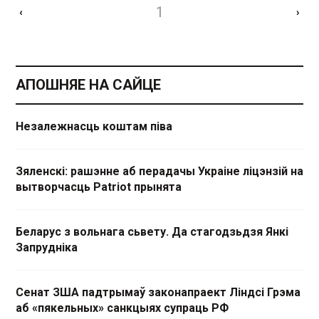
1
‹
›
АПОШНЯЕ НА САЙЦЕ
Незалежнасць коштам піва
Зяленскі: рашэнне аб перадачы Украіне ліцэнзій на
вытворчасць Patriot прынята
Беларус з вольнага сьвету. Да стагодзьдзя Янкі
Запрудніка
Сенат ЗША падтрымаў законапраект Ліндсі Грэма
аб «пякельных» санкцыях супраць РФ