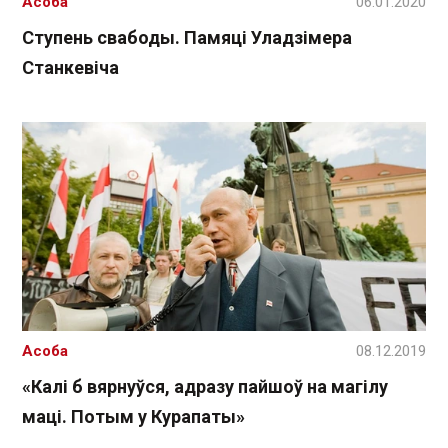
Асоба
06.01.2020
Ступень свабоды. Памяці Уладзімера
Станкевіча
Асоба
08.12.2019
«Калі б вярнуўся, адразу пайшоў на магілу
маці. Потым у Курапаты»