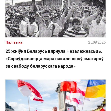
Палітыка
25.08.2025
25 жніўня Беларусь вярнула Незалежнасьць.
«Спраўджваецца мара пакаленьняў змагароў
за свабоду беларускага народа»