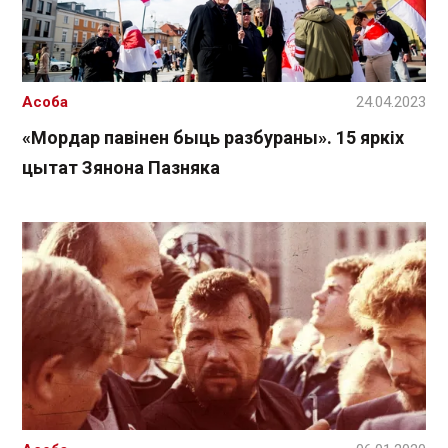
Асоба
24.04.2023
«Мордар павінен быць разбураны». 15 яркіх
цытат Зянона Пазняка