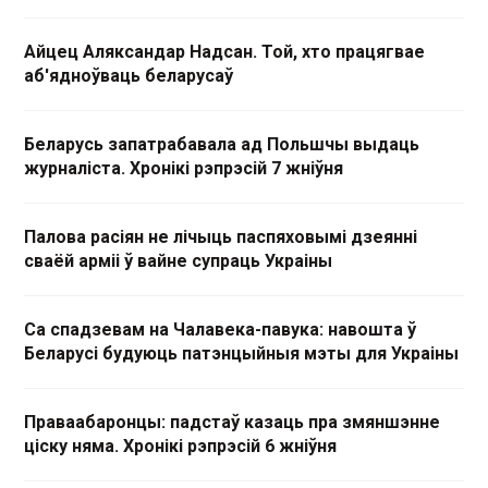
Айцец Аляксандар Надсан. Той, хто працягвае
аб'ядноўваць беларусаў
Беларусь запатрабавала ад Польшчы выдаць
журналіста. Хронікі рэпрэсій 7 жніўня
Палова расіян не лічыць паспяховымі дзеянні
сваёй арміі ў вайне супраць Украіны
Са спадзевам на Чалавека-павука: навошта ў
Беларусі будуюць патэнцыйныя мэты для Украіны
Праваабаронцы: падстаў казаць пра змяншэнне
ціску няма. Хронікі рэпрэсій 6 жніўня