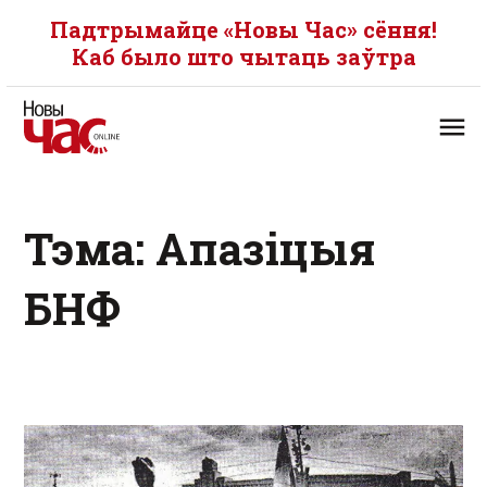
Падтрымайце «Новы Час» сёння!
Каб было што чытаць заўтра
Тэма: Апазіцыя
БНФ