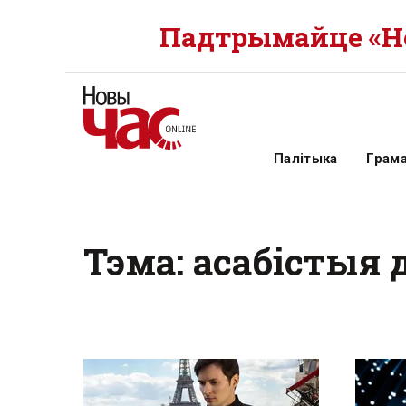
Падтрымайце «Но
Палітыка
Грам
Тэма: асабістыя