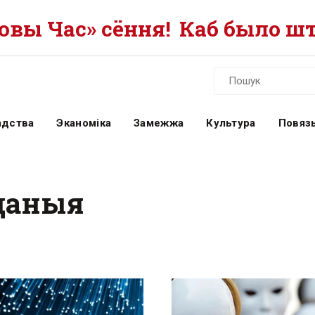
вы Час» сёння!
Каб было шт
адства
Эканоміка
Замежжа
Культура
Повязь
 даныя