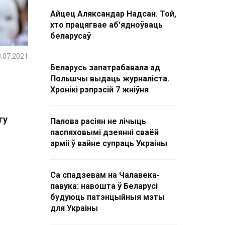
Айцец Аляксандар Надсан. Той,
хто працягвае аб'ядноўваць
беларусаў
.07.2021
Беларусь запатрабавала ад
Польшчы выдаць журналіста.
Хронікі рэпрэсій 7 жніўня
гу
Палова расіян не лічыць
паспяховымі дзеянні сваёй
арміі ў вайне супраць Украіны
Са спадзевам на Чалавека-
павука: навошта ў Беларусі
будуюць патэнцыйныя мэты
для Украіны