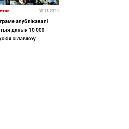
ства
30.11.2020
граме апублікавалі
стыя даныя 10 000
скіх сілавікоў