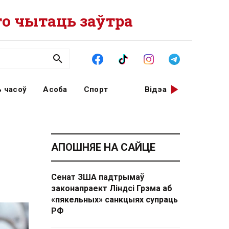
о чытаць заўтра
 часоў
Асоба
Спорт
Відэа
АПОШНЯЕ НА САЙЦЕ
Сенат ЗША падтрымаў
законапраект Ліндсі Грэма аб
«пякельных» санкцыях супраць
РФ