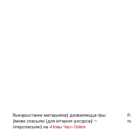
Выкарыстанне матэрыялаў дазваляецца пры
Р
ўмове спасылкі (для інтэрнэт-рэсурсаў —
п
гiперспасылкi) на
«Новы Час» Online