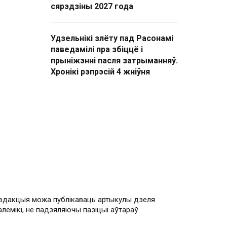
сярэдзіны 2027 года
Удзельнікі злёту пад Расонамі
паведамілі пра збіццё і
прыніжэнні пасля затрыманняў.
Хронікі рэпрэсій 4 жніўня
эдакцыя можа публікаваць артыкулы дзеля
алемікі, не падзяляючы пазіцыі аўтараў