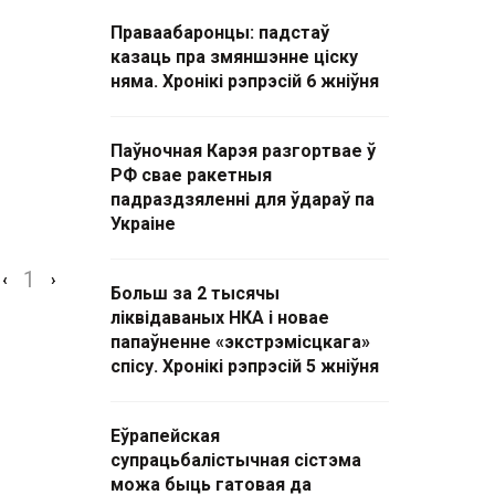
Праваабаронцы: падстаў
казаць пра змяншэнне ціску
няма. Хронікі рэпрэсій 6 жніўня
Паўночная Карэя разгортвае ў
РФ свае ракетныя
падраздзяленні для ўдараў па
Украіне
1
‹
›
Больш за 2 тысячы
ліквідаваных НКА і новае
папаўненне «экстрэмісцкага»
спісу. Хронікі рэпрэсій 5 жніўня
Еўрапейская
супрацьбалістычная сістэма
можа быць гатовая да