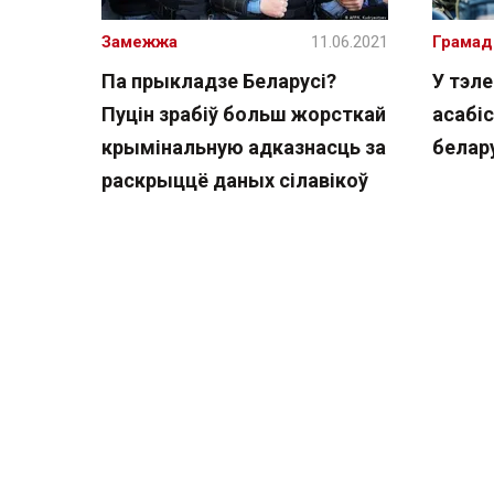
Замежжа
11.06.2021
Грамад
Па прыкладзе Беларусі?
У тэле
Пуцін зрабіў больш жорсткай
асабі
крымінальную адказнасць за
белару
раскрыццё даных сілавікоў