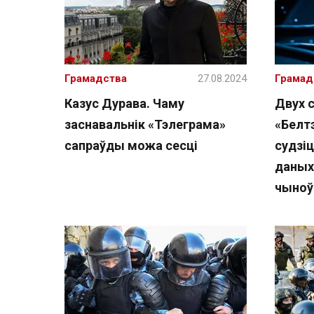
Грамадства
27.08.2024
Грамад
Казус Дурава. Чаму
Двух 
заснавальнік «Тэлеграма»
«Белт
сапраўды можа сесці
судзіц
даных 
чыноў