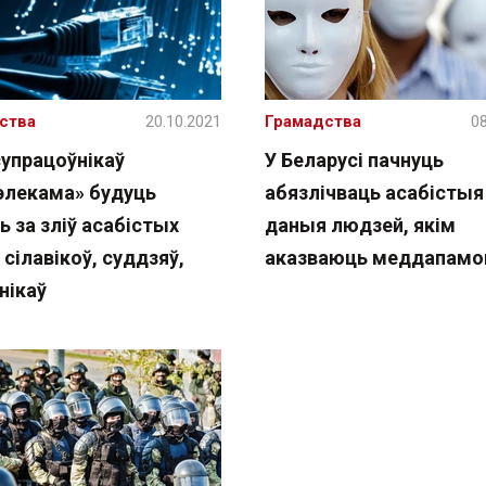
ства
20.10.2021
Грамадства
08
супрацоўнікаў
У Беларусі пачнуць
элекама» будуць
абязлічваць асабістыя
ь за зліў асабістых
даныя людзей, якім
сілавікоў, суддзяў,
аказваюць меддапамо
нікаў