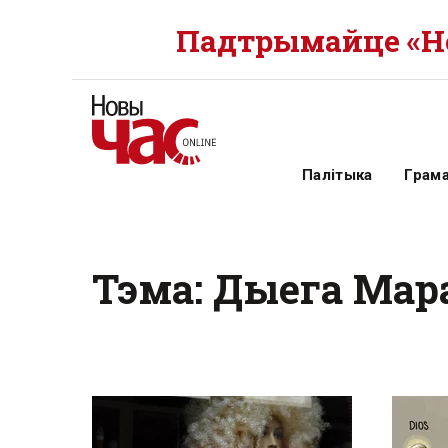
Падтрымайце «Но
Палітыка
Грам
Тэма: Дыега Мар