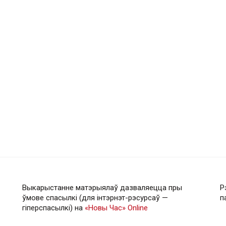
Выкарыстанне матэрыялаў дазваляецца пры
Р
ўмове спасылкі (для інтэрнэт-рэсурсаў —
п
гiперспасылкi) на
«Новы Час» Online