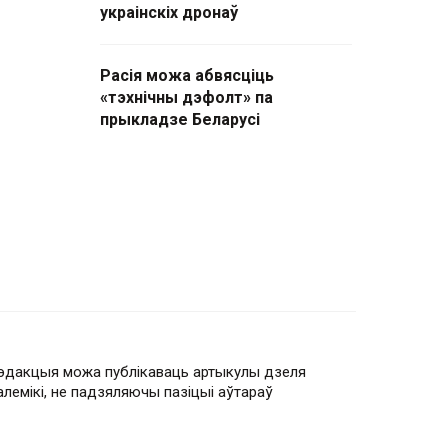
украінскіх дронаў
Расія можа абвясціць
«тэхнічны дэфолт» па
прыкладзе Беларусі
эдакцыя можа публікаваць артыкулы дзеля
алемікі, не падзяляючы пазіцыі аўтараў