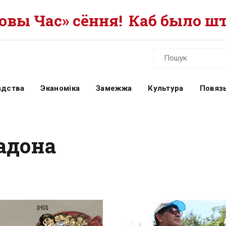
вы Час» сёння!
Каб было шт
адства
Эканоміка
Замежжа
Культура
Повязь
адона