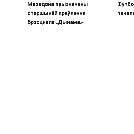
Марадона прызначаны
Футбо
старшынёй праўлення
пачал
брэсцкага «Дынама»