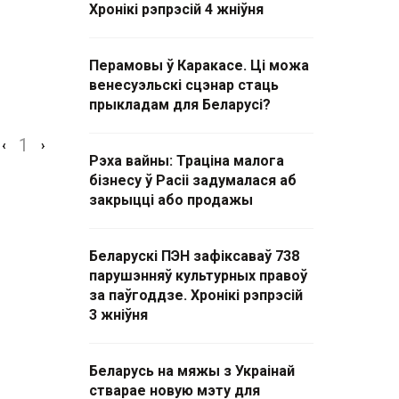
Хронікі рэпрэсій 4 жніўня
Перамовы ў Каракасе. Ці можа
венесуэльскі сцэнар стаць
прыкладам для Беларусі?
1
‹
›
Рэха вайны: Траціна малога
бізнесу ў Расіі задумалася аб
закрыцці або продажы
Беларускі ПЭН зафіксаваў 738
парушэнняў культурных правоў
за паўгоддзе. Хронікі рэпрэсій
3 жніўня
Беларусь на мяжы з Украінай
стварае новую мэту для