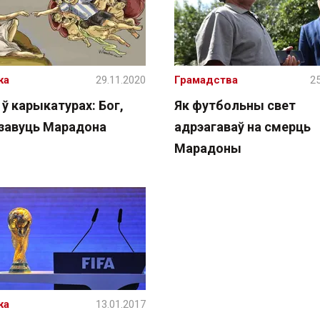
жа
29.11.2020
Грамадства
25
ў карыкатурах: Бог,
Як футбольны свет
 завуць Марадона
адрэагаваў на смерць
Марадоны
жа
13.01.2017