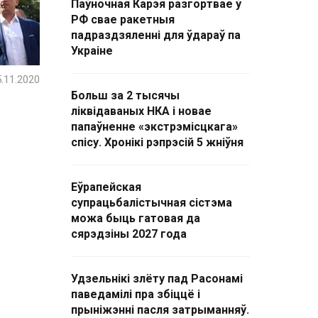
Паўночная Карэя разгортвае ў
РФ свае ракетныя
падраздзяленні для ўдараў па
Украіне
.11.2020
Больш за 2 тысячы
ліквідаваных НКА і новае
папаўненне «экстрэмісцкага»
спісу. Хронікі рэпрэсій 5 жніўня
Еўрапейская
супрацьбалістычная сістэма
можа быць гатовая да
сярэдзіны 2027 года
Удзельнікі злёту пад Расонамі
паведамілі пра збіццё і
прыніжэнні пасля затрыманняў.