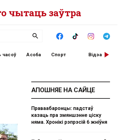
о чытаць заўтра
 часоў
Асоба
Спорт
Відэа
АПОШНЯЕ НА САЙЦЕ
Праваабаронцы: падстаў
казаць пра змяншэнне ціску
няма. Хронікі рэпрэсій 6 жніўня