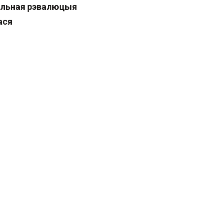
льная рэвалюцыя
ася