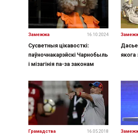
Замежжа
16.10.2024
Замеж
Сусветныя цікавосткі:
Дасье 
паўночнакарэйскі Чарнобыль
якога
і мізагінія па-за законам
Грамадства
16.05.2018
Замеж