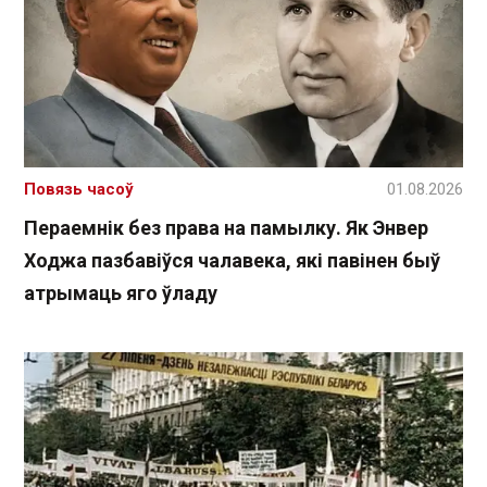
Повязь часоў
01.08.2026
Пераемнік без права на памылку. Як Энвер
Ходжа пазбавіўся чалавека, які павінен быў
атрымаць яго ўладу