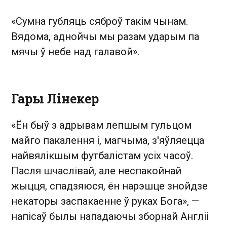
«Сумна губляць сяброў такім чынам.
Вядома, аднойчы мы разам ударым па
мячы ў небе над галавой».
Гары Лінекер
«Ён быў з адрывам лепшым гульцом
майго пакалення і, магчыма, з'яўляецца
найвялікшым футбалістам усіх часоў.
Пасля шчаслівай, але неспакойнай
жыцця, спадзяюся, ён нарэшце знойдзе
некаторы заспакаенне ў руках Бога», —
напісаў былы нападаючы зборнай Англіі