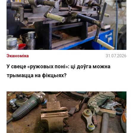
Эканоміка
31.07.2026
У свеце «ружовых поні»: ці доўга можна
трымацца на фікцыях?