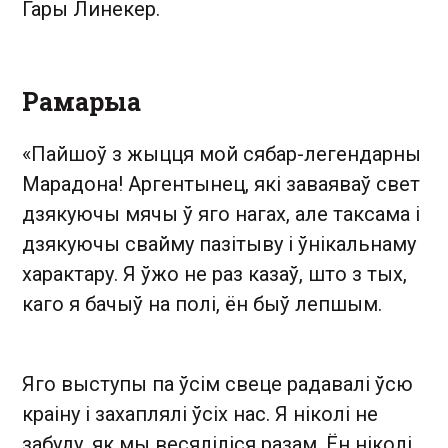
Гары Линекер.
Рамарыа
«Пайшоў з жыцця мой сябар-легендарны
Марадона! Аргентынец, які заваяваў свет
дзякуючы мячы ў яго нагах, але таксама і
дзякуючы свайму пазітыву і ўнікальнаму
характару. Я ўжо не раз казаў, што з тых,
каго я бачыў на полі, ён быў лепшым.
Яго выступы па ўсім свеце радавалі ўсю
краіну і захаплялі ўсіх нас. Я ніколі не
забуду, як мы весяліліся разам. Ён ніколі