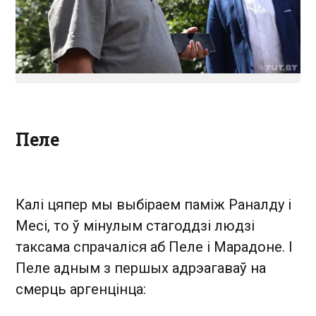
Пеле
Калі цяпер мы выбіраем паміж Раналду і
Месі, то ў мінулым стагоддзі людзі
таксама спрачаліся аб Пеле і Марадоне. І
Пеле адным з першых адрэагаваў на
смерць аргенцінца: