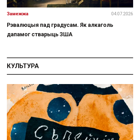
Замежжа
04.07.2026
Рэвалюцыя пад градусам. Як алкаголь
дапамог стварыць ЗША
КУЛЬТУРА