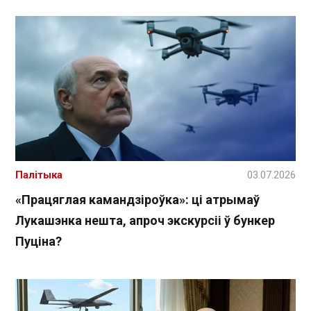
Палітыка
03.07.2026
«Працяглая камандзіроўка»: ці атрымаў
Лукашэнка нешта, апроч экскурсіі ў бункер
Пуціна?