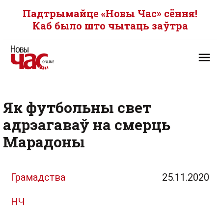
Падтрымайце «Новы Час» сёння!
Каб было што чытаць заўтра
Як футбольны свет
адрэагаваў на смерць
Марадоны
Грамадства
25.11.2020
НЧ