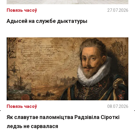
Повязь часоў
27.07.2026
Адысей на службе дыктатуры
Повязь часоў
08.07.2026
Як славутае паломніцтва Радзівіла Сіроткі
Спасылка без VPN
ледзь не сарвалася