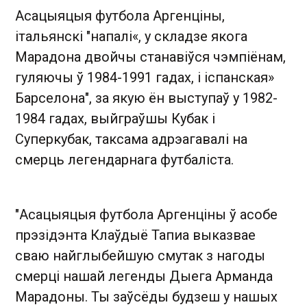
Асацыяцыя футбола Аргенціны,
італьянскі "напалі«, у складзе якога
Марадона двойчы станавіўся чэмпіёнам,
гуляючы ў 1984-1991 гадах, і іспанская»
Барселона", за якую ён выступаў у 1982-
1984 гадах, выйграўшы Кубак і
Суперкубак, таксама адрэагавалі на
смерць легендарнага футбаліста.
"Асацыяцыя футбола Аргенціны ў асобе
прэзідэнта Клаўдыё Тапиа выказвае
сваю найглыбейшую смутак з нагоды
смерці нашай легенды Дыега Арманда
Марадоны. Ты заўсёды будзеш у нашых