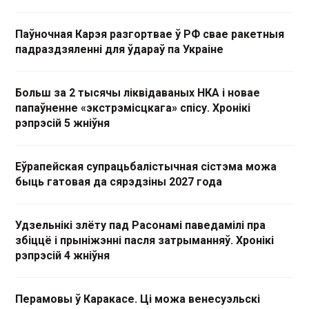
Паўночная Карэя разгортвае ў РФ свае ракетныя
падраздзяленні для ўдараў па Украіне
Больш за 2 тысячы ліквідаваных НКА і новае
папаўненне «экстрэмісцкага» спісу. Хронікі
рэпрэсій 5 жніўня
Еўрапейская супрацьбалістычная сістэма можа
быць гатовая да сярэдзіны 2027 года
Удзельнікі злёту пад Расонамі паведамілі пра
збіццё і прыніжэнні пасля затрыманняў. Хронікі
рэпрэсій 4 жніўня
Перамовы ў Каракасе. Ці можа венесуэльскі