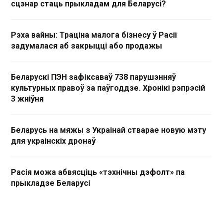
сцэнар стаць прыкладам для Беларусі?
Рэха вайны: Траціна малога бізнесу ў Расіі
задумалася аб закрыцці або продажы
Беларускі ПЭН зафіксаваў 738 парушэнняў
культурных правоў за паўгоддзе. Хронікі рэпрэсій
3 жніўня
Беларусь на мяжы з Украінай стварае новую мэту
для украінскіх дронаў
Расія можа абвясціць «тэхнічны дэфолт» па
прыкладзе Беларусі