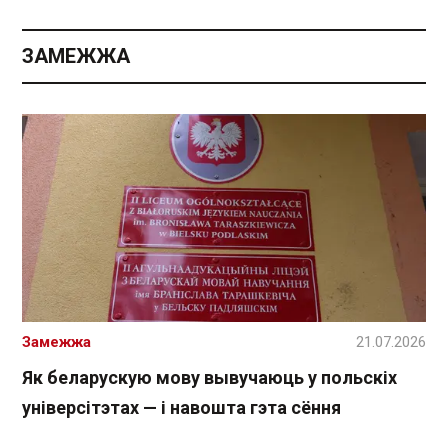
ЗАМЕЖЖА
Замежжа
21.07.2026
Як беларускую мову вывучаюць у польскіх
універсітэтах — і навошта гэта сёння