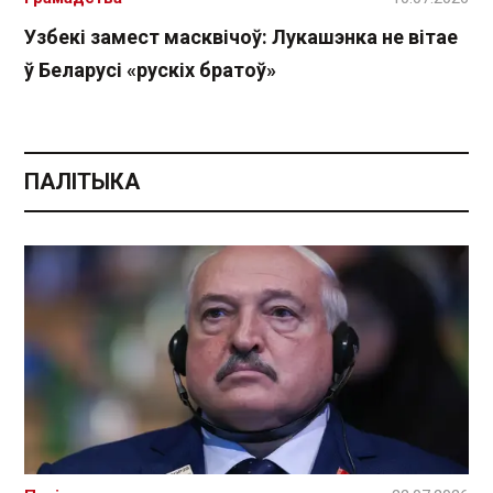
Узбекі замест масквічоў: Лукашэнка не вітае
ў Беларусі «рускіх братоў»
ПАЛІТЫКА