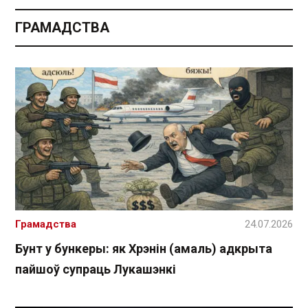
ГРАМАДСТВА
Грамадства
24.07.2026
Бунт у бункеры: як Хрэнін (амаль) адкрыта
пайшоў супраць Лукашэнкі