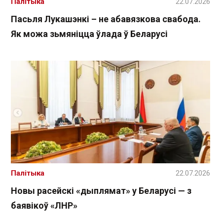
Палітыка
22.07.2026
Пасьля Лукашэнкі – не абавязкова свабода.
Як можа зьмяніцца ўлада ў Беларусі
Палітыка
22.07.2026
Новы расейскі «дыплямат» у Беларусі — з
баявікоў «ЛНР»