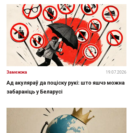
Замежжа
19.07.2026
Ад акуляраў да поціску рукі: што яшчэ можна
забараніць у Беларусі