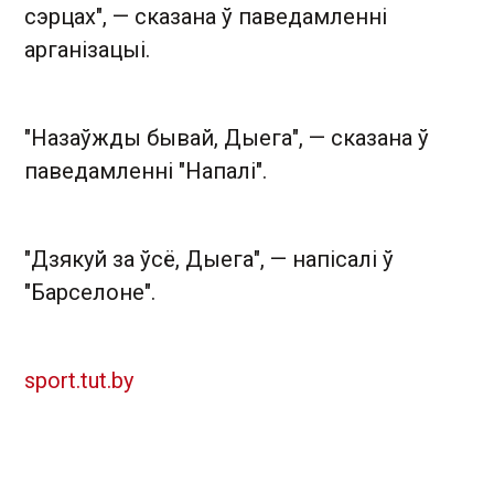
сэрцах", — сказана ў паведамленні
арганізацыі.
"Назаўжды бывай, Дыега", — сказана ў
паведамленні "Напалі".
"Дзякуй за ўсё, Дыега", — напісалі ў
"Барселоне".
sport.tut.by