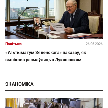
Палітыка
26.06.2026
«Ультыматум Зяленскага» паказаў, як
вынікова размаўляць з Лукашэнкам
ЭКАНОМІКА