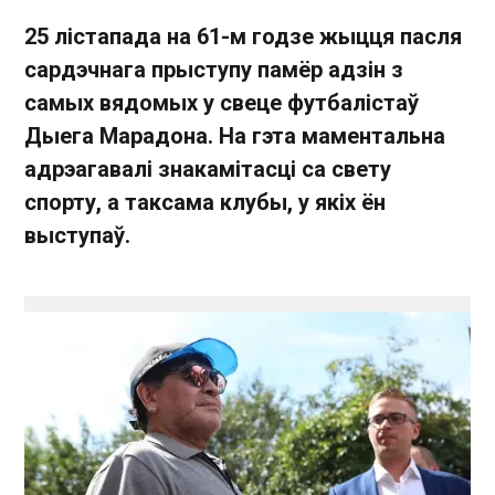
25 лістапада на 61-м годзе жыцця пасля
сардэчнага прыступу памёр адзін з
самых вядомых у свеце футбалістаў
Дыега Марадона. На гэта маментальна
адрэагавалі знакамітасці са свету
спорту, а таксама клубы, у якіх ён
выступаў.