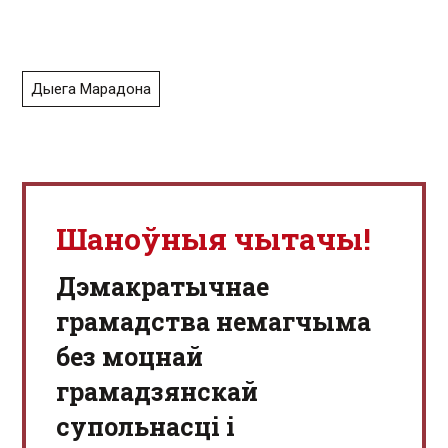
Дыега Марадона
Шаноўныя чытачы!
Дэмакратычнае
грамадства немагчыма
без моцнай
грамадзянскай
супольнасці і