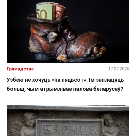
Грамадства
17.07.2026
Узбекі не хочуць «па пяцьсот». Ім заплацяць
больш, чым атрымлівае палова беларусаў?