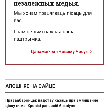
незалежных медыя.
Мы хочам працягваць пісаць для
вас.
І нам вельмі важная ваша
падтрымка.
Дапамагчы «Новаму Часу»
АПОШНЯЕ НА САЙЦЕ
Праваабаронцы: падстаў казаць пра змяншэнне
ціску няма. Хронікі рэпрэсій 6 жніўня