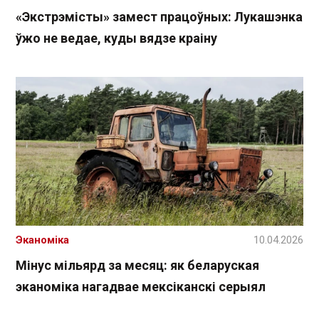
«Экстрэмісты» замест працоўных: Лукашэнка
ўжо не ведае, куды вядзе краіну
Эканоміка
10.04.2026
Мінус мільярд за месяц: як беларуская
эканоміка нагадвае мексіканскі серыял