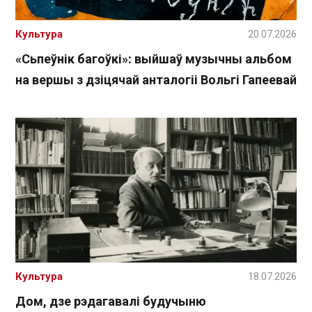
Культура
20.07.2026
«Сьпеўнік багоўкі»: выйшаў музычны альбом
на вершы з дзіцячай анталогіі Вольгі Гапеевай
Культура
18.07.2026
Дом, дзе рэдагавалі будучыню