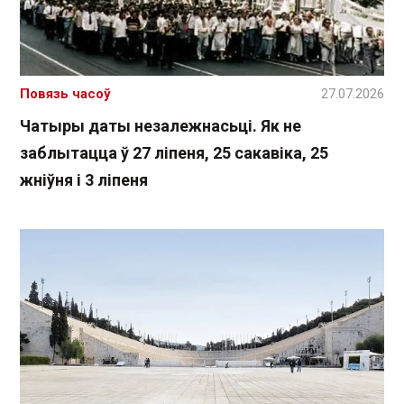
Повязь часоў
27.07.2026
Чатыры даты незалежнасьці. Як не
заблытацца ў 27 ліпеня, 25 сакавіка, 25
жніўня і 3 ліпеня