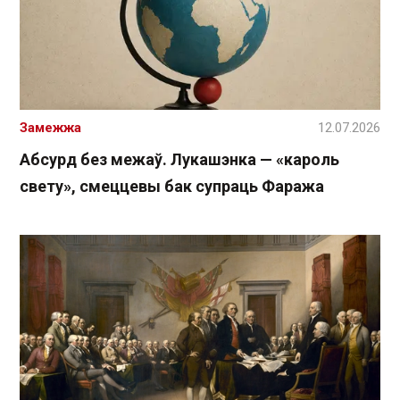
Замежжа
12.07.2026
Абсурд без межаў. Лукашэнка — «кароль
свету», смеццевы бак супраць Фаража