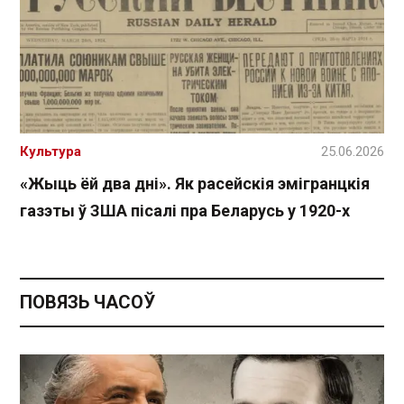
Культура
25.06.2026
«Жыць ёй два дні». Як расейскія эмігранцкія
газэты ў ЗША пісалі пра Беларусь у 1920-х
ПОВЯЗЬ ЧАСОЎ