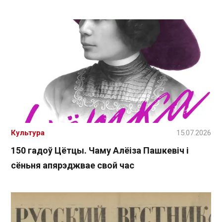
Культура
15.07.2026
150 гадоў Цётцы. Чаму Алёіза Пашкевіч і
сёньня апярэджвае свой час