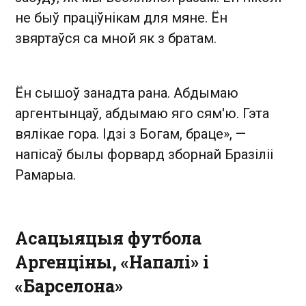
не быў праціўнікам для мяне. Ён
звяртаўся са мной як з братам.
Ён сышоў занадта рана. Абдымаю
аргентынцаў, абдымаю яго сям'ю. Гэта
вялікае гора. Ідзі з Богам, браце», —
напісаў былы форвард зборнай Бразіліі
Рамарыа.
Асацыяцыя футбола
Аргенціны, «Напалі» і
«Барселона»