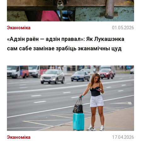
Эканоміка
01.05.2026
«Адзін раён — адзін правал»: Як Лукашэнка
сам сабе замінае зрабіць эканамічны цуд
Эканоміка
17.04.2026