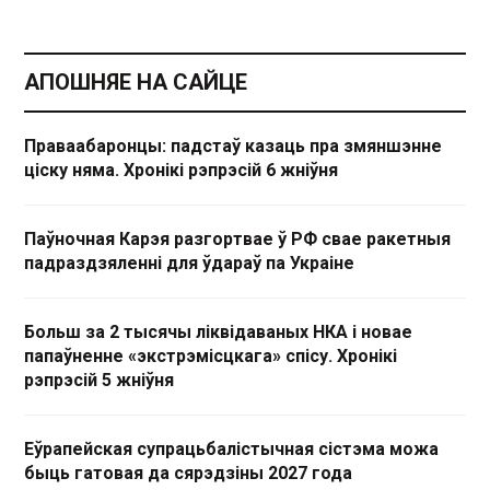
АПОШНЯЕ НА САЙЦЕ
Праваабаронцы: падстаў казаць пра змяншэнне
ціску няма. Хронікі рэпрэсій 6 жніўня
Паўночная Карэя разгортвае ў РФ свае ракетныя
падраздзяленні для ўдараў па Украіне
Больш за 2 тысячы ліквідаваных НКА і новае
папаўненне «экстрэмісцкага» спісу. Хронікі
рэпрэсій 5 жніўня
Еўрапейская супрацьбалістычная сістэма можа
быць гатовая да сярэдзіны 2027 года