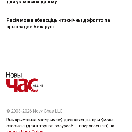
для украінскіх дронаў
Расія можа абвясціць «тэхнічны дэфолт» па
прыкладзе Беларусі
© 2008-2026 Novy Chas LLC
Выкарыстанне матэрыялаў дазваляецца пры ўмове
спасылкі (для інтэрнэт-рэсурсаў — гiперспасылкi) на
«Новы Час» Online