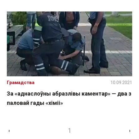
Грамадства
10.09.2021
За «аднаслоўны абразлівы каментар» — два з
паловай гады «хіміі»
1
‹
›