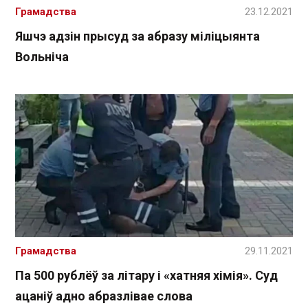
Грамадства
23.12.2021
Яшчэ адзін прысуд за абразу міліцыянта
Вольніча
Грамадства
29.11.2021
Па 500 рублёў за літару і «хатняя хімія». Суд
ацаніў адно абразлівае слова