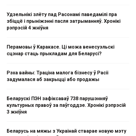
Удзельнікі злёту пад Расонамі паведамілі пра
збіццё і прыніжэнні пасля затрыманняў. Хронікі
рэпрэсій 4 жніўня
Перамовы ў Каракасе. Ці можа венесуэльскі
сцэнар стаць прыкладам для Беларусі?
Рэха вайны: Траціна малога бізнесу ў Расіі
задумалася аб закрыцці або продажы
Беларускі ПЭН зафіксаваў 738 парушэнняў
культурных правоў за паўгоддзе. Хронікі рэпрэсій
3 жніўня
Беларусь на мяжы з Украінай стварае новую мэту