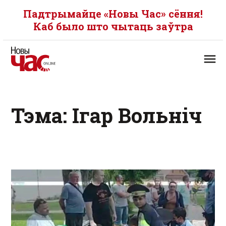
Падтрымайце «Новы Час» сёння!
Каб было што чытаць заўтра
Тэма: Ігар Вольніч