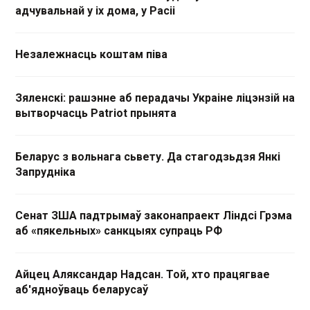
адчувальнай у іх дома, у Расіі
Незалежнасць коштам піва
Зяленскі: рашэнне аб перадачы Украіне ліцэнзій на
вытворчасць Patriot прынята
Беларус з вольнага сьвету. Да стагодзьдзя Янкі
Запрудніка
Сенат ЗША падтрымаў законапраект Ліндсі Грэма
аб «пякельных» санкцыях супраць РФ
Айцец Аляксандар Надсан. Той, хто працягвае
аб'ядноўваць беларусаў