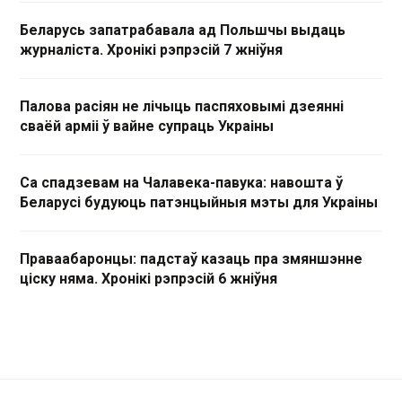
Беларусь запатрабавала ад Польшчы выдаць
журналіста. Хронікі рэпрэсій 7 жніўня
Палова расіян не лічыць паспяховымі дзеянні
сваёй арміі ў вайне супраць Украіны
Са спадзевам на Чалавека-павука: навошта ў
Беларусі будуюць патэнцыйныя мэты для Украіны
Праваабаронцы: падстаў казаць пра змяншэнне
ціску няма. Хронікі рэпрэсій 6 жніўня