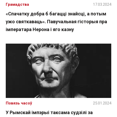
Грамадства
17.03.2024
«Спачатку добра б багацці знайсці, а потым
ужо святкаваць». Павучальная гісторыя пра
імператара Нерона і яго казну
Повязь часоў
25.01.2024
У Рымскай імпэрыі таксама судзілі за