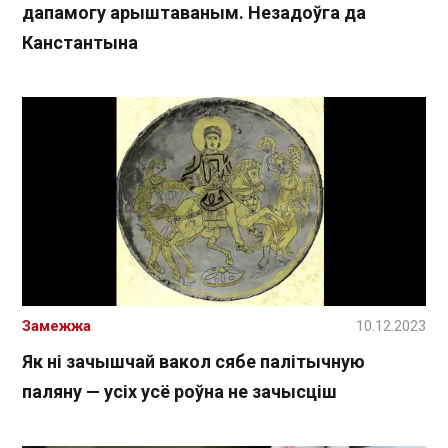
дапамогу арыштаваным. Незадоўга да
Канстантына
Замежжа
10.12.2023
Як ні зачышчай вакол сябе палітычную
паляну — усіх усё роўна не зачысціш