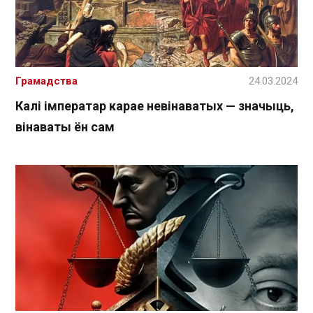
Грамадства
24.03.2024
Калі імператар карае невінаватых — значыць,
вінаваты ён сам