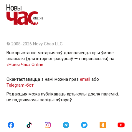
© 2008-2026 Novy Chas LLC
Выкарыстанне матэрыялаў дазваляецца пры ўмове
спасылкі (для інтэрнэт-рэсурсаў — гiперспасылкi) на
«Новы Час» Online
Скантактавацца з намі можна праз
email
або
Telegram-бот
Рэдакцыя можа публікаваць артыкулы дзеля палемікі,
не падзяляючы пазіцыі аўтараў