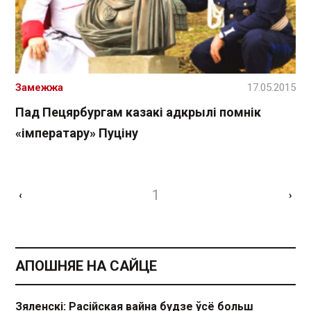
Замежжа
17.05.2015
Пад Пецярбургам казакі адкрылі помнік
«імператару» Пуціну
1
‹
›
АПОШНЯЕ НА САЙЦЕ
Зяленскі: Расійская вайна будзе ўсё больш