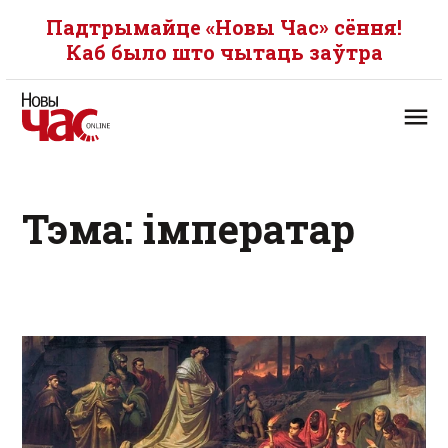
Падтрымайце «Новы Час» сёння!
Каб было што чытаць заўтра
Тэма: імператар