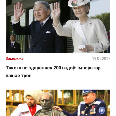
Замежжа
19.05.2017
Такога не здаралася 200 гадоў: імператар
пакіае трон