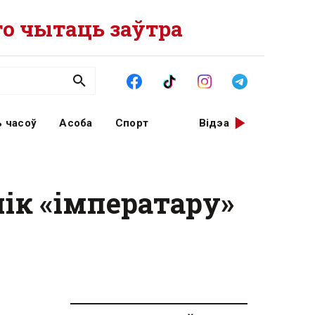
о чытаць заўтра
 часоў
Асоба
Спорт
Відэа
ік «імператару»