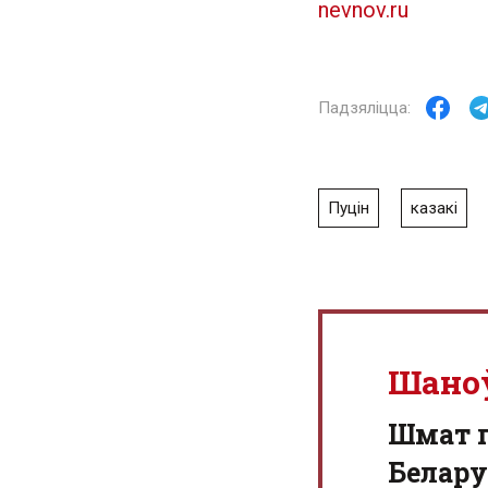
nevnov.ru
Пуцін
казакі
Шано
Шмат г
Белару