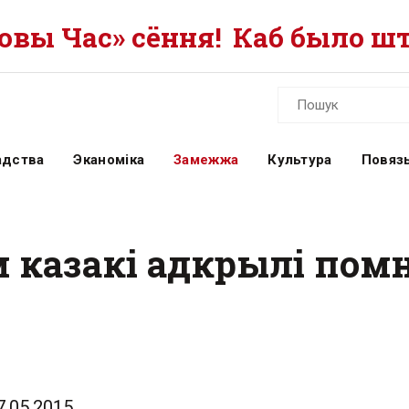
вы Час» сёння!
Каб было шт
адства
Эканоміка
Замежжа
Культура
Повязь
 казакі адкрылі помн
7.05.2015