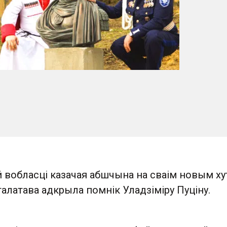
й вобласці казачая абшчына на сваім новым х
алатава адкрыла помнік Уладзіміру Пуціну.