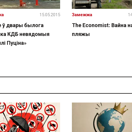
жа
15.05.2015
Замежжа
14
е ў двары былога
The Economist: Вайна н
ка КДБ невядомыя
пляжы
лі Пуціна»