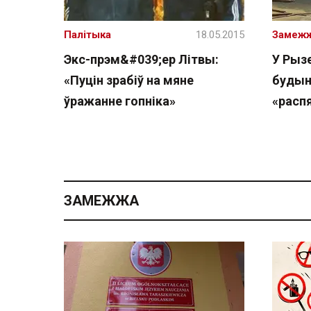
Палітыка
18.05.2015
Замеж
Экс-прэм&#039;ер Літвы:
У Рыз
«Пуцін зрабіў на мяне
будын
ўражанне гопніка»
«распя
ЗАМЕЖЖА