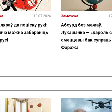
жа
19.07.2026
Замежжа
12
ляраў да поціску рукі:
Абсурд без межаў.
шчэ можна забараніць
Лукашэнка — «кароль с
русі
смеццевы бак супраць
Фаража