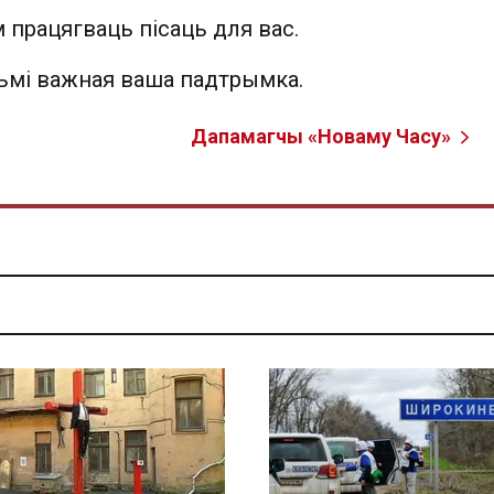
 працягваць пісаць для вас.
льмі важная ваша падтрымка.
Дапамагчы «Новаму Часу»