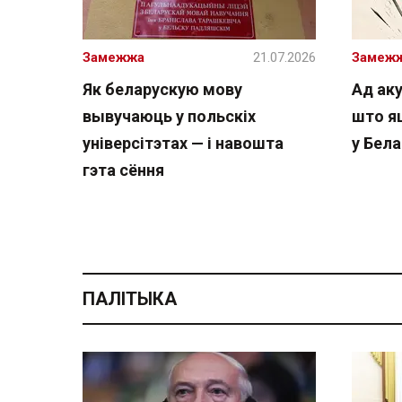
Замежжа
21.07.2026
Замеж
Як беларускую мову
Ад аку
вывучаюць у польскіх
што я
універсітэтах — і навошта
у Бела
гэта сёння
ПАЛІТЫКА