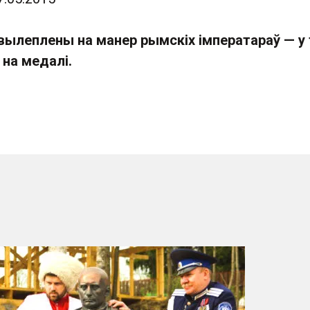
 вылеплены на манер рымскіх імператараў — у 
 на медалі.