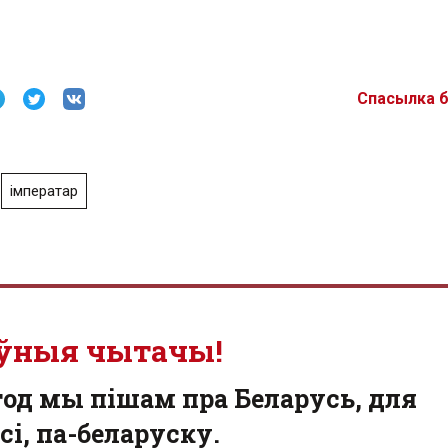
Спасылка 
імператар
ўныя чытачы!
од мы пішам пра Беларусь, для
сі, па-беларуску.