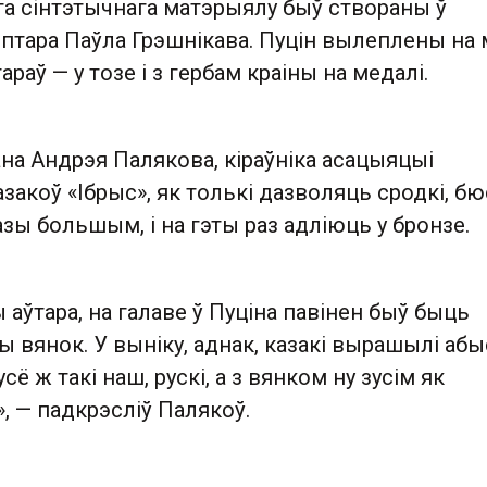
га сінтэтычнага матэрыялу быў створаны ў
ьптара Паўла Грэшнікава. Пуцін вылеплены на
раў — у тозе і з гербам краіны на медалі.
на Андрэя Палякова, кіраўніка асацыяцыі
азакоў «Ібрыс», як толькі дазволяць сродкі, бю
азы большым, і на гэты раз адліюць у бронзе.
аўтара, на галаве ў Пуціна павінен быў быць
вянок. У выніку, аднак, казакі вырашылі абы
усё ж такі наш, рускі, а з вянком ну зусім як
, — падкрэсліў Палякоў.