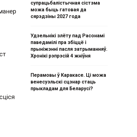
супрацьбалістычная сістэма
можа быць гатовая да
 манер
сярэдзіны 2027 года
Удзельнікі злёту пад Расонамі
паведамілі пра збіццё і
прыніжэнні пасля затрыманняў.
ст
Хронікі рэпрэсій 4 жніўня
Перамовы ў Каракасе. Ці можа
венесуэльскі сцэнар стаць
прыкладам для Беларусі?
сціся