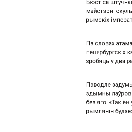
Бюст са штучна
майстэрні скул
рымскіх імперата
Па словах атама
пецярбургскіх к
зробяць у два р
Паводле задумы 
здымны лаўровы 
без яго. «Так ён 
рымлянін будзе»