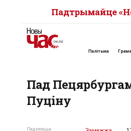
Падтрымайце «Но
Палітыка
Грам
Пад Пецярбургам
Пуціну
Замежжа
1