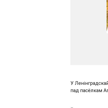
У Ленінградска
пад пасёлкам Аг