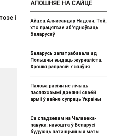
АПОШНЯЕ НА САЙЦЕ
тозе і
Айцец Аляксандар Надсан. Той,
хто працягвае аб'ядноўваць
беларусаў
Беларусь запатрабавала ад
Польшчы выдаць журналіста.
Хронікі рэпрэсій 7 жніўня
Палова расіян не лічыць
паспяховымі дзеянні сваёй
арміі ў вайне супраць Украіны
Са спадзевам на Чалавека-
павука: навошта ў Беларусі
будуюць патэнцыйныя мэты