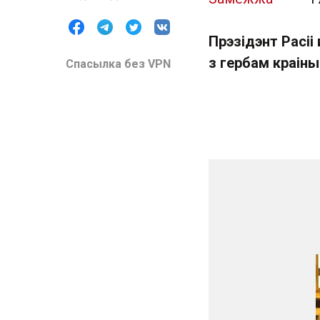
Прэзідэнт Расіі
з гербам краіны
Спасылка без VPN