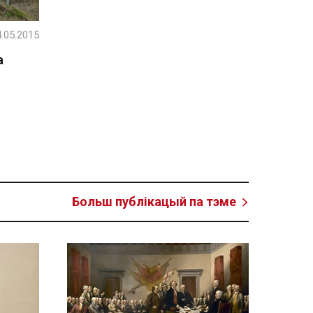
.05.2015
а
Больш публікацый па тэме