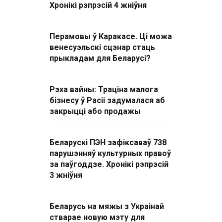
Хронікі рэпрэсій 4 жніўня
Перамовы ў Каракасе. Ці можа
венесуэльскі сцэнар стаць
прыкладам для Беларусі?
Рэха вайны: Траціна малога
бізнесу ў Расіі задумалася аб
закрыцці або продажы
Беларускі ПЭН зафіксаваў 738
парушэнняў культурных правоў
за паўгоддзе. Хронікі рэпрэсій
3 жніўня
Беларусь на мяжы з Украінай
стварае новую мэту для