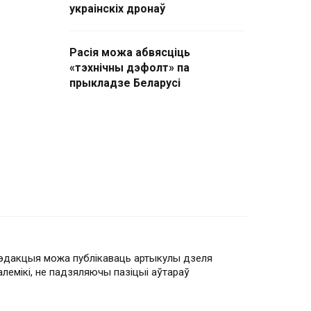
украінскіх дронаў
Расія можа абвясціць
«тэхнічны дэфолт» па
прыкладзе Беларусі
эдакцыя можа публікаваць артыкулы дзеля
алемікі, не падзяляючы пазіцыі аўтараў