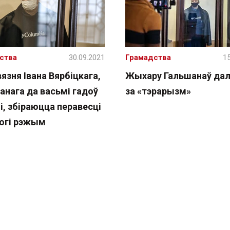
ства
30.09.2021
Грамадства
15
язня Івана Вярбіцкага,
Жыхару Гальшанаў далі
анага да васьмі гадоў
за «тэрарызм»
і, збіраюцца перавесці
рогі рэжым