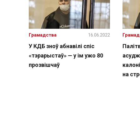
Грамадства
16.06.2022
Грамад
У КДБ зноў абнавілі спіс
Палітв
«тэрарыстаў» — у ім ужо 80
асудж
прозвішчаў
калоні
на ст