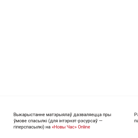
Выкарыстанне матэрыялаў дазваляецца пры
Р
ўмове спасылкі (для інтэрнэт-рэсурсаў —
п
гiперспасылкi) на
«Новы Час» Online