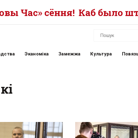
вы Час» сёння!
Каб было шт
адства
Эканоміка
Замежжа
Культура
Повязь
кі