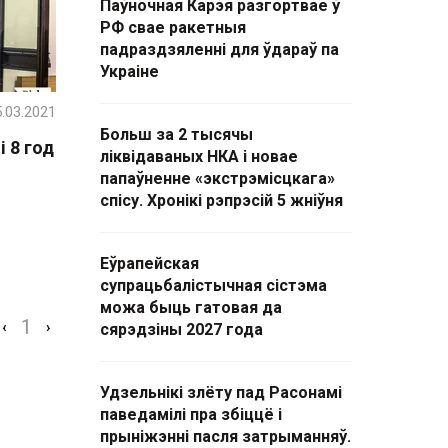
Паўночная Карэя разгортвае ў
РФ свае ракетныя
падраздзяленні для ўдараў па
Украіне
.03.2021
Больш за 2 тысячы
 8 год
ліквідаваных НКА і новае
папаўненне «экстрэмісцкага»
спісу. Хронікі рэпрэсій 5 жніўня
Еўрапейская
супрацьбалістычная сістэма
можа быць гатовая да
1
‹
›
сярэдзіны 2027 года
Удзельнікі злёту пад Расонамі
паведамілі пра збіццё і
прыніжэнні пасля затрыманняў.