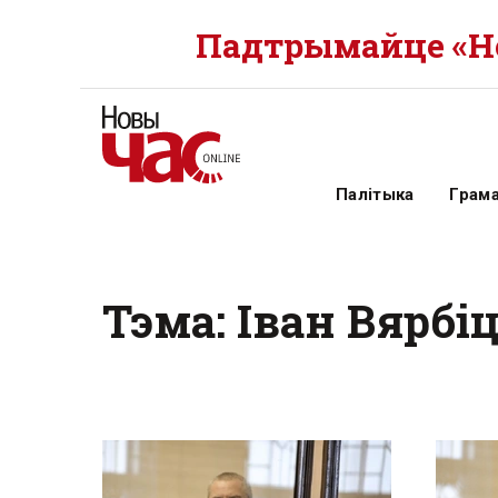
Падтрымайце «Но
Палітыка
Грам
Тэма: Іван Вярбіц