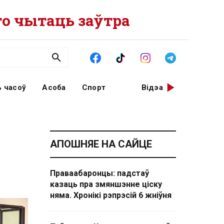
о чытаць заўтра
 часоў
Асоба
Спорт
Відэа
АПОШНЯЕ НА САЙЦЕ
Праваабаронцы: падстаў
казаць пра змяншэнне ціску
няма. Хронікі рэпрэсій 6 жніўня