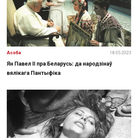
Асоба
18.05.2023
Ян Павел ІІ пра Беларусь: да народзінаў
вялікага Пантыфіка