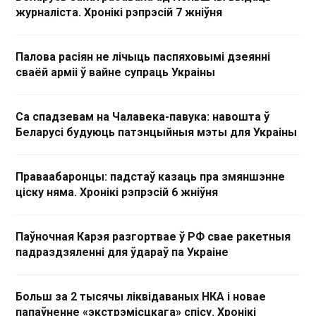
журналіста. Хронікі рэпрэсій 7 жніўня
Палова расіян не лічыць паспяховымі дзеянні
сваёй арміі ў вайне супраць Украіны
Са спадзевам на Чалавека-павука: навошта ў
Беларусі будуюць патэнцыйныя мэты для Украіны
Праваабаронцы: падстаў казаць пра змяншэнне
ціску няма. Хронікі рэпрэсій 6 жніўня
Паўночная Карэя разгортвае ў РФ свае ракетныя
падраздзяленні для ўдараў па Украіне
Больш за 2 тысячы ліквідаваных НКА і новае
папаўненне «экстрэмісцкага» спісу. Хронікі