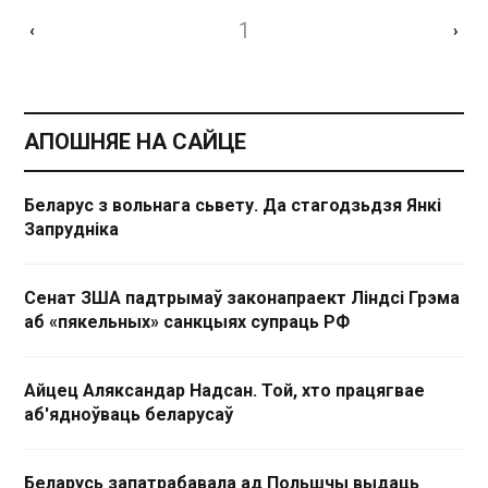
1
‹
›
АПОШНЯЕ НА САЙЦЕ
Беларус з вольнага сьвету. Да стагодзьдзя Янкі
Запрудніка
Сенат ЗША падтрымаў законапраект Ліндсі Грэма
аб «пякельных» санкцыях супраць РФ
Айцец Аляксандар Надсан. Той, хто працягвае
аб'ядноўваць беларусаў
Беларусь запатрабавала ад Польшчы выдаць