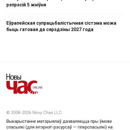
рэпрэсій 5 жніўня
Еўрапейская супрацьбалістычная сістэма можа
быць гатовая да сярэдзіны 2027 года
© 2008-2026 Novy Chas LLC
Выкарыстанне матэрыялаў дазваляецца пры ўмове
спасылкі (для інтэрнэт-рэсурсаў — гiперспасылкi) на