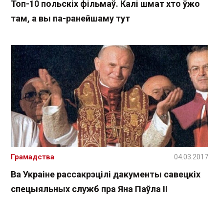
Топ-10 польскіх фільмаў. Калі шмат хто ўжо
там, а вы па-ранейшаму тут
Грамадства
04.03.2017
Ва Украіне рассакрэцілі дакументы савецкіх
спецыяльных служб пра Яна Паўла ІІ