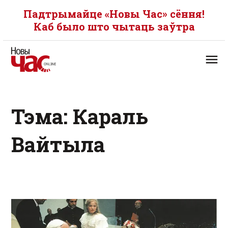
Падтрымайце «Новы Час» сёння!
Каб было што чытаць заўтра
Тэма: Караль
Вайтыла