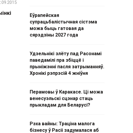
.09.2015
інкі
Еўрапейская
супрацьбалістычная сістэма
можа быць гатовая да
сярэдзіны 2027 года
Удзельнікі злёту пад Расонамі
паведамілі пра збіццё і
прыніжэнні пасля затрыманняў.
Хронікі рэпрэсій 4 жніўня
Перамовы ў Каракасе. Ці можа
венесуэльскі сцэнар стаць
прыкладам для Беларусі?
Рэха вайны: Траціна малога
бізнесу ў Расіі задумалася аб