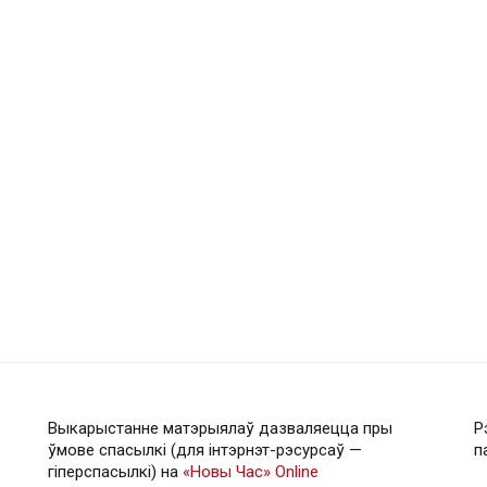
Выкарыстанне матэрыялаў дазваляецца пры
Р
ўмове спасылкі (для інтэрнэт-рэсурсаў —
п
гiперспасылкi) на
«Новы Час» Online