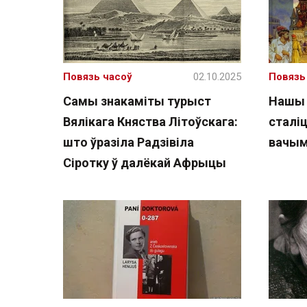
Повязь часоў
02.10.2025
Повязь
Самы знакаміты турыст
Нашы 
Вялікага Княства Літоўскага:
сталі
што ўразіла Радзівіла
вачым
Сіротку ў далёкай Афрыцы