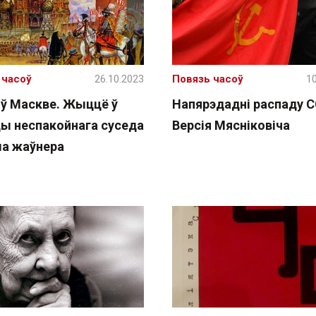
 часоў
26.10.2023
Повязь часоў
10
ў Маскве. Жыццё ў
Напярэдадні распаду С
цы неспакойнага суседа
Версія Мясніковіча
а жаўнера