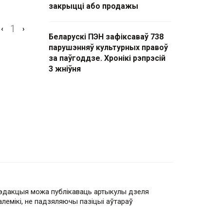
закрыцці або продажы
1
‹
›
Беларускі ПЭН зафіксаваў 738
парушэнняў культурных правоў
за паўгоддзе. Хронікі рэпрэсій
3 жніўня
эдакцыя можа публікаваць артыкулы дзеля
алемікі, не падзяляючы пазіцыі аўтараў