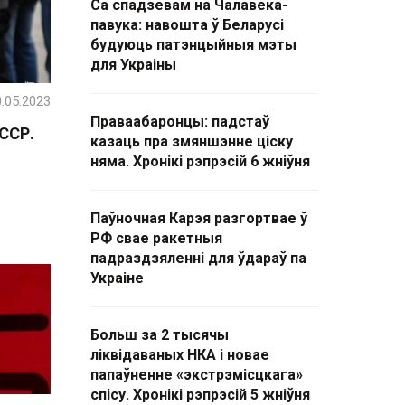
Са спадзевам на Чалавека-
павука: навошта ў Беларусі
будуюць патэнцыйныя мэты
для Украіны
.05.2023
Праваабаронцы: падстаў
ССР.
казаць пра змяншэнне ціску
няма. Хронікі рэпрэсій 6 жніўня
Паўночная Карэя разгортвае ў
РФ свае ракетныя
падраздзяленні для ўдараў па
Украіне
Больш за 2 тысячы
ліквідаваных НКА і новае
папаўненне «экстрэмісцкага»
спісу. Хронікі рэпрэсій 5 жніўня