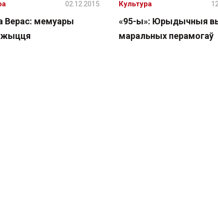
ра
02.12.2015
Культура
12
а Верас: мемуары
«95-ы»: Юрыдычныя вы
 жыцця
маральных перамогаў