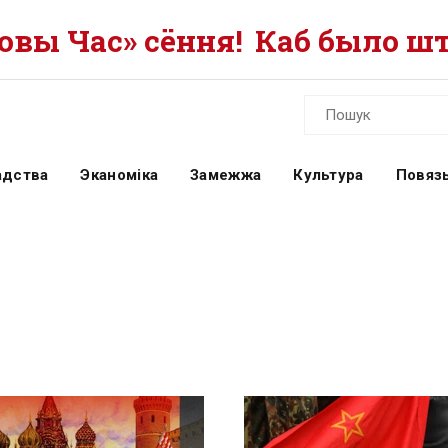
вы Час» сёння!
Каб было шт
адства
Эканоміка
Замежжа
Культура
Повязь