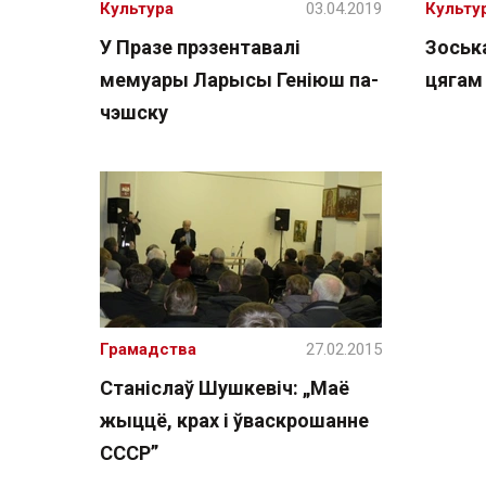
Культура
03.04.2019
Культу
У Празе прэзентавалі
Зоськ
мемуары Ларысы Геніюш па-
цягам
чэшску
Грамадства
27.02.2015
Станіслаў Шушкевіч: „Маё
жыццё, крах і ўваскрошанне
СССР”