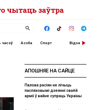
о чытаць заўтра
 часоў
Асоба
Спорт
Відэа
АПОШНЯЕ НА САЙЦЕ
Палова расіян не лічыць
паспяховымі дзеянні сваёй
арміі ў вайне супраць Украіны