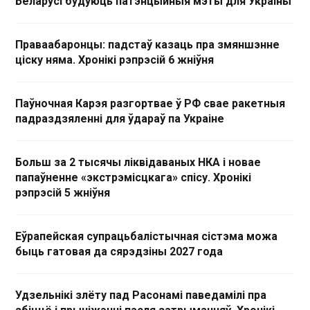
Беларусі будуюць патэнцыйныя мэты для Украіны
Праваабаронцы: падстаў казаць пра змяншэнне
ціску няма. Хронікі рэпрэсій 6 жніўня
Паўночная Карэя разгортвае ў РФ свае ракетныя
падраздзяленні для ўдараў па Украіне
Больш за 2 тысячы ліквідаваных НКА і новае
папаўненне «экстрэмісцкага» спісу. Хронікі
рэпрэсій 5 жніўня
Еўрапейская супрацьбалістычная сістэма можа
быць гатовая да сярэдзіны 2027 года
Удзельнікі злёту пад Расонамі паведамілі пра