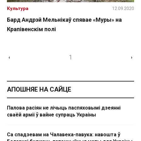
Культура
12.09.2020
Бард Андрэй Мельнікаў спявае «Муры» на
Крапівенскім полі
1
‹
›
АПОШНЯЕ НА САЙЦЕ
Палова расіян не лічыць паспяховымі дзеянні
сваёй арміі ў вайне супраць Украіны
Са спадзевам на Чалавека-павука: навошта ў