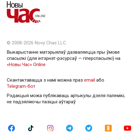
© 2008-2026 Novy Chas LLC
Выкарыстанне матэрыялаў дазваляецца пры ўмове
спасылкі (для інтэрнэт-рэсурсаў — гiперспасылкi) на
«Новы Час» Online
Скантактавацца з намі можна праз
email
або
Telegram-бот
Рэдакцыя можа публікаваць артыкулы дзеля палемікі,
не падзяляючы пазіцыі аўтараў