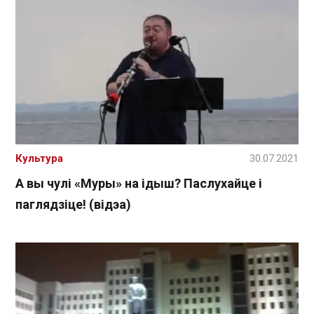
Культура
30.07.2021
А вы чулі «Муры» на ідыш? Паслухайце і
паглядзіце! (відэа)