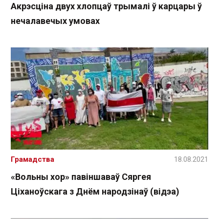
Акрэсціна двух хлопцаў трымалі ў карцары ў
нечалавечых умовах
Грамадства
18.08.2021
«Вольны хор» павіншаваў Сяргея
Ціханоўскага з Днём народзінаў (відэа)