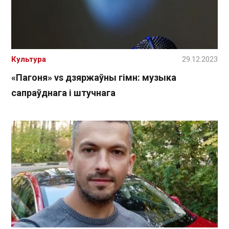
Культура
29.12.2023
«Пагоня» vs дзяржаўны гімн: музыка
сапраўднага і штучнага