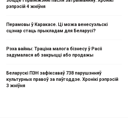
збіццё і прыніжэнні пасля затрыманняў. Хронікі
рэпрэсій 4 жніўня
Перамовы ў Каракасе. Ці можа венесуэльскі
сцэнар стаць прыкладам для Беларусі?
Рэха вайны: Траціна малога бізнесу ў Расіі
задумалася аб закрыцці або продажы
Беларускі ПЭН зафіксаваў 738 парушэнняў
культурных правоў за паўгоддзе. Хронікі рэпрэсій
3 жніўня