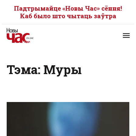
Падтрымайце «Новы Час» сёння!
Каб было што чытаць заўтра
Тэма: Муры