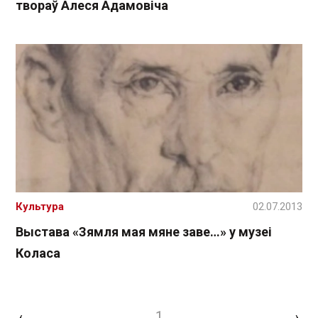
твораў Алеся Адамовіча
Культура
02.07.2013
Выстава «Зямля мая мяне заве…» у музеі
Коласа
1
‹
›