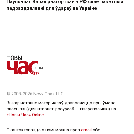
Паўночная Карэя разгортвае ў РФ свае ракетныя
падраздзяленні для ўдараў па Украіне
© 2008-2026 Novy Chas LLC
Выкарыстанне матэрыялаў дазваляецца пры ўмове
спасылкі (для інтэрнэт-рэсурсаў — гiперспасылкi) на
«Новы Час» Online
Скантактавацца з намі можна праз
email
або