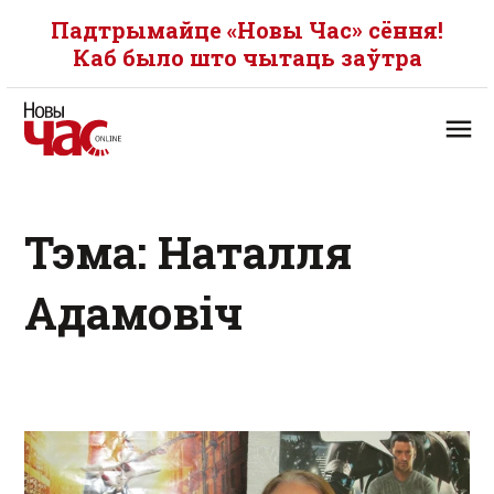
Падтрымайце «Новы Час» сёння!
Каб было што чытаць заўтра
Тэма: Наталля
Адамовіч