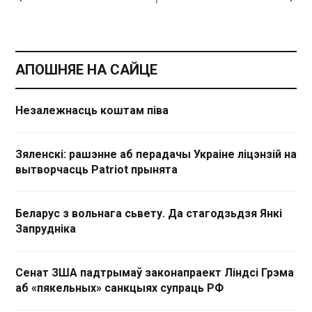
АПОШНЯЕ НА САЙЦЕ
Незалежнасць коштам піва
Зяленскі: рашэнне аб перадачы Украіне ліцэнзій на
вытворчасць Patriot прынята
Беларус з вольнага сьвету. Да стагодзьдзя Янкі
Запрудніка
Сенат ЗША падтрымаў законапраект Ліндсі Грэма
аб «пякельных» санкцыях супраць РФ