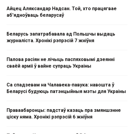
Айцец Аляксандар Надсан. Той, хто працягвае
аб'ядноўваць беларусаў
Беларусь запатрабавала ад Польшчы выдаць
журналіста. Хронікі рэпрэсій 7 жніўня
Палова расіян не лічыць паспяховымі дзеянні
сваёй арміі ў вайне супраць Украіны
Са спадзевам на Чалавека-павука: навошта ў
Беларусі будуюць патэнцыйныя мэты для Украіны
Праваабаронцы: падстаў казаць пра змяншэнне
ціску няма. Хронікі рэпрэсій 6 жніўня