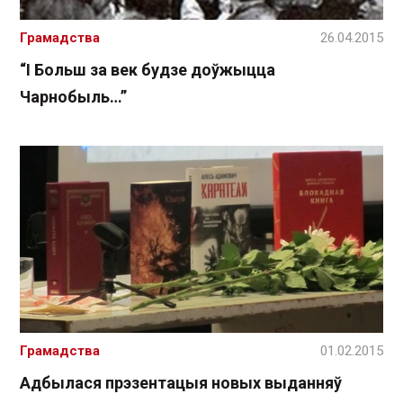
Грамадства
26.04.2015
“І Больш за век будзе доўжыцца
Чарнобыль…”
Грамадства
01.02.2015
Адбылася прэзентацыя новых выданняў