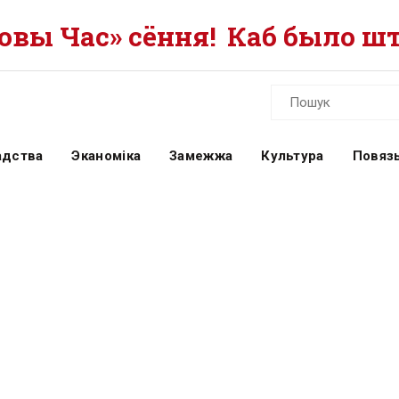
вы Час» сёння!
Каб было шт
адства
Эканоміка
Замежжа
Культура
Повязь