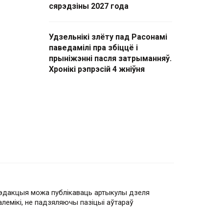
сярэдзіны 2027 года
Удзельнікі злёту пад Расонамі
паведамілі пра збіццё і
прыніжэнні пасля затрыманняў.
Хронікі рэпрэсій 4 жніўня
эдакцыя можа публікаваць артыкулы дзеля
алемікі, не падзяляючы пазіцыі аўтараў