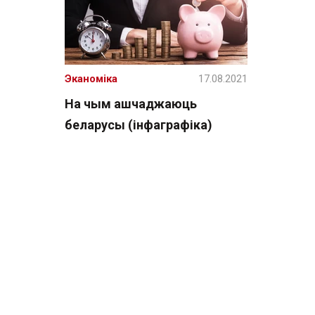
Эканоміка
17.08.2021
На чым ашчаджаюць
беларусы (інфаграфіка)