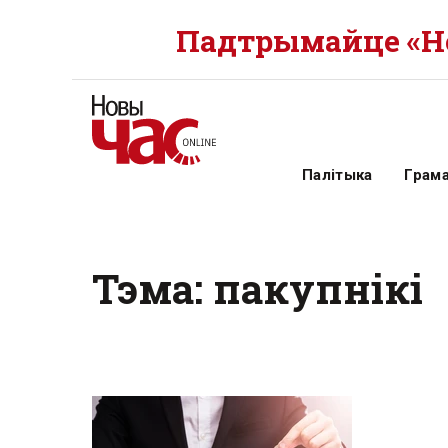
Падтрымайце «Но
Палітыка
Грам
Тэма: пакупнікі