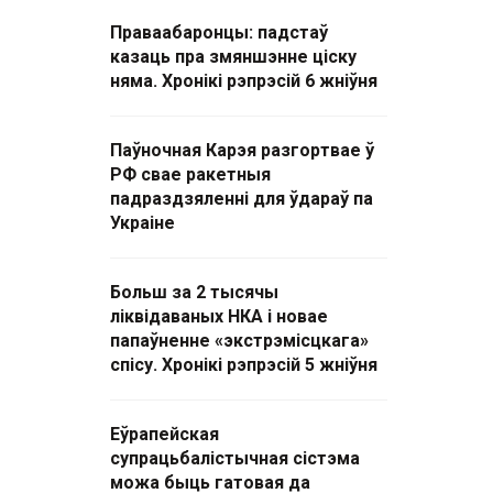
Праваабаронцы: падстаў
казаць пра змяншэнне ціску
няма. Хронікі рэпрэсій 6 жніўня
Паўночная Карэя разгортвае ў
РФ свае ракетныя
падраздзяленні для ўдараў па
Украіне
Больш за 2 тысячы
ліквідаваных НКА і новае
папаўненне «экстрэмісцкага»
спісу. Хронікі рэпрэсій 5 жніўня
Еўрапейская
супрацьбалістычная сістэма
можа быць гатовая да