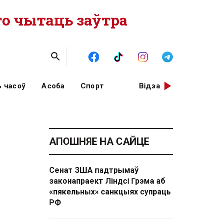
о чытаць заўтра
 часоў
Асоба
Спорт
Відэа
АПОШНЯЕ НА САЙЦЕ
Сенат ЗША падтрымаў
законапраект Ліндсі Грэма аб
«пякельных» санкцыях супраць
РФ