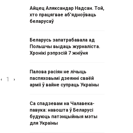
Айцец Аляксандар Надсан. Той,
хто працягвае аб'ядноўваць
беларусаў
Беларусь запатрабавала ад
Польшчы выдаць журналіста.
Хронікі рэпрэсій 7 жніўня
Палова расіян не лічыць
паспяховымі дзеянні сваёй
1
‹
›
арміі ў вайне супраць Украіны
Са спадзевам на Чалавека-
павука: навошта ў Беларусі
будуюць патэнцыйныя мэты
для Украіны