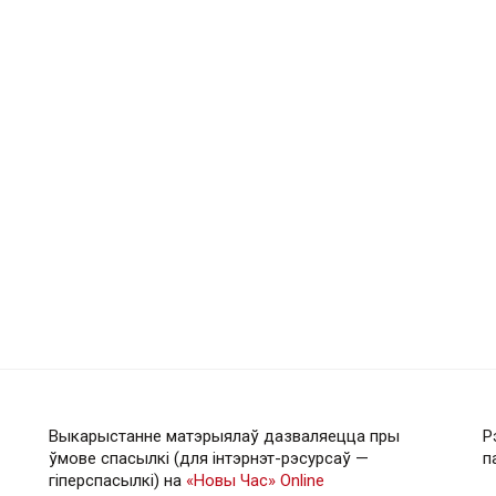
Выкарыстанне матэрыялаў дазваляецца пры
Р
ўмове спасылкі (для інтэрнэт-рэсурсаў —
п
гiперспасылкi) на
«Новы Час» Online