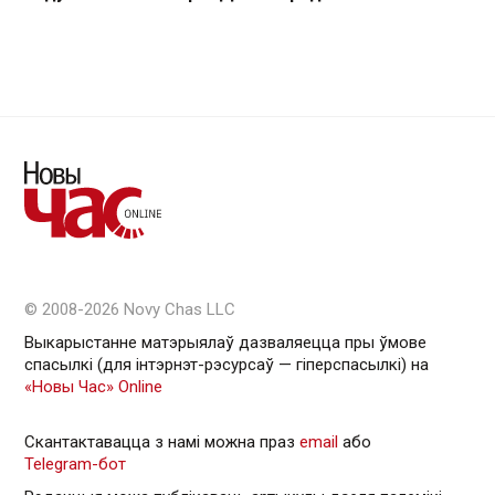
© 2008-2026 Novy Chas LLC
Выкарыстанне матэрыялаў дазваляецца пры ўмове
спасылкі (для інтэрнэт-рэсурсаў — гiперспасылкi) на
«Новы Час» Online
Скантактавацца з намі можна праз
email
або
Telegram-бот