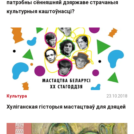
патрэбны сённяшняй дзяржаве страчаныя
культурныя каштоўнасці?
Культура
23.10.2018
Хуліганская гісторыя мастацтваў для дзяцей