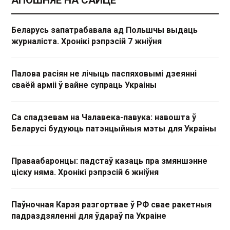
АПОШНЯЕ НА САЙЦЕ
Беларусь запатрабавала ад Польшчы выдаць
журналіста. Хронікі рэпрэсій 7 жніўня
Палова расіян не лічыць паспяховымі дзеянні
сваёй арміі ў вайне супраць Украіны
Са спадзевам на Чалавека-павука: навошта ў
Беларусі будуюць патэнцыйныя мэты для Украіны
Праваабаронцы: падстаў казаць пра змяншэнне
ціску няма. Хронікі рэпрэсій 6 жніўня
Паўночная Карэя разгортвае ў РФ свае ракетныя
падраздзяленні для ўдараў па Украіне