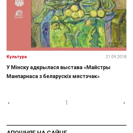
Культура
21.09.2018
У Мінску адкрылася выстава «Майстры
Манпарнаса з беларускіх мястэчак»
1
‹
›