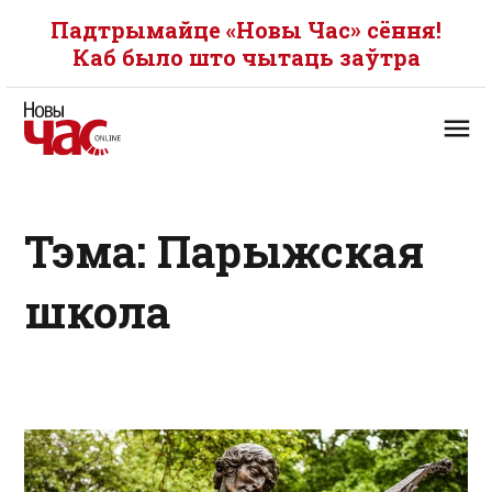
Падтрымайце «Новы Час» сёння!
Каб было што чытаць заўтра
Тэма: Парыжская
школа