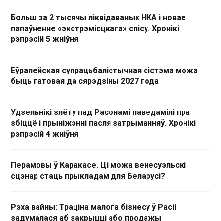
Больш за 2 тысячы ліквідаваных НКА і новае
папаўненне «экстрэмісцкага» спісу. Хронікі
рэпрэсій 5 жніўня
Еўрапейская супрацьбалістычная сістэма можа
быць гатовая да сярэдзіны 2027 года
Удзельнікі злёту пад Расонамі паведамілі пра
збіццё і прыніжэнні пасля затрыманняў. Хронікі
рэпрэсій 4 жніўня
Перамовы ў Каракасе. Ці можа венесуэльскі
сцэнар стаць прыкладам для Беларусі?
Рэха вайны: Траціна малога бізнесу ў Расіі
задумалася аб закрыцці або продажы