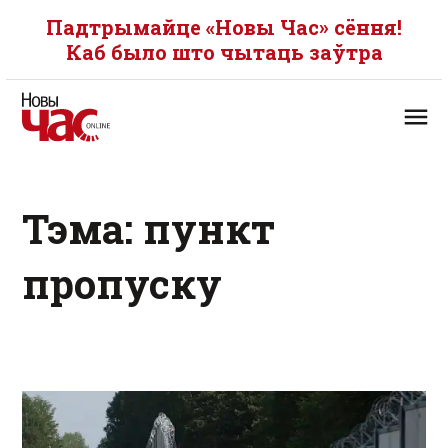
Падтрымайце «Новы Час» сёння!
Каб было што чытаць заўтра
Тэма: пункт
пропуску