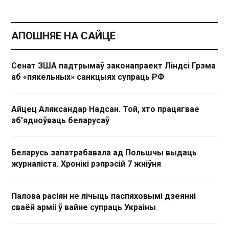
АПОШНЯЕ НА САЙЦЕ
Сенат ЗША падтрымаў законапраект Ліндсі Грэма
аб «пякельных» санкцыях супраць РФ
Айцец Аляксандар Надсан. Той, хто працягвае
аб'ядноўваць беларусаў
Беларусь запатрабавала ад Польшчы выдаць
журналіста. Хронікі рэпрэсій 7 жніўня
Палова расіян не лічыць паспяховымі дзеянні
сваёй арміі ў вайне супраць Украіны