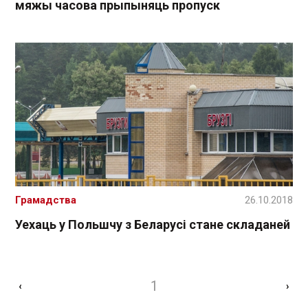
мяжы часова прыпыняць пропуск
Грамадства
26.10.2018
Уехаць у Польшчу з Беларусі стане складаней
1
‹
›