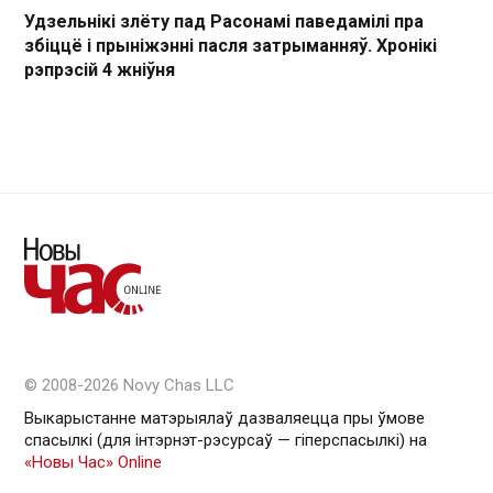
Удзельнікі злёту пад Расонамі паведамілі пра
збіццё і прыніжэнні пасля затрыманняў. Хронікі
рэпрэсій 4 жніўня
© 2008-2026 Novy Chas LLC
Выкарыстанне матэрыялаў дазваляецца пры ўмове
спасылкі (для інтэрнэт-рэсурсаў — гiперспасылкi) на
«Новы Час» Online