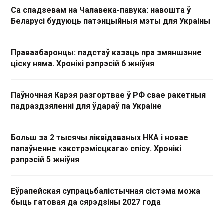
Са спадзевам на Чалавека-павука: навошта ў
Беларусі будуюць патэнцыйныя мэты для Украіны
Праваабаронцы: падстаў казаць пра змяншэнне
ціску няма. Хронікі рэпрэсій 6 жніўня
Паўночная Карэя разгортвае ў РФ свае ракетныя
падраздзяленні для ўдараў па Украіне
Больш за 2 тысячы ліквідаваных НКА і новае
папаўненне «экстрэмісцкага» спісу. Хронікі
рэпрэсій 5 жніўня
Еўрапейская супрацьбалістычная сістэма можа
быць гатовая да сярэдзіны 2027 года