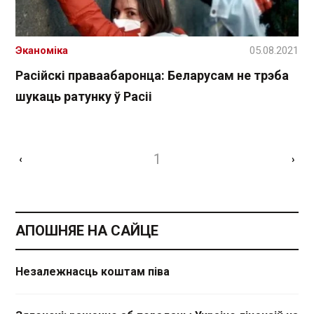
Эканоміка
05.08.2021
Расійскі праваабаронца: Беларусам не трэба
шукаць ратунку ў Расіі
1
‹
›
АПОШНЯЕ НА САЙЦЕ
Незалежнасць коштам піва