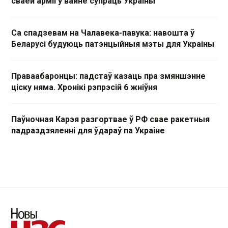
сваёй арміі ў вайне супраць Украіны
Са спадзевам на Чалавека-павука: навошта ў
Беларусі будуюць патэнцыйныя мэты для Украіны
Праваабаронцы: падстаў казаць пра змяншэнне
ціску няма. Хронікі рэпрэсій 6 жніўня
Паўночная Карэя разгортвае ў РФ свае ракетныя
падраздзяленні для ўдараў па Украіне