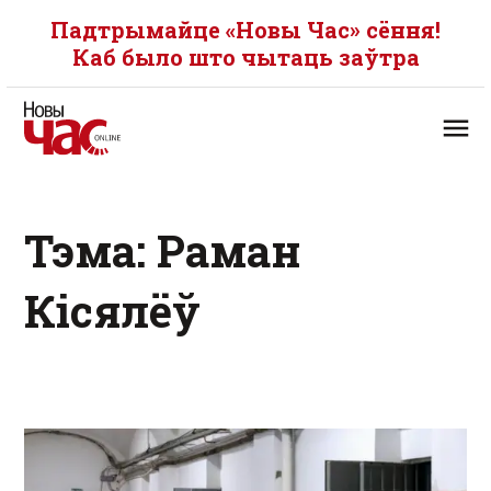
Падтрымайце «Новы Час» сёння!
Каб было што чытаць заўтра
Тэма: Раман
Кісялёў