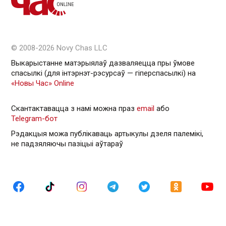
© 2008-2026 Novy Chas LLC
Выкарыстанне матэрыялаў дазваляецца пры ўмове
спасылкі (для інтэрнэт-рэсурсаў — гiперспасылкi) на
«Новы Час» Online
Скантактавацца з намі можна праз
email
або
Telegram-бот
Рэдакцыя можа публікаваць артыкулы дзеля палемікі,
не падзяляючы пазіцыі аўтараў