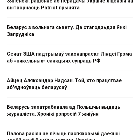
Зяленскі: рашэнне аб перадачы Украіне ліцэнзій на
вытворчасць Patriot прынята
Беларус з вольнага сьвету. Да стагодзьдзя Янкі
Запрудніка
Сенат ЗША падтрымаў законапраект Ліндсі Грэма
аб «пякельных» санкцыях супраць РФ
Айцец Аляксандар Надсан. Той, хто працягвае
аб'ядноўваць беларусаў
Беларусь запатрабавала ад Польшчы выдаць
журналіста. Хронікі рэпрэсій 7 жніўня
Палова расіян не лічыць паспяховымі дзеянні