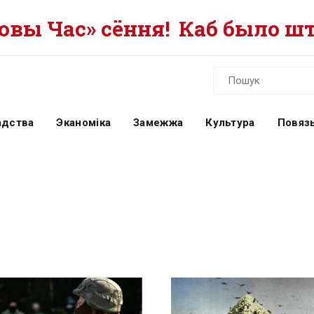
вы Час» сёння!
Каб было шт
адства
Эканоміка
Замежжа
Культура
Повязь