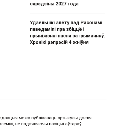
сярэдзіны 2027 года
Удзельнікі злёту пад Расонамі
паведамілі пра збіццё і
прыніжэнні пасля затрыманняў.
Хронікі рэпрэсій 4 жніўня
эдакцыя можа публікаваць артыкулы дзеля
алемікі, не падзяляючы пазіцыі аўтараў