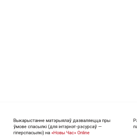
Выкарыстанне матэрыялаў дазваляецца пры
Р
ўмове спасылкі (для інтэрнэт-рэсурсаў —
п
гiперспасылкi) на
«Новы Час» Online