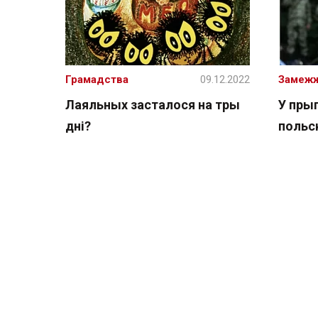
Грамадства
09.12.2022
Замеж
Лаяльных засталося на тры
У пры
дні?
польс