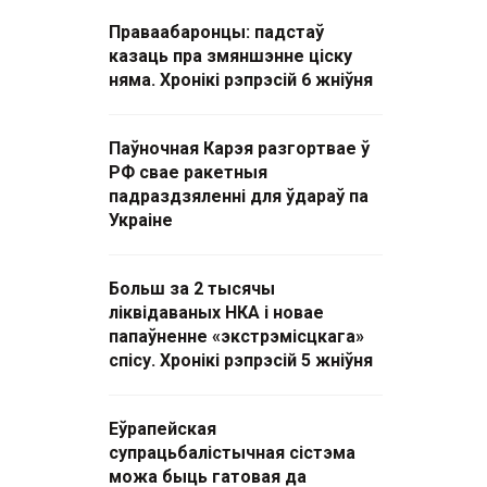
Праваабаронцы: падстаў
казаць пра змяншэнне ціску
няма. Хронікі рэпрэсій 6 жніўня
Паўночная Карэя разгортвае ў
РФ свае ракетныя
падраздзяленні для ўдараў па
Украіне
Больш за 2 тысячы
ліквідаваных НКА і новае
папаўненне «экстрэмісцкага»
спісу. Хронікі рэпрэсій 5 жніўня
Еўрапейская
супрацьбалістычная сістэма
можа быць гатовая да