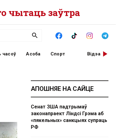
о чытаць заўтра
 часоў
Асоба
Спорт
Відэа
АПОШНЯЕ НА САЙЦЕ
Сенат ЗША падтрымаў
законапраект Ліндсі Грэма аб
«пякельных» санкцыях супраць
РФ