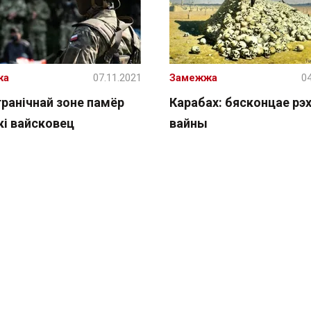
жа
07.11.2021
Замежжа
04
гранічнай зоне памёр
Карабах: бясконцае рэ
кі вайсковец
вайны