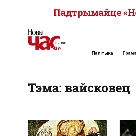
Падтрымайце «Но
Палітыка
Грам
Тэма: вайсковец