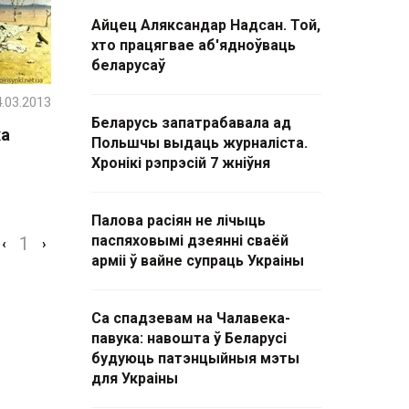
Айцец Аляксандар Надсан. Той,
хто працягвае аб'ядноўваць
беларусаў
.03.2013
Беларусь запатрабавала ад
ха
Польшчы выдаць журналіста.
Хронікі рэпрэсій 7 жніўня
Палова расіян не лічыць
паспяховымі дзеянні сваёй
1
‹
›
арміі ў вайне супраць Украіны
Са спадзевам на Чалавека-
павука: навошта ў Беларусі
будуюць патэнцыйныя мэты
для Украіны