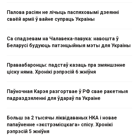
Палова расіян не лічыць паспяховымі дзеянні
сваёй арміі ў вайне супраць Украіны
Са спадзевам на Чалавека-павука: навошта ў
Беларусі будуюць патэнцыйныя мэты для Украіны
Праваабаронцы: падстаў казаць пра змяншэнне
ціску няма. Хронікі рэпрэсій 6 жніўня
Паўночная Карэя разгортвае ў РФ свае ракетныя
падраздзяленні для ўдараў па Украіне
Больш за 2 тысячы ліквідаваных НКА і новае
папаўненне «экстрэмісцкага» спісу. Хронікі
рэпрэсій 5 жніўня