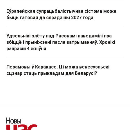
Еўрапейская супрацьбалістычная сістэма можа
быць гатовая да сярэдзіны 2027 года
Удзельнікі злёту пад Расонамі паведамілі пра
збіццё і прыніжэнні пасля затрыманняў. Хронікі
рэпрэсій 4 жніўня
Перамовы ў Каракасе. Ці можа венесуэльскі
сцэнар стаць прыкладам для Беларусі?