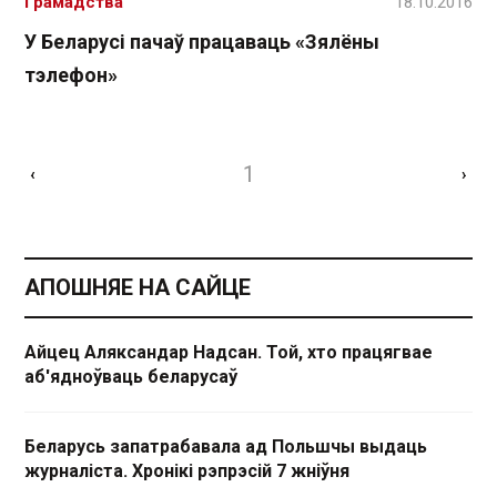
Грамадства
18.10.2016
У Беларусі пачаў працаваць «Зялёны
тэлефон»
1
‹
›
АПОШНЯЕ НА САЙЦЕ
Айцец Аляксандар Надсан. Той, хто працягвае
аб'ядноўваць беларусаў
Беларусь запатрабавала ад Польшчы выдаць
журналіста. Хронікі рэпрэсій 7 жніўня