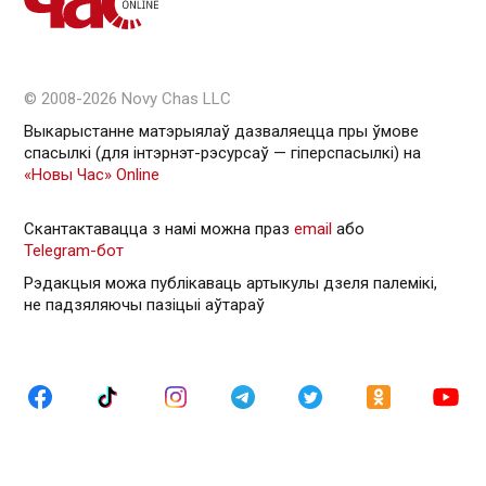
© 2008-2026 Novy Chas LLC
Выкарыстанне матэрыялаў дазваляецца пры ўмове
спасылкі (для інтэрнэт-рэсурсаў — гiперспасылкi) на
«Новы Час» Online
Скантактавацца з намі можна праз
email
або
Telegram-бот
Рэдакцыя можа публікаваць артыкулы дзеля палемікі,
не падзяляючы пазіцыі аўтараў