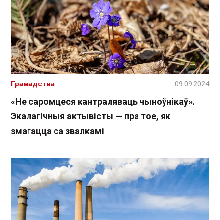
Грамадства
09.09.2024
«Не саромцеся кантраляваць чыноўнікаў».
Экалагічныя актывісты — пра тое, як
змагацца са звалкамі