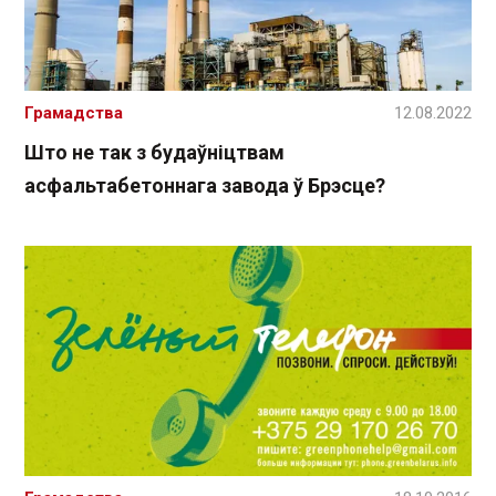
Грамадства
12.08.2022
Што не так з будаўніцтвам
асфальтабетоннага завода ў Брэсце?