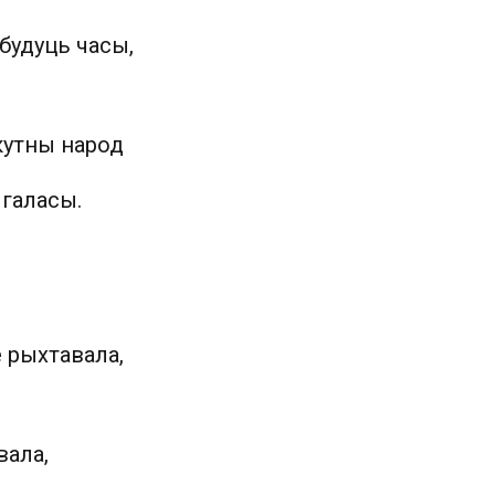
удуць часы,
кутны народ
 галасы.
 рыхтавала,
вала,