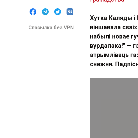
Хутка Каляды і
віншавала сваіх
Спасылка без VPN
набылі новае гу
вурдалака!" — г
атрымліваць газ
снежня. Падпісн