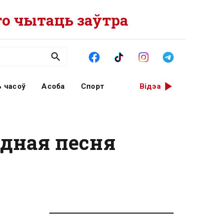
о чытаць заўтра
 часоў
Асоба
Спорт
Відэа
дная песня