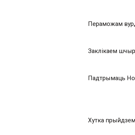
Пераможам вур
Заклікаем шчыр
Падтрымаць Нов
Хутка прыйдзем