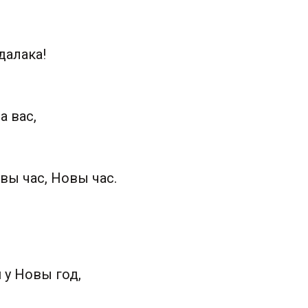
далака!
а вас,
ы час, Новы час.
 у Новы год,