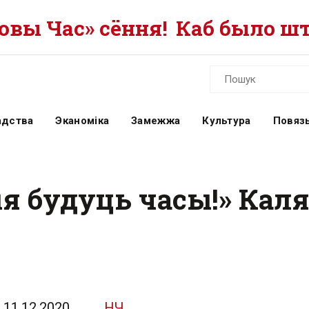
вы Час» сёння!
Каб было шт
адства
Эканоміка
Замежжа
Культура
Повязь
 будуць часы!» Каля
11.12.2020
НЧ