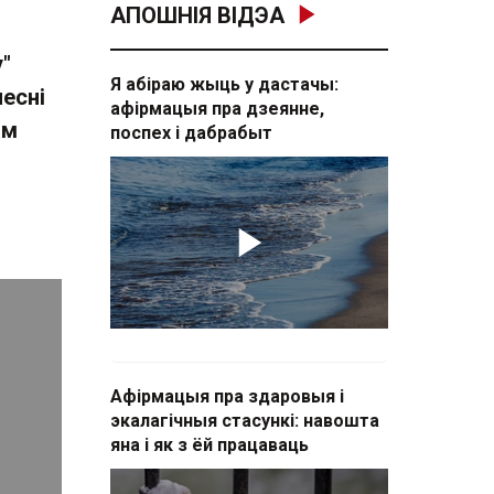
АПОШНІЯ ВІДЭА
"
Я абіраю жыць у дастачы:
песні
афірмацыя пра дзеянне,
ам
поспех і дабрабыт
Афірмацыя пра здаровыя і
экалагічныя стасункі: навошта
яна і як з ёй працаваць