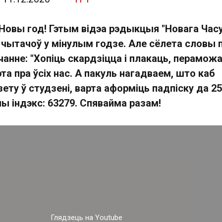
 Новы год! Гэтым відэа рэдыкцыя "Новага Часу
 чытачоў у мінулым годзе. Але сёлета словы 
чанне: "Хопіць скардзіцца і плакаць, перамож
эта пра ўсіх нас. А пакуль нагадваем, што каб
ету ў студзені, варта аформіць падпіску да 25
ы індэкс: 63279. Спявайма разам!
Глядзець на Youtube