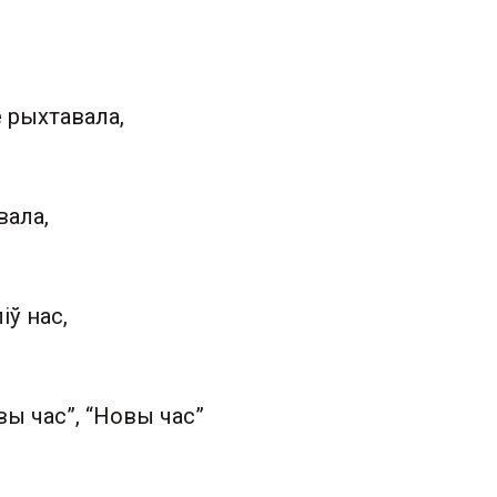
 рыхтавала,
вала,
іў нас,
ы час”, “Новы час”