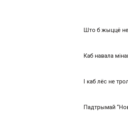
Што б жыццё не
Каб навала міна
І каб лёс не трол
Падтрымай “Нов