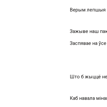
Верым лепшыя б
Зажыве наш па
Заспявае на ўсе
Што б жыццё не
Каб навала міна