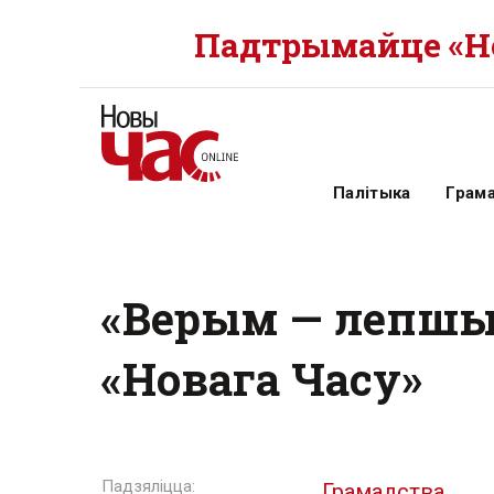
Падтрымайце «Но
Палітыка
Грам
«Верым — лепшыя
«Новага Часу»
Грамадства