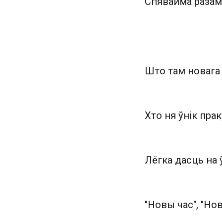
Спявайма разам
Што там новага 
Хто ня ўнік прак
Лёгка дасць на 
"Новы час", "Нов