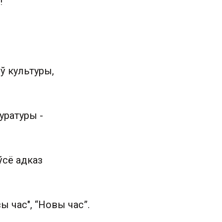
!
ў культуры,
уратуры -
ўсё адказ
ы час", “Новы час”.