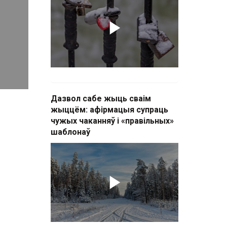
Дазвол сабе жыць сваім
жыццём: афірмацыя супраць
чужых чаканняў і «правільных»
шаблонаў