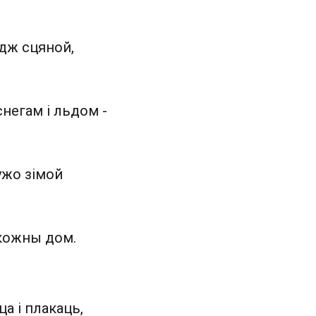
ждж сцяной,
снегам і льдом -
ужо зімой
 кожны дом.
ца і плакаць,