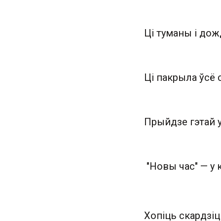
Ці туманы і до
Ці пакрыла ўсё 
Прыйдзе гэтай 
"Новы час" — у
Хопіць скардзіц