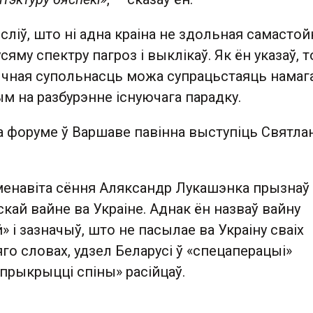
ліў, што ні адна краіна не здольная самастой
яму спектру пагроз і выклікаў. Як ён указаў, т
ычная супольнасць можа супрацьстаяць нама
ным на разбурэнне існуючага парадку.
а форуме ў Варшаве павінна выступіць Святла
менавіта сёння Аляксандр Лукашэнка прызнаў
йскай вайне ва Украіне. Аднак ён назваў вайну
 і зазначыў, што не пасылае ва Украіну сваіх
яго словах, удзел Беларусі ў «спецаперацыі»
прыкрыцці спіны» расійцаў.