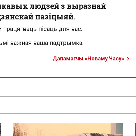
кавых людзей з выразнай
зянскай пазіцыяй.
 працягваць пісаць для вас.
льмі важная ваша падтрымка.
Дапамагчы «Новаму Часу»