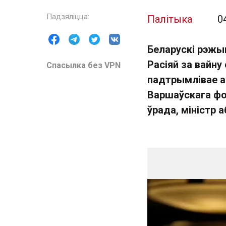
Палітыка
0
Беларускі рэжы
Расіяй за вайну 
Спасылка без VPN
падтрымлівае аг
Варшаўскага фор
ўрада, міністр