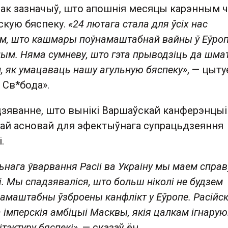
к зазначыў, што апошнія месяцы карэнным 
скую бяспеку.
«24 лютага стала для ўсіх нас
м, што кашмары поўнамаштабнай вайны ў Еўроп
лым. Няма сумневу, што гэта прыводзіць да шмат
, як умацаваць нашу агульную бяспеку»
, — цыту
 Св*бода».
дзяванне, што вынікі Варшаўскай канферэнцыі
ай асновай для эфектыўнага супрацьдзеяння
.
ьнага ўварвання Расіі ва Украіну мы маем справ
. Мы спадзяваліся, што больш ніколі не будзем
намаштабны ўзброены канфлікт у Еўропе. Расійс
а імперскія амбіцыі Масквы, якія цалкам ігнару
тэктуру бяспекі»
, — сказаў ён.