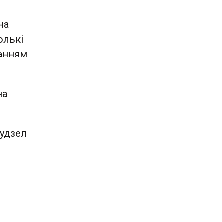
на
олькі
ганням
на
 удзел