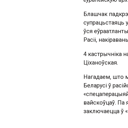
Блашчак падкрэс
супрацьстаяць ус
ўся еўраатлант
Расіі, накірава
4 кастрычніка н
Ціханоўская.
Нагадаем, што 
Беларусі ў расі
«спецаперацыяй»
вайскоўцаў. Па 
заключаецца ў «