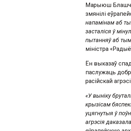
Марыюш Блашча
змянілі еўрапей
напамінам аб ты
засталіся ў міну
пытанняў аб тым
міністра «Радыё
Ён выказаў спа
паслужаць добр
расійскай агрэсіі
«У выніку брутал
крызісам бяспекі
уцягнутыя ў поў
агрэсія даказал
еўрапейскую архі