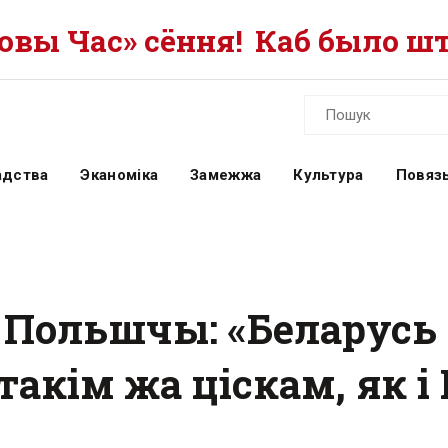
вы Час» сёння!
Каб было шт
адства
Эканоміка
Замежжа
Культура
Повязь
 Польшчы: «Беларусь
такім жа ціскам, як і 