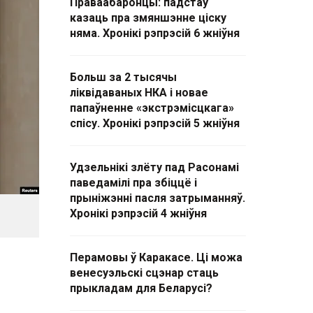
Праваабаронцы: падстаў
казаць пра змяншэнне ціску
няма. Хронікі рэпрэсій 6 жніўня
Больш за 2 тысячы
ліквідаваных НКА і новае
папаўненне «экстрэмісцкага»
спісу. Хронікі рэпрэсій 5 жніўня
Удзельнікі злёту пад Расонамі
паведамілі пра збіццё і
прыніжэнні пасля затрыманняў.
Хронікі рэпрэсій 4 жніўня
Перамовы ў Каракасе. Ці можа
венесуэльскі сцэнар стаць
прыкладам для Беларусі?