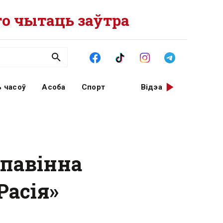
о чытаць заўтра
 часоў
Асоба
Спорт
Відэа
 павінна
Расія»