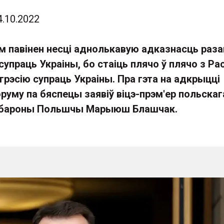
4.10.2022
м павінен несці аднолькавую адказнасць раза
супраць Украіны, бо стаіць плячо ў плячо з Рас
рэсію супраць Украіны. Пра гэта на адкрыцці
уму па бяспецы заявіў віцэ-прэм'ер польскаг
 абароны Польшчы Марыюш Блашчак.