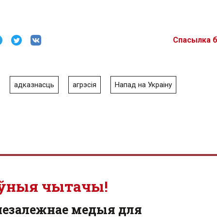
Спасылка 
адказнасць
агрэсія
Напад на Украіну
ўныя чытачы!
незалежнае медыя для