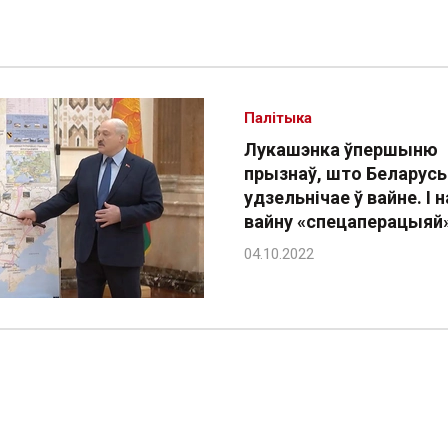
Палітыка
Лукашэнка ўпершыню
прызнаў, што Беларусь
удзельнічае ў вайне. І 
вайну «спецаперацыяй