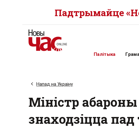
Падтрымайце «Но
Палітыка
Грам
Напад на Украіну
Міністр абароны
знаходзіцца пад 