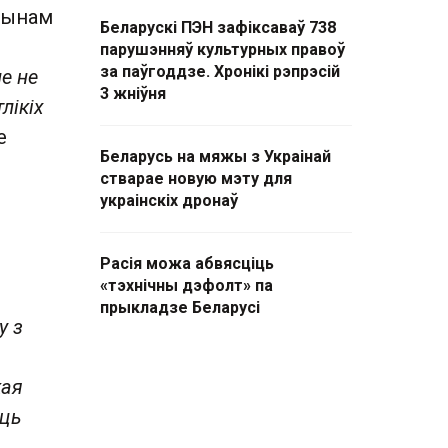
чынам
Беларускі ПЭН зафіксаваў 738
парушэнняў культурных правоў
за паўгоддзе. Хронікі рэпрэсій
е не
3 жніўня
лікіх
е
Беларусь на мяжы з Украінай
стварае новую мэту для
украінскіх дронаў
Расія можа абвясціць
«тэхнічны дэфолт» па
прыкладзе Беларусі
у з
кая
юць