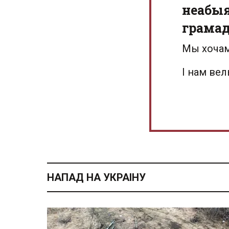
неабыя
грамад
Мы хочам
І нам ве
НАПАД НА УКРАІНУ