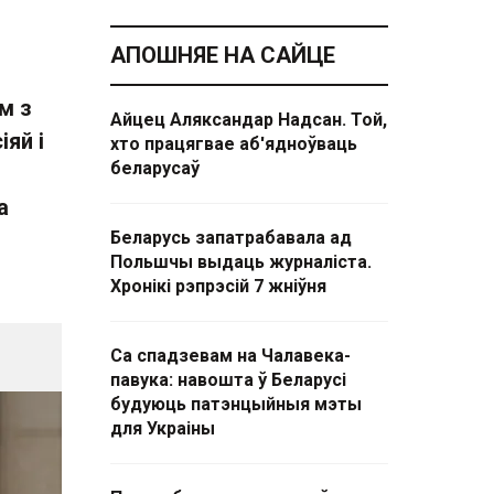
АПОШНЯЕ НА САЙЦЕ
м з
Айцец Аляксандар Надсан. Той,
іяй і
хто працягвае аб'ядноўваць
беларусаў
а
Беларусь запатрабавала ад
Польшчы выдаць журналіста.
Хронікі рэпрэсій 7 жніўня
Са спадзевам на Чалавека-
павука: навошта ў Беларусі
будуюць патэнцыйныя мэты
для Украіны