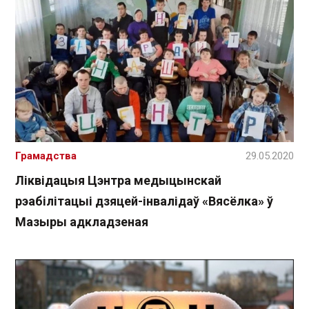
Грамадства
29.05.2020
Ліквідацыя Цэнтра медыцынскай
рэабілітацыі дзяцей-інвалідаў «Вясёлка» ў
Мазыры адкладзеная