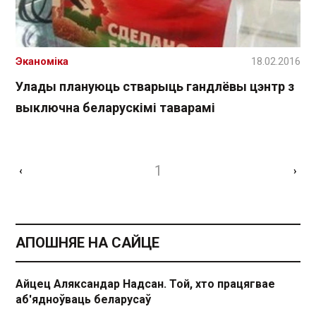
Эканоміка
18.02.2016
Улады плануюць стварыць гандлёвы цэнтр з
выключна беларускімі таварамі
1
‹
›
АПОШНЯЕ НА САЙЦЕ
Айцец Аляксандар Надсан. Той, хто працягвае
аб'ядноўваць беларусаў