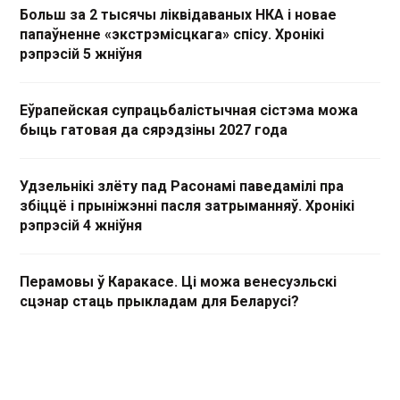
Больш за 2 тысячы ліквідаваных НКА і новае
папаўненне «экстрэмісцкага» спісу. Хронікі
рэпрэсій 5 жніўня
Еўрапейская супрацьбалістычная сістэма можа
быць гатовая да сярэдзіны 2027 года
Удзельнікі злёту пад Расонамі паведамілі пра
збіццё і прыніжэнні пасля затрыманняў. Хронікі
рэпрэсій 4 жніўня
Перамовы ў Каракасе. Ці можа венесуэльскі
сцэнар стаць прыкладам для Беларусі?