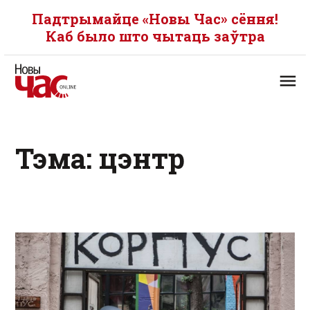
Падтрымайце «Новы Час» сёння!
Каб было што чытаць заўтра
Тэма: цэнтр