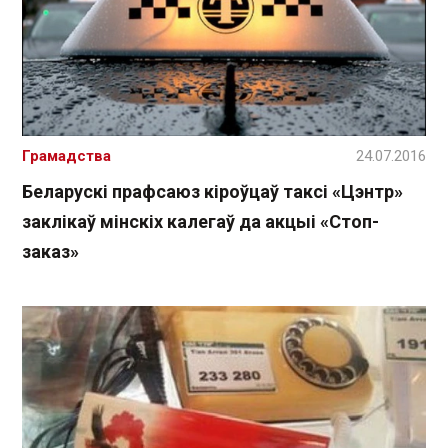
Грамадства
24.07.2016
Беларускі прафсаюз кіроўцаў таксі «Цэнтр»
заклікаў мінскіх калегаў да акцыі «Стоп-
заказ»