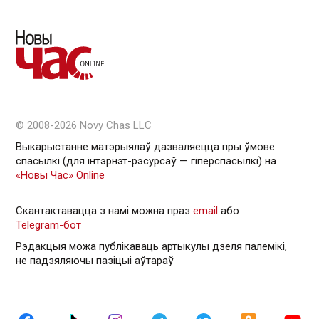
© 2008-2026 Novy Chas LLC
Выкарыстанне матэрыялаў дазваляецца пры ўмове
спасылкі (для інтэрнэт-рэсурсаў — гiперспасылкi) на
«Новы Час» Online
Скантактавацца з намі можна праз
email
або
Telegram-бот
Рэдакцыя можа публікаваць артыкулы дзеля палемікі,
не падзяляючы пазіцыі аўтараў