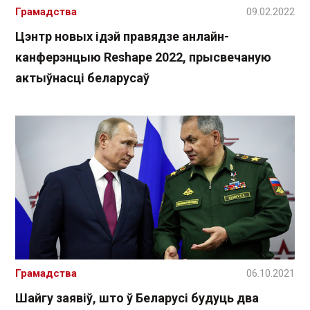
Грамадства
09.02.2022
Цэнтр новых ідэй правядзе анлайн-
канферэнцыю Reshape 2022, прысвечаную
актыўнасці беларусаў
Грамадства
06.10.2021
Шайгу заявіў, што ў Беларусі будуць два