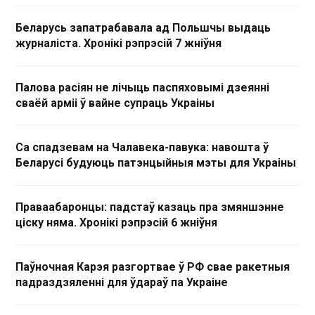
Беларусь запатрабавала ад Польшчы выдаць
журналіста. Хронікі рэпрэсій 7 жніўня
Палова расіян не лічыць паспяховымі дзеянні
сваёй арміі ў вайне супраць Украіны
Са спадзевам на Чалавека-павука: навошта ў
Беларусі будуюць патэнцыйныя мэты для Украіны
Праваабаронцы: падстаў казаць пра змяншэнне
ціску няма. Хронікі рэпрэсій 6 жніўня
Паўночная Карэя разгортвае ў РФ свае ракетныя
падраздзяленні для ўдараў па Украіне