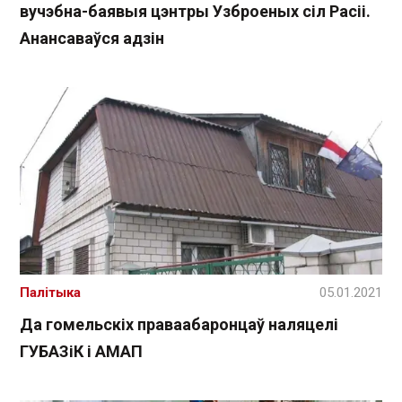
вучэбна-баявыя цэнтры Узброеных сіл Расіі.
Анансаваўся адзін
Палітыка
05.01.2021
Да гомельскіх праваабаронцаў наляцелі
ГУБАЗіК і АМАП